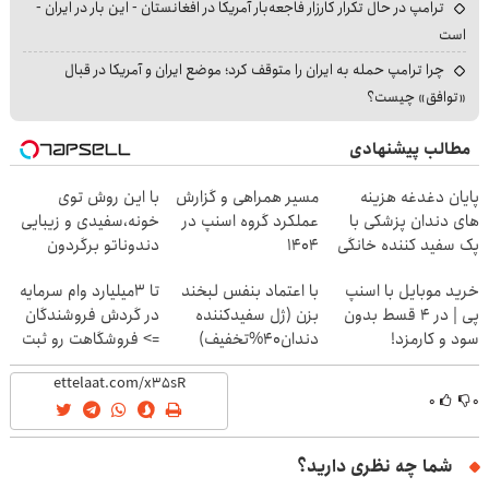
ترامپ در حال تکرار کارزار فاجعه‌بار آمریکا در افغانستان - این بار در ایران -
است
چرا ترامپ حمله به ایران را متوقف کرد؛ موضع ایران و آمریکا در قبال
«توافق» چیست؟
مطالب پیشنهادی
پایان دغدغه هزینه
مسیر همراهی و گزارش
با این روش توی
های دندان پزشکی با
عملکرد گروه اسنپ در
خونه،سفیدی و زیبایی
پک سفید کننده خانگی
۱۴۰۴
دندوناتو برگردون
(40%off)
خرید موبایل با اسنپ
با اعتماد بنفس لبخند
تا 3میلیارد وام سرمایه
پی | در ۴ قسط بدون
بزن (ژل سفیدکننده
در گردش فروشندگان
سود و کارمزد!
دندان40%تخفیف)
=> فروشگاهت رو ثبت
کن
۰
۰
شما چه نظری دارید؟