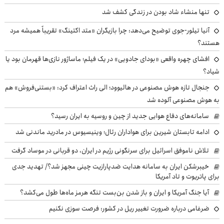
تنها منشاء شاد بودن در زندگی کشف شد
آنیا تیلور-جوی توضیح می‌دهد: چرا بازیگران «متد اکتینگ» تقریباً همیشه مرد
هستند؟
افشای چهره واقعی «بودای جادویی» در یک فیلم؛ ماساژور نازی‌ها قهرمان بود یا
شیاد؟
جنجال تازه هوش مصنوعی در هالیوود؛ الی راث اعتراف کرد: «بستنی‌فروش» هم
به هوش مصنوعی آلوده شد
سامانه‌های دفاع هوایی جدید از چین و روسیه به ایران رسید؟
ادامه تابستان شیرین برای هواداران رئال؛ وینیسیوس در مادرید ماندنی شد
تلاش ناموفق اسرائیل برای سرنگونی رژیم در ایران، دو قربانی در موساد گرفت
خیبرشکن ایران به سامانه هدایت ضدپارازیت چینی مجهز شد؟/ تهدید جدی
برای پاتریوت و تاد آمریکا
آیا جنگ آمریکا و ایران و باز شدن بن‌بست تنگه هرمز ماه‌ها طول می‌کشد؟
ضرغامی درباره ضرورت تغییر ریل در کشور: فرصت سوزی نکنیم