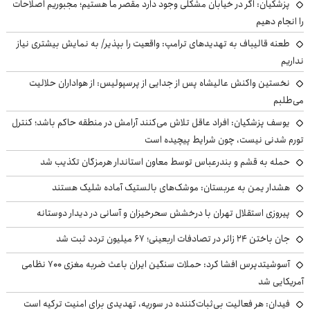
پزشکیان: اگر در خیابان مشکلی وجود دارد مقصر ما هستیم؛ مجبوریم اصلاحات
را انجام دهیم
طعنه قالیباف به تهدیدهای ترامپ: واقعیت را بپذیر/ به نمایش بیشتری نیاز
نداریم
نخستین واکنش عالیشاه پس از جدایی از پرسپولیس: از هواداران حلالیت
می‌طلبم
یوسف پزشکیان: افراد عاقل تلاش می‌کنند آرامش در منطقه حاکم باشد؛ کنترل
تورم شدنی نیست، چون شرایط پیچیده است
حمله به قشم و بندرعباس توسط معاون استاندار هرمزگان تکذیب شد
هشدار یمن به عربستان: موشک‌های بالستیک آماده شلیک هستند
پیروزی استقلال تهران با درخشش سحرخیزان و آسانی در دیدار دوستانه
جان باختن ۲۴ زائر در تصادفات اربعینی؛ ۶۷ میلیون تردد ثبت شد
آسوشیتدپرس افشا کرد: حملات سنگین ایران باعث ضربه مغزی ۷۰۰ نظامی
آمریکایی شد
فیدان: هر فعالیت بی‌ثبات‌کننده در سوریه، تهدیدی برای امنیت ترکیه است