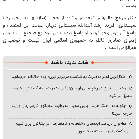
بماند».
دفتر مرجع عالی‌قدر شیعه در مشهد از حجت‌الاسلام «سید محمدرضا
سیستانی» فرزند ارشد آیت‌الله سیستانی درباره صحت این استفتاء و
پاسخ آن پرس‌وجو کرد و او پاسخ داده‌ «این موضوع صحیح است، ولی
[فتوای صادره] ناظر به جمهوری اسلامی ایران نیست و توصیه‌ای
غیرالزامی است».
شاید ندیده باشید
آشکارترین اعتراف آمریکا به شکست در برابر ایران؛ ایده خلاقانه خریداریم!
مجتبی شکوری در راهپیمایی اربعین؛ وقتی یک ویدئو به آیینه‌ای از جامعه
تبدیل می‌شود
چگونه به «جنگ هرمز» پایان دهیم؛ به روایت سخنگوی فارسی‌زبان وزارت
خارجه آمریکا
فراخوان دریافت ایده‌های «خلاقانه و نامتعارف» در پنتاگون برای تنبیه
ایران؛ کفگیر ترامپ به ته دیگ خورد!