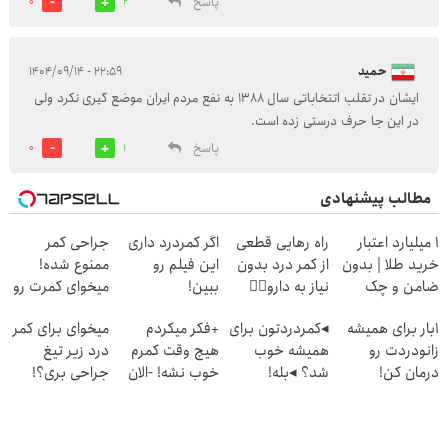
پاسخ
0
2
حمید
۲۲:۵۹ - ۱۴۰۴/۰۹/۱۴
ایشان در تقلب اتتخاباتی سال 1388 به نفع مردم ایران موضع گیری نکرد ولی
در این جا حرف درستی زده است.
پاسخ
0
1
مطالب پیشنهادی
۱ میلیارد اعتبار
راه رهایی قطعی
اگر کمردرد داری
جراحی کمر
خرید طلا | بدون
از کمر درد بدون
این فیلم رو
ممنوع شده!
ضامن و چک
نیاز به دارو👈🏻
ببین!
میخوای کمرت رو
(پرسش‌نامه)
◗پرسش‌نامه رو
در منزل درمان
1بار برای همیشه
◂کمردردتون برای
+فکر میکردم
میخوای برای کمر
پر کن◖
کنی؟
زانودردت رو
همیشه خوب
هیچ وقت کمرم
درد زیر تیغ
((پرسش‌نامه))
درمان کن!
شد؟ ◂بله!
خوب نشه! -الان
جراحی بری؟!
(تکنولوژی آلمان)
(پرسش‌نامه رو
کاملا خوب
◗پرسش‌نامه رو
◂پرسشنامه▸
حتما پر کن)
شدید؟ +بله
پر کن◖