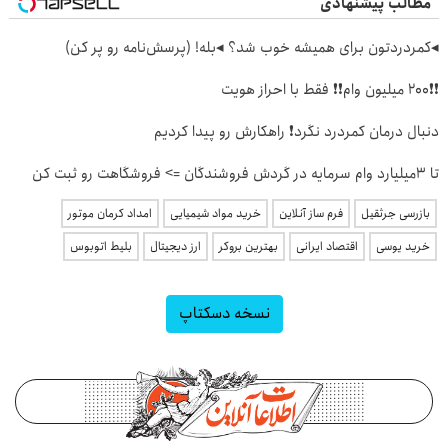
مطالب پیشنهادی
◂کمردردتون برای همیشه خوب شد؟ ◂بله! (پرسش‌نامه رو پر کن)
❗❗200 میلیون وام❗❗ فقط با احراز هویت
دنبال درمان کمردرد نگرد❗ راهکارش رو پیدا کردیم
تا 3میلیارد وام سرمایه در گردش فروشندگان => فروشگاهت رو ثبت کن
بازرسی جرثقیل
فرم ساز آنلاین
خرید مواد شیمیایی
امداد کرمان موتور
خرید یوسی
اقتصاد ایرانی
بهترین بروکر
ارز دیجیتال
بلیط اتوبوس
نسخه دسکتاپ