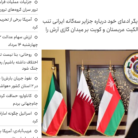
جزئیات عملیات فرامر
ترور سران گروه‌های ترو
آمریکا برخی از تحریم
گر ادعای خود درباره جزایر سه‌گانه ایرانی تنب
کرد
کیت عربستان و کویت بر میدان گازی آرش را
چهارشنبه ۱۴ مرداد
روحانی: بنا نیست ت
اختلاف داشته باشیم/ ره
جنگ شود
نفوذ جریان بارش‌زا 
در ۲ استان کشور +هواشناسی فردا
کاناوارو: حماقت کردم
جام‌جهانی بردم
اسرائیل چگونه امارا
کرد
غریب‌آبادی: آمریکا 