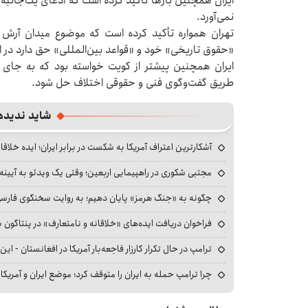
ایران همچنین بارها تأکید کرده است که ادعای یک‌جانبه
نمی‌آورد.
تهران همواره تأکید کرده است که موضوع میدان آرش 
«حقوق تاریخی» خود و «قواعد بین‌المللی» حق دارد در ا
ایران همچنین پیشتر از کویت خواسته بود که به جای «ا
طریق گفت‌وگوی فنی و حقوقی اختلاف حل شود.
شاید ندیده
آشکارترین اعتراف آمریکا به شکست در برابر ایران؛ ایده خلاقا
مجتبی شکوری در راهپیمایی اربعین؛ وقتی یک ویدئو به آیینه‌
چگونه به «جنگ هرمز» پایان دهیم؛ به روایت سخنگوی فارسی‌ز
فراخوان دریافت ایده‌های «خلاقانه و نامتعارف» در پنتاگون بر
ترامپ در حال تکرار کارزار فاجعه‌بار آمریکا در افغانستان - این 
چرا ترامپ حمله به ایران را متوقف کرد؛ موضع ایران و آمریک