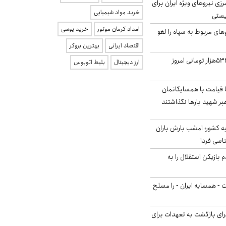
زی نیروهای ویژه ایران برای
خرید مواد شیمیایی
ریستی
امداد کرمان موتور
خرید یوسی
‌های مربوط به سپاه را لغو
اقتصاد ایرانی
بهترین بروکر
ارزش سهام عدالت ۵۳۲هزار تومانی امروز
ارز دیجیتال
بلیط اتوبوس
ا قیامت با همسایگانمان
بر شهید بارها نگذاشتند
به کشور؛ امشب بارش باران
 بازیکن استقلال را به
ت - همسایه ایران - را مسلح
برای بازگشت به تعهدات برای