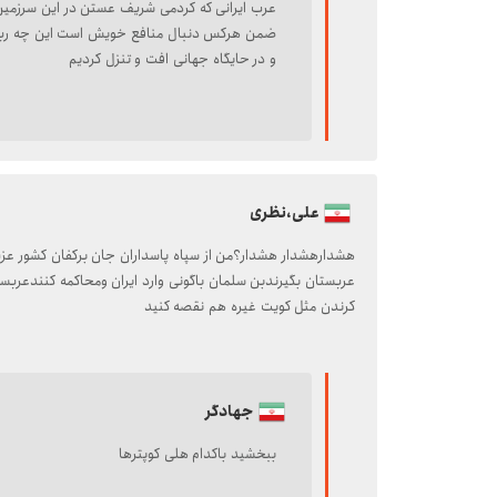
عرب ایرانی که کردمی شریف عستن در این سرزمین 
ضمن هرکس دنبال منافع خویش است این چه ربطی
و در حایگاه جهانی افت و تنزل کردیم
علی،نظری
عربستان بگیرندبن سلمان باگونی وارد ایران ومحاکمه کنندعر
کرندن مثل کویت غیره هم نقصه کنید
جهادگر
ببخشید باکدام هلی کوپترها