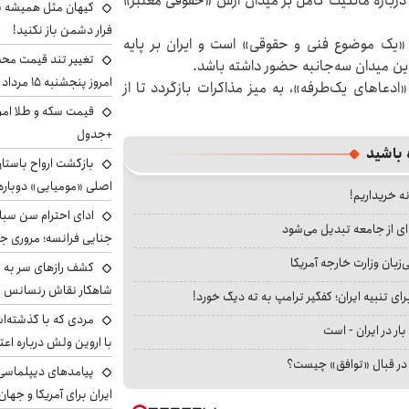
 درباره مالکیت کامل بر میدان آرش «حقوقی معتبر»
کیهان مثل همیشه ساز
فرار دشمن باز نکنید!
«یک موضوع فنی و حقوقی» است و ایران بر پایه
تغییر تند قیمت محصو
ین میدان سه‌جانبه حضور داشته باشد.
امروز پنجشنبه ۱۵ مرداد ۱۴۰۵ +جدول
دعاهای یک‌طرفه»، به میز مذاکرات بازگردد تا از
+جدول
 باشید
بازگشت ارواح باستان 
اصلی «مومیایی» دوباره
نه خریداریم!
ادای احترام سن سبا
ای از جامعه تبدیل می‌شود
جنایی فرانسه؛ مروری جام
بان وزارت خارجه آمریکا
کشف رازهای سر به مه
شاهکار نقاش رنسانس ب
ای تنبیه ایران؛ کفگیر ترامپ به ته دیگ خورد!
مردی که با گذشته‌ا
بار در ایران - است
با اروین ولش درباره اعت
ا در قبال «توافق» چیست؟
پیامدهای دیپلماسی 
ایران برای آمریکا و جهان