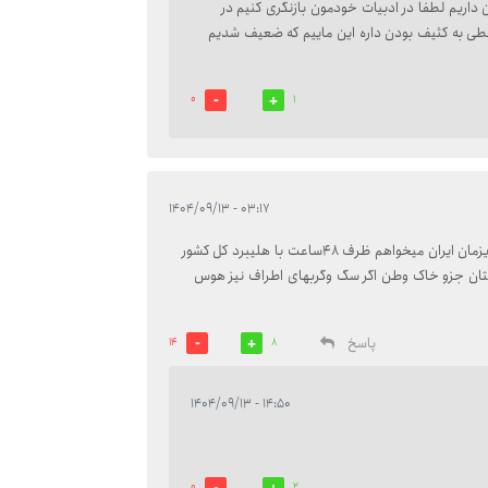
داریم لطفا در ادبیات خودمون بازنگری کنیم در
 به کثیف بودن داره این ماییم که ضعیف شدیم
0
1
۰۳:۱۷ - ۱۴۰۴/۰۹/۱۳
هشدارهشدار هشدار؟من از سپاه پاسداران جان برکفان کشور عزیزمان ایران میخواهم ظرف ۴۸ساعت با هلیبرد کل کشور
بستان جزو خاک وطن اگر سگ وگربهای اطراف نیز هوس
پاسخ
14
8
۱۴:۵۰ - ۱۴۰۴/۰۹/۱۳
0
2