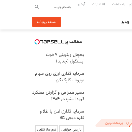
ی
یادداشت
انتشارات
آرشیو
ویدیو
نسخه روزنامه
مطالب پیشنهادی
یخچال ویترینی 9 فوت
ایستکول (جدید)
سرمایه گذاری ارزی روی سهام
تویوتا - کلیک کن
مسیر همراهی و گزارش عملکرد
گروه اسنپ در ۱۴۰۴
سرمایه گذاری امن با طلا و
نقره دیجی کالا
پربحث‌ترین
بازرسی جرثقیل
فرم ساز آنلاین