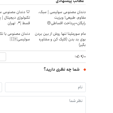
مطالب پیشنهادی
دندان مصنوعی سوئیسی | سبک،
🦷 دندان مصنوعی س
مقاوم، طبیعی! ویزیت
رایگان+پرداخت اقساطی😍
قسط |📍 تهران
مام سورملینا تنها روش از بین بردن
دندان مصنوعی با تکن
بوی بد بدن (کلیک کن و مشاوره
سوئیسی🇨🇭
بگیر)
۱
۰
شما چه نظری دارید؟