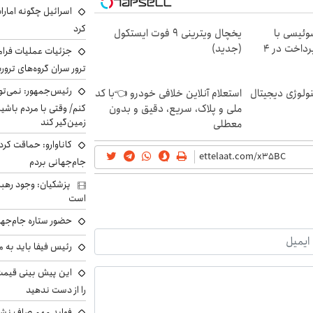
اسرائیل چگونه امارا
کرد
وئیسی با
یخچال ویترینی 9 فوت ایستکول
تکنولوژی دیجیتال | پرداخت در 4
(جدید)
جزئیات عملیات فرامر
ترور سران گروه‌های ترو
رئیس‌جمهور: نمی‌تو
ولوژی دیجیتال
استعلام آنلاین خلافی خودرو 👈با کد
ملی و پلاک، سریع، دقیق و بدون
کنم/ وقتی با مردم باشیم
زمین‌گیر کند
معطلی
کاناوارو: حماقت کردم
جام‌جهانی بردم
پزشکیان: وجود رهبر
است
حضور ستاره جام‌جها
رئیس فیفا باید به 
را از دست ندهید
فواید مهم صاف نشس