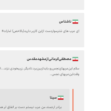
ناشناس
ای عرب های شترسواردست ازاین کاربر دارید(بالاخص) امارات#
مصطفی‌کرمانی‌از‌مشهدمقدس
وقت‌این‌عربهای‌.نجس‌..
سینا
برادر ارجمند من عرب نیستم دست بر اتفاق لر هست