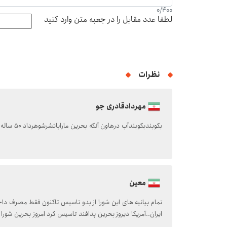
0
/
400
لطفا عدد مقابل را در جعبه متن وارد کنید
نظرات
مهردادقادری جو
بکوبندبکوبندآب درهاون آنکه بحرین ماراباتشرشوهرداد ۵۰ ساله زیرگل رفته
معین
تمام بیانیه های این شورا از بدو تاسیس تاکنون فقط مصرف دا
ایران..آمریکا دیروز بحرین پدافند تاسیس کرد امروز بحرین شورا