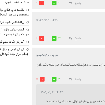
سبک داشته باشیم؟
پاسخ
0
0
ناگفته‌های طلاق توا
متخصص ضروری است؟
۰۲:۴۰ - ۱۴۰۴/۰۹/۱۳
روانشناس خوب در ت
کسب درآمد دلاری از 
مهارت زبان خود درآمد د
پاسخ
6
23
آموزش نکات مهم قبل 
لی لی فومی و پازل آ
جذاب برای رشد کودکان
۰۲:۴۷ - ۱۴۰۴/۰۹/۱۳
سلام.این‌عربهای‌نجس‌‌رو.بایداز‌بین‌برد.تا‌دیگر..زربیخودی.نزند...ایران‌باتمدون..۷هزارساله‌‌بایدمالک‌تمام.خاورمیانه‌باشد..اون‌
پاسخ
10
18
۱۳:۵۳ - ۱۴۰۴/۰۹/۱۳
م که میهن پرستیش نیازی به باز تعریف نداره ما