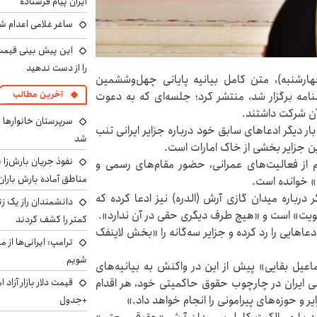
ایران پیام فرستاده
ساغر غلامی اعدام شد
را از دست ندهید
هارشنبه)، متن کامل بیانیه پایانی چهل‌وششمین
آخرین مطالب
مه برگزار شد، منتشر کرد؛ جلسه‌ای که به دعوت
آن شرکت داشتند.
سرپرستان خانوارها ب
ر دیگر ادعاهای سابق خود درباره جزایر ایرانی تنب
شد
ین جزایر بخشی از خاک امارات است.
نفوذ جریان بارش‌زا ب
عم از فعالیت‌های عمرانی، حضور مقام‌های رسمی و
مناطق آماده بارش باران
ی» خوانده است.
درباره میدان گازی آرش (الدره) نیز ادعا کرده که
دانشمندان راز یک زن
کویت» است و «هیچ طرف دیگری حقی در آن ندارد».
کمتر را کشف کردند
عاهایی را رد کرده و جزایر سه‌گانه را «بخش لاینفک
ترامپ: ایرانی‌ها از 
شویم
عیل بقایی» پیش از این در واکنش به بیانیه‌های
ی ایران در چارچوب حقوق حاکمیتی خود، هر اقدام
ر و حوزه‌های پیرامونی را انجام خواهد داد.»
+جدول