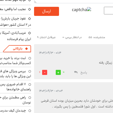
عجیب اما واقعی؛ مغ
ارسال
نفوذ جریان بارش‌زا 
در ۲ استان کشور +هواشناسی فردا
غریب‌آبادی: آمریکا 
منتشرشده: 55
در انتظار بررسی: 0
غیرقابل انتشار: 9
ایران پیام فرستاده
بازرگانی
۰۱:۱۴ - ۱۴۰۴/۰۹/۱۳
ثبت برند یا خرید برن
کسب‌وکار شما مناسب‌ت
بررسی ویژگی های فن
پاسخ
11
10
این ویژگی ها را باید بلد
۷ اقدام ضروری پس 
راهنمای خانواده‌ها
۰۲:۰۴ - ۱۴۰۴/۰۹/۱۳
راهی مطمئن برای ح
خلی برای خودشان دارد بحرین میزبان بوده استان قرضی
نوسان
 داشته است . اول شورا فلسطین را پس بگیرند .
چیدمان کیف مدرسه؛