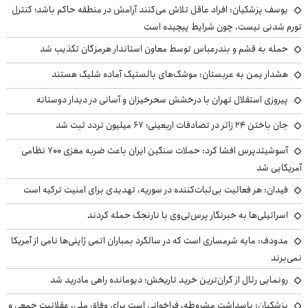
یوسف پزشکیان: افراد عاقل تلاش می‌کنند آرامش در منطقه حاکم باشد؛ کنترل
تورم شدنی نیست، چون شرایط پیچیده است
حمله به قشم و بندرعباس توسط معاون استاندار هرمزگان تکذیب شد
هشدار یمن به عربستان: موشک‌های بالستیک آماده شلیک هستند
پیروزی استقلال تهران با درخشش سحرخیزان و آسانی در دیدار دوستانه
جان باختن ۲۴ زائر در تصادفات اربعینی؛ ۶۷ میلیون تردد ثبت شد
آسوشیتدپرس افشا کرد: حملات سنگین ایران باعث ضربه مغزی ۷۰۰ نظامی
آمریکایی شد
فیدان: هر فعالیت بی‌ثبات‌کننده در سوریه، تهدیدی برای امنیت ترکیه است
اسرائیلی‌ها به خبرنگار پرس‌تی‌وی با نارنجک حمله کردند
مدودف: مایه شرمساری است که در سالگرد بمباران اتمی ژاپنی‌ها نامی از آمریکا
نمی‌برند
رونمایی رئال از گران‌ترین خرید تاریخش؛ دیومانده راهی مادرید شد
پزشکیان: پاسداشت مشروطه، فراخوانی است برای وفاق ملی، عقلانیت جمعی و