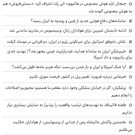
جنجال تازه هوش مصنوعی در هالیوود؛ الی راث اعتراف کرد: «بستنی‌فروش» هم
به هوش مصنوعی آلوده شد
سامانه‌های دفاع هوایی جدید از چین و روسیه به ایران رسید؟
ادامه تابستان شیرین برای هواداران رئال؛ وینیسیوس در مادرید ماندنی شد
تلاش ناموفق اسرائیل برای سرنگونی رژیم در ایران، دو قربانی در موساد گرفت
خیبرشکن ایران به سامانه هدایت ضدپارازیت چینی مجهز شد؟/ تهدید جدی
برای پاتریوت و تاد آمریکا
آیا جنگ آمریکا و ایران و باز شدن بن‌بست تنگه هرمز ماه‌ها طول می‌کشد؟
ضرغامی درباره ضرورت تغییر ریل در کشور: فرصت سوزی نکنیم
پزشکیان: اگر در خیابان مشکلی وجود دارد مقصر ما هستیم؛ مجبوریم اصلاحات
را انجام دهیم
طعنه قالیباف به تهدیدهای ترامپ: واقعیت را بپذیر/ به نمایش بیشتری نیاز
نداریم
نخستین واکنش عالیشاه پس از جدایی از پرسپولیس: از هواداران حلالیت
می‌طلبم