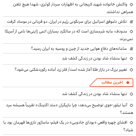
واکنش خانواده شهید لاریجانی به اظهارات سردار کوثری: شهدا هیچ تلفن
همراهی نداشتند
تلاش ناموفق اسرائیل برای سرنگونی رژیم در ایران، دو قربانی در موساد گرفت
مدودف: مایه شرمساری است که در سالگرد بمباران اتمی ژاپنی‌ها نامی از آمریکا
نمی‌برند
سامانه‌های دفاع هوایی جدید از چین و روسیه به ایران رسید؟
تنها منشاء شاد بودن در زندگی کشف شد
تغییر بزرگ در بازار طلا آغاز شده است/ فلز زرد آماده رکوردشکنی می‌شود؟
آخرین مطالب
تنها منشاء شاد بودن در زندگی کشف شد
آنیا تیلور-جوی توضیح می‌دهد: چرا بازیگران «متد اکتینگ» تقریباً همیشه مرد
هستند؟
افشای چهره واقعی «بودای جادویی» در یک فیلم؛ ماساژور نازی‌ها قهرمان بود یا
شیاد؟