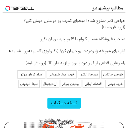
مطالب پیشنهادی
جراحی کمر ممنوع شده! میخوای کمرت رو در منزل درمان کنی؟
((پرسش‌نامه))
صاحب فروشگاه هستی؟ وام تا ۳ میلیارد تومان بگیر
1بار برای همیشه زانودردت رو درمان کن! (تکنولوژی آلمان) ◂پرسشنامه▸
راه رهایی قطعی از کمر درد بدون نیاز به دارو👈🏻 (پرسش‌نامه)
بازرسی جرثقیل
فرم ساز آنلاین
خرید مواد شیمیایی
امداد کرمان موتور
خرید یوسی
اقتصاد ایرانی
بهترین بروکر
ارز دیجیتال
بلیط اتوبوس
نسخه دسکتاپ