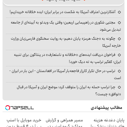
آشکارترین اعتراف آمریکا به شکست در برابر ایران؛ ایده خلاقانه خریداریم!
مجتبی شکوری در راهپیمایی اربعین؛ وقتی یک ویدئو به آیینه‌ای از جامعه
تبدیل می‌شود
چگونه به «جنگ هرمز» پایان دهیم؛ به روایت سخنگوی فارسی‌زبان وزارت
خارجه آمریکا
فراخوان دریافت ایده‌های «خلاقانه و نامتعارف» در پنتاگون برای تنبیه
ایران؛ کفگیر ترامپ به ته دیگ خورد!
ترامپ در حال تکرار کارزار فاجعه‌بار آمریکا در افغانستان - این بار در ایران -
است
چرا ترامپ حمله به ایران را متوقف کرد؛ موضع ایران و آمریکا در قبال
«توافق» چیست؟
مطالب پیشنهادی
پایان دغدغه هزینه
مسیر همراهی و گزارش
خرید موبایل با اسنپ
های دندان پزشکی با
عملکرد گروه اسنپ در
پی | در ۴ قسط بدون