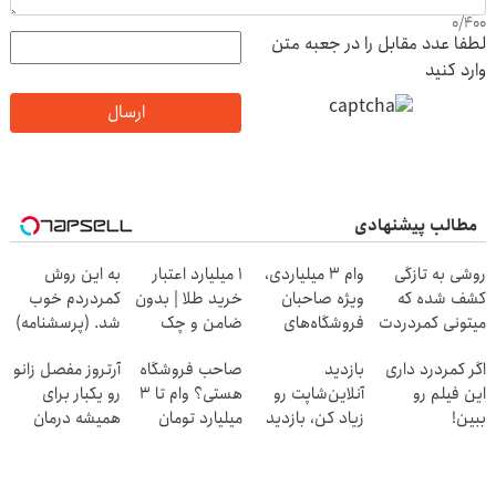
0
/
400
لطفا عدد مقابل را در جعبه متن
وارد کنید
ارسال
مطالب پیشنهادی
روشی به تازگی
وام ۳ میلیاردی،
۱ میلیارد اعتبار
به این روش
کشف شده که
ویژه صاحبان
خرید طلا | بدون
کمردردم خوب
میتونی کمردردت
فروشگاه‌های
ضامن و چک
شد. (پرسشنامه)
رو "در منزل"
آنلاین و حضوری
اگر کمردرد داری
بازدید
صاحب فروشگاه
آرتروز مفصل زانو
درمان کنی!
این فیلم رو
آنلاین‌شاپت رو
هستی؟ وام تا ۳
رو یکبار برای
ببین!
زیاد کن، بازدید
میلیارد تومان
همیشه درمان
◗پرسش‌نامه رو
بالاتر = درآمد
بگیر
کن!
پر کن◖
بیشتر
◗پرسش‌نامه◖