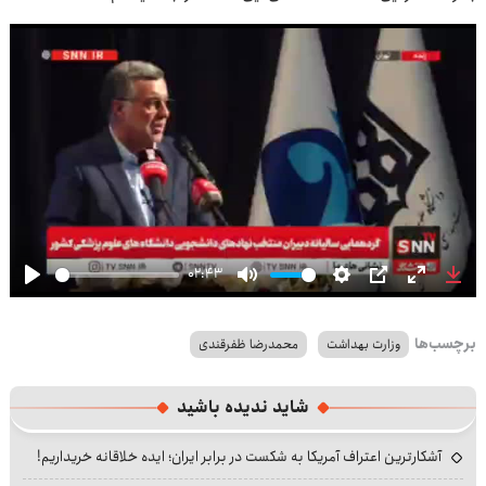
02:43
Play
Mute
Settings
PIP
Enter
Dow
fullscre
برچسب‌ها
وزارت بهداشت
محمدرضا ظفرقندی
شاید ندیده باشید
آشکارترین اعتراف آمریکا به شکست در برابر ایران؛ ایده خلاقانه خریداریم!