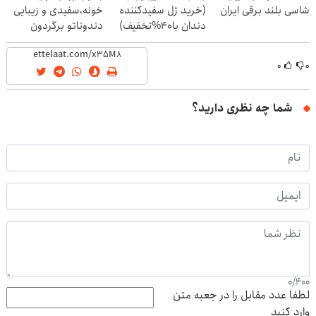
شاسی بلند برقی ایران
(خرید ژل سفیدکننده
خونه،سفیدی و زیبایی
دندان با40%تخفیف)
دندوناتو برگردون
(40%off)
۰
۰
شما چه نظری دارید؟
0
/
400
لطفا عدد مقابل را در جعبه متن
وارد کنید