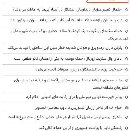
احتمال تغییر میزبان دیدارهای استقلال در آسیا؛ آبی‌ها به امارات می‌روند؟
کابین خلبان و لاشه جنگنده اف-۱۵ آمریکایی که با پدافند ایران سرنگون شد
حمله سگ‌های ولگرد به یک کودک ۹ ساله؛ خطری بزرگ امنیت شهروندان را
تهدید می‌کند
بارش باران، رعدوبرق و طوفان شدید؛ خطر سیل این مناطق را تهدید می‌کند
ادعای وال‌استریت ژورنال: حمله روسیه به یکی از اعضای ناتو قطعی است
خبر خوب برای بازنشستگان: واریزی معوقات انجام می‌شود
مقام سعودی: توافقنامه دفاعی عربستان، پاکستان و ترکیه تهدیدی برای
کشورهای منطقه نیست
پیاتزا فهرست نهایی تیم ملی را برای رقابت‌های آسیایی اعلام کرد
حراج ۸۸ اثر فاخر از زمان تیموریان تا دوره معاصر +تصاویر
ماجرای پرسپولیس و دنیل گرا؛ تارتار خواهان جدایی دفاع راست سرخ‌ها است
زلنسکی باید با ریاست جمهوری اوکراین خداحافظی کند