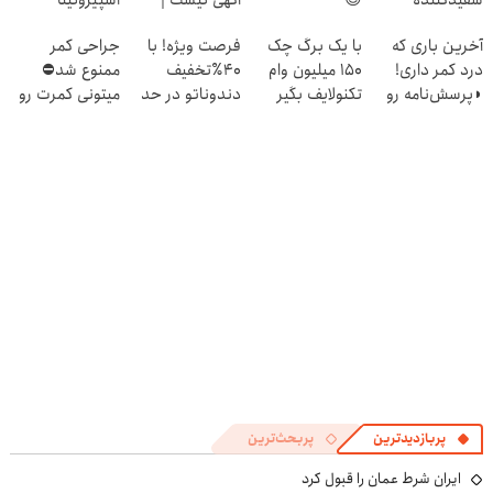
سفیدکننده
😍
آگهی نیست |
اسپیرولینا
دندان40%تخفیف)
اینجا راحت
آخرین باری که
با یک برگ چک
فرصت ویژه! با
جراحی کمر
بفروشش
درد کمر داری!
150 میلیون وام
40٪تخفیف
ممنوع شد⛔
◗پرسش‌نامه رو
تکنولایف بگیر
دندوناتو در حد
میتونی کمرت رو
پر کن◖
کامپوزیت سفید
در منزل درمان
کن
کنی! 👈🏻
پرسش‌نامه
پربازدیدترین
پربحث‌ترین
ایران شرط عمان را قبول کرد