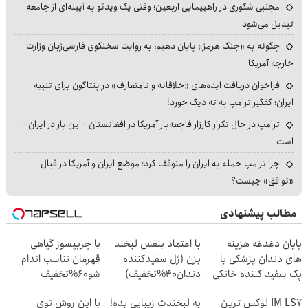
مجتبی شکوری در راهپیمایی اربعین؛ وقتی یک ویدئو به آیینه‌ای از جامعه
تبدیل می‌شود
چگونه به «جنگ هرمز» پایان دهیم؛ به روایت سخنگوی فارسی‌زبان وزارت
خارجه آمریکا
فراخوان دریافت ایده‌های «خلاقانه و نامتعارف» در پنتاگون برای تنبیه
ایران؛ کفگیر ترامپ به ته دیگ خورد!
ترامپ در حال تکرار کارزار فاجعه‌بار آمریکا در افغانستان - این بار در ایران -
است
چرا ترامپ حمله به ایران را متوقف کرد؛ موضع ایران و آمریکا در قبال
«توافق» چیست؟
مطالب پیشنهادی
پایان دغدغه هزینه
با اعتماد بنفس لبخند
با چربیسوز گیاهی
های دندان پزشکی با
بزن (ژل سفیدکننده
قهرمان تناسب اندام
پک سفید کننده خانگی
دندان40%تخفیف)
شو60%تخفیف
IM LS7 لوکس ترین
به لبخندت زیبایی بده!
با این روش توی