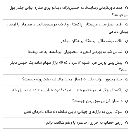
عدد باورنکردنی رضایت‌نامه حسین‌نژاد؛ دینامو برای ستاره ایرانی چقدر پول
می‌خواهد؟
اقامه نماز سران عربستان، پاکستان و ترکیه در مسجدالحرام همزمان با امضای
پیمان دفاعی
تالاب بیشه دالان، پناهگاه پرندگان مهاجر
تماس شبانه پورعلی‌گنجی با منصوریان؛ برنامه‌ها به هم ریخت!
پیش‌بینی بورس فردا شنبه ۱۷ مرداد ۱۴۰۵/ بازار سهام آماده یک جهش دیگر
است؟
چند میلیون ایرانی بالای ۴۵ سال مجرد ماندند؛ پشت‌پرده چیست؟
پاکستان چگونه - در حضور هند - به یک قدرت هوایی منطقه‌ای تبدیل شد
داستان فروش موی زنان چیست؟
شوک ایران به بازارهای جهانی؛ پایان سلطه ۵۰ ساله دلارهای نفتی
زارعی خطاب به خرازی: حاضرم با وضو شلاقت بزنم