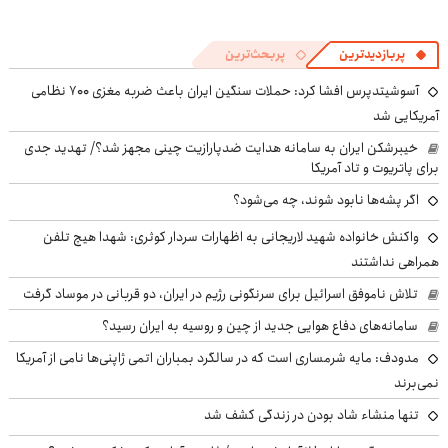
پربازدیدترین
پربحث‌ترین
آسوشیتدپرس افشا کرد: حملات سنگین ایران باعث ضربه مغزی ۷۰۰ نظامی
آمریکایی شد
خیبرشکن ایران به سامانه هدایت ضدپارازیت چینی مجهز شد؟/ تهدید جدی
برای پاتریوت و تاد آمریکا
اگر پشه‌ها نابود شوند، چه می‌شود؟
واکنش خانواده شهید لاریجانی به اظهارات سردار کوثری: شهدا هیچ تلفن
همراهی نداشتند
تلاش ناموفق اسرائیل برای سرنگونی رژیم در ایران، دو قربانی در موساد گرفت
سامانه‌های دفاع هوایی جدید از چین و روسیه به ایران رسید؟
مدودف: مایه شرمساری است که در سالگرد بمباران اتمی ژاپنی‌ها نامی از آمریکا
نمی‌برند
تنها منشاء شاد بودن در زندگی کشف شد