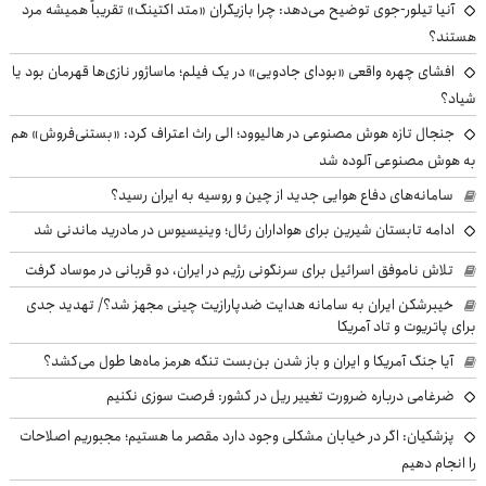
آنیا تیلور-جوی توضیح می‌دهد: چرا بازیگران «متد اکتینگ» تقریباً همیشه مرد
هستند؟
افشای چهره واقعی «بودای جادویی» در یک فیلم؛ ماساژور نازی‌ها قهرمان بود یا
شیاد؟
جنجال تازه هوش مصنوعی در هالیوود؛ الی راث اعتراف کرد: «بستنی‌فروش» هم
به هوش مصنوعی آلوده شد
سامانه‌های دفاع هوایی جدید از چین و روسیه به ایران رسید؟
ادامه تابستان شیرین برای هواداران رئال؛ وینیسیوس در مادرید ماندنی شد
تلاش ناموفق اسرائیل برای سرنگونی رژیم در ایران، دو قربانی در موساد گرفت
خیبرشکن ایران به سامانه هدایت ضدپارازیت چینی مجهز شد؟/ تهدید جدی
برای پاتریوت و تاد آمریکا
آیا جنگ آمریکا و ایران و باز شدن بن‌بست تنگه هرمز ماه‌ها طول می‌کشد؟
ضرغامی درباره ضرورت تغییر ریل در کشور: فرصت سوزی نکنیم
پزشکیان: اگر در خیابان مشکلی وجود دارد مقصر ما هستیم؛ مجبوریم اصلاحات
را انجام دهیم