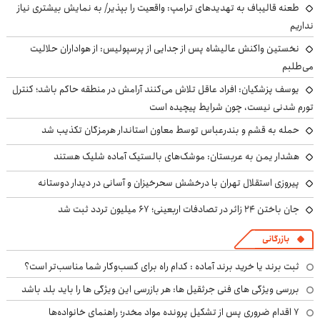
طعنه قالیباف به تهدیدهای ترامپ: واقعیت را بپذیر/ به نمایش بیشتری نیاز
نداریم
نخستین واکنش عالیشاه پس از جدایی از پرسپولیس: از هواداران حلالیت
می‌طلبم
یوسف پزشکیان: افراد عاقل تلاش می‌کنند آرامش در منطقه حاکم باشد؛ کنترل
تورم شدنی نیست، چون شرایط پیچیده است
حمله به قشم و بندرعباس توسط معاون استاندار هرمزگان تکذیب شد
هشدار یمن به عربستان: موشک‌های بالستیک آماده شلیک هستند
پیروزی استقلال تهران با درخشش سحرخیزان و آسانی در دیدار دوستانه
جان باختن ۲۴ زائر در تصادفات اربعینی؛ ۶۷ میلیون تردد ثبت شد
بازرگانی
ثبت برند یا خرید برند آماده : کدام راه برای کسب‌وکار شما مناسب‌تر است؟
بررسی ویژگی های فنی جرثقیل ها: هر بازرسی این ویژگی ها را باید بلد باشد
۷ اقدام ضروری پس از تشکیل پرونده مواد مخدر؛ راهنمای خانواده‌ها