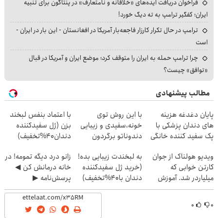
فراخوان دریافت ایده‌های «خلاقانه و نامتعارف» در پنتاگون برای تنبیه
ایران؛ کفگیر ترامپ به ته دیگ خورد!
ترامپ در حال تکرار کارزار فاجعه‌بار آمریکا در افغانستان - این بار در ایران -
است
چرا ترامپ حمله به ایران را متوقف کرد؛ موضع ایران و آمریکا در قبال
«توافق» چیست؟
مطالب پیشنهادی
پایان دغدغه هزینه
با این روش توی
با اعتماد بنفس لبخند
های دندان پزشکی با
خونه،سفیدی و زیبایی
بزن (ژل سفیدکننده
پک سفید کننده خانگی
دندوناتو برگردون
دندان40%تخفیف)
(40%off)
ویدیو هولناک از جوان
به لبخندت زیبایی بده!
زانو درد دیگه تمومه! در
کارتن خوابی که
(خرید ژل سفیدکننده
خانه درمانش کن ◀
میلیاردر شد. آموزش
دندان با40%تخفیف)
پرسش‌نامه ▶
رایگان
۰
۰