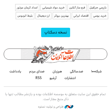
بازرسی جرثقیل
فرم ساز آنلاین
خرید مواد شیمیایی
امداد کرمان موتور
خرید یوسی
اقتصاد ایرانی
بهترین بروکر
ارز دیجیتال
بلیط اتوبوس
نسخه دسکتاپ
شبکه۱۰۰
صدسالگی
هم‌زبان
صدای مردم
یادداشت
انتشارات
آرشیو
RSS
تمام حقوق این سایت متعلق به موسسه اطلاعات بوده و بازنشر مطالب تنها با
ذکر منبع مجاز است.
طراحی و تولید: نستوه