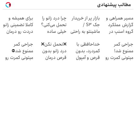
مطالب پیشنهادی
مسیر همراهی و
بازار پر از خریدار
چرا درد زانو را
برای همیشه و
گزارش عملکرد
جک S3 /
تحمل می‌کنی؟
کاملا تضمینی زانو
گروه اسنپ در
ماشینتو به راحتی
خیلی ساده
دردت رو درمان
۱۴۰۴
بفروش
درمنزل درمانش
کن ◀ پرسش
جراحی کمر
خداحافظی با
❌تحمل نکن❌
جراحی کمر
کن
نامه ▶
ممنوع شد!
کمردرد، بدون
درد زانو بدون
ممنوع شد⛔
میتونی کمرت رو
قرص و آمپول
قرص درمان
میتونی کمرت رو
در منزل درمان
میشه (پرسشنامه
در منزل درمان
کنی!
رو پر کن)
کنی! 👈🏻
((پرسش‌نامه))
پرسش‌نامه