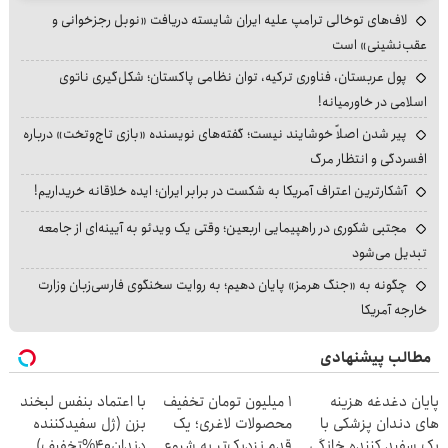
لاف‌های توخالی ترامپ علیه ایران شایسته دریافت «نوبل رجزخوانی و
عقب‌نشینی» است
پول عربستان، فناوری ترکیه، توان نظامی پاکستان؛ شکل‌گیری ناتوی
اسلامی در خاورمیانه!
پیر شدن اصلاً خوشایند نیست؛ گفته‌های نویسنده «بازی تاج‌وتخت» درباره
افسردگی و انتظار مرگ
آشکارترین اعتراف آمریکا به شکست در برابر ایران؛ ایده خلاقانه خریداریم!
مجتبی شکوری در راهپیمایی اربعین؛ وقتی یک ویدئو به آیینه‌ای از جامعه
تبدیل می‌شود
چگونه به «جنگ هرمز» پایان دهیم؛ به روایت سخنگوی فارسی‌زبان وزارت
خارجه آمریکا
مطالب پیشنهادی
پایان دغدغه هزینه
۱ میلیون تومان تخفیف
با اعتماد بنفس لبخند
های دندان پزشکی با
محصولات لاغری؛ یک
بزن (ژل سفیدکننده
پک سفید کننده خانگی
قدم نزدیک‌تر به شروع
دندان40%تخفیف)