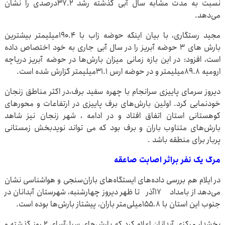
نسبت به مدت مشابه سال آبی گذشته رشد ۳۷.۲درصدی را نشان
می‌دهد.
مجید رستگاری، با بیان اینکه حوضه زاب با ۱۹۰.۴میلیمتر بیشترین
بارش های ۳ حوضه آبریز را در سال آبی جاری به خود اختصاص داده
است، افزود: در این بازه زمانی میزان بارش‌ها در حوضه آبریز دریاچه
ارومیه ۸۹.۸میلیمتر و در حوضه ارس ۳۱.۱میلیمتر گزارش شده است.
دیروز سرمای پاییزی سرانجام با چهره سفید برف،در اکثر مناطق زنجان
خودنمایی کرد. اولین بارش‌های برف پاییزی در ارتفاعات و محورهای
کوهستانی استان اتفاق افتاد و در ادامه ، شهر زنجان نیز شاهد
بارش‌های متناوب باران و برف بود که می تواند نویدبخش زمستانی
پربار برای منطقه باشد .
مرگ یک نفر براثر اصابت صاعقه
در ایلام هم بررسی داده‌های ایستگاه‌های باران‌سنجی و هواشناسی نشان
می‌دهد از بامداد ۱۷آذر تا ظهر دیروز چهارشنبه، شهرستان آبدانان در
جنوب این استان با ۱۵۵.۸میلی‌متر باران، پیشتاز بارش‌ها بوده است.
بخشدار مرکزی آبدانان اعلام کرد که بارش‌های سیل‌آسای ۲ روز گذشته و