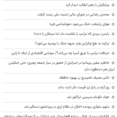
پزشکیان با رهبر انقلاب دیدار کرد
محسن رضایی در شورای عالی امنیت ملی پست گرفت
هوای پایتخت خنک می‌شود +هواشناسی فردا
بایدن؛ مردی که ترامپ را شکست داد اما سرطان را «نه»!
ترکیه به نفع اوکراین وارد جبهه جنگ با روسیه می‌شود؟
حماقت ترامپ با شرق آسیا چه می‌کند؟/ سونامی اقتصادی از تنگه تا ژاپن
خاطره سفیر بریتانیا در اسرائیل از حضور در نماز جمعه رهبری؛ حتی جنگیدن
ایران هم «منطق» دارد
تاثیر مصرف تخم‌مرغ بر بهبود حافظه
روز آرام در بازار ارز؛ قیمت دلار ثابت ماند
جواد نکونام سرمربی تراکتور شد
متهم متواری پرونده اخلال در نظام ارزی در پیرانشهر دستگیر شد
اطلاعات میزبان اهالی رسانه افغانستان شد؛ تشکیل مرکز همکاری‌های رسانه‌ای