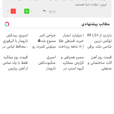
ترین. دولت دنیا هستید
پاسخ
0
0
مطالب پیشنهادی
بازدید از IM LS7
۱ میلیارد اعتبار
جراحی کمر
اسپری بیدکش
لوکس ترین
خرید قسطی طلا
ممنوع شد⛔
تارومار با اثرفوری
شاسی بلند برقی
| ۱۸ ماهه پرداخت
میتونی کمرت رو
، محافظ لباس در
ایران در باشگاه
کن
در منزل درمان
مقابل بید
قیمت روز آهن
مسیر همراهی و
اسپری
قیمت روز میلگرد
انقلاب
کنی! 👈🏻
آلات ساختمانی و
گزارش عملکرد
عنکبوت‌‌کش
فقط با یک تماس
پرسش‌نامه
صنعتی
گروه اسنپ در
تارومار
از آهن پرایس
۱۴۰۴
ازبین‌برنده انواع
عنکبوت