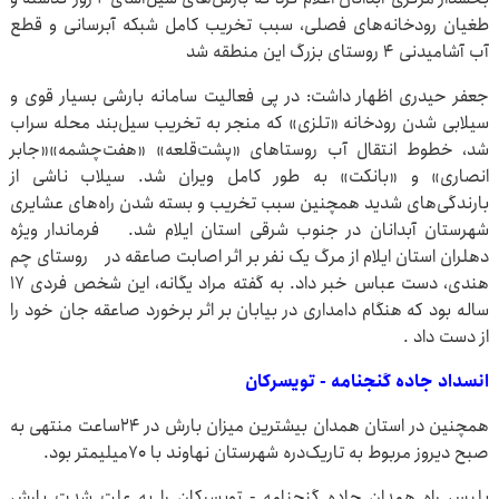
طغیان رودخانه‌های فصلی، سبب تخریب کامل شبکه آبرسانی و قطع
آب آشامیدنی ۴ روستای بزرگ این منطقه شد
جعفر حیدری اظهار داشت: در پی فعالیت سامانه بارشی بسیار قوی و
سیلابی شدن رودخانه «تلزی» که منجر به تخریب سیل‌بند محله سراب
شد، خطوط انتقال آب روستاهای «پشت‌قلعه» «هفت‌چشمه»«جابر
انصاری» و «بانکت» به طور کامل ویران شد. سیلاب ناشی از
بارندگی‌های شدید همچنین سبب تخریب و بسته شدن راه‌های عشایری
شهرستان آبدانان در جنوب شرقی استان ایلام شد. فرماندار ویژه
دهلران استان ایلام از مرگ یک نفر بر اثر اصابت صاعقه در روستای چم
هندی، دست عباس خبر داد. به گفته مراد یگانه، این شخص فردی ۱۷
ساله بود که هنگام دامداری در بیابان بر اثر برخورد صاعقه جان خود را
از دست داد .
انسداد جاده گنجنامه - تویسرکان
همچنین در استان همدان بیشترین میزان بارش در ۲۴ساعت منتهی به
صبح دیروز مربوط به تاریک‌دره شهرستان نهاوند با ۷۰میلیمتر بود.
پلیس راه همدان جاده گنجنامه - تویسرکان را به علت شدت بارش