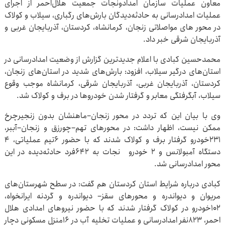
معاون عملیات سازمان امدادونجات جمعیت هلال‌احمر از اجرای
عملیات امدادرسانی به حادثه‌دیدگان بارش‌های رگباری، سیلاب و کولاک
در محور های مواصلاتی زنجان، کرمانشاه، کردستان، آذربایجان غربی و
آذربایجان شرقی خبر داد.
محمدحسین کبادی با اعلام جدیدترین گزارش از وضعیت امدادرسانی در
استان‌های درگیر سیلاب، افزود: بارش‌های شدید در استان‌های زنجان،
کردستان، آذربایجان غربی، آذربایجان شرقی، کرمانشاه موجب وقوع
سیلاب، آبگرفتگی معابر و گرفتار شدن خودروها در برف و کولاک شد.
وی با بیان این که تردد در محور زنجان–ماهنشان بدون زنجیرچرخ
ممکن نیست، اظهار داشت: در محورهای تهم–چورزق و زنجان–آببر،
۲۳۱خودرو گرفتار برف و کولاک شدند که با حضور ۶تیم عملیاتی، ۴
دستگاه آمبولانس و ۲ خودرو نجات به ۶۴۲فرد حادثه‌دیده در این
محور امدادرسانی شد.
کبادی درباره شرایط استان کردستان هم گفت: در سطح شهرستان‌های
مریوان و دیواندره و محورهای سقز– دیواندره و گردنه ایرانخواه،
۱۰۲خودرو در کولاک گرفتار شدند که با حضور نیروهای امدادی هلال
احمر، ۸۲۳نفر امدادرسانی و عملیات تخلیه آب در ۱۶منزل مسکونی دچار