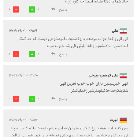
حالا شما با دوتا طیاره اینجا چه کاره ای ؟
پاسخ
0
0
علی
۲۲:۵۹ - ۱۴۰۴/۰۹/۲۱
الی الی واقعا جواب میدهد باروقضاوت نکنیدشوخی نیست که خداکمک
کنددشمن شادنشویم واقعا بارش آلی شدجنوب غرب
پاسخ
0
0
علی کوهمره سرخی
۲۳:۳۰ - ۱۴۰۴/۰۹/۲۱
الهی خیرببینین باران خوب خوب آفرین الهی
شکرشکرخدا۵۰کیلومترشیرازخدایاشکر
پاسخ
0
0
البرت
۲۰:۵۶ - ۱۴۰۴/۰۹/۲۲
بس کنید این همه دروغ تا کی میخواین به این مردم بدبخت ظلم کنید. سپاه
کی و با کدوم هواپیما. با هواپیمای سم پاشی نمیشه بارور کرد. شما بی لیاقت