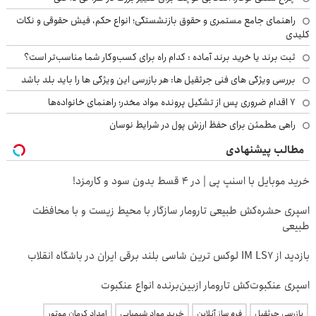
راهنمای جامع مستمری و حقوق بازنشستگی؛ انواع حکم، فیش حقوقی و نکات
کلیدی
ثبت برند یا خرید برند آماده : کدام راه برای کسب‌وکار شما مناسب‌تر است؟
بررسی ویژگی های فنی جرثقیل ها: هر بازرسی این ویژگی ها را باید بلد باشد
۷ اقدام ضروری پس از تشکیل پرونده مواد مخدر؛ راهنمای خانواده‌ها
راهی مطمئن برای حفظ ارزش پول در شرایط نوسان
مطالب پیشنهادی
خرید موبایل با اسنپ پی | در ۴ قسط بدون سود و کارمزد!
اسپری حشره‌کش طبیعی تارومار سازگار با محیط زیست و با محافظت
طبیعی
بازدید از IM LS7 لوکس ترین شاسی بلند برقی ایران در باشگاه انقلاب
اسپری عنکبوت‌‌کش تارومار ازبین‌برنده انواع عنکبوت
بازرسی جرثقیل
فرم ساز آنلاین
خرید مواد شیمیایی
امداد کرمان موتور