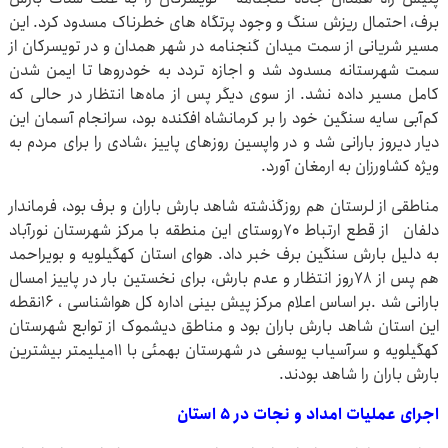
برف، احتمال ریزش سنگ و وجود پرتگاه های خطرناک مسدود کرد. این
مسیر شریانی از سمت میدان گنجنامه در شهر همدان و در تویسرکان از
سمت شهرستانه مسدود شد و اجازه تردد به خودروها تا ایمن شدن
کامل مسیر داده نشد. از سوی دیگر پس از ماه‌ها انتظار در حالی که
کم‌آبی سایه سنگین خود را بر کرمانشاه افکنده بود، سرانجام آسمان این
دیار دیروز بارانی شد و در واپسین روزهای پاییز ،شادی را برای مردم به
ویژه کشاورزان به ارمغان آورد.
مناطقی از لرستان هم روزگذشته شاهد بارش باران و برف بود، فرماندار
دلفان از قطع ارتباط ۷۰روستای این منطقه با مرکز شهرستان نورآباد
به دلیل بارش سنگین برف خبر داد. هوای استان کهگیلویه و بویراحمد
هم پس از ۷۸روز انتظار و عدم بارش، برای نخستین بار در پاییز امسال
بارانی شد .بر اساس اعلام مرکز پیش بینی اداره کل هواشناسی ، ۱۶نقطه
این استان شاهد بارش باران بود و مناطق دیشموک از توابع شهرستان
کهگیلویه و سرآسیاب یوسفی در شهرستان بهمئی با ۱۱میلیمتر بیشترین
بارش باران را شاهد بودند.
اجرای عملیات امداد و نجات در ۵ استان