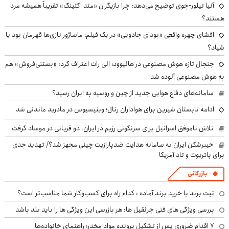
آنیا تیلور-جوی توضیح می‌دهد: چرا بازیگران «متد اکتینگ» تقریباً همیشه مرد
هستند؟
افشای چهره واقعی «بودای جادویی» در یک فیلم؛ ماساژور نازی‌ها قهرمان بود یا
شیاد؟
جنجال تازه هوش مصنوعی در هالیوود؛ الی راث اعتراف کرد: «بستنی‌فروش» هم
به هوش مصنوعی آلوده شد
سامانه‌های دفاع هوایی جدید از چین و روسیه به ایران رسید؟
ادامه تابستان شیرین برای هواداران رئال؛ وینیسیوس در مادرید ماندنی شد
تلاش ناموفق اسرائیل برای سرنگونی رژیم در ایران، دو قربانی در موساد گرفت
خیبرشکن ایران به سامانه هدایت ضدپارازیت چینی مجهز شد؟/ تهدید جدی
برای پاتریوت و تاد آمریکا
بازرگانی
ثبت برند یا خرید برند آماده : کدام راه برای کسب‌وکار شما مناسب‌تر است؟
بررسی ویژگی های فنی جرثقیل ها: هر بازرسی این ویژگی ها را باید بلد باشد
۷ اقدام ضروری پس از تشکیل پرونده مواد مخدر؛ راهنمای خانواده‌ها