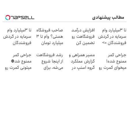
مطالب پیشنهادی
تا 3میلیارد وام
افزایش درآمـد
صاحب فروشگاه
تا 3میلیارد وام
سرمایه در گردش
فروشگاهت رو
هستی؟ وام تا ۳
سرمایه در گردش
فروشندگان =>
تضمین کن
میلیارد تومان
فروشندگان
فروشگاهت رو
بگیر
جراحی کمر
مسیر همراهی و
رشد فروشگاهت
جراحی کمر
ثبت کن
ممنوع شده!
گزارش عملکرد
از اینجا شروع
ممنوع شد⛔
میخوای کمرت رو
گروه اسنپ در
می‌شه، برای
میتونی کمرت رو
در منزل درمان
۱۴۰۴
درآمد بیشتر،
در منزل درمان
کنی؟
آماده‌ای؟
کنی! 👈🏻
((پرسش‌نامه))
پرسش‌نامه