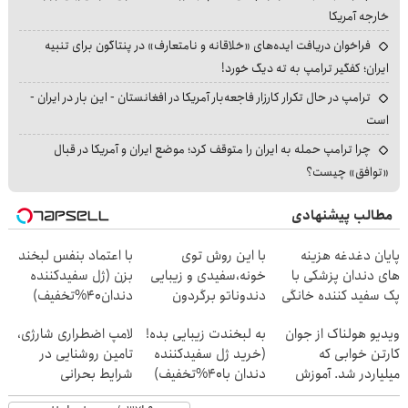
خارجه آمریکا
فراخوان دریافت ایده‌های «خلاقانه و نامتعارف» در پنتاگون برای تنبیه
ایران؛ کفگیر ترامپ به ته دیگ خورد!
ترامپ در حال تکرار کارزار فاجعه‌بار آمریکا در افغانستان - این بار در ایران -
است
چرا ترامپ حمله به ایران را متوقف کرد؛ موضع ایران و آمریکا در قبال
«توافق» چیست؟
مطالب پیشنهادی
پایان دغدغه هزینه
با این روش توی
با اعتماد بنفس لبخند
های دندان پزشکی با
خونه،سفیدی و زیبایی
بزن (ژل سفیدکننده
پک سفید کننده خانگی
دندوناتو برگردون
دندان40%تخفیف)
(40%off)
ویدیو هولناک از جوان
به لبخندت زیبایی بده!
لامپ اضطراری شارژی،
کارتن خوابی که
(خرید ژل سفیدکننده
تامین روشنایی در
میلیاردر شد. آموزش
دندان با40%تخفیف)
شرایط بحرانی
رایگان