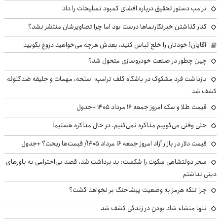
ترامپ دستور تحقیق درباره افشای کمبود تسلیحات را داد
کنار گذاشتن خبرنگارنماها درست بود اما چرا تصاویرشان منتشر نشد؟
آقایان! خودتان را خلع لباس کنید، بعدش هرچه می‌خواهید دروغ بگویید
چین چطور در صنعت خودروسازی متحول شد؟
بازداشت فرد مشکوک در باشگاه گلف ترامپ؛ اسلحه، مهمات و جلیقه ضدگلوله
کشف شد
قیمت طلا و سکه امروز جمعه ۱۶ مرداد ۱۴۰۵ +جدول
حتی وقتی می‌گوییم مذاکره نمی‌کنیم، در حال مذاکره هستیم!
قیمت دلار در بازار آزاد امروز جمعه ۱۶ مرداد ۱۴۰۵/ قیمت‌ها ریخت؟ +جدول
سحر دولتشاهی سکوت را شکست: بد برداشت شد، قصد بی‌احترامی به باورهای
دینی نداشتم
چرا تنگه هرمز به وضعیت پیشاجنگ بر نخواهد گشت؟
تنها منشاء شاد بودن در زندگی کشف شد