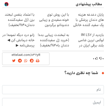
مطالب پیشنهادی
پایان دغدغه هزینه
با این روش توی
با اعتماد بنفس لبخند
های دندان پزشکی با
خونه،سفیدی و زیبایی
بزن (ژل سفیدکننده
پک سفید کننده خانگی
دندوناتو برگردون
دندان40%تخفیف)
(40%off)
بازدید از IM LS7
به لبخندت زیبایی بده!
زانو درد دیگه تمومه! در
لوکس ترین شاسی
(خرید ژل سفیدکننده
خانه درمانش کن ◀
بلند برقی ایران در
دندان با40%تخفیف)
پرسش‌نامه ▶
باشگاه انقلاب
۰
۰
شما چه نظری دارید؟