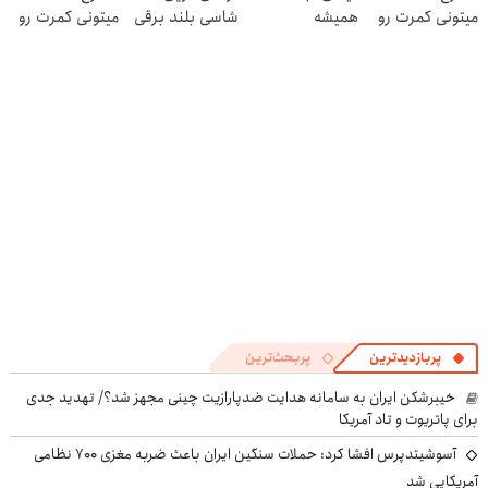
میتونی کمرت رو
همیشه
شاسی بلند برقی
میتونی کمرت رو
در منزل درمان
پرقدرته55%تخفیف
ایران در باشگاه
در منزل درمان
کنی!
انقلاب
کنی! 👈🏻
((پرسش‌نامه))
پرسش‌نامه
پربازدیدترین
پربحث‌ترین
خیبرشکن ایران به سامانه هدایت ضدپارازیت چینی مجهز شد؟/ تهدید جدی
برای پاتریوت و تاد آمریکا
آسوشیتدپرس افشا کرد: حملات سنگین ایران باعث ضربه مغزی ۷۰۰ نظامی
آمریکایی شد