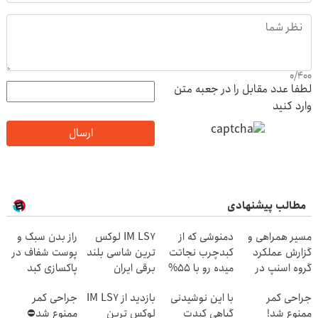
0
/
400
لطفا عدد مقابل را در جعبه متن
وارد کنید
ارسال
مطالب پیشنهادی
مسیر همراهی و
دمنوشی که از
IM LS7 لوکس
راز بدن سبک و
گزارش عملکرد
کبدچرب نجاتت
ترین شاسی بلند
پوست شفاف در
گروه اسنپ در
میده رو با 55%
برقی ایران
پاکسازی کبد
۱۴۰۴
تخفیف بخر!
نهفته است!
جراحی کمر
با این نوشیدنی
بازدید از IM LS7
جراحی کمر
ممنوع شد!
گیاهی کبدت
لوکس ترین
ممنوع شد⛔