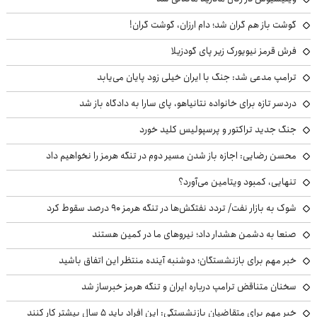
گوشت باز هم گران شد؛ دام ارزان، گوشت گران!
فرش قرمز نیویورک زیر پای گودزیلا
ترامپ مدعی شد: جنگ با ایران خیلی زود پایان می‌یابد
دردسر تازه برای خانواده نتانیاهو، پای سارا به دادگاه باز شد
جنگ جدید تراکتور و پرسپولیس کلید خورد
محسن رضایی: اجازه باز شدن مسیر دوم در تنگه هرمز را نخواهیم داد
تنهایی، کمبود ویتامین می‌آورد؟
شوک به بازار نفت/ تردد نفتکش‌ها در تنگه هرمز ۹۰ درصد سقوط کرد
صنعا به دشمن هشدار داد؛ نیروهای ما در کمین هستند
خبر مهم برای بازنشستگان؛ دوشنبه آینده منتظر این اتفاق باشید
سخنان متناقض ترامپ درباره ایران و تنگه هرمز خبرساز شد
خبر مهم برای متقاضیان بازنشستگی: این افراد باید ۵ سال بیشتر کار کنند