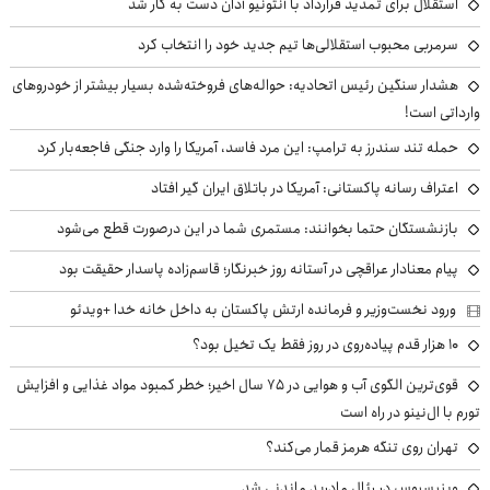
استقلال برای تمدید قرارداد با آنتونیو آدان دست به کار شد
سرمربی محبوب استقلالی‌ها تیم جدید خود را انتخاب کرد
هشدار سنگین رئیس اتحادیه: حواله‌های فروخته‌شده بسیار بیشتر از خودروهای
وارداتی است!
حمله تند سندرز به ترامپ: این مرد فاسد، آمریکا را وارد جنگی فاجعه‌بار کرد
اعتراف رسانه پاکستانی: آمریکا در باتلاق ایران گیر افتاد
بازنشستگان حتما بخوانند: مستمری شما در این درصورت قطع می‌شود
پیام معنادار عراقچی در آستانه روز خبرنگار؛ قاسم‌زاده پاسدار حقیقت بود
ورود نخست‌وزیر و فرمانده ارتش پاکستان به داخل خانه خدا +ویدئو
۱۰ هزار قدم پیاده‌روی در روز فقط یک تخیل بود؟
قوی‌ترین الگوی آب و هوایی در ۷۵ سال اخیر؛ خطر کمبود مواد غذایی و افزایش
تورم با ال‌نینو در راه است
تهران روی تنگه هرمز قمار می‌کند؟
وینیسیوس در رئال مادرید ماندنی شد