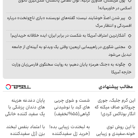
پول عربستان، فناوری ترکیه، توان نظامی پاکستان؛ شکل‌گیری ناتوی
اسلامی در خاورمیانه!
پیر شدن اصلاً خوشایند نیست؛ گفته‌های نویسنده «بازی تاج‌وتخت» درباره
افسردگی و انتظار مرگ
آشکارترین اعتراف آمریکا به شکست در برابر ایران؛ ایده خلاقانه خریداریم!
مجتبی شکوری در راهپیمایی اربعین؛ وقتی یک ویدئو به آیینه‌ای از جامعه
تبدیل می‌شود
چگونه به «جنگ هرمز» پایان دهیم؛ به روایت سخنگوی فارسی‌زبان وزارت
خارجه آمریکا
مطالب پیشنهادی
این کرم جلبک، جوری
شست و شوی چربی
پایان دغدغه هزینه
چروکاتو صاف میکنه که
های کبد با نوشیدنی
های دندان پزشکی با
انگار بوتاکس کردی!
گیاهی(55%تخفیف)
پک سفید کننده خانگی
(تخفیف ویژه)
با این روش توی
به لبخندت زیبایی بده!
با اعتماد بنفس لبخند
خونه،سفیدی و زیبایی
(خرید ژل سفیدکننده
بزن (ژل سفیدکننده