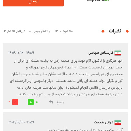
ارسال
نظرات
منتشرشده: 12
در انتظار بررسی: 0
غیرقابل انتشار: 2
کارشناس سیاسی
۱۴:۵۹ - ۱۴۰۴/۱۰/۱۲
آنها هرکاری را تاکنون لازم بوده برای صدمه زدن به برنامه هسته ای ایران از
جمله بمباران تاسیسات هسته ای اعمال تحریمهای ناجوانمردانه و
محددیتهای دیپلماسی راانجام دادند حالا دستشان خالی شده و چشمانشان
کور و نگران مواد هسته ای باقی مانده هستند. دیگرجاسوسی ازمراکزهسته ای
درلباس بازرسان آژانس انجام نمیشود؟ ایران سالهاست هزینه های ادامه
دادن برنامه هسته ای خودش را پرداخت کرده از بمب اتم رونمایی کنید.
پاسخ
0
5
ایرانی بدبخت
۱۴:۵۹ - ۱۴۰۴/۱۰/۱۲
آنقدربفکرجیب خودتان بودید مردم وفراموش کردید