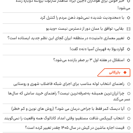
خبر خوش برای هواداران «جین ایر»: شاهکار شارلوت برونته دوباره زنده
می‌شود!
با «محدودیت شدید» نمی‌شود ذهن مردم را کنترل کرد
بقایی: توافق با عمان دور از دسترس نیست +ویدیو
تغییر معماری «امنیت» در منطقه؛ ایران کجای این نظم جدید ایستاده است؟
گواردیولا به قهرمان آسیا «نه» گفت!
استقلال در هفته اول ۳ بر صفر بازنده می‌شود؟
بازرگانی
راهنمای انتخاب لوله مناسب برای اجرای شبکه فاضلاب شهری و روستایی
چرا ارزان‌ترین همیشه به‌صرفه‌ترین نیست؟ راهنمای خرید ساعتی که سال‌ها
عمر می‌کند
آیا دیسک کمر فقط با جراحی درمان می شود؟ (روش های نوین و کم خطر)
انتخاب گیربکس شافت مستقیم؛ وقتی اعداد کاتالوگ همه واقعیت را نمی‌گویند
قیمت اجاره ماشین در کیش در سال ۱۴۰۵ چقدر تغییر کرده است؟