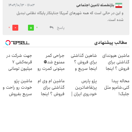
بازنشسته تامین اجتماعی
۱۶:۰۳ - ۱۴۰۴/۱۰/۱۳
و این در حالی است که همه شهرهای آمریکا جنایتکار پایگاه نظامی تبدیل
شده است.
پاسخ
0
0
مطالب پیشنهادی
ماشین هیوندای
شاهین گذاشتی
جراحی کمر
جهت شرکت در
گذاشتی برای
برای فروش ؟
ممنوع شد⛔
قرعه‌کشی ۷
فروش ؟ اینجا
اینجا سریع و
میتونی کمرت رو
میلیون تومانی
سریع و راحت
راحت بفروش
در منزل درمان
وارد شوید
محاله پیدا
پژو پارس
ماشین ام وی ام
ماشین پژو
بفروش
کنی! 👈🏻
کنی،شامپو مثل
پرتقاضاترین
گذاشتی برای
خودت رو راحت و
پرسش‌نامه
جلبک!
خودروی ایران |
فروش ؟ اینجا
سریع بفروش
ضدریزش+رویش
برای فروشش
سریع و راحت
مجدد40%تخفیف
فرصت رو از
بفروش
دست نده!