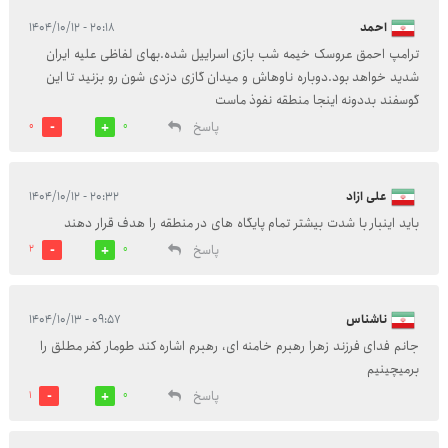
احمد
۲۰:۱۸ - ۱۴۰۴/۱۰/۱۲
ترامپ احمق عروسک خیمه شب بازی اسراییل شده.بهای لفاظی علیه ایران
شدید خواهد بود.دوباره ناوهاش و میدان گازی دزدی شون رو بزنید تا این
گوسفند بددونه اینجا منطقه نفوذ ماست
پاسخ
0
0
علی ازاد
۲۰:۳۲ - ۱۴۰۴/۱۰/۱۲
باید اینبار با شدت بیشتر تمام پایگاه های در منطقه را هدف قرار دهند
پاسخ
2
0
ناشناس
۰۹:۵۷ - ۱۴۰۴/۱۰/۱۳
جانم فدای فرزند زهرا رهبرم خامنه ای، رهبرم اشاره کند طومار کفر مطلق را
برمیچینیم
پاسخ
1
0