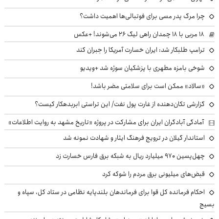
چرا مرگ پدر مسی برای فوتبالی‌ها اهمیت داشت؟
۱۸ مربی با ۱۸ چمدان راهی لیگ ۲۶ می‌شوند! +عکس
ترامپ طلبکار شد: ایران خسارت آمریکا را جبران کند
شوخی بامزه مطهری با پزشکیان سوژه شد +ویدیو
«سالاد» ممکن است برای سلامتی مضر باشد!
گزارشی تکان‌دهنده از غارت پول نفت/ این تراستی ابربدهکار کیست؟
آمادگی آبادگران ایران برای مشارکت در پروژه «تاریخ مشهد به روایت اطلاعات»
استاندار گیلان در ترویج فرهنگ ایثار و شهادت نمونه شد
چهل‌پسین ۹۷۰ میلیارد ریال به شبکه برق فارس خسارت زد
قبض‌های میلیونی برق مردم را شوکه کرد
احکام فرمانده کل قوا برای فرماندهان بلندپایه نظامی در ستاد کل، سپاه و
بسیج