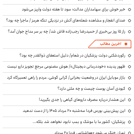
خبر خوش برای سهامداران عدالت؛ سود تا هفته دولت واریز می‌شود
صدای انفجار و مشاهده شعله‌های آتش در نزدیکی تنگه هرمز / ماجرا چه بود؟
راز ۱۵ روز بی‌خبری از حمیدرضا رجب‌زاده فاش شد/ چه بر سر مداح جوان آمد؟
آخرین مطالب
رکوردشکنی دولت پزشکیان در شعام/ دلیل استعفای ذوالقدر چه بود؟
ظهور پدیده «خوددرمانی دیجیتال»/ هوش مصنوعی مرجع تجویز دارو نیست
بازار موبایل ایران در وضعیت بحرانی/ گرانی گوشی، مردم را راهی تعمیرگاه کرد
کبودی آسان پوست چیست و چه علتی دارد؟
این هشدار درباره مصرف داروهای گیاهی را جدی بگیرید!
این پیش‌بینی بورس فردا سه‌شنبه ۲۰ مرداد ۱۴۰۵ را از دست ندهید
پزشکیان: کشور ما با موشک و بمب نابود نخواهد شد بلکه...
تهران خنک می‌شود +هواشناسی فردا ۲۰ مرداد