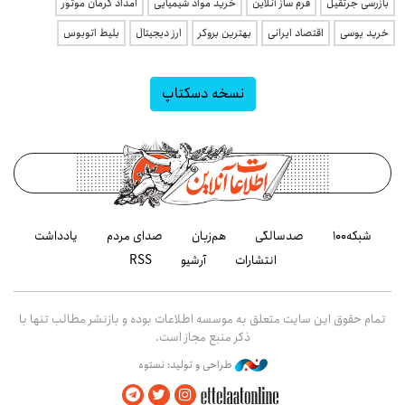
بازرسی جرثقیل
فرم ساز آنلاین
خرید مواد شیمیایی
امداد کرمان موتور
خرید یوسی
اقتصاد ایرانی
بهترین بروکر
ارز دیجیتال
بلیط اتوبوس
نسخه دسکتاپ
شبکه۱۰۰
صدسالگی
هم‌زبان
صدای مردم
یادداشت
انتشارات
آرشیو
RSS
تمام حقوق این سایت متعلق به موسسه اطلاعات بوده و بازنشر مطالب تنها با
ذکر منبع مجاز است.
طراحی و تولید: نستوه