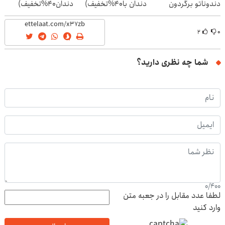
دندوناتو برگردون
دندان با40%تخفیف)
دندان40%تخفیف)
(40%off)
۲
۰
شما چه نظری دارید؟
0
/
400
لطفا عدد مقابل را در جعبه متن
وارد کنید