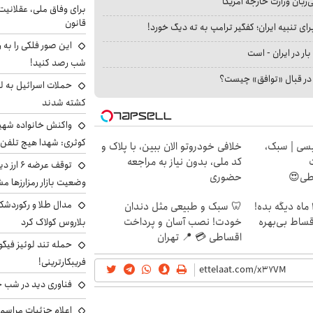
بان وزارت خارجه آمریکا
برای وفاق ملی، عقلانیت
قانون
ای تنبیه ایران؛ کفگیر ترامپ به ته دیگ خورد!
این صور فلکی را به ر
بار در ایران - است
شب رصد کنید!
ا در قبال «توافق» چیست؟
حملات اسرائیل به ل
کشته شدند
واکنش خانواده شهید 
کوثری: شهدا هیچ تلفن 
سی | سبک،
خلافی خودروتو الان ببین، با پلاک و
کد ملی، بدون نیاز به مراجعه
توقف عرض
اطی😍
حضوری
وضعیت بازار رمزارزها
مدال طلا و رکوردشکنی
الان طلا بخر پولشو 4 ماه دیگه بده!
🦷 سبک و طبیعی مثل دندان
اقساط بی‌بهره
خودت! نصب آسان و پرداخت
بلاروس کولاک کرد
اقساطی 💳 📍 تهران
حمله تند لوئیز فیگو 
فریبکارترینی!
فناوری دید در شب 
اعلام جزئیات مراسم 