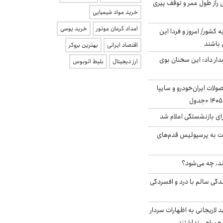
بلژیکی راز طول عمر و توقف پیری
خرید مواد شیمیایی
امداد کرمان موتور
خرید یوسی
ه کشور/ امروز و فردا این
 باشند
اقتصاد ایرانی
بهترین بروکر
ار داد: این سخنان بوی
ارز دیجیتال
بلیط اتوبوس
لات ایران‌خودرو و سایپا
ی بازنشستگی اعلام شد
ت به پرسپولیس قدم‌های
ند، چه می‌شود؟
دگی سالم با درد و افسردگی
لاریجانی به اظهارات سردار
همراهی نداشتند