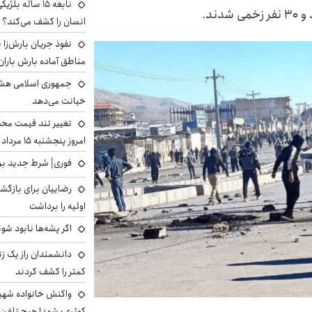
نابغه ۱۵ ساله 
انسان را کشف می‌کند؟
نفوذ جریان بارش‌زا ب
مناطق آماده بارش باران
جمهوری اسلامی هشد
خیانت می‌دهد
تغییر تند قیمت محصو
امروز پنجشنبه ۱۵ مرداد ۱۴۰۵ +جدول
فوری| شرط جدید برا
رضاییان برای بازگش
اولیه را برداشت
اگر پشه‌ها نابود شو
دانشمندان راز یک زن
کمتر را کشف کردند
واکنش خانواده شهید 
کوثری: شهدا هیچ تلفن 