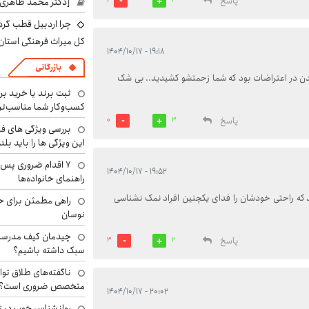
پاسخ
[دکتر محمد طاهری]
1
3
چرا اردبیل قطب گر
کل میراث فرهنگی استان
۱۹:۱۸ - ۱۴۰۴/۱۰/۱۷
بازرگانی
دن در اعتراضات بود که شما زحمتشو کشیدید.. بی شک
ثبت برند یا خرید برن
کسب‌وکار شما مناسب‌ت
پاسخ
0
3
بررسی ویژگی های فن
این ویژگی ها را باید بلد
۷ اقدام ضروری پس 
۱۹:۵۲ - ۱۴۰۴/۱۰/۱۷
راهنمای خانواده‌ها
ه راحتی خودشان را فدای یکچنین افراد نمک نشناسی
راهی مطمئن برای ح
نوسان
چیدمان کیف مدرسه؛
پاسخ
3
2
سبک داشته باشیم؟
ناگفته‌های طلاق توا
متخصص ضروری است؟
۲۰:۰۲ - ۱۴۰۴/۱۰/۱۷
روانشناس خوب در ت