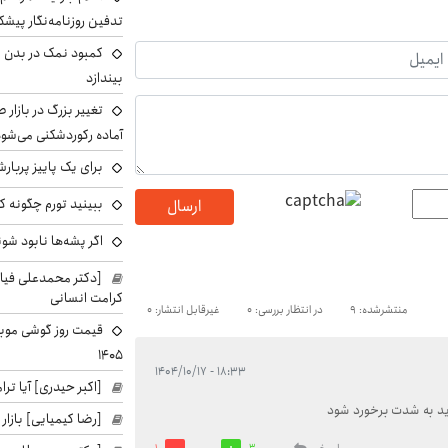
تدفین روزنامه‌نگار پیشک
کمبود نمک در بدن می
بیندازد
تغییر بزرگ در بازار 
آماده رکوردشکنی می‌شو
برای یک پاییز پربار
ببینید تورم چگونه کم
ارسال
اگر پشه‌ها نابود شو
[دکتر محمدعلی فی
کرامت انسانی
منتشرشده: 9
در انتظار بررسی: 0
غیرقابل انتشار: 0
۱۴۰۵
۱۸:۳۳ - ۱۴۰۴/۱۰/۱۷
[اکبر حیدری] آیا ت
اید به شدت برخورد شود
[رضا کیمیایی] بازار