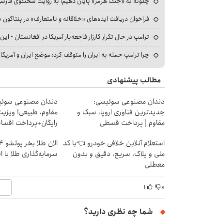
چگونه به «جنگ هرمز» پایان دهیم؛ به روایت سخنگوی فارسی‌ز
فراخوان دریافت ایده‌های «خلاقانه و نامتعارف» در پنتاگون بر
ترامپ در حال تکرار کارزار فاجعه‌بار آمریکا در افغانستان - این 
چرا ترامپ حمله به ایران را متوقف کرد؛ موضع ایران و آمریک
مطالب پیشنهادی
دندان مصنوعی سوئیسی:
دندان مصنوعی سوئی
جدیدترین فناوری اروپا، سبک و
مقاوم، طبیعی! ویزیت
مقاوم | پرداخت قسطی
رایگان+پرداخت اقس
استعلام آنلاین خلافی خودرو 👈با کد
ملی و پلاک، سریع، دقیق و بدون
سرمایه‌گذاری طلا با 
معطلی
۱
۰
شما چه نظری دارید؟