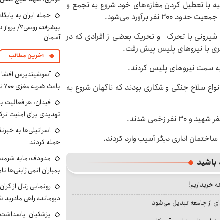
ح امروز جمعی از کسبه با تعطیل کردن مغازه‌های خود شروع به تجمع و
حمله ایران به پایگاه
نفر برآورد می‌شود.
پیشرفته روسی؟/ پرواز ن
شیرونی با تحرک و تحریک بعضی از افرادی که در
آسمان
ری با نیروهای پلیس پیش رفت.
آخرین مطالب
 به سمت نیروهای پلیس کردند.
آسوشیتدپرس افشا ک
باعث ضربه مغزی ۷۰۰ نظامی آمریکایی شد
نواع سلاح جنگی و شکاری بودند که ناگهان شروع به
فیدان: هر فعالیت بی
تهدیدی برای امنیت ترک
اسرائیلی‌ها به خبرنگ
 ساختمان اداری دیگر آسیب وارد کردند.
حمله کردند
مدودف: مایه شرمسا
 باشید
بمباران اتمی ژاپنی‌ها نام
نه خریداریم!
رونمایی رئال از گرا
دیومانده راهی مادرید ش
ای از جامعه تبدیل می‌شود
پزشکیان: پاسداشت 