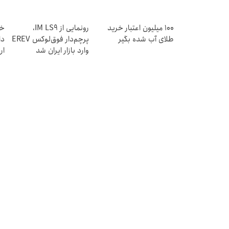
100 میلیون اعتبار خرید
رونمایی از IM LS9،
خر
طلای آب شده بگیر
پرچم‌دار فوق‌لوکس EREV
دا
وارد بازار ایران شد
ار
یخ