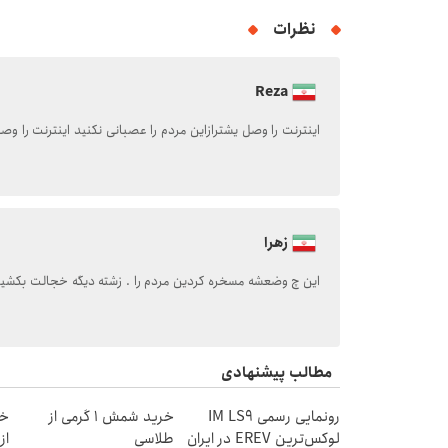
نظرات
Reza
اینترنت را وصل یشترازاین مردم را عصبانی نکنید اینترنت را وص
زهرا
این چ وضعشه مسخره کردین مردم را . زشته دیگه خجالت بکشید 
مطالب پیشنهادی
رونمایی رسمی IM LS9
خرید شمش 1 گرمی از
خر
لوکس‌ترین EREV در ایران
طلاسی
از ۰.۵ گرم تا ۰