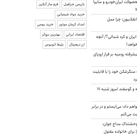
ولات ایران‌خودرو و سایپا
بازرسی جرثقیل
فرم ساز آنلاین
خرید مواد شیمیایی
انقلابیون؛ چرا عمل
امداد کرمان موتور
خرید یوسی
اقتصاد ایرانی
بهترین بروکر
یران و کره شمالی؟/ آنچه
خواهد!
ارز دیجیتال
بلیط اتوبوس
گنده پیشرفته روسیه بر فراز اروپای
نگرشکن خود را با قابلیت
رد
قیمت گوشت گوساله و گوسفند امروز شنبه ۱۷
هم داد؛ می‌ایستم و در برابر
بت می‌کنم
وحشتناک مداح جوان؛
 برای خانواده مقتول