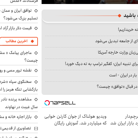
فرستادند +عکس
Play
توافق ایران و عمان ب
 باشید
تسلیم بزرگ می‌شود؟
قیمت دلار بازار آزاد امروز شنب
نه خریداریم!
ای از جامعه تبدیل می‌شود
آخرین مطالب
بان وزارت خارجه آمریکا
ماجرای پیامک « م
چیست؟
ای تنبیه ایران؛ کفگیر ترامپ به ته دیگ خورد!
نقشه ترور مسی و رون
بار در ایران - است
سخنگوی سپاه «شرط 
ا در قبال «توافق» چیست؟
بازگشایی تنگه هرمز را اع
سال غیبت در نهاوند
 از IM LS9، پرچم‌دار
ویدیو هولناک از جوان کارتن خوابی
بازار اجاره خانه و 
که میلیاردر شد. آموزش رایگان
تصاویری از قدیمی‌ت