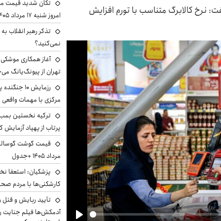
تکان شدید قیمت محص
فت: نرخ کالابرگ متناسب با تورم افزایش
امروز شنبه ۱۷ مرداد ۱۴۰۵
تذکر رهبر انقلاب به 
نمی‌کنید؟
آغاز همکاری موشکی ا
تهران از پیونگ‌یانگ می‌
رزمایش ۱۰ جن
مرکزی با مهمات واقعی
ترکیه نخستین بمب س
پرتاب از پهپاد آزمایش ک
مرداد ۱۴۰۵ +جدول
پزشکیان: استعفا نخوا
کارشکنی‌ها با مردم صح
تأیید ربایش و قتل 
آدمکش‌ها فیلم جنایت را