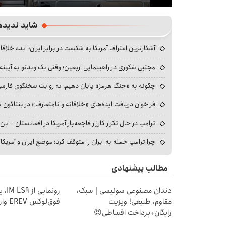
Mute
Settings
PIP
Enter
Download
fullscreen
شاید ندیده
آشکارترین اعتراف آمریکا به شکست در برابر ایران؛ ایده خلاقا
مجتبی شکوری در راهپیمایی اربعین؛ وقتی یک ویدئو به آیینه‌
چگونه به «جنگ هرمز» پایان دهیم؛ به روایت سخنگوی فارسی‌ز
فراخوان دریافت ایده‌های «خلاقانه و نامتعارف» در پنتاگون بر
ترامپ در حال تکرار کارزار فاجعه‌بار آمریکا در افغانستان - این 
چرا ترامپ حمله به ایران را متوقف کرد؛ موضع ایران و آمریک
مطالب پیشنهادی
دندان مصنوعی سوئیسی | سبک،
رونمایی
مقاوم، طبیعی! ویزیت
فوق‌لوکس EREV وارد بازار ایران شد
رایگان+پرداخت اقساطی😍