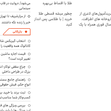
طلا با اقساط بی‌بهره
می‌شود/ «روایت در قاب
سینمایی
یدآمپول‌های لاغری از
چطور میشه قسطی طلا
از مزارشریف تا تهران
روخانه های اطرافت،
خرید | با طلاسی پس انداز
خبر را زنده نگه داشتند
سال فوری همراه با پک
کنید
!
بازرگانی
انتخاب گیربکس شاف
کاتالوگ همه واقعیت را 
تغییر کرده است؟
چراغ سقفی توکار؛ ان
بزرگ در طراحی داخلی
راهنمای جامع مستم
انواع حکم، فیش حقوقی 
ثبت برند یا خرید برن
کسب‌وکار شما مناسب‌ت
بررسی ویژگی های فن
این ویژگی ها را باید بلد