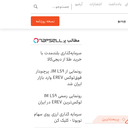
ی
یادداشت
انتشارات
آرشیو
ویدیو
نسخه روزنامه
مطالب پیشنهادی
سرمایه‌گذاری بلندمدت با
خرید طلا از دیجی‌کالا
رونمایی از IM LS9، پرچم‌دار
فوق‌لوکس EREV وارد بازار
ایران شد
رونمایی رسمی IM LS9
لوکس‌ترین EREV در ایران
سرمایه گذاری ارزی روی سهام
پربحث‌ترین
تویوتا - کلیک کن