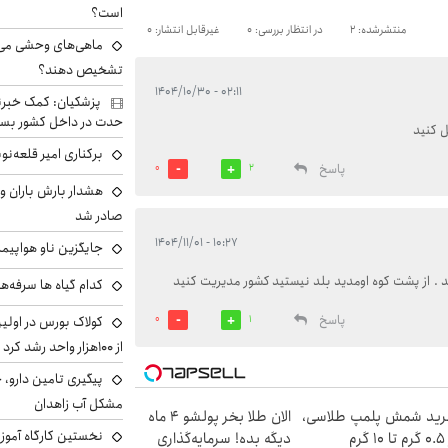
است؟
منتشرشده: 2
در انتظار بررسی: 0
غیرقابل انتشار: 0
ماهی‌های وحشی می‌تو
تشخیص دهند؟
۰۲:۱۱ - ۱۴۰۴/۱۰/۳۰
پزشکیان: کمک خبرنگ
حدت در داخل کشور بسی
ل کنید
برکناری امیر قلعه‌ن
پاسخ
0
2
هشدار بارش باران و
صادر شد
۱۰:۲۷ - ۱۴۰۴/۱۱/۰۱
جایگزین ناو هواپیما
. از پشت کوه اومدید بلد نیستید کشور مدیریت کنید
کدام گیاه ها سرفه‌ه
پاسخ
کولاک بورس در اول
0
1
از ۱۰۰هزار واحد رشد کرد
پیگیری تامین دارو، 
مشکل آب زاهدان
ید شمش پلمپ طلاسی،
الان طلا بخر پولشو 4 ماه
نخستین کارگاه آموزش
۱ گرم
دیگه بده! سرمایه‌گذاری