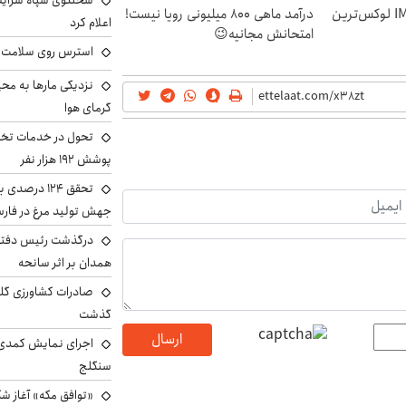
سخنگوی سپاه شرایط 
رونمایی رسمی IM LS9 لوکس‌ترین
درآمد ماهی 800 میلیونی رویا نیست!
اعلام کرد
امتحانش مجانیه😉
استرس روی سلامت ب
نزدیکی مارها به مح
گرمای هوا
تحول در خدمات تخص
پوشش ۱۹۲ هزار نفر
تحقق ۱۲۴ درص
جهش تولید مرغ در فار
درگذشت رئیس دفتر ن
همدان بر اثر سانحه
گذشت
ارسال
اجرای نمایش کمدی 
سنگلج
«توافق مکه» آغاز ش