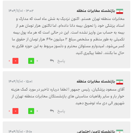
بازنشسته مخابرات منطقه
۱۳:۰۲ - ۱۴۰۴/۱۱/۰۱
مخابرات منطقه تهران هستم. اکنون نزدیک به شش ماه است که مدارک و
تهران
اسناد پزشکی خود را تحویل بیمه دانا داده‌ام، اما تاکنون هزار تومان هم از
بیمه به حساب من واریز نشده است. این در حالی است که هر ماه پول بیمه
تکمیلی به طور منظم و مشخص مبلغ 2 میلیون 490 هزار تومان از حقوق ما
کسر می‌شود. امیدوارم مسئولان محترم و دلسوز مربوط به این حوزه فکری به
حال ما بکنند. لطفا پیگیری کنید
پاسخ
0
0
بازنشسته مخابرات منطقه
۱۵:۰۱ - ۱۴۰۴/۱۱/۰۱
آقای مسعود پزشکیان، رئیس جمهور ! لطفا درباره تاخیر در مورد کمک هزینه
تهران
خوار بار و سایر رفاهیات مناسبتی های بازنشستگان مخابرات منطقه تهران از
شهریور الی دی ماه توضیح دهید
پاسخ
0
0
بازنشسته تامین اجتماعی
۱۶:۱۰ - ۱۴۰۴/۱۱/۰۱