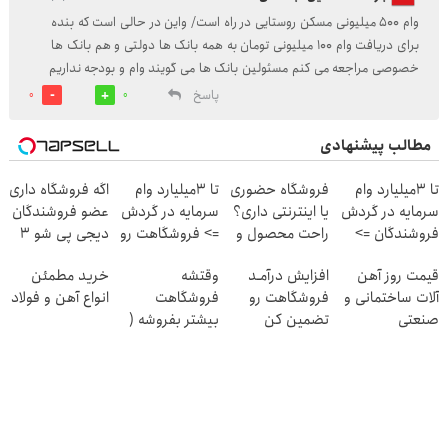
وام ۵۰۰ میلیونی مسکن روستایی در راه است/ واین در حالی است که بنده
برای دریافت وام ۱۰۰ میلیونی تومان به همه بانک ها دولتی و هم بانک ها
خصوصی مراجعه می کنم مسئولین بانک ها می گویند وام و بودجه نداریم
پاسخ
0
0
مطالب پیشنهادی
تا 3میلیارد وام
فروشگاه حضوری
تا 3میلیارد وام
اگه فروشگاه داری
سرمایه در گردش
یا اینترنتی داری؟
سرمایه در گردش
عضو فروشندگان
فروشندگان =>
راحت محصول و
=> فروشگاهت رو
دیجی پی شو 3
فروشگاهت رو
خدماتت رو
ثبت کن
میلیارد وام بگیر
قیمت روز آهن
افزایش درآمـد
وقتشه
خرید مطمئن
ثبت کن
بفروش
آلات ساختمانی و
فروشگاهت رو
فروشگاهت
انواع آهن و فولاد
صنعتی
تضمین کن
بیشتر بفروشه (
همین الان ثبت
نام کن )