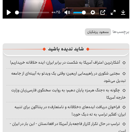
00:25
Play
Mute
Settings
PIP
Enter
Dow
fullscre
برچسب‌ها
مسعود پزشکیان
شاید ندیده باشید
آشکارترین اعتراف آمریکا به شکست در برابر ایران؛ ایده خلاقانه خریداریم!
مجتبی شکوری در راهپیمایی اربعین؛ وقتی یک ویدئو به آیینه‌ای از جامعه
تبدیل می‌شود
چگونه به «جنگ هرمز» پایان دهیم؛ به روایت سخنگوی فارسی‌زبان وزارت
خارجه آمریکا
فراخوان دریافت ایده‌های «خلاقانه و نامتعارف» در پنتاگون برای تنبیه
ایران؛ کفگیر ترامپ به ته دیگ خورد!
ترامپ در حال تکرار کارزار فاجعه‌بار آمریکا در افغانستان - این بار در ایران -
است