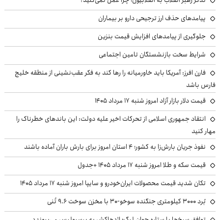
تذکر رهبر انقلاب به انقلابیون؛ چرا عمل نمی‌کنید؟
پیامدهای حذف ارز ترجیحی دارو بر بیماران
جلوگیری از پیامدهای افزایش قیمت بنزین
شرایط سخت بازنشستگان تامین اجتماعی
فارن افرز: آمریکا باید خاورمیانه را رها کند به فکر عقب‌نشینی از منطقه خلیج
فارس باشد
قیمت دلار بازار آزاد امروز شنبه ۱۷ مرداد ۱۴۰۵
انتقاد جمهوری اسلامی از تحرکات اخیر علیه دولت: این باندهای خطرناک را
مهار کنید
نفوذ جریان بارش‌زا به کشور؛ ۴ استان امروز برای بارش باران آماده باشند
قیمت سکه و طلا امروز شنبه ۱۷ مرداد ۱۴۰۵ +جدول
تکان شدید قیمت محصولات ایران‌خودرو و سایپا امروز شنبه ۱۷ مرداد ۱۴۰۵
بُرد ۳۰۰۰ کیلومتری جنگنده سوخو-۳۰ با مخزن سوخت ۹.۶ تُنی
توافق سرخ‌ها با ستاره جوان لیگ؛ اژدهاکش به پرسپولیس می‌پیوندد