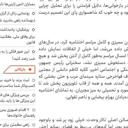
بمباران اتمی ژاپنی‌ها نام
بازخوانی‌ها، دلایل فرامتنی را برای تحلیل چرایی
ود و چه خوب که شاهسواری پای این تصمیم درست
رونمایی رئال از گرا
دیومانده راهی مادرید ش
پزشکیان: پاسداشت 
برای وفاق ملی، عقلانیت
 ممیزی و کامل مراسم اختتامیه کرد، در سال‌های
قانون
ش داده می‌شد، اما خیلی از اتفاقات نمایش داده
این صور فلکی را به ر
ا امسال مراسم به‌طور کامل از آنتن پخش شد و هیچ
شب رصد کنید!
، دستخوش ممیزی نشد، سخنرانی رئیس جمهور،
گی و اجتماعی اخیر، گلایه کاظم دانشی از مجتبی
بازرگانی
لاف فواخرجی ستاره سینمای عرب و حتی بخشی که
ثبت برند یا خرید برن
ن آمدند همه و همه از قاب تلویزیون پخش شد تا
کسب‌وکار شما مناسب‌ت
ورد و تحمیلی به میز مجریان، به تماشای اختتامیه
بررسی ویژگی های فن
ادان بهرام بیضایی و ناصر تقوایی.
این ویژگی ها را باید بلد
۷ اقدام ضروری پس 
راهنمای خانواده‌ها
 سالن اصلی تالار وحدت خیلی زود پر شد و باوجود
راهی مطمئن برای ح
ده بود، اما آدم‌های بی‌ربط به فضای رسانه (حتی