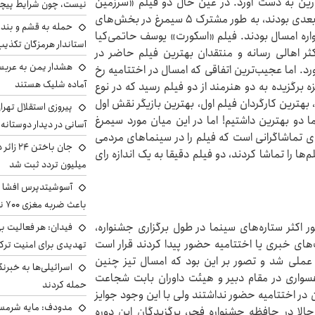
 را به رقبا باخت و فقط ۲ سیمرغ بلورین به دست آورد. در عین حال دو فیلم «سرزمین
نیست، چون شرایط پیچ
فرشته‌ها» و «زنده‌شور» که ۱۲ و و ۱۱ نامزدی در رتبه‌های بعدی بودند، به طور مشترک ۵ سیمرغ در بخش‌های
حمله به قشم و بند
اره امسال بودند. فیلم «اسکورت» یوسف حاتمی‌کیا
استاندار هرمزگان تکذی
کثر اهالی رسانه و منتقدان بهترین فیلم حاضر در
هشدار یمن به عربس
د. اما عجیب‌ترین اتفاقی که امسال در اختتامیه رخ
آماده شلیک هستند
برگزیده به دو هنرمند از دو فیلم رسید که در نوع
هترین کارگردان فیلم اول، بهترین بازیگر نقش اول
پیروزی استقلال تهر
ما دو بهترین داشتیم! اما در این میان مورد سیمرغ
آسانی در دیدار دوستانه
ی تماشاگرانی است که فیلم را در سینماهای مردمی
‌ها را تماشا کردند، دو فیلم دقیقا به یک اندازه رای
میلیون تردد ثبت شد
آسوشیتدپرس افشا ک
باعث ضربه مغزی ۷۰۰ نظامی آمریکایی شد
اکثر ستاره‌های سینما در طول برگزاری جشنواره،
فیدان: هر فعالیت بی
های خبری یا اختتامیه حضور پیدا کردند قرار است
تهدیدی برای امنیت ترک
وایز اصلی را دشت کنند، فرمولی که تقریبا سال ۱۴۰۱ عملی شد و تصور بر این بود که امسال تیز چنین
اسرائیلی‌ها به خبرنگ
هسواری در مقام دبیر و هیئت داوران بابت شجاعت
حمله کردند
سال تقریبا ۶۰ درصد برگزیدگان در اختتامیه حضور نداشتند ولی با این وجود جوایز
مدودف: مایه شرمسا
حالا در حافظه جشنواره فجر، برگزیدگان این دوره