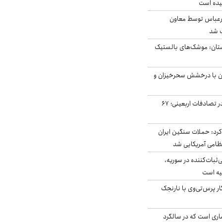
یده است
رعباس توسط معاون
ب شد
تان: موشک‌های بالستیک
ان با درخشش سحرخیزان و
جان باختن ۲۴ زائر در تصادفات اربعینی؛ ۶۷
رد: حملات سنگین ایران
‌ثبات‌کننده در سوریه،
یه است
ار پرس‌تی‌وی با نارنجک
ری است که در سالگرد