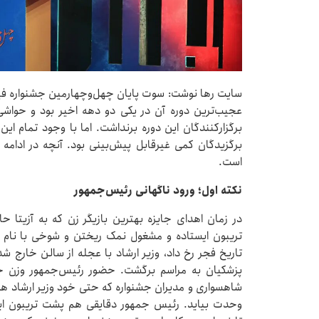
سایت رها نوشت: سوت پایان چهل‌وچهارمین جشنواره فیل
عجیب‌ترین دوره آن در یکی دو دهه اخیر بود و حواشی
برگزارکنندگان این دوره برنداشت. اما با وجود تمام این 
برگزیدگان کمی غیرقابل پیش‌بینی بود. آنچه در ادامه 
است.
نکته اول؛ ورود ناگهانی رئیس‌جمهور
در زمان اهدای جایزه بهترین بازیگر زن که به آزیتا 
تریبون ایستاده و مشغول نمک ریختن و شوخی با نام دب
تاریخ فجر رخ داد، وزیر ارشاد با عجله از سالن خارج 
پزشکیان به مراسم برگشت. حضور رئیس‌جمهور وزن جا
شاهسواری و مدیران جشنواره که حتی خود وزیر ارشاد هم ت
وحدت بیاید. رئیس جمهور دقایقی هم پشت تریبون ای