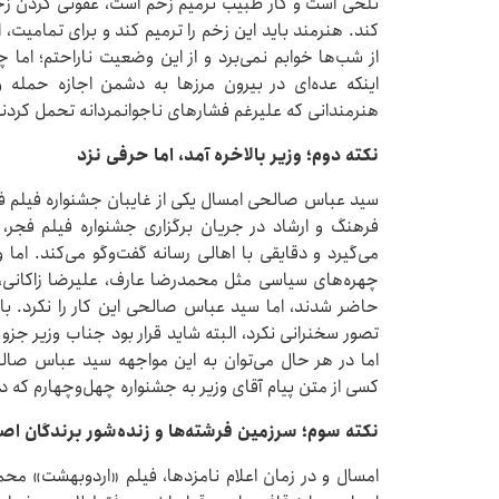
تلخی است و کار طبیب ترمیم زخم است، عفونی کردن زخ
کند. هنرمند باید این زخم را ترمیم کند و برای تمامیت
از شب‌ها خوابم نمی‌برد و از این وضعیت ناراحتم؛ اما چ
اینکه عده‌ای در بیرون مرزها به دشمن اجازه حمله و
هنرمندانی که علیرغم فشارهای ناجوانمردانه تحمل کردند
نکته دوم؛ وزیر بالاخره آمد، اما حرفی نزد
سید عباس صالحی امسال یکی از غایبان جشنواره فیلم فجر
فرهنگ و ارشاد در جریان برگزاری جشنواره فیلم فجر، ب
می‌گیرد و دقایقی با اهالی رسانه گفت‌وگو می‌کند. اما و
چهره‌های سیاسی مثل محمدرضا عارف، علیرضا زاکانی،
حاضر شدند، اما سید عباس صالحی این کار را نکرد. با
تصور سخنرانی نکرد، البته شاید قرار بود جناب وزیر جزو
اما در هر حال می‌توان به این مواجهه سید عباس صالحی
کسی از متن پیام آقای وزیر به جشنواره چهل‌وچهارم که در ی
نکته سوم؛ سرزمین فرشته‌ها و زنده‌شور برندگان اص