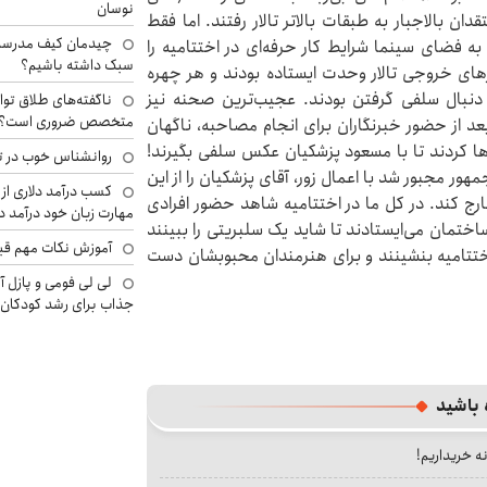
نوسان
ان بالاجبار به طبقات بالاتر تالار رفتند. اما فقط
چیدمان کیف مدرسه؛
به فضای سینما شرایط کار حرفه‌ای در اختتامیه را
سبک داشته باشیم؟
 درهای خروجی تالار وحدت ایستاده بودند و هر چهره
ه دنبال سلفی گرفتن بودند. عجیب‌ترین صحنه نیز
ناگفته‌های طلاق توا
متخصص ضروری است؟
د از حضور خبرنگاران برای انجام مصاحبه، ناگهان
‌ها کردند تا با مسعود پزشکیان عکس سلفی بگیرند!
روانشناس خوب در ت
 مجبور شد با اعمال زور، آقای پزشکیان را از این
کسب درآمد دلاری از 
رج کند. در کل ما در اختتامیه شاهد حضور افرادی
مهارت زبان خود درآمد د
ختمان می‌ایستادند تا شاید یک سلبریتی را ببینند
آموزش نکات مهم قبل 
 اختتامیه بنشینند و برای هنرمندان محبوبشان دست
لی لی فومی و پازل آ
جذاب برای رشد کودکان
 باشید
نه خریداریم!