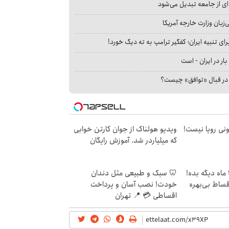
ای از جامعه تبدیل می‌شود
بان وزارت خارجه آمریکا
ای تنبیه ایران؛ کفگیر ترامپ به ته دیگ خورد!
بار در ایران - است
ا در قبال «توافق» چیست؟
هی 800 میلیونی رویا نیست!
ویدیو هولناک از جوان کارتن خوابی
که میلیاردر شد. آموزش رایگان
الان طلا بخر پولشو 4 ماه دیگه بده!
🦷 سبک و طبیعی مثل دندان
اقساط بی‌بهره
خودت! نصب آسان و پرداخت
اقساطی 💳 📍 تهران