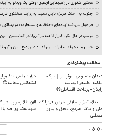
مجتبی شکوری در راهپیمایی اربعین؛ وقتی یک ویدئو به آیینه‌
چگونه به «جنگ هرمز» پایان دهیم؛ به روایت سخنگوی فارسی‌ز
فراخوان دریافت ایده‌های «خلاقانه و نامتعارف» در پنتاگون بر
ترامپ در حال تکرار کارزار فاجعه‌بار آمریکا در افغانستان - این 
چرا ترامپ حمله به ایران را متوقف کرد؛ موضع ایران و آمریک
مطالب پیشنهادی
دندان مصنوعی سوئیسی | سبک،
درآمد ما
مقاوم، طبیعی! ویزیت
امتحانش مجانیه😉
رایگان+پرداخت اقساطی😍
استعلام آنلاین خلافی خودرو 👈با کد
ملی و پلاک، سریع، دقیق و بدون
سرمایه‌گذاری طلا با 
معطلی
۰
۰