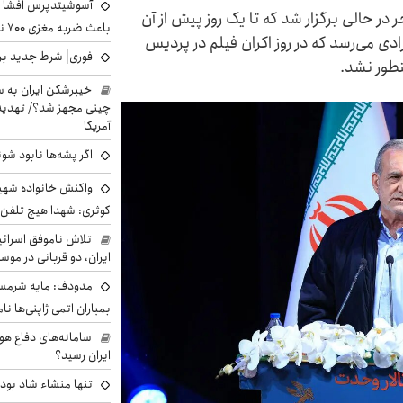
آسوشیتدپرس افشا ک
در حالی برگزار شد که تا یک روز پیش از آن
باعث ضربه مغزی ۷۰۰ نظامی آمریکایی شد
رادی می‌رسد که در روز اکران فیلم در پردیس
فوری| شرط جدید برا
نطور نشد.
خیبرشکن ایران به س
چینی مجهز شد؟/ تهدید 
آمریکا
اگر پشه‌ها نابود شو
واکنش خانواده شهید 
کوثری: شهدا هیچ تلفن 
تلاش ناموفق اسرائی
ایران، دو قربانی در موس
مدودف: مایه شرمسا
بمباران اتمی ژاپنی‌ها نام
سامانه‌های دفاع هو
ایران رسید؟
تنها منشاء شاد بو