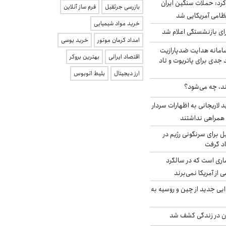
رد: حملات سنگین ایران
بازرسی جرثقیل
فرم ساز آنلاین
خرید مواد شیمیایی
ی بازنشستگی اعلام شد
امداد کرمان موتور
خرید یوسی
امانه هدایت ضدپارازیت
اقتصاد ایرانی
بهترین بروکر
جدی برای پاتریوت و تاد
ارز دیجیتال
بلیط اتوبوس
ند، چه می‌شود؟
لاریجانی به اظهارات سردار
همراهی نداشتند
ل برای سرنگونی رژیم در
اد گرفت
ری است که در سالگرد
ی از آمریکا نمی‌برند
ایی جدید از چین و روسیه به
دن در زندگی کشف شد