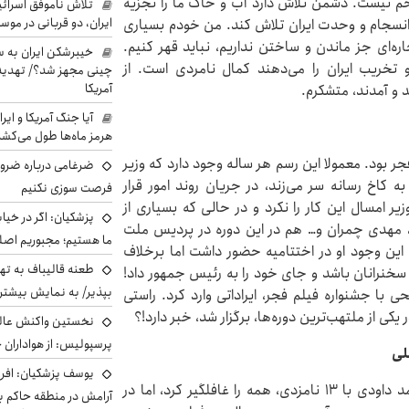
م نیست. دشمن تلاش دارد آب و خاک ما را تجزیه
تلاش ناموفق اسرائی
ایران، دو قربانی در موس
، انسجام و وحدت ایران تلاش کند. من خودم بسیاری
اره‌ای جز ماندن و ساختن نداریم، نباید قهر کنیم.
خیبرشکن ایران به س
 تخریب ایران را می‌دهند کمال نامردی است. از
چینی مجهز شد؟/ تهدید 
آمریکا
 و آمدند، متشکرم.
آیا جنگ آمریکا و ای
هرمز ماه‌ها طول می‌کش
 بود. معمولا این رسم هر ساله وجود دارد که وزیر
ضرغامی درباره ضرور
ه کاخ رسانه سر می‌زند، در جریان روند امور قرار
فرصت سوزی نکنیم
زیر امسال این کار را نکرد و در حالی که بسیاری از
پزشکیان: اگر در خی
 مهدی چمران و… هم در این دوره در پردیس ملت
ما هستیم؛ مجبوریم اصلا
 این وجود او در اختتامیه حضور داشت اما برخلاف
طعنه قالیباف به ته
 سخنرانان باشد و جای خود را به رئیس جمهور داد!
بپذیر/ به نمایش بیشتری
 با جشنواره فیلم فجر، ایراداتی وارد کرد. راستی
کی از ملتهب‌ترین دوره‌ها، برگزار شد، خبر دارد!؟
نخستین واکنش عالی
پرسپولیس: از هواداران 
لی
یوسف پزشکیان: افرا
امسال و در زمان اعلام نامزدها، فیلم «اردوبهشت» محمد داودی با ۱۳ نامزدی، همه را غافلگیر کرد، اما در
آرامش در منطقه حاکم ب