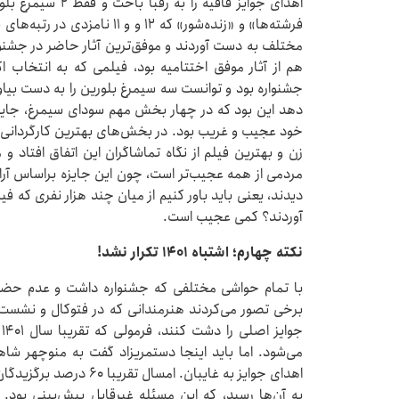
اهدای جوایز قافیه
مختلف به دست آوردند و موفق‌ترین آثار حاضر در جشنو
هم از آثار موفق اختتامیه بود، فیلمی که به انتخاب ا
جشنواره بود و توانست سه سیمرغ بلورین را به دست بیاور
دهد این بود که در چهار بخش مهم سودای سیمرغ، جایزه 
خود عجیب و غریب بود. در بخش‌های بهترین کارگردانی، ب
زن و بهترین فیلم از نگاه تماشاگران این اتفاق افتاد و 
مردمی از همه عجیب‌تر است، چون این جایزه براساس آرا
دیدند، یعنی باید باور کنیم از میان چند هزار نفری که فیلم
آوردند؟ کمی عجیب است.
نکته چهارم؛ اشتباه ۱۴۰۱ تکرار نشد!
با تمام حواشی مختلفی که جشنواره داشت و عدم حضور 
برخی تصور می‌کردند هنرمندانی که در فتوکال و نشست‌
ج
می‌شود. اما باید اینجا دستمریزاد گفت به منوچهر شا
اهدای جوایز به غایبان. ام
به آن‌ها رسید، که این مسئله غیرقابل پیش‌بینی بود. 