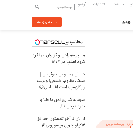
ی
یادداشت
انتشارات
آرشیو
ویدیو
نسخه روزنامه
مطالب پیشنهادی
مسیر همراهی و گزارش عملکرد
گروه اسنپ در ۱۴۰۴
دندان مصنوعی سوئیسی |
سبک، مقاوم، طبیعی! ویزیت
رایگان+پرداخت اقساطی😍
سرمایه گذاری امن با طلا و
نقره دیجی کالا
از الان تا آخر تابستون حداقل
پربحث‌ترین
12کیلو چربی میسوزونی🧨