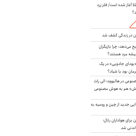
طلا آغاز شده است/ فلز زرد
د؟
دن در زندگی کشف شد
ح می‌دهد: چرا بازیگران
همیشه مرد هستند؟
بودای جادویی» در یک
رمان بود یا شیاد؟
وعی در هالیوود؛ الی راث
روش» هم به هوش مصنوعی
ایی جدید از چین و روسیه به
 برای هواداران رئال؛
اندنی شد