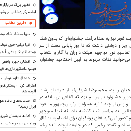
تغییر بزرگ در بازار 
آماده رکوردشکنی می‌شو
آخرین مطالب
تنها منشاء شاد بو
م فجر نیز به صدا درآمد، جشنواره‌ای که بدون شک
آنیا تیلور-جوی توضی
 ریز و درشتی داشت که تا روز پایانی دست از سر
«متد اکتینگ» تقریباً 
تفاسیر، نوع مواجهه هیئت داوران با آثار و انتخاب
می‌خوانید نکات مربوط به آیین اختتامیه جشنواره
افشای چهره واقعی «
فیلم؛ ماساژور نازی‌ها قه
جنجال تازه هوش مصن
اعتراف کرد: «بستنی‌ف
حاجیان رسید، محمدرضا شریفی‌نیا از طرف او پشت
آلوده شد
یر جشنواره در مراسم بود که اتفاقی بی‌سابقه در
سامانه‌های دفاع هو
شد و پس از چند ثانیه همراه با رئیس‌جمهور مسعود
ایران رسید؟
لبی به مراسم شب گذشته داد. نه تنها منوچهر
ادامه تابستان شیرین
صور نمی‌کرد آقای پزشکیان برای اختتامیه به تالار
وینیسیوس در مادرید م
ستاد و گفت: زخمی که در جامعه ایجاد شده زخم