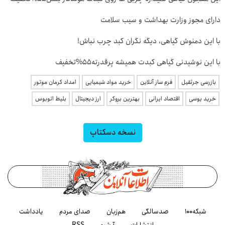
دارای مجوز وزارت بهداشت و سیب سلامت
با این دمنوش گیاهی، دیگه نگران کبد چرب نباش!
با این نوشیدنی گیاهی کبدت همیشه پرقدرته55%تخفیف
بازرسی جرثقیل
فرم ساز آنلاین
خرید مواد شیمیایی
امداد کرمان موتور
خرید یوسی
اقتصاد ایرانی
بهترین بروکر
ارز دیجیتال
بلیط اتوبوس
نسخه دسکتاپ
شبکه۱۰۰
صدسالگی
هم‌زبان
صدای مردم
یادداشت
انتشارات
آرشیو
RSS