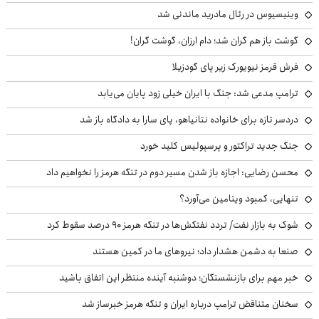
وینیسیوس در رئال مادرید ماندنی شد
گوشت باز هم گران شد؛ دام ارزان، گوشت گران!
فرش قرمز نیویورک زیر پای گودزیلا
ترامپ مدعی شد: جنگ با ایران خیلی زود پایان می‌یابد
دردسر تازه برای خانواده نتانیاهو، پای سارا به دادگاه باز شد
جنگ جدید تراکتور و پرسپولیس کلید خورد
محسن رضایی: اجازه باز شدن مسیر دوم در تنگه هرمز را نخواهیم داد
تنهایی، کمبود ویتامین می‌آورد؟
شوک به بازار نفت/ تردد نفتکش‌ها در تنگه هرمز ۹۰ درصد سقوط کرد
صنعا به دشمن هشدار داد؛ نیروهای ما در کمین هستند
خبر مهم برای بازنشستگان؛ دوشنبه آینده منتظر این اتفاق باشید
سخنان متناقض ترامپ درباره ایران و تنگه هرمز خبرساز شد