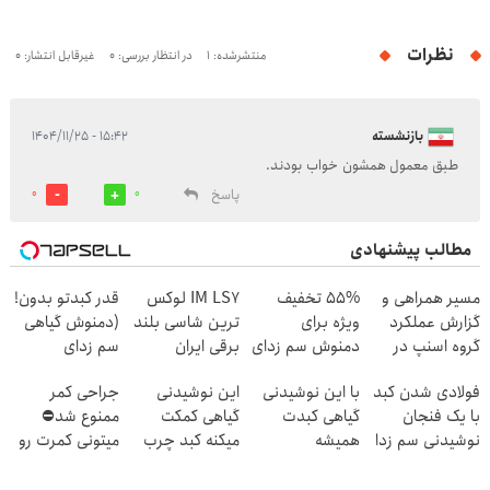
نظرات
منتشرشده: 1
در انتظار بررسی: 0
غیرقابل انتشار: 0
بازنشسته
۱۵:۴۲ - ۱۴۰۴/۱۱/۲۵
طبق معمول همشون خواب بودند.
پاسخ
0
0
مطالب پیشنهادی
مسیر همراهی و
55% تخفیف
IM LS7 لوکس
قدر کبدتو بدون!
گزارش عملکرد
ویژه برای
ترین شاسی بلند
(دمنوش گیاهی
گروه اسنپ در
دمنوش سم زدای
برقی ایران
سم زدای
۱۴۰۴
کبد!(تعداد
کبد)55%تخفیف
فولادی شدن کبد
با این نوشیدنی
این نوشیدنی
جراحی کمر
محدود)
با یک فنجان
گیاهی کبدت
گیاهی کمکت
ممنوع شد⛔
نوشیدنی سم زدا
همیشه
میکنه کبد چرب
میتونی کمرت رو
پرقدرته55%تخفیف
رو ریشه کن کنی
در منزل درمان
کنی! 👈🏻