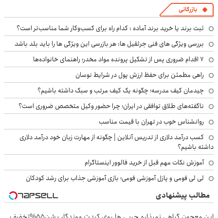
بازرگانی
ثبت برند یا خرید برند آماده : کدام راه برای کسب‌وکار شما مناسب‌تر است؟
بررسی ویژگی های فنی جرثقیل ها: هر بازرسی این ویژگی ها را باید بلد باشد
۷ اقدام ضروری پس از تشکیل پرونده مواد مخدر؛ راهنمای خانواده‌ها
راهی مطمئن برای حفظ ارزش پول در شرایط نوسان
چیدمان کیف مدرسه؛ چگونه یک کیف مرتب و سبک داشته باشیم؟
ناگفته‌های طلاق توافقی در ایران؛ چرا حضور وکیل متخصص ضروری است؟
روانشناس خوب در تهران با قیمت مناسب
کسب درآمد دلاری از تدریس آنلاین | چگونه از مهارت زبان خود درآمد دلاری
داشته باشیم؟
آموزش نکات مهم قبل از خرید فالوور اینستاگرام
لی لی فومی و پازل آموزشی فومی؛ بازی آموزشی جذاب برای رشد کودکان
مطالب پیشنهادی
این معجون گیاهی نمیذاره چربی ها روی کبدت موندگار بشن55%تخفیف