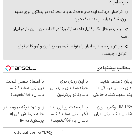
خارجه آمریکا
فراخوان دریافت ایده‌های «خلاقانه و نامتعارف» در پنتاگون برای تنبیه
ایران؛ کفگیر ترامپ به ته دیگ خورد!
ترامپ در حال تکرار کارزار فاجعه‌بار آمریکا در افغانستان - این بار در ایران -
است
چرا ترامپ حمله به ایران را متوقف کرد؛ موضع ایران و آمریکا در قبال
«توافق» چیست؟
مطالب پیشنهادی
پایان دغدغه هزینه
با این روش توی
با اعتماد بنفس لبخند
های دندان پزشکی با
خونه،سفیدی و زیبایی
بزن (ژل سفیدکننده
پک سفید کننده خانگی
دندوناتو برگردون
دندان40%تخفیف)
(40%off)
IM LS7 لوکس ترین
به لبخندت زیبایی بده!
زانو درد دیگه تمومه! در
شاسی بلند برقی ایران
(خرید ژل سفیدکننده
خانه درمانش کن ◀
دندان با40%تخفیف)
پرسش‌نامه ▶