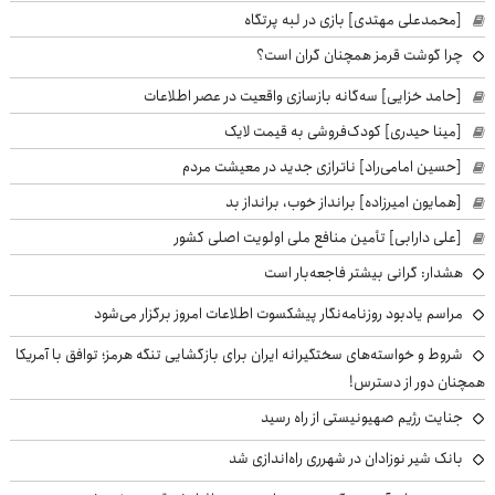
[محمدعلی مهتدی] بازی در لبه پرتگاه
چرا گوشت قرمز همچنان گران است؟
[حامد خزایی] سه‌گانه بازسازی واقعیت در عصر اطلاعات
[مینا حیدری] کودک‌فروشی به قیمت لایک
[حسین امامی‌راد] ناترازی جدید در معیشت مردم
[همایون امیرزاده] برانداز خوب، برانداز بد
[علی دارابی] تأمین منافع ملی اولویت اصلی کشور
هشدار: گرانی بیشتر فاجعه‌بار است
مراسم یادبود روزنامه‌نگار پیشکسوت اطلاعات امروز برگزار می‌شود
شروط و خواسته‌های سختگیرانه ایران برای بازگشایی تنگه هرمز؛ توافق با آمریکا
همچنان دور از دسترس!
جنایت رژیم صهیونیستی از راه رسید
بانک شیر نوزادان در شهرری راه‌اندازی شد