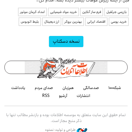
قبل از اینکه ریزش موهات بیشتر دیده بشه، اقدام کن‼️
بازرسی جرثقیل
فرم ساز آنلاین
خرید مواد شیمیایی
امداد کرمان موتور
خرید یوسی
اقتصاد ایرانی
بهترین بروکر
ارز دیجیتال
بلیط اتوبوس
نسخه دسکتاپ
شبکه۱۰۰
صدسالگی
هم‌زبان
صدای مردم
یادداشت
انتشارات
آرشیو
RSS
تمام حقوق این سایت متعلق به موسسه اطلاعات بوده و بازنشر مطالب تنها با
ذکر منبع مجاز است.
طراحی و تولید: نستوه