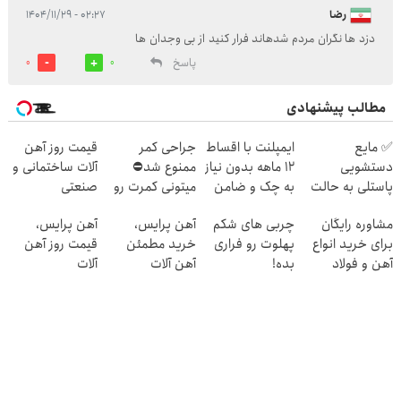
رضا
۰۲:۲۷ - ۱۴۰۴/۱۱/۲۹
دزد ها نگران مردم شدهاند فرار کنید از بی وجدان ها
پاسخ
0
0
مطالب پیشنهادی
✅ مایع
ایمپلنت با اقساط
جراحی کمر
قیمت روز آهن
دستشویی
12 ماهه بدون نیاز
ممنوع شد⛔
آلات ساختمانی و
پاستلی به حالت
به چک و ضامن
میتونی کمرت رو
صنعتی
کرمی | اَوه
در منزل درمان
مشاوره رایگان
چربی های شکم
آهن پرایس،
آهن پرایس،
کنی! 👈🏻
برای خرید انواع
پهلوت رو فراری
خرید مطمئن
قیمت روز آهن
پرسش‌نامه
آهن و فولاد
بده!
آهن آلات
آلات