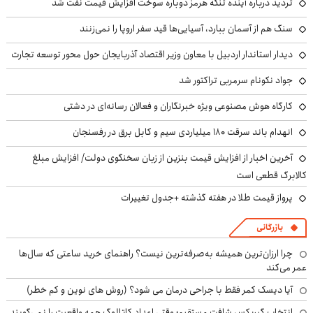
تردید درباره آینده تنگه هرمز دوباره سوخت افزایش قیمت نفت شد
سنگ هم از آسمان ببارد، آسیایی‌ها قید سفر اروپا را نمی‌زنند
دیدار استاندار اردبیل با معاون وزیر اقتصاد آذربایجان حول محور توسعه تجارت
جواد نکونام سرمربی تراکتور شد
کارگاه هوش مصنوعی ویژه خبرنگاران و فعالان رسانه‌ای در دشتی
انهدام باند سرقت ۱۸۰ میلیاردی سیم و کابل برق در رفسنجان
آخرین اخبار از افزایش قیمت بنزین از زبان سخنگوی دولت/ افزایش مبلغ
کالابرگ قطعی است
پرواز قیمت طلا در هفته گذشته +جدول تغییرات
بازرگانی
چرا ارزان‌ترین همیشه به‌صرفه‌ترین نیست؟ راهنمای خرید ساعتی که سال‌ها
عمر می‌کند
آیا دیسک کمر فقط با جراحی درمان می شود؟ (روش های نوین و کم خطر)
انتخاب گیربکس شافت مستقیم؛ وقتی اعداد کاتالوگ همه واقعیت را نمی‌گویند