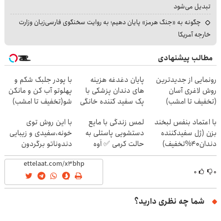
تبدیل می‌شود
چگونه به «جنگ هرمز» پایان دهیم؛ به روایت سخنگوی فارسی‌زبان وزارت
خارجه آمریکا
مطالب پیشنهادی
رونمایی از جدیدترین
پایان دغدغه هزینه
با پودر جلبک شکم و
روش لاغری آسان
های دندان پزشکی با
پهلوتو آب کن و مانکن
(تخفیف تا امشب)
پک سفید کننده خانگی
شو(تخفیف تا امشب)
با اعتماد بنفس لبخند
لمس زندگی با مایع
با این روش توی
بزن (ژل سفیدکننده
دستشویی پاستلی به
خونه،سفیدی و زیبایی
دندان40%تخفیف)
حالت کرمی ✅ اَوه
دندوناتو برگردون
(40%off)
۰
۰
شما چه نظری دارید؟