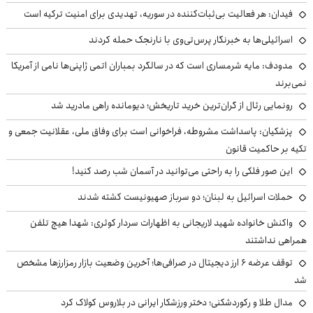
فیدان: هر فعالیت بی‌ثبات‌کننده در سوریه، تهدیدی برای امنیت ترکیه است
اسرائیلی‌ها به خبرنگار پرس‌تی‌وی با نارنجک حمله کردند
مدودف: مایه شرمساری است که در سالگرد بمباران اتمی ژاپنی‌ها نامی از آمریکا
نمی‌برند
رونمایی رئال از گران‌ترین خرید تاریخش؛ دیومانده راهی مادرید شد
پزشکیان: پاسداشت مشروطه، فراخوانی است برای وفاق ملی، عقلانیت جمعی و
تکیه بر حاکمیت قانون
این صور فلکی را به راحتی می‌توانید در آسمان شب رصد کنید!
حملات اسرائیل به لبنان؛ دو سرباز صهیونیست کشته شدند
واکنش خانواده شهید لاریجانی به اظهارات سردار کوثری: شهدا هیچ تلفن
همراهی نداشتند
توقف عرضه ۶ ارز دیجیتال در صرافی‌ها؛ آخرین وضعیت بازار رمزارزها مشخص
شد
مدال طلا و رکوردشکنی؛ دختر ورزشکار ایرانی در بلاروس کولاک کرد