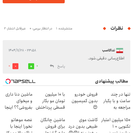
نظرات
منتشرشده: 1
در انتظار بررسی: 0
غیرقابل انتشار: 2
نداکاسب
۲۳:۵۸ - ۱۴۰۴/۱۱/۲۸
اطلاع‌رسانی دقیقی.شود.
پاسخ
0
0
مطالب پیشنهادی
تنها در چند
فروش خودرو
با 10 میلیون
ماشین دنا داری
ساعت و با یکبار
بدون کمیسیون
تومان مو بکار
و میخوای
مراجعه به
😍
قسطی پرداختش
بفروشی؟؟ اینجا
خودرو45
کن😍
راحت و سریع
150 میلیون اعتبار
کاشت موی
ماشین چانگان
غصه موهاتو
بفروش
تکنوپی + 1
طبیعی بدون درد
برای فروش
نخور! اینجا با
میلیون تومن
و خونریزی!😍😍
داری؟ اینجا
تراکم بالا مو بکار