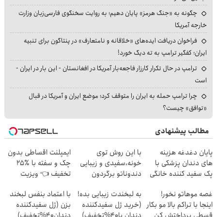
چگونه به «جنگ هرمز» پایان دهیم؛ به روایت سخنگوی فارسی‌زبان وزارت
خارجه آمریکا
فراخوان دریافت ایده‌های «خلاقانه و نامتعارف» در پنتاگون برای تنبیه
ایران؛ کفگیر ترامپ به ته دیگ خورد!
ترامپ در حال تکرار کارزار فاجعه‌بار آمریکا در افغانستان - این بار در ایران -
است
چرا ترامپ حمله به ایران را متوقف کرد؛ موضع ایران و آمریکا در قبال
«توافق» چیست؟
مطالب پیشنهادی
پایان دغدغه هزینه
با این روش توی
ایمپلنت اقساطی بدون
های دندان پزشکی با
خونه،سفیدی و زیبایی
چک و سفته با ٪۲۵
پک سفید کننده خانگی
دندوناتو برگردون
تخفیف 👈 ویزیت
(40%off)
رایگان توسط متخصص
غصه موهاتو نخور!
به لبخندت زیبایی بده!
با اعتماد بنفس لبخند
اینجا با تراکم بالا مو بکار
(خرید ژل سفیدکننده
بزن (ژل سفیدکننده
قسطی پرداختش کن
دندان با40%تخفیف)
دندان40%تخفیف)