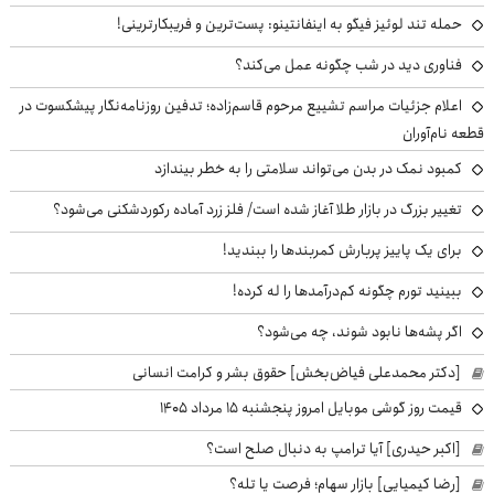
حمله تند لوئیز فیگو به اینفانتینو: پست‌ترین و فریبکارترینی!
فناوری دید در شب چگونه عمل می‌کند؟
اعلام جزئیات مراسم تشییع مرحوم قاسم‌زاده؛ تدفین روزنامه‌نگار پیشکسوت در
قطعه نام‌آوران
کمبود نمک در بدن می‌تواند سلامتی را به خطر بیندازد
تغییر بزرگ در بازار طلا آغاز شده است/ فلز زرد آماده رکوردشکنی می‌شود؟
برای یک پاییز پربارش کمربندها را ببندید!
ببینید تورم چگونه کم‌درآمدها را له کرده!
اگر پشه‌ها نابود شوند، چه می‌شود؟
[دکتر محمدعلی فیاض‌بخش] حقوق بشر و کرامت انسانی
قیمت روز گوشی موبایل امروز پنجشنبه ۱۵ مرداد ۱۴۰۵
[اکبر حیدری] آیا ترامپ به دنبال صلح است؟
[رضا کیمیایی] بازار سهام؛ فرصت یا تله؟