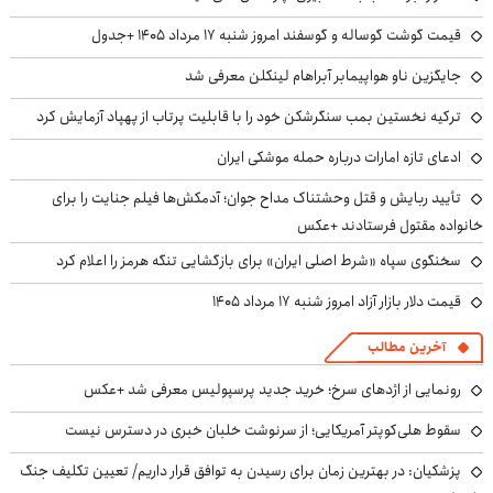
قیمت گوشت گوساله و گوسفند امروز شنبه ۱۷ مرداد ۱۴۰۵ +جدول
جایگزین ناو هواپیمابر آبراهام لینکلن معرفی شد
ترکیه نخستین بمب سنگرشکن خود را با قابلیت پرتاب از پهپاد آزمایش کرد
ادعای تازه امارات درباره حمله موشکی ایران
تأیید ربایش و قتل وحشتناک مداح جوان؛ آدمکش‌ها فیلم جنایت را برای
خانواده مقتول فرستادند +عکس
سخنگوی سپاه «شرط اصلی ایران» برای بازگشایی تنگه هرمز را اعلام کرد
قیمت دلار بازار آزاد امروز شنبه ۱۷ مرداد ۱۴۰۵
آخرین مطالب
رونمایی از اژدهای سرخ؛ خرید جدید پرسپولیس معرفی شد +عکس
سقوط هلی‌کوپتر آمریکایی؛ از سرنوشت خلبان خبری در دسترس نیست
پزشکیان‌: در بهترین زمان برای رسیدن به توافق قرار داریم/ تعیین تکلیف جنگ