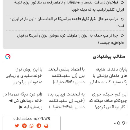
فراخوان دریافت ایده‌های «خلاقانه و نامتعارف» در پنتاگون برای تنبیه
ایران؛ کفگیر ترامپ به ته دیگ خورد!
ترامپ در حال تکرار کارزار فاجعه‌بار آمریکا در افغانستان - این بار در ایران -
است
چرا ترامپ حمله به ایران را متوقف کرد؛ موضع ایران و آمریکا در قبال
«توافق» چیست؟
مطالب پیشنهادی
پایان دغدغه هزینه
با اعتماد بنفس لبخند
با این روش توی
های دندان پزشکی با
بزن (ژل سفیدکننده
خونه،سفیدی و زیبایی
پک سفید کننده خانگی
دندان40%تخفیف)
دندوناتو برگردون
(40%off)
این کرم جلبک، جوری
به لبخندت زیبایی بده!
زانو درد دیگه تمومه! در
چروکاتو صاف میکنه که
(خرید ژل سفیدکننده
خانه درمانش کن ◀
انگار بوتاکس کردی!
دندان با40%تخفیف)
پرسش‌نامه ▶
(تخفیف ویژه)
۰
۲