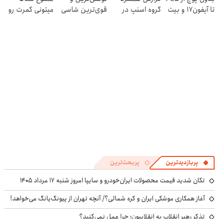
تا آیفون17 و بیت
گروه اسنپ در
قوی‌ترین شاسی
میتونی کمرت رو
کوین 🔥
۱۴۰۴
بلند EREV در در
در منزل درمان
ایران رونمایی شد
کنی! 👈🏻
پرسش‌نامه
پربازدیدترین
پربحث‌ترین
تکان شدید قیمت محصولات ایران‌خودرو و سایپا امروز شنبه ۱۷ مرداد ۱۴۰۵
آغاز همکاری موشکی ایران و کره شمالی؟/ آنچه تهران از پیونگ‌یانگ می‌خواهد!
تذکر رهبر انقلاب به انقلابیون؛ چرا عمل نمی‌کنید؟