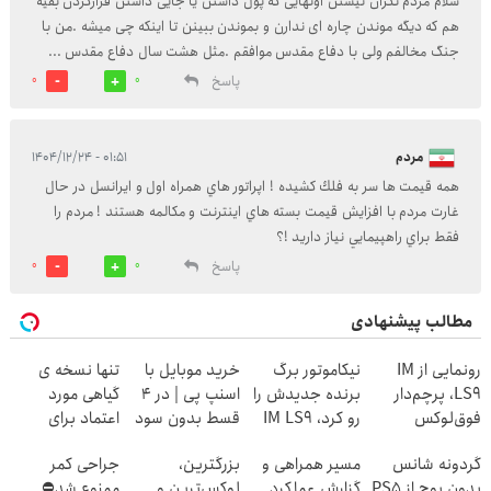
سلام مردم نگران نیستن اونهایی که پول داشتن یا جایی داشتن فرارکردن بقیه
هم که دیگه موندن چاره ای ندارن و بموندن ببینن تا اینکه چی میشه .من با
جنگ مخالفم ولی با دفاع مقدس موافقم .مثل هشت سال دفاع مقدس ...
پاسخ
0
0
مردم
۰۱:۵۱ - ۱۴۰۴/۱۲/۲۴
همه قيمت ها سر به فلك كشيده ! اپراتور هاي همراه اول و ايرانسل در حال
غارت مردم با افزايش قيمت بسته هاي اينترنت و مكالمه هستند ! مردم را
فقط براي راهپيمايي نياز داريد !؟
پاسخ
0
0
مطالب پیشنهادی
رونمایی از IM
نیکاموتور برگ
خرید موبایل با
تنها نسخه ی
LS9، پرچم‌دار
برنده جدیدش را
اسنپ پی | در ۴
گیاهی مورد
فوق‌لوکس
رو کرد، IM LS9
قسط بدون سود
اعتماد برای
EREV وارد بازار
رسماً وارد بازار
و کارمزد!
تصفیه کبد(دارای
گردونه شانس
مسیر همراهی و
بزرگترین،
جراحی کمر
ایران شد
ایران شد
سیب سلامت)
بدون پوچ از PS5
گزارش عملکرد
لوکس‌ترین و
ممنوع شد⛔