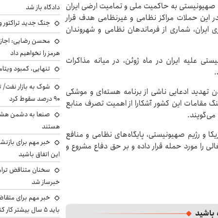
م صهیونیستی به حاکمیت ملی و تمامیت ارضی ایران
دادگاه باز شد
و ادامه دارد. در این حملات مراکز نظامی و غیرنظامی هدف قرار
جنگ جدید تراکتور و
ری ایران، شماری از فرماندهان نظامی و شهروندان
محسن رضایی: اجازه 
هرمز را نخواهیم داد
تی علیه ایران در ماه ژوئن، در میانه مذاکرات
تنهایی، کمبود ویتام
.
شوک به بازار نفت/ ت
دن تهدید ادعایی ناشی از برنامه هسته‌ای و موشکی
۹۰ درصد سقوط کرد
نگ مقامات این کشور آشکارا از اهمیت تصرف منابع
 می‌گویند.
صنعا به دشمن هشدار
هستند
 پاسخ به حملات آمریکا و رژیم صهیونیستی، پایگاه‌های نظامی و منافع
خبر مهم برای بازنش
لی را مورد حمله قرار داده و بر حق دفاع مشروع و
این اتفاق باشید
سخنان متناقض ترامپ 
خبرساز شد
خبر مهم برای متقاض
باید ۵ سال بیشتر کار کنند
 باشید