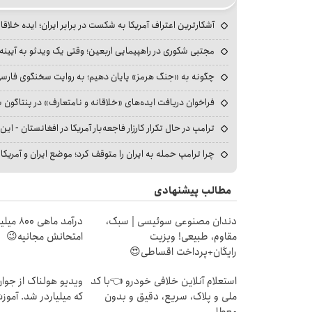
آشکارترین اعتراف آمریکا به شکست در برابر ایران؛ ایده خلاقا
مجتبی شکوری در راهپیمایی اربعین؛ وقتی یک ویدئو به آیینه‌
چگونه به «جنگ هرمز» پایان دهیم؛ به روایت سخنگوی فارسی‌ز
فراخوان دریافت ایده‌های «خلاقانه و نامتعارف» در پنتاگون بر
ترامپ در حال تکرار کارزار فاجعه‌بار آمریکا در افغانستان - این 
چرا ترامپ حمله به ایران را متوقف کرد؛ موضع ایران و آمریک
مطالب پیشنهادی
دندان مصنوعی سوئیسی | سبک،
درآمد ما
مقاوم، طبیعی! ویزیت
امتحانش مجانیه😉
رایگان+پرداخت اقساطی😍
استعلام آنلاین خلافی خودرو 👈با کد
ویدیو هولناک از جوا
ملی و پلاک، سریع، دقیق و بدون
که میلیاردر شد. آموز
معطلی