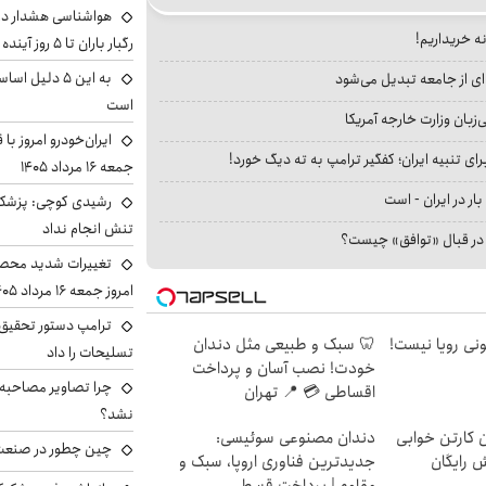
هواشناسی هشدار داد
نه خریداریم!
رگبار باران تا ۵ روز آینده
به این ۵ دلیل
ای از جامعه تبدیل می‌شود
است
بان وزارت خارجه آمریکا
ایران‌خودرو امروز با
ای تنبیه ایران؛ کفگیر ترامپ به ته دیگ خورد!
جمعه ۱۶ مرداد ۱۴۰۵
بار در ایران - است
رشیدی کوچی: پزشکیا
تنش انجام نداد
ا در قبال «توافق» چیست؟
تغییرات شدید محصو
امروز جمعه ۱۶ مرداد ۱۴۰۵ را ببینند
ترامپ دستور تحقیق 
هی 800 میلیونی رویا نیست!
🦷 سبک و طبیعی مثل دندان
تسلیحات را داد
خودت! نصب آسان و پرداخت
چرا تصاویر مصاحبه‌
اقساطی 💳 📍 تهران
نشد؟
ن کارتن خوابی
دندان مصنوعی سوئیسی:
چین چطور در صنعت
ش رایگان
جدیدترین فناوری اروپا، سبک و
مقاوم | پرداخت قسطی