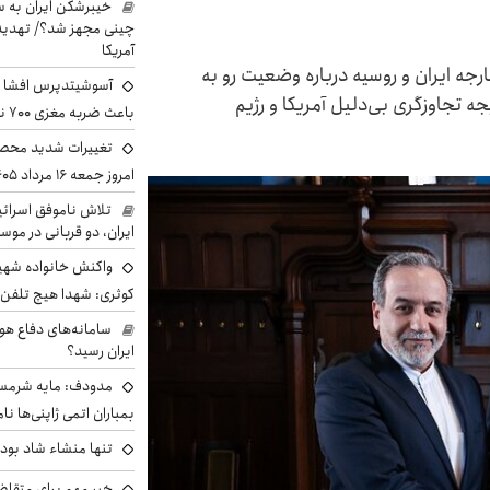
خیبرشکن ایران به س
چینی مجهز شد؟/ تهدید 
آمریکا
ارجه ایران و روسیه درباره وضعیت رو به
آسوشیتدپرس افشا ک
جه تجاوزگری بی‌دلیل آمریکا و رژیم
باعث ضربه مغزی ۷۰۰ نظامی آمریکایی شد
تغییرات شدید محصو
امروز جمعه ۱۶ مرداد ۱۴۰۵ را ببینند
تلاش ناموفق اسرائی
ایران، دو قربانی در موس
واکنش خانواده شهید 
کوثری: شهدا هیچ تلفن 
سامانه‌های دفاع هو
ایران رسید؟
مدودف: مایه شرمسا
بمباران اتمی ژاپنی‌ها نام
تنها منشاء شاد بو
خبر مهم برای متقاض