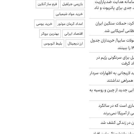
امانه هدایت ضدپارازیت
بازرسی جرثقیل
فرم ساز آنلاین
جدی برای پاتریوت و تاد
خرید مواد شیمیایی
رد: حملات سنگین ایران
امداد کرمان موتور
خرید یوسی
اقتصاد ایرانی
بهترین بروکر
لات سایپا/ خریداران جدول
ارز دیجیتال
بلیط اتوبوس
ل برای سرنگونی رژیم در
اد گرفت
لاریجانی به اظهارات سردار
همراهی نداشتند
ایی جدید از چین و روسیه به
ری است که در سالگرد
ی از آمریکا نمی‌برند
دن در زندگی کشف شد
یان بازنشستگی: این افراد