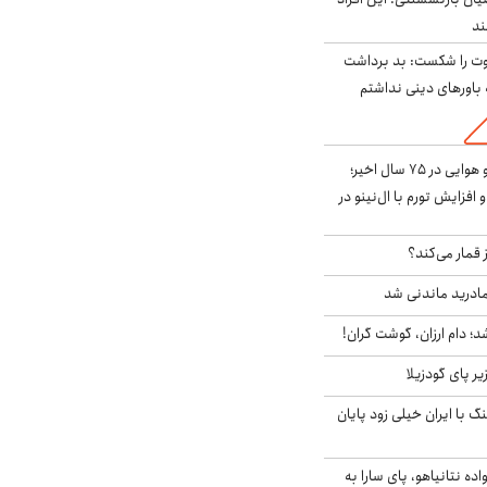
ت را شکست: بد برداشت
باورهای دینی نداشتم
قوی‌ترین الگوی آب و هوایی در ۷۵ سال اخیر؛
افزایش تورم با ال‌نینو در
 قمار می‌کند؟
ادرید ماندنی شد
؛ دام ارزان، گوشت گران!
ر پای گودزیلا
 با ایران خیلی زود پایان
اده نتانیاهو، پای سارا به