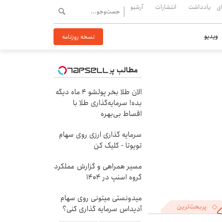
ی
یادداشت
انتشارات
آرشیو
ویدیو
نسخه روزنامه
مطالب پیشنهادی
الان طلا بخر پولشو 4 ماه دیگه
بده! سرمایه‌گذاری طلا با
اقساط بی‌بهره
سرمایه گذاری ارزی روی سهام
تویوتا - کلیک کن
مسیر همراهی و گزارش عملکرد
گروه اسنپ در ۱۴۰۴
میدونستی میتونی روی سهام
پربحث‌ترین
آدیداس سرمایه گذاری کنی؟