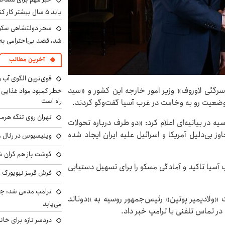
باید ۵ سال بیشتر کار کنند
سحر دولتشاهی سکو
شد، قصد بی‌احترامی به 
آخرین مطالب
«سرگئی لاوروف» وزیر امور خارجه این کشور و «سید
خطر کمبود مواد غذایی و 
راه است
وضعیت رو به وخامت در غرب آسیا گفت‌وگو کردند.
تهران روی تنگه هرمز
ه در بیانیه‌ای اعلام کرد: «دو طرف درباره تحولات
 بی‌دلیل آمریکا و اسرائیل علیه ایران ایجاد شده
وینیسیوس در رئال م
گوشت باز هم گران شد
آسیا تاکید و آمادگی مسکو را برای تسهیل دستیابی
فرش قرمز نیویورک زی
ترامپ مدعی شد: جنگ
ت «ولادیمیر پوتین» رئیس‌جمهور روسیه به «دونالد
می‌یابد
در تماس تلفنی با ترامپ خبر داد.
دردسر تازه برای خانو