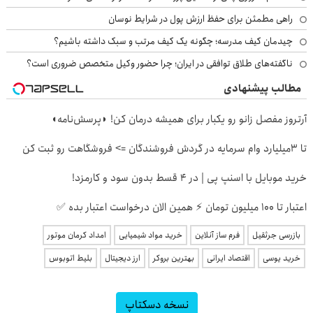
راهی مطمئن برای حفظ ارزش پول در شرایط نوسان
چیدمان کیف مدرسه؛ چگونه یک کیف مرتب و سبک داشته باشیم؟
ناگفته‌های طلاق توافقی در ایران؛ چرا حضور وکیل متخصص ضروری است؟
مطالب پیشنهادی
آرتروز مفصل زانو رو یکبار برای همیشه درمان کن! ◗پرسش‌نامه◖
تا 3میلیارد وام سرمایه در گردش فروشندگان => فروشگاهت رو ثبت کن
خرید موبایل با اسنپ پی | در ۴ قسط بدون سود و کارمزد!
اعتبار تا ۱۰۰ میلیون تومان ⚡ همین الان درخواست اعتبار بده ✅
بازرسی جرثقیل
فرم ساز آنلاین
خرید مواد شیمیایی
امداد کرمان موتور
خرید یوسی
اقتصاد ایرانی
بهترین بروکر
ارز دیجیتال
بلیط اتوبوس
نسخه دسکتاپ