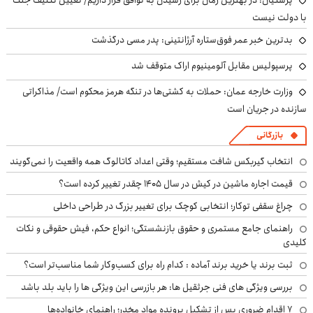
پزشکیان‌: در بهترین زمان برای رسیدن به توافق قرار داریم/ تعیین تکلیف جنگ
با دولت نیست
بدترین خبر عمر فوق‌ستاره آرژانتینی: پدر مسی درگذشت
پرسپولیس مقابل آلومینیوم اراک متوقف شد
وزارت خارجه عمان: حملات به کشتی‌ها در تنگه هرمز محکوم است/ مذاکراتی
سازنده در جریان است
بازرگانی
انتخاب گیربکس شافت مستقیم؛ وقتی اعداد کاتالوگ همه واقعیت را نمی‌گویند
قیمت اجاره ماشین در کیش در سال ۱۴۰۵ چقدر تغییر کرده است؟
چراغ سقفی توکار؛ انتخابی کوچک برای تغییر بزرگ در طراحی داخلی
راهنمای جامع مستمری و حقوق بازنشستگی؛ انواع حکم، فیش حقوقی و نکات
کلیدی
ثبت برند یا خرید برند آماده : کدام راه برای کسب‌وکار شما مناسب‌تر است؟
بررسی ویژگی های فنی جرثقیل ها: هر بازرسی این ویژگی ها را باید بلد باشد
۷ اقدام ضروری پس از تشکیل پرونده مواد مخدر؛ راهنمای خانواده‌ها