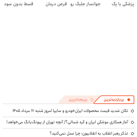
پزشکی با پک
جوانساز جلبک رو
قرص درمان
قسط بدون سود
سفید کننده
با40%تخفیف
میشه (پرسشنامه
و کارمزد!
خانگی
بخری!
رو پر کن)
پربازدیدترین
پربحث‌ترین
تکان شدید قیمت محصولات ایران‌خودرو و سایپا امروز شنبه ۱۷ مرداد ۱۴۰۵
آغاز همکاری موشکی ایران و کره شمالی؟/ آنچه تهران از پیونگ‌یانگ می‌خواهد!
تذکر رهبر انقلاب به انقلابیون؛ چرا عمل نمی‌کنید؟