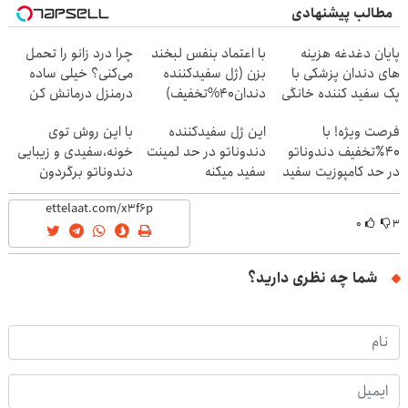
مطالب پیشنهادی
پایان دغدغه هزینه
با اعتماد بنفس لبخند
چرا درد زانو را تحمل
های دندان پزشکی با
بزن (ژل سفیدکننده
می‌کنی؟ خیلی ساده
پک سفید کننده خانگی
دندان40%تخفیف)
درمنزل درمانش کن
فرصت ویژه! با
این ژل سفیدکننده
با این روش توی
40٪تخفیف دندوناتو
دندوناتو در حد لمینت
خونه،سفیدی و زیبایی
در حد کامپوزیت سفید
سفید میکنه
دندوناتو برگردون
کن
(40%تخفیف)
(40%off)
۰
۳
شما چه نظری دارید؟