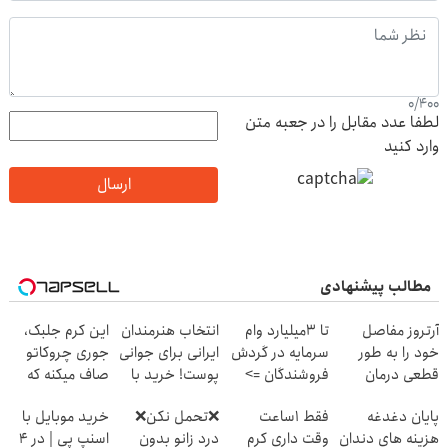
0
/
400
لطفا عدد مقابل را در جعبه متن
وارد کنید
ارسال
مطالب پیشنهادی
آرتروز مفاصل
تا 3میلیارد وام
انتخاب هنرمندان
این کرم جلبک،
خود را به طور
سرمایه در گردش
ایرانی برای جوانی
جوری چروکاتو
قطعی درمان
فروشندگان =>
پوست! خرید با
صاف میکنه که
کنید!
فروشگاهت رو
تخفیف ویژه
انگار بوتاکس
پایان دغدغه
فقط 1ساعت
❌تحمل نکن❌
خرید موبایل با
◗پرسش‌نامه◖
ثبت کن
کردی!(تخفیف
هزینه های دندان
وقت داری کرم
درد زانو بدون
اسنپ پی | در ۴
ویژه)