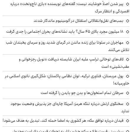
پیر شدن اصلاً خوشایند نیست؛ گفته‌های نویسنده «بازی تاج‌وتخت» درباره
افسردگی و انتظار مرگ
بمب‌های نقل‌وانتقالاتی استقلال در آلومینیوم ماندگار شدند
۱۸ میلیون مجرد بالای ۴۵ سال؟ باید نشانه‌های بحران اجتماعی را جدی گرفت
مهاجران در سئوتا برای زنده ماندن در گرمای شدید روز و سرمای یخبندان شب
تلاش می‌کنند
لاف‌های توخالی ترامپ علیه ایران شایسته دریافت «نوبل رجزخوانی و
عقب‌نشینی» است
پول عربستان، فناوری ترکیه، توان نظامی پاکستان؛ شکل‌گیری ناتوی اسلامی در
خاورمیانه!
سرطان تمام استخوان‌ها و بدن جو بایدن را گرفته است
سخنگوی ارتش درباره تنگه هرمز: آمریکا چاره‌ای جز پذیرش وضعیت موجود
ندارد
فیدان درباره توافق مکه: هر کشوری به اعضا حمله کند، تبدیل به هدف می‌شود!
پیش‌بینی قیمت طلا و سکه؛ چشم بازار به تحولات قیمت دلار است +جدول