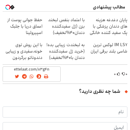
مطالب پیشنهادی
پایان دغدغه هزینه
با اعتماد بنفس لبخند
حفظ جوانی پوست از
های دندان پزشکی با
بزن (ژل سفیدکننده
اعماق دریا با جلبک
پک سفید کننده خانگی
دندان40%تخفیف)
اسپیرولینا
IM LS7 لوکس ترین
به لبخندت زیبایی بده!
با این روش توی
شاسی بلند برقی ایران
(خرید ژل سفیدکننده
خونه،سفیدی و زیبایی
دندان با40%تخفیف)
دندوناتو برگردون
(40%off)
۰
۰
شما چه نظری دارید؟