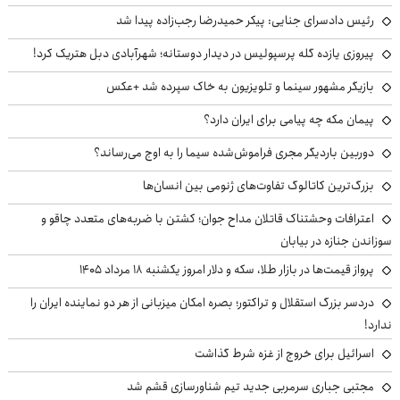
رئیس دادسرای جنایی: پیکر حمیدرضا رجب‌زاده پیدا شد
پیروزی یازده گله پرسپولیس در دیدار دوستانه؛ شهرآبادی دبل هتریک کرد!
بازیگر مشهور سینما و تلویزیون به خاک سپرده شد +عکس
پیمان مکه چه پیامی برای ایران دارد؟
دوربین باردیگر مجری فراموش‌شده سیما را به اوج می‌رساند؟
بزرگ‌ترین کاتالوگ تفاوت‌های ژنومی بین انسان‌ها
اعترافات وحشتناک قاتلان مداح جوان؛ کشتن با ضربه‌های متعدد چاقو و
سوزاندن جنازه در بیابان
پرواز قیمت‌ها در بازار طلا، سکه و دلار امروز یکشنبه ۱۸ مرداد ۱۴۰۵
دردسر بزرگ استقلال و تراکتور؛ بصره امکان میزبانی از هر دو نماینده ایران را
ندارد!
اسرائیل برای خروج از غزه شرط گذاشت
مجتبی جباری سرمربی جدید تیم شناورسازی قشم شد