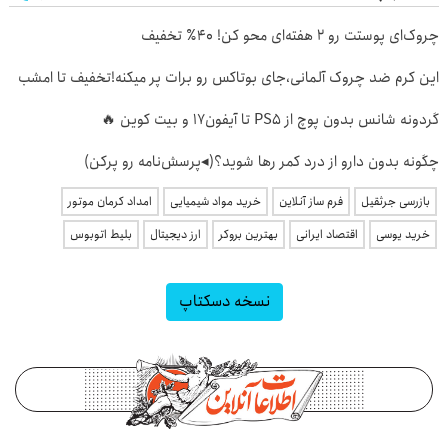
چروک‌ای پوستت رو ۲ هفته‌ای محو کن! ۴۰٪ تخفیف
این کرم ضد چروک آلمانی،جای بوتاکس رو برات پر میکنه!تخفیف تا امشب
گردونه شانس بدون پوچ از PS5 تا آیفون17 و بیت کوین 🔥
چگونه بدون دارو از درد کمر رها شوید؟(◂پرسش‌نامه رو پرکن)
بازرسی جرثقیل
فرم ساز آنلاین
خرید مواد شیمیایی
امداد کرمان موتور
خرید یوسی
اقتصاد ایرانی
بهترین بروکر
ارز دیجیتال
بلیط اتوبوس
نسخه دسکتاپ