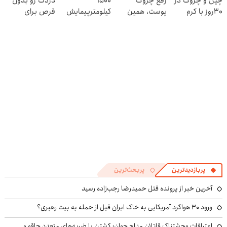
چین و چروک در
رفع چروک
1500
دردت رو بدون
پرسش‌نامه
30روز با کرم
پوست، همین
کیلومترپیمایش
قرص برای
جوانساز
کرم آلمانیه
با یکبار شارژ
همیشه خوب
آلمانی(45%تخفیف)
(45% تخفیف)
کنی؟
(◂پرسش‌نامه رو
پر کن)
پربازدیدترین
پربحث‌ترین
آخرین خبر از پرونده قتل حمیدرضا رجب‌زاده رسید
ورود ۳۰ هواگرد آمریکایی به خاک ایران قبل از حمله به بیت رهبری؟
اعترافات وحشتناک قاتلان مداح جوان؛ کشتن با ضربه‌های متعدد چاقو و