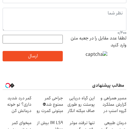
0
/
400
لطفا عدد مقابل را در جعبه متن
وارد کنید
ارسال
مطالب پیشنهادی
مسیر همراهی و
این گیاه دریایی
جراحی کمر
کمر درد شدید
گزارش عملکرد
پوستت رو طوری
ممنوع شد⛔
داری؟ تو خونه
گروه اسنپ در
صاف میکنه انگار
میتونی کمرت رو
درمانش کن
۱۴۰۴
20سال جوون
در منزل درمان
(◂پرسش‌نامه رو
درمان طبیعی
تنها ترفند موثر
IM LS9 بیش از
میخوای کمر
شدی🔥
کنی! 👈🏻
پرکن)