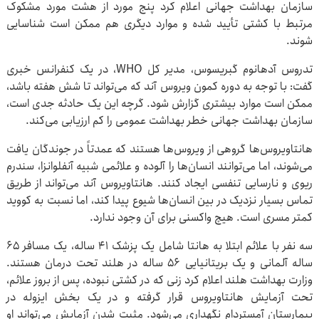
سازمان بهداشت جهانی اعلام کرد پنج مورد از هشت مورد مشکوک
مرتبط با کشتی تأیید شده و موارد دیگری هم ممکن است شناسایی
شوند.
تدروس آدهانوم گبریسوس، مدیر کل WHO، در یک کنفرانس خبری
گفت: با توجه به دوره کمون ویروس آند که می‌تواند تا شش هفته باشد،
ممکن است موارد بیشتری گزارش شود. گرچه این یک حادثه جدی است،
سازمان بهداشت جهانی خطر بهداشت عمومی را کم ارزیابی می‌کند.
هانتاویروس‌ها گروهی از ویروس‌ها هستند که عمدتاً در جوندگان یافت
می‌شوند، اما می‌توانند انسان‌ها را آلوده و علائمی شبیه آنفلوانزا، سندرم
ریوی و نارسایی تنفسی ایجاد کنند. هانتاویروس آند می‌تواند از طریق
تماس بسیار نزدیک در بین انسان‌ها شیوع پیدا کند، اما نسبت به کووید
کمتر مسری است. هیچ واکسنی برای آن وجود ندارد.
سه نفر با علائم ابتلا به هانتا شامل یک پزشک ۴۱ ساله، یک مسافر ۶۵
ساله آلمانی و یک بریتانیایی ۵۶ ساله در هلند تحت درمان هستند.
وزارت بهداشت هلند اعلام کرد زنی که در کشتی نبوده، پس از بروز علائم،
تحت آزمایش هانتاویروس قرار گرفته و در یک بخش ایزوله در
بیمارستان آمستردام نگهداری می‌شود. مثبت شدن آزمایش می‌تواند او