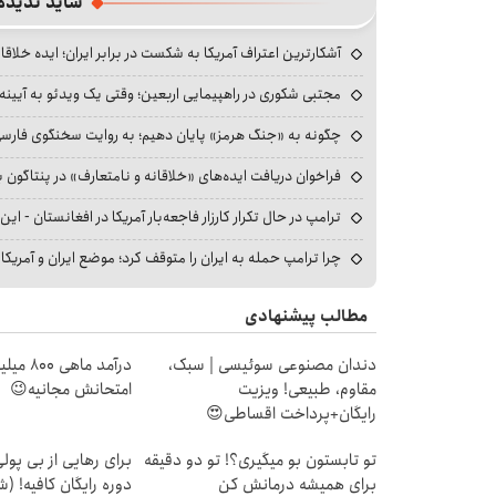
شاید ندیده
آشکارترین اعتراف آمریکا به شکست در برابر ایران؛ ایده خلاقا
مجتبی شکوری در راهپیمایی اربعین؛ وقتی یک ویدئو به آیینه‌
چگونه به «جنگ هرمز» پایان دهیم؛ به روایت سخنگوی فارسی‌ز
فراخوان دریافت ایده‌های «خلاقانه و نامتعارف» در پنتاگون بر
ترامپ در حال تکرار کارزار فاجعه‌بار آمریکا در افغانستان - این 
چرا ترامپ حمله به ایران را متوقف کرد؛ موضع ایران و آمریک
مطالب پیشنهادی
دندان مصنوعی سوئیسی | سبک،
درآمد ما
مقاوم، طبیعی! ویزیت
امتحانش مجانیه😉
رایگان+پرداخت اقساطی😍
تو تابستون بو میگیری؟! تو دو دقیقه
برای رهایی از بی پو
برای همیشه درمانش کن
دوره رایگان کافیه! (ش