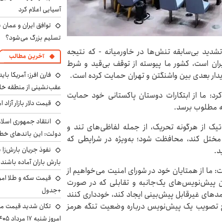
آسیایی اعلام کرد
توافق ایران و عمان ب
تسلیم بزرگ می‌شود؟
شدید بی‌سابقه تنش‌ها در خاورمیانه - که نتیجه
آخرین مطالب
یران است، کشور ما پیوسته از توقف بی‌قید و شرط
فارن افرز: آمریکا بای
دار بعدی بین واشنگتن و تهران حمایت کرده است.
عقب‌نشینی از منطقه خ
کرد: ما از ابتکارات دوستان پاکستانی خود حمایت
قیمت دلار بازار آزاد امروز شنب
جه مطلوب برسد.
انتقاد جمهوری اسلام
یک از هرگونه تحریک، از جمله لفاظی‌های تند و
دولت: این باندهای خطرن
ا مختل کند، محافظت شود؛ به‌ویژه در شرایطی که
د.
بارش باران آماده باشند
 ما از همتایان خود در شورای امنیت می‌خواهیم از
 پیش‌نویس‌های یک‌جانبه و تقابلی که در صورت
+جدول
مدهای غیرقابل پیش‌بینی ایجاد کند، خودداری کنند
اه با چین مانع تصویب یک پیش‌نویس درباره وضعیت تنگه هرمز
تکان شدید قیمت محص
امروز شنبه ۱۷ مرداد ۱۴۰۵