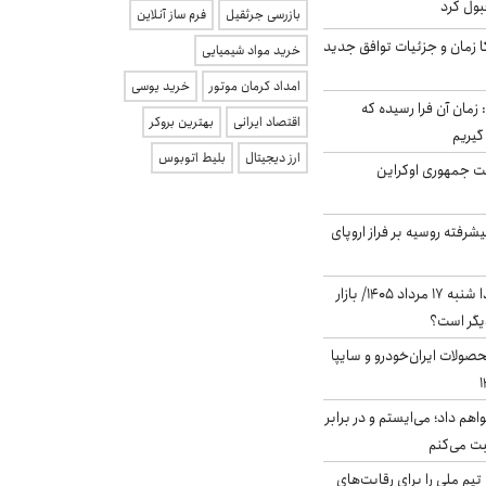
بول کرد
بازرسی جرثقیل
فرم ساز آنلاین
کا زمان و جزئیات توافق جدید
خرید مواد شیمیایی
امداد کرمان موتور
خرید یوسی
 زمان آن فرا رسیده که
اقتصاد ایرانی
بهترین بروکر
گیریم
ارز دیجیتال
بلیط اتوبوس
ست جمهوری اوکراین
گنده پیشرفته روسیه بر فراز اروپای
پیش‌بینی بورس فردا شنبه ۱۷ مرداد ۱۴۰۵/ بازار
یگر است؟
ولات ایران‌خودرو و سایپا
هم داد؛ می‌ایستم و در برابر
بت می‌کنم
تیم ملی را برای رقابت‌های