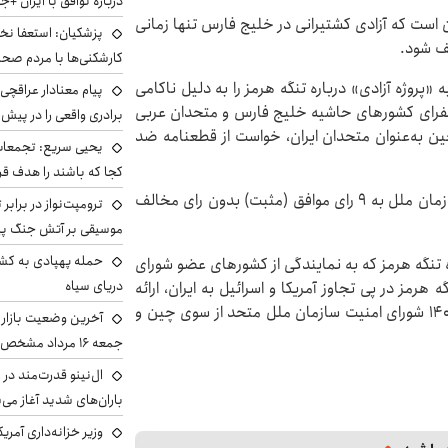
درباره توافق با ایران +ج
ن است که آزادی کشتیرانی در خلیج فارس تنها زمانی
پزشکیان: استعفا نخوا
ف شود.
کارشکنی‌ها با مردم صح
پروژه آزادی» درباره تنگه هرمز را به دلیل ناکامی
پیام معنادار عراقچی:
 سفرای کشورهای حاشیه خلیج فارس و متحدان عربی
برادری واقعی را در پیش 
ین به‌عنوان متحدان ایران، خواست از قطعنامه‌ ضد
یحیی سریع: تجمعات 
کجا که باشند را هدف قر
یک قطعنامه برای تصویب در شورای ۱۵ عضوی امنیت سازمان ملل به ۹ رای موافق (مثبت) بدون رای مخالف
ترومپت‌نواز در برابر 
موسیقی بر آتش جنگ پیر
حمله پهپادی به کشت
 تنگه هرمز که به نمایندگی از کشورهای عضو شورای
دریای سیاه
رمز در پی تجاوز آمریکا و اسرائیل به ایران، ارائه
شده بود، در نشست ۷ آوریل ۲۰۲۶ برابر با ۱۸ فروردین ۱۴۰۵ شورای امنیت سازمان ملل متحد از سوی چین و
آخرین وضعیت بازار ار
جمعه ۱۶ مرداد مشخص شد
ال‌نینو قدرت‌مند در 
باران‌های شدید آغاز می
وزیر خزانه‌داری آمری