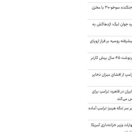
بُرد ۳۰۰۰ کیلومتری جنگنده سوخو-۳۰ با مخزن
ره جوان لیگ؛ اژدهاکش به
گنده پیشرفته روسیه بر فراز اروپای
ایران، ترامپ را به سرنوشت ۴۵ سال پیش کارتر
مپ از افشای میزان ذخایر
ران در قاهره: ترامپ برای
س می‌کند
ر سر تنگه هرمز؛ ترامپ آماده
ات وزیر خزانه‌داری آمریکا