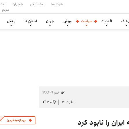
شبکه۱۰۰
صدسالگی
هم‌زبان
صدا
مردم
هنگ
اقتصاد
سیاست
ورزش
جهان
استان‌ها
زندگی
خبر: ۱۴۶٬۶۲۹
نظرات: ۲
۰
-
۲
یران را نابود کرد
پربازدیدترین