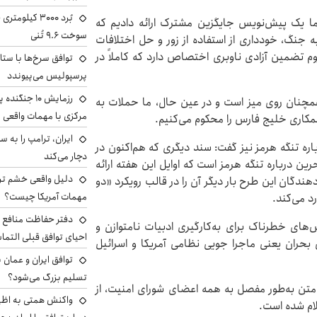
ما یک پیش‌نویس جایگزین مشترک ارائه دادیم که
سوخت ۹.۶ تُنی
 جنگ، خودداری از استفاده از زور و حل اختلافات
وم تضمین آزادی ناوبری اختصاص دارد که کاملاً در
توافق سرخ‌ها با ستا
پرسپولیس می‌پیوندد
رزمایش ۱۰ جن
همچنان روی میز است و در عین حال، ما حملات به
مرکزی با مهمات واقعی
کاری خلیج فارس را محکوم می‌کنیم.
ره تنگه هرمز نیز گفت: سند دیگری که هم‌اکنون در
دچار می‌کند
ن درباره تنگه هرمز است که اوایل این هفته ارائه
دلیل واقعی خشم ترا
دهندگان این طرح بار دیگر آن را در قالب رویکرد «دو
مهمات آمریکا چیست؟
د می‌کند.
دفتر حفاظت منافع ای
ش‌های خطرناک برای به‌کارگیری ادبیات نامتوازن و
احیای توافق قبلی التما
بحران یعنی ماجرا جویی نظامی آمریکا و اسرائیل
توافق ایران و عمان ب
تسلیم بزرگ می‌شود؟
 متن به‌طور مفصل به همه اعضای شورای امنیت، از
واکنش همتی به اظهار