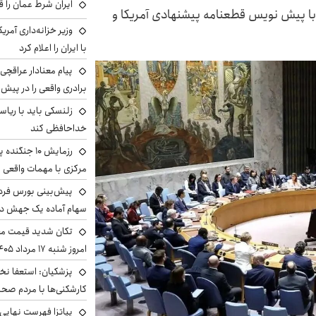
ایران شرط عمان را ق
با پیش نویس قطعنامه پیشنهادی آمریکا و
وزیر خزانه‌داری آمری
با ایران را اعلام کرد
پیام معنادار عراقچی:
برادری واقعی را در پیش 
زلنسکی باید با ریا
خداحافظی کند
رزمایش ۱۰ جن
مرکزی با مهمات واقعی
سهام آماده یک جهش د
تکان شدید قیمت محص
امروز شنبه ۱۷ مرداد ۱۴۰۵
پزشکیان: استعفا نخوا
کارشکنی‌ها با مردم صح
پیاتزا فهرست نهایی 