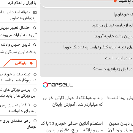
 باشید
با ایران را اعلام کرد
بدرقه استاد ابوالقا
نه خریداریم!
ابدی‌اش+تصاویر
ای از جامعه تبدیل می‌شود
احتمال تغییر میزبان
آبی‌ها به امارات می‌روند
بان وزارت خارجه آمریکا
ای تنبیه ایران؛ کفگیر ترامپ به ته دیگ خورد!
پدافند ایران سرنگون شد
بار در ایران - است
بازرگانی
ا در قبال «توافق» چیست؟
ثبت برند یا خرید برن
کسب‌وکار شما مناسب‌ت
بررسی ویژگی های فن
این ویژگی ها را باید بلد
هی 800 میلیونی رویا نیست!
ویدیو هولناک از جوان کارتن خوابی
که میلیاردر شد. آموزش رایگان
۷ اقدام ضروری پس 
راهنمای خانواده‌ها
راهی مطمئن برای ح
لی دیدن همین
استعلام آنلاین خلافی خودرو 👈با کد
نوسان
مارتو وارد کن)
ملی و پلاک، سریع، دقیق و بدون