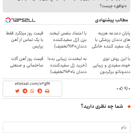
«توافق» چیست؟
مطالب پیشنهادی
پایان دغدغه هزینه
با اعتماد بنفس لبخند
قیمت روز میلگرد فقط
های دندان پزشکی با
بزن (ژل سفیدکننده
با یک تماس از آهن
پک سفید کننده خانگی
دندان40%تخفیف)
پرایس
با این روش توی
به لبخندت زیبایی بده!
قیمت روز آهن آلات
خونه،سفیدی و زیبایی
(خرید ژل سفیدکننده
ساختمانی و صنعتی
دندوناتو برگردون
دندان با40%تخفیف)
(40%off)
۰
۰
شما چه نظری دارید؟