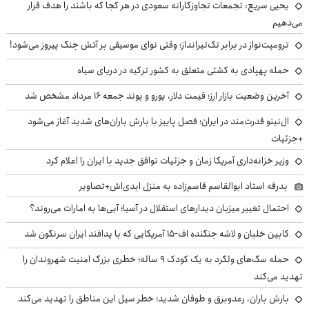
یحیی سریع: تجمعات تجاوزکارانه سعودی در هر کجا که باشند را هدف قرار
می‌دهیم
ترومپت‌نواز در برابر تک‌تیرانداز؛ وقتی نوای موسیقی بر آتش جنگ پیروز می‌شود!
حمله پهپادی به کشتی متعلق به کشور ترکیه در دریای سیاه
آخرین وضعیت بازار ارز؛ قیمت دلار، یورو و پوند جمعه ۱۶ مرداد مشخص شد
ال‌نینو قدرت‌مند در ایران؛ فصل پاییز با بارش باران‌های شدید آغاز می‌شود
+جزئیات
وزیر خزانه‌داری آمریکا زمان و جزئیات توافق جدید با ایران را اعلام کرد
بدرقه استاد ابوالقاسم قاسم‌زاده به منزل ابدی‌اش+تصاویر
احتمال تغییر میزبان دیدارهای استقلال در آسیا؛ آبی‌ها به امارات می‌روند؟
کابین خلبان و لاشه جنگنده اف-۱۵ آمریکایی که با پدافند ایران سرنگون شد
حمله سگ‌های ولگرد به یک کودک ۹ ساله؛ خطری بزرگ امنیت شهروندان را
تهدید می‌کند
بارش باران، رعدوبرق و طوفان شدید؛ خطر سیل این مناطق را تهدید می‌کند