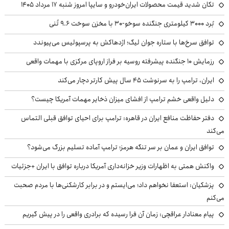
تکان شدید قیمت محصولات ایران‌خودرو و سایپا امروز شنبه ۱۷ مرداد ۱۴۰۵
بُرد ۳۰۰۰ کیلومتری جنگنده سوخو-۳۰ با مخزن سوخت ۹.۶ تُنی
توافق سرخ‌ها با ستاره جوان لیگ؛ اژدهاکش به پرسپولیس می‌پیوندد
رزمایش ۱۰ جنگنده پیشرفته روسیه بر فراز اروپای مرکزی با مهمات واقعی
ایران، ترامپ را به سرنوشت ۴۵ سال پیش کارتر دچار می‌کند
دلیل واقعی خشم ترامپ از افشای میزان ذخایر مهمات آمریکا چیست؟
دفتر حفاظت منافع ایران در قاهره: ترامپ برای احیای توافق قبلی التماس
می‌کند
توافق ایران و عمان بر سر تنگه هرمز؛ ترامپ آماده تسلیم بزرگ می‌شود؟
واکنش همتی به اظهارات وزیر خزانه‌داری آمریکا درباره توافق با ایران +جزئیات
پزشکیان: استعفا نخواهم داد؛ می‌ایستم و در برابر کارشکنی‌ها با مردم صحبت
می‌کنم
پیام معنادار عراقچی: زمان آن فرا رسیده که برادری واقعی را در پیش گیریم