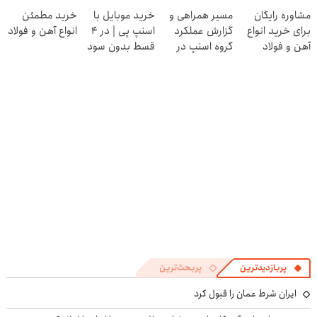
پرایس
در منزل درمان
مشاوره رایگان
مسیر همراهی و
خرید موبایل با
خرید مطمئن
کنی! 👈🏻
برای خرید انواع
گزارش عملکرد
اسنپ پی | در ۴
انواع آهن و فولاد
پرسش‌نامه
آهن و فولاد
گروه اسنپ در
قسط بدون سود
۱۴۰۴
و کارمزد!
پربازدیدترین
پربحث‌ترین
ایران شرط عمان را قبول کرد