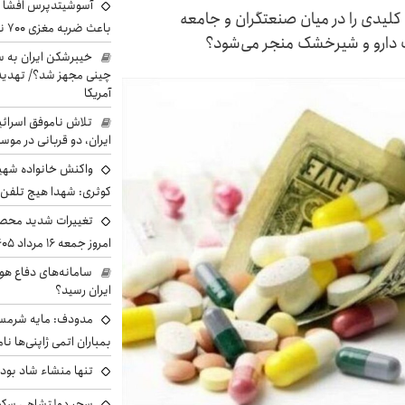
آسوشیتدپرس افشا ک
۲ تومان، این پرسش کلیدی را در میان صنعتگران و جامعه
باعث ضربه مغزی ۷۰۰ نظامی آمریکایی شد
ت دارو و شیرخشک منجر می‌شود؟
خیبرشکن ایران به س
چینی مجهز شد؟/ تهدید 
آمریکا
تلاش ناموفق اسرائی
ایران، دو قربانی در موس
واکنش خانواده شهید 
کوثری: شهدا هیچ تلفن 
تغییرات شدید محصو
امروز جمعه ۱۶ مرداد ۱۴۰۵ را ببینند
سامانه‌های دفاع هو
ایران رسید؟
مدودف: مایه شرمسا
بمباران اتمی ژاپنی‌ها نام
تنها منشاء شاد بو
سحر دولتشاهی سکو