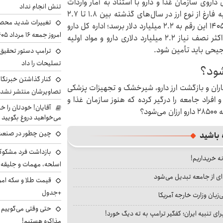
روی سازمان غذا و دارو با استناد به آمار واردات
تنش انجام نداد
چند سال اخیر می‌گوید که میزان واردات دارو و مواد اولیه فارغ از نوع ارز در سال‌های گذشته بین ۱.۸ تا ۲.۷
تغییرات شدید محصو
میلیارد دلار در نوسان بوده و پیش‌بینی می‌شود در سال ۱۴۰۵ این رقم به ۲.۲ میلیارد دلار برسد؛ اداره کل دارو
امروز جمعه ۱۶ مرداد ۱۴۰۵ را ببینند
از محل ۱.۱ میلیارد دلار ارز ترجیحی، قادر به پوشش حداکثر نصف نیاز ۲.۲ میلیارد دلاری دارو و مواد اولیه
ترجیحی باید تأمین شود.
ترامپ دستور تحقیق 
تسلیحات را داد
شود؟
کنار گذاشتن خبرنگار
اران و بازگشت ارز دارو، شیرخشک و تجهیزات پزشکی
تصاویرشان منتشر نشد
ان و افراد جامعه را درگیر کرده که هنوز سازمان غذا و
آقایان! خودتان را 
د؟
می‌خواهید دروغ بگویید
چین چطور در صنعت
 باشید
بازداشت فرد مشکوک 
نه خریداریم!
اسلحه، مهمات و جلیق
ای از جامعه تبدیل می‌شود
+جدول
بان وزارت خارجه آمریکا
حتی وقتی می‌گوییم م
ای تنبیه ایران؛ کفگیر ترامپ به ته دیگ خورد!
مذاکره هستیم!