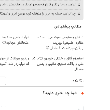
ترامپ در حال تکرار کارزار فاجعه‌بار آمریکا در افغانستان - این 
چرا ترامپ حمله به ایران را متوقف کرد؛ موضع ایران و آمریک
مطالب پیشنهادی
دندان مصنوعی سوئیسی | سبک،
درآمد ما
مقاوم، طبیعی! ویزیت
امتحانش مجانیه😉
رایگان+پرداخت اقساطی😍
استعلام آنلاین خلافی خودرو 👈با کد
ویدیو هولناک از جوا
ملی و پلاک، سریع، دقیق و بدون
که میلیاردر شد. آموز
معطلی
۰
۱
شما چه نظری دارید؟