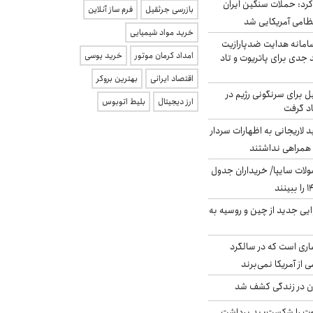
رد: حملات سنگین ایران
بازرسی جرثقیل
فرم ساز آنلاین
خرید مواد شیمیایی
امانه هدایت ضدپارازیت
امداد کرمان موتور
خرید یوسی
جدی برای پاتریوت و تاد
اقتصاد ایرانی
بهترین بروکر
ل برای سرنگونی رژیم در
ارز دیجیتال
بلیط اتوبوس
اد گرفت
لاریجانی به اظهارات سردار
همراهی نداشتند
لات سایپا/ خریداران جدول
ایی جدید از چین و روسیه به
ری است که در سالگرد
ی از آمریکا نمی‌برند
دن در زندگی کشف شد
ت را شکست: بد برداشت