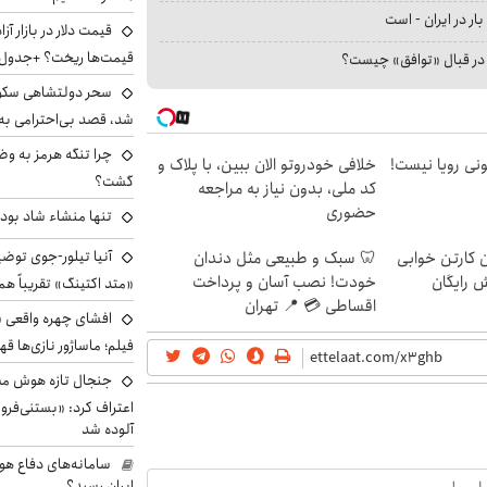
بار در ایران - است
قیمت‌ها ریخت؟ +جدول
ا در قبال «توافق» چیست؟
سحر دولتشاهی سکو
شد، قصد بی‌احترامی به 
چرا تنگه هرمز به و
هی 800 میلیونی رویا نیست!
خلافی خودروتو الان ببین، با پلاک و
گشت؟
کد ملی، بدون نیاز به مراجعه
حضوری
تنها منشاء شاد بو
آنیا تیلور-جوی توضی
ن کارتن خوابی
🦷 سبک و طبیعی مثل دندان
ش رایگان
خودت! نصب آسان و پرداخت
«متد اکتینگ» تقریباً 
اقساطی 💳 📍 تهران
افشای چهره واقعی «
فیلم؛ ماساژور نازی‌ها قه
جنجال تازه هوش مصن
اعتراف کرد: «بستنی‌ف
آلوده شد
سامانه‌های دفاع هو
ایران رسید؟