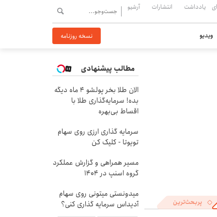
ی
یادداشت
انتشارات
آرشیو
ویدیو
نسخه روزنامه
مطالب پیشنهادی
الان طلا بخر پولشو 4 ماه دیگه
بده! سرمایه‌گذاری طلا با
اقساط بی‌بهره
سرمایه گذاری ارزی روی سهام
تویوتا - کلیک کن
مسیر همراهی و گزارش عملکرد
گروه اسنپ در ۱۴۰۴
میدونستی میتونی روی سهام
پربحث‌ترین
آدیداس سرمایه گذاری کنی؟