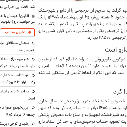
شد، قصد بی‌احترامی به 
ه بانک مرکزی تصمیم گرفت به تدریج ارز ترجیحی را از دارو و شیرخشک
آقایان! خودتان را 
حذف کند؛ اما پس از گذشت چندماه اجرای این مصوبه، حدود ۲ هفته پیش «۶ اردیبهشت‌ماه ۱۴۰۵» بانک
می‌خواهید دروغ بگویید
رجیحی ۲۸۵۰۰ به دارو، شیرخشک، ملزومات و تجهیزات پزشکی و گندم بازگشت. به
رز ترجیحی یکی از مهمترین دلایل گران شدن دارو
آخرین مطالب
۲۸ بردارد.
سخنان متناقض ترامپ 
ارو است
خبرساز شد
عبدالناصر همتی در گفت‌وگویی تلویزیونی به صراحت اعلام کرد که از همین
خبر مهم برای متقاض
ه برای ما اهمیت دارو تأمین بودجه کالاهای اساسی و
باید ۵ سال بیشتر کار کنند
است که این اقلام از لحاظ تأمین ارز مشکلی نداشته
هواشناسی هشدار داد
رگبار باران تا ۵ روز آینده
به این ۵ دلیل
است
، در خصوص نحوه تخصیص ارزترجیحی در سال جاری
ایران‌خودرو امروز با
اعلام کرد که ارز تخصیص‌ یافته ترجیحی به حوزه غذا و دارو برایسال ۱۴۰۵ برابر با ۳ میلیارد دلار بوده که سهم
۱. میلیارد دلاراست و مابقی به شیرخشک، تجهیزات و ملزومات مصرفی پزشکی
جمعه ۱۶ مرداد ۱۴۰۵
ن دلار از این مبلغ بابت تسویه حساب ترخیص‌های با حداقل اسناد دارو
رشیدی کوچی: پزشکیا