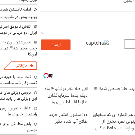
ادامه تابستان شیرین
وینیسیوس در مادرید م
تلاش ناموفق اسرائی
ایران، دو قربانی در موس
خیبرشکن ایران به س
ارسال
چینی مجهز شد؟/ تهدید 
آمریکا
بازرگانی
ثبت برند یا خرید برن
کسب‌وکار شما مناسب‌ت
ید طلا قسطی شد!!!!!!
الان طلا بخر پولشو 4 ماه
بررسی ویژگی های فن
دیگه بده! سرمایه‌گذاری
این ویژگی ها را باید بلد
طلا با اقساط بی‌بهره
۷ اقدام ضروری پس 
راهنمای خانواده‌ها
 هر اندازه ای که میخوای
100 میلیون اعتبار خرید
تونی نقره بخری از
طلای آب شده بگیر
راهی مطمئن برای ح
مایه ات محافظت کنی
نوسان