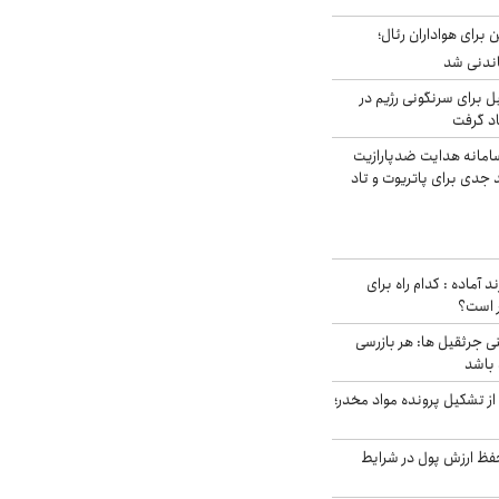
 برای هواداران رئال؛
اندنی شد
ل برای سرنگونی رژیم در
اد گرفت
امانه هدایت ضدپارازیت
جدی برای پاتریوت و تاد
د آماده : کدام راه برای
ر است؟
ی جرثقیل ها: هر بازرسی
 باشد
از تشکیل پرونده مواد مخدر؛
فظ ارزش پول در شرایط