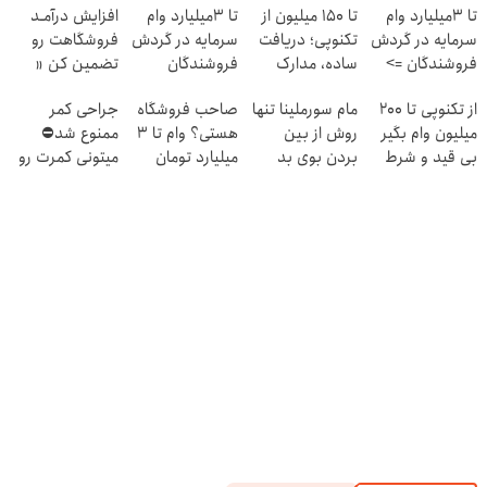
تا 3میلیارد وام
تا ۱۵۰ میلیون از
تا 3میلیارد وام
افزایش درآمـد
سرمایه در گردش
تکنوپی؛ دریافت
سرمایه در گردش
فروشگاهت رو
فروشندگان =>
ساده، مدارک
فروشندگان
تضمین کن «
فروشگاهت رو
حداقلی
فروشگاهت رو
از تکنوپی تا 200
مام سورملینا تنها
صاحب فروشگاه
جراحی کمر
ثبت کن
ثبت کن »
میلیون وام بگیر
روش از بین
هستی؟ وام تا ۳
ممنوع شد⛔
بی قید و شرط
بردن بوی بد
میلیارد تومان
میتونی کمرت رو
بدن (کلیک کن و
بگیر
در منزل درمان
مشاوره بگیر)
کنی! 👈🏻
پرسش‌نامه