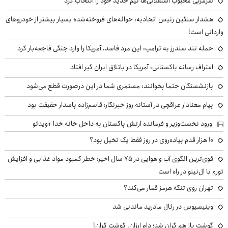
سرمربی محبوب استقلالی‌ها تیم جدید خود را انتخاب کرد
هشدار سنگین رئیس اتحادیه: حواله‌های فروخته‌شده بسیار بیشتر از خودروهای
وارداتی است!
حمله تند سندرز به ترامپ: این مرد فاسد، آمریکا را وارد جنگی فاجعه‌بار کرد
اعتراف رسانه پاکستانی: آمریکا در باتلاق ایران گیر افتاد
بازنشستگان حتما بخوانند: مستمری شما در این درصورت قطع می‌شود
پیام معنادار عراقچی در آستانه روز خبرنگار؛ قاسم‌زاده پاسدار حقیقت بود
ورود نخست‌وزیر و فرمانده ارتش پاکستان به داخل خانه خدا +ویدئو
۱۰ هزار قدم پیاده‌روی در روز فقط یک تخیل بود؟
قوی‌ترین الگوی آب و هوایی در ۷۵ سال اخیر؛ خطر کمبود مواد غذایی و افزایش
تورم با ال‌نینو در راه است
تهران روی تنگه هرمز قمار می‌کند؟
وینیسیوس در رئال مادرید ماندنی شد
گوشت باز هم گران شد؛ دام ارزان، گوشت گران!