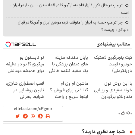
ترامپ در حال تکرار کارزار فاجعه‌بار آمریکا در افغانستان - این بار در ایران -
است
چرا ترامپ حمله به ایران را متوقف کرد؛ موضع ایران و آمریکا در قبال
«توافق» چیست؟
مطالب پیشنهادی
کیت پنچرگیری لاستیک
پایان دغدغه هزینه
تو تابستون بو
خودرو (قیمت
های دندان پزشکی با
میگیری؟! تو دو دقیقه
باورنکردنی)
پک سفید کننده خانگی
برای همیشه درمانش
کن
با این روش توی
ماشین ام وی ام
لامپ اضطراری شارژی،
خونه،سفیدی و زیبایی
گذاشتی برای فروش ؟
تامین روشنایی در
دندوناتو برگردون
اینجا سریع و راحت
شرایط بحرانی
(40%off)
بفروش
۰
۰
شما چه نظری دارید؟