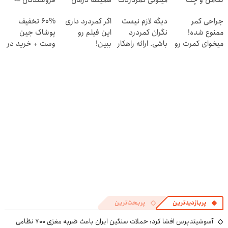
ضامن و چک
میتونی کمردردت
همیشه درمان
فروشندگان =>
رو "در منزل"
کن!
فروشگاهت رو
جراحی کمر
دیگه لازم نیست
اگر کمردرد داری
60% تخفیف
درمان کنی!
◗پرسش‌نامه◖
ثبت کن
ممنوع شده!
نگران کمردرد
این فیلم رو
پوشاک جین
میخوای کمرت رو
باشی. ارائه راهکار
ببین!
وست + خرید در
در منزل درمان
موثر
◗پرسش‌نامه رو
4 قسط
کنی؟
پر کن◖
((پرسش‌نامه))
پربازدیدترین
پربحث‌ترین
آسوشیتدپرس افشا کرد: حملات سنگین ایران باعث ضربه مغزی ۷۰۰ نظامی