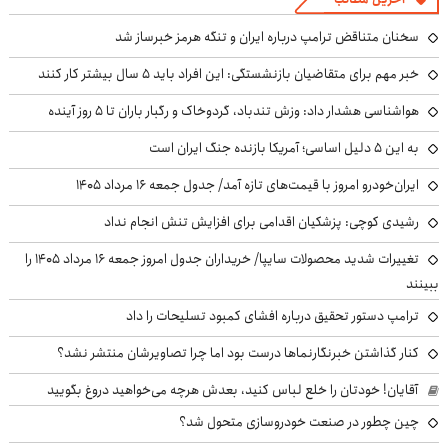
سخنان متناقض ترامپ درباره ایران و تنگه هرمز خبرساز شد
خبر مهم برای متقاضیان بازنشستگی: این افراد باید ۵ سال بیشتر کار کنند
هواشناسی هشدار داد: وزش تندباد، گردوخاک و رگبار باران تا ۵ روز آینده
به این ۵ دلیل اساسی؛ آمریکا بازنده جنگ ایران است
ایران‌خودرو امروز با قیمت‌های تازه آمد/ جدول جمعه ۱۶ مرداد ۱۴۰۵
رشیدی کوچی: پزشکیان اقدامی برای افزایش تنش انجام نداد
تغییرات شدید محصولات سایپا/ خریداران جدول امروز جمعه ۱۶ مرداد ۱۴۰۵ را
ببینند
ترامپ دستور تحقیق درباره افشای کمبود تسلیحات را داد
کنار گذاشتن خبرنگارنماها درست بود اما چرا تصاویرشان منتشر نشد؟
آقایان! خودتان را خلع لباس کنید، بعدش هرچه می‌خواهید دروغ بگویید
چین چطور در صنعت خودروسازی متحول شد؟