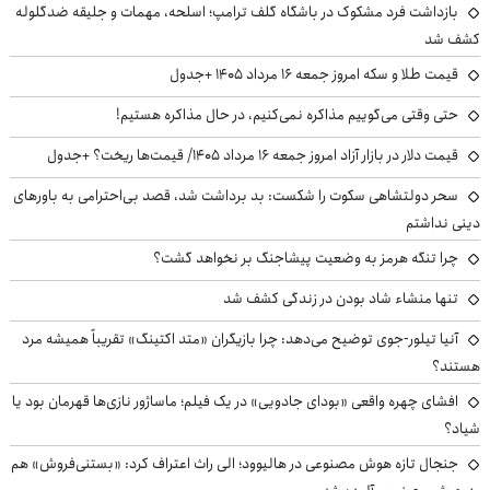
بازداشت فرد مشکوک در باشگاه گلف ترامپ؛ اسلحه، مهمات و جلیقه ضدگلوله
کشف شد
قیمت طلا و سکه امروز جمعه ۱۶ مرداد ۱۴۰۵ +جدول
حتی وقتی می‌گوییم مذاکره نمی‌کنیم، در حال مذاکره هستیم!
قیمت دلار در بازار آزاد امروز جمعه ۱۶ مرداد ۱۴۰۵/ قیمت‌ها ریخت؟ +جدول
سحر دولتشاهی سکوت را شکست: بد برداشت شد، قصد بی‌احترامی به باورهای
دینی نداشتم
چرا تنگه هرمز به وضعیت پیشاجنگ بر نخواهد گشت؟
تنها منشاء شاد بودن در زندگی کشف شد
آنیا تیلور-جوی توضیح می‌دهد: چرا بازیگران «متد اکتینگ» تقریباً همیشه مرد
هستند؟
افشای چهره واقعی «بودای جادویی» در یک فیلم؛ ماساژور نازی‌ها قهرمان بود یا
شیاد؟
جنجال تازه هوش مصنوعی در هالیوود؛ الی راث اعتراف کرد: «بستنی‌فروش» هم