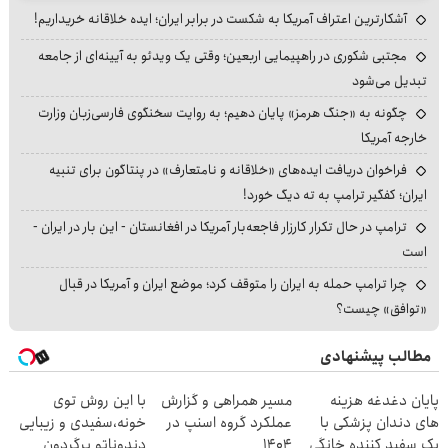
آشکارترین اعتراف آمریکا به شکست در برابر ایران؛ ایده خلاقانه خریداریم!
مجتبی شکوری در راهپیمایی اربعین؛ وقتی یک ویدئو به آیینه‌ای از جامعه
تبدیل می‌شود
چگونه به «جنگ هرمز» پایان دهیم؛ به روایت سخنگوی فارسی‌زبان وزارت
خارجه آمریکا
فراخوان دریافت ایده‌های «خلاقانه و نامتعارف» در پنتاگون برای تنبیه
ایران؛ کفگیر ترامپ به ته دیگ خورد!
ترامپ در حال تکرار کارزار فاجعه‌بار آمریکا در افغانستان - این بار در ایران -
است
چرا ترامپ حمله به ایران را متوقف کرد؛ موضع ایران و آمریکا در قبال
«توافق» چیست؟
مطالب پیشنهادی
پایان دغدغه هزینه
مسیر همراهی و گزارش
با این روش توی
های دندان پزشکی با
عملکرد گروه اسنپ در
خونه،سفیدی و زیبایی
پک سفید کننده خانگی
۱۴۰۴
دندوناتو برگردون