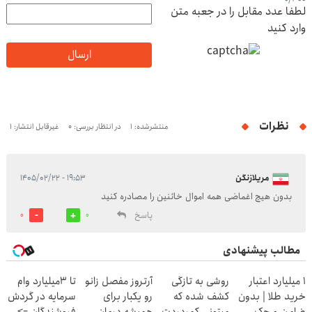
لطفا عدد مقابل را در جعبه متن
وارد کنید
ارسال
نظرات
منتشرشده: 1
در انتظار بررسی: 0
غیرقابل انتشار: 1
مریلازنگن
۱۹:۵۳ - ۱۴۰۵/۰۲/۲۲
بدون هیچ اغماضی همه اموال خائنین را مصادره کنید
پاسخ
0
0
مطالب پیشنهادی
۱ میلیارد اعتبار
روشی به تازگی
آرتروز مفصل زانو
تا 3میلیارد وام
خرید طلا | بدون
کشف شده که
رو یکبار برای
سرمایه در گردش