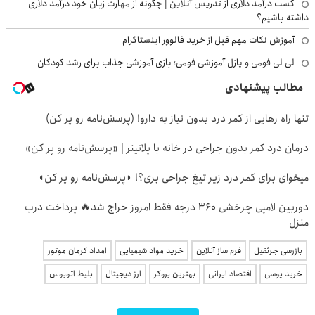
کسب درآمد دلاری از تدریس آنلاین | چگونه از مهارت زبان خود درآمد دلاری
داشته باشیم؟
آموزش نکات مهم قبل از خرید فالوور اینستاگرام
لی لی فومی و پازل آموزشی فومی؛ بازی آموزشی جذاب برای رشد کودکان
مطالب پیشنهادی
تنها راه رهایی از کمر درد بدون نیاز به دارو! (پرسش‌نامه رو پر کن)
درمان درد کمر بدون جراحی در خانه با پلاتینر | «پرسش‌نامه رو پر کن»
میخوای برای کمر درد زیر تیغ جراحی بری؟! ◗پرسش‌نامه رو پر کن◖
دوربین لامپی چرخشی 360 درجه فقط امروز حراج شد🔥 پرداخت درب
منزل
بازرسی جرثقیل
فرم ساز آنلاین
خرید مواد شیمیایی
امداد کرمان موتور
خرید یوسی
اقتصاد ایرانی
بهترین بروکر
ارز دیجیتال
بلیط اتوبوس