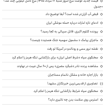
قیمت جدید گوشت مرغ امروز شنبه ۱۷ مرداد ۱۴۰۵/ مرغ کامل کیلویی چند شد؟
+جدول
قبض آب گران‌تر شده است؟ آبفا توضیح داد
ادعای تازه امارات درباره حمله موشکی ایران
پرونده کلثوم اکبری، قاتل سریالی به کجا رسید؟
ماجرای پیامک « مشمول سهمیه جنگ هستید» چیست؟
نقشه ترور مسی و رونالدو در آمریکا لو رفت
سخنگوی سپاه «شرط اصلی ایران» برای بازگشایی تنگه هرمز را اعلام کرد
مشاهده پرنده نادر «شبگرد مصری» پس از ۶۰ سال غیبت در نهاوند
بازار اجاره خانه و مشکل ناتمام مستاجران
تصاویری از قدیمی‌ترین خبرنگاران مشهد!
سخنگوی سپاه شرایط بازگشایی تنگه هرمز را اعلام کرد
استرس روی سلامت بدن چه تاثیری دارد؟