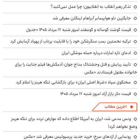
تذکر رهبر انقلاب به انقلابیون؛ چرا عمل نمی‌کنید؟
جایگزین ناو هواپیمابر آبراهام لینکلن معرفی شد
قیمت گوشت گوساله و گوسفند امروز شنبه ۱۷ مرداد ۱۴۰۵ +جدول
ترکیه نخستین بمب سنگرشکن خود را با قابلیت پرتاب از پهپاد آزمایش کرد
ادعای تازه امارات درباره حمله موشکی ایران
تأیید ربایش و قتل وحشتناک مداح جوان؛ آدمکش‌ها فیلم جنایت را برای
خانواده مقتول فرستادند +عکس
سخنگوی سپاه «شرط اصلی ایران» برای بازگشایی تنگه هرمز را اعلام کرد
قیمت دلار بازار آزاد امروز شنبه ۱۷ مرداد ۱۴۰۵
آخرین مطالب
ونس مدعی شد: ایران به آمریکا اطلاع داده که عوارض تردد برای تنگه هرمز
وضع نخواهد کرد!
رونمایی از اژدهای سرخ؛ خرید جدید پرسپولیس معرفی شد +عکس