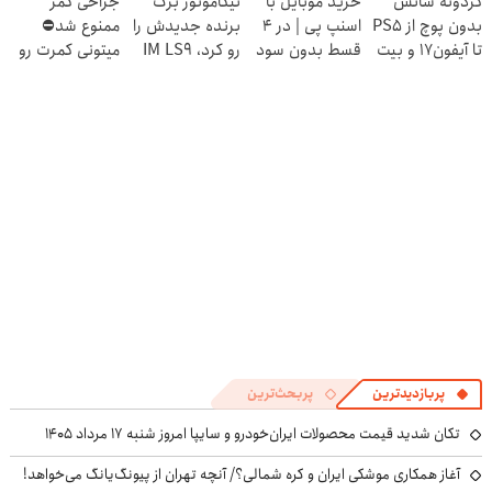
گردونه شانس
خرید موبایل با
نیکاموتور برگ
جراحی کمر
شد
ایران شد
رونمایی شد!
بدون پوچ از PS5
اسنپ پی | در ۴
برنده جدیدش را
ممنوع شد⛔
تا آیفون17 و بیت
قسط بدون سود
رو کرد، IM LS9
میتونی کمرت رو
کوین 🔥
و کارمزد!
رسماً وارد بازار
در منزل درمان
ایران شد
کنی! 👈🏻
پرسش‌نامه
پربازدیدترین
پربحث‌ترین
تکان شدید قیمت محصولات ایران‌خودرو و سایپا امروز شنبه ۱۷ مرداد ۱۴۰۵
آغاز همکاری موشکی ایران و کره شمالی؟/ آنچه تهران از پیونگ‌یانگ می‌خواهد!