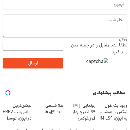
0
/
400
لطفا عدد مقابل را در جعبه متن
وارد کنید
ارسال
مطالب پیشنهادی
ورود یک غول
رونمایی از IM
طلا قسطی
لوکس‌ترین
لوکس و هوشمند
LS9، پرچم‌دار
شد!!!!💰🔥
شاسی‌بلند EREV
به ایران، IM LS9
فوق‌لوکس
در ایران، توسط
رسماً رونمایی
EREV وارد بازار
نیکا موتور