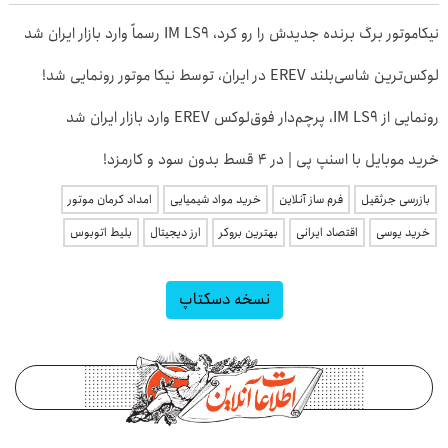
نیکاموتور برگ برنده جدیدش را رو کرد، IM LS9 رسماً وارد بازار ایران شد
لوکس‌ترین شاسی‌بلند EREV در ایران، توسط نیکا موتور رونمایی شد!
رونمایی از IM LS9، پرچم‌دار فوق‌لوکس EREV وارد بازار ایران شد
خرید موبایل با اسنپ پی | در ۴ قسط بدون سود و کارمزد!
بازرسی جرثقیل
فرم ساز آنلاین
خرید مواد شیمیایی
امداد کرمان موتور
خرید یوسی
اقتصاد ایرانی
بهترین بروکر
ارز دیجیتال
بلیط اتوبوس
نسخه دسکتاپ