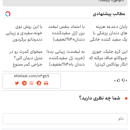
مطالب پیشنهادی
پایان دغدغه هزینه
با اعتماد بنفس لبخند
با این روش توی
های دندان پزشکی با
بزن (ژل سفیدکننده
خونه،سفیدی و زیبایی
پک سفید کننده خانگی
دندان40%تخفیف)
دندوناتو برگردون
(40%off)
این کرم جلبک، جوری
به لبخندت زیبایی بده!
میخوای کمرت رو در
چروکاتو صاف میکنه که
(خرید ژل سفیدکننده
منزل درمان کنی؟
انگار بوتاکس کردی!
دندان با40%تخفیف)
جراحی کمر ممنوع
(تخفیف ویژه)
شده! ((پرسش‌نامه))
۰
۰
شما چه نظری دارید؟