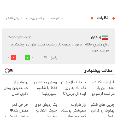
نظرات
منتشرشده: 1
در انتظار بررسی: 0
غیرقابل انتشار: 1
ژیلاتکرار
۱۰:۱۲ - ۱۴۰۵/۰۲/۲۴
دفاع مشروع جانانه ای بود درصورت تکرار بشدت آسیب فراوان و چشمگیری
خواهید خورد
پاسخ
0
0
مطالب پیشنهادی
قبل از اینکه دیر
با جلبک لاغری تو
رویش مجدد مو
رونمایی از
بشه، این راز
یک ماه به وزن
فقط با شامپو
جدیدترین روش
مراقبت از مو رو
ایده آل برس(تا
اسپیرولینا
لاغری آسان
ببین...
امشب تخفیف
(تخفیف تا
چربی های شکم
راز طراوت
پک رویش موی
جراحی کمر
ویژه)
امشب)
پهلوت رو فراری
همیشگی پوست،
جلبک، انتخاب
ممنوع شد⛔
بده!
کرم جوانساز
بهترین
میتونی کمرت رو