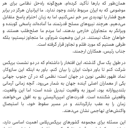
همان‌طور که بارها تأکید کرده‌ام، هیچ‌گونه راه‌حل نظامی برای هر
موضوعی که به ایران مربوط باشد وجود ندارد. ما ایرانیان هرگز در برابر
هیچ فشار یا تهدیدی سر خم نمی‌کنیم، اما به زبان احترام پاسخ متقابل
می‌دهیم. هرچند نیروهای مسلح قدرتمند ما آماده‌اند پاسخی کوبنده و
ویرانگر به متجاوزان خارجی بدهند، اما مردم ما صلح‌طلب هستند و
خواهان جنگ نیستند. در این وضعیت شرم‌آور، ما متجاوز نیستیم؛ بلکه
طرفی هستیم که مورد ظلم و تجاوز قرار گرفته است.
جناب رئیس، همکاران ارجمند،
در طول یک سال گذشته، این افتخار را داشته‌ام که در دو نشست بریکس
شرکت کنم تا باور دولت ایران را بیان کنم، باور به اینکه این سازوکار،
نماد ظهور نظمی نوین در جهان است؛ نظمی که در آن جنوب جهانی
یکی از معماران اصلی آینده جهان به شمار می‌رود. آنچه زمانی آرمانی
بلندپروازانه بود، امروز به واقعیت تبدیل شده است؛ اما این واقعیت،
واقعیتی شکننده است. قدرت‌های امپریالیستیِ رو به افول می‌خواهند
زمان را به عقب بازگردانند و در مسیر سقوط خود، با استیصال
واکنش‌های تهاجمی نشان می‌دهند.
این مسئله برای مجموعه کشورهای بریکس‌پلاس اهمیت اساسی دارد،