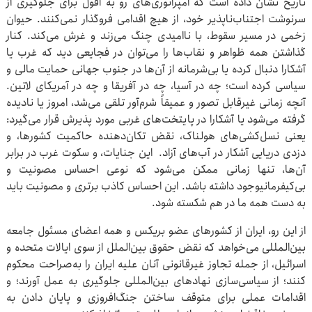
تاریخ نشان داده است که امپراتوری‌های رو به افول برای جلوگیری از
سرنوشت اجتناب‌ناپذیر خود، از هیچ اقدامی فروگذار نمی‌کنند. حیوان
زخمی در مسیر سقوط، با ناامیدی چنگ می‌زند و غرش می‌کند. کنار
گذاشتن همه ظواهر و نقاب‌ها را می‌توان در فجایعی دید که غرب یا
آشکارا دنبال کرده یا بی‌شرمانه از آن‌ها در جنوب جهانی حمایت مالی و
سیاسی کرده است؛ چه در آسیا، چه در آفریقا و چه در آمریکای لاتین.
آنچه زمانی غیرقابل تصور و عمیقاً شرم‌آور تلقی می‌شد، امروز یا نادیده
گرفته می‌شود یا آشکارا در پایتخت‌های غربی مورد پذیرش قرار می‌گیرد:
یعنی نسل‌کشی‌های هولناک، نقض تکان‌دهنده حاکمیت کشورها، و
دزدی دریایی آشکار در آب‌های آزاد. این جنایات، و سکوت غرب در برابر
آن‌ها، تنها زمانی ممکن می‌شود که نوعی احساس مصونیت و
بی‌کیفرمانیوجود داشته باشد. این احساس کاذب برتری و مصونیت باید
به دست همه ما در هم شکسته شود.
از این رو، ایران از کشورهای عضو بریکس و همه اعضای مسئول جامعه
بین‌المللی می‌خواهد که نقض حقوق بین‌الملل از سوی ایالات متحده و
اسرائیل، از جمله تجاوز غیرقانونی آنان علیه ایران را به‌صراحت محکوم
کنند؛ از سیاسی‌سازی نهادهای بین‌المللی جلوگیری به عمل آورند؛ و
اقدامات عملی برای متوقف ساختن جنگ‌افروزی و پایان دادن به