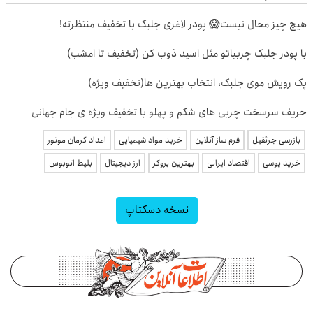
هیچ چیز محال نیست😱 پودر لاغری جلبک با تخفیف منتظرته!
با پودر جلبک چربیاتو مثل اسید ذوب کن (تخفیف تا امشب)
پک رویش موی جلبک، انتخاب بهترین ها(تخفیف ویژه)
حریف سرسخت چربی های شکم و پهلو با تخفیف ویژه ی جام جهانی
بازرسی جرثقیل
فرم ساز آنلاین
خرید مواد شیمیایی
امداد کرمان موتور
خرید یوسی
اقتصاد ایرانی
بهترین بروکر
ارز دیجیتال
بلیط اتوبوس
نسخه دسکتاپ