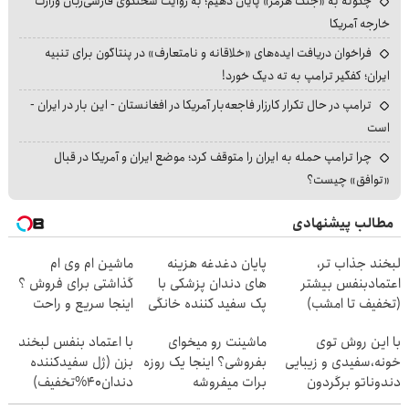
چگونه به «جنگ هرمز» پایان دهیم؛ به روایت سخنگوی فارسی‌زبان وزارت
خارجه آمریکا
فراخوان دریافت ایده‌های «خلاقانه و نامتعارف» در پنتاگون برای تنبیه
ایران؛ کفگیر ترامپ به ته دیگ خورد!
ترامپ در حال تکرار کارزار فاجعه‌بار آمریکا در افغانستان - این بار در ایران -
است
چرا ترامپ حمله به ایران را متوقف کرد؛ موضع ایران و آمریکا در قبال
«توافق» چیست؟
مطالب پیشنهادی
لبخند جذاب تر،
پایان دغدغه هزینه
ماشین ام وی ام
اعتمادبنفس بیشتر
های دندان پزشکی با
گذاشتی برای فروش ؟
(تخفیف تا امشب)
پک سفید کننده خانگی
اینجا سریع و راحت
بفروش
با این روش توی
ماشینت رو میخوای
با اعتماد بنفس لبخند
خونه،سفیدی و زیبایی
بفروشی؟ اینجا یک روزه
بزن (ژل سفیدکننده
دندوناتو برگردون
برات میفروشه
دندان40%تخفیف)
(40%off)