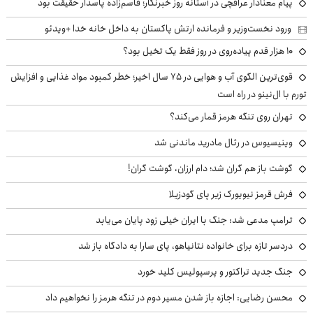
پیام معنادار عراقچی در آستانه روز خبرنگار؛ قاسم‌زاده پاسدار حقیقت بود
ورود نخست‌وزیر و فرمانده ارتش پاکستان به داخل خانه خدا +ویدئو
۱۰ هزار قدم پیاده‌روی در روز فقط یک تخیل بود؟
قوی‌ترین الگوی آب و هوایی در ۷۵ سال اخیر؛ خطر کمبود مواد غذایی و افزایش
تورم با ال‌نینو در راه است
تهران روی تنگه هرمز قمار می‌کند؟
وینیسیوس در رئال مادرید ماندنی شد
گوشت باز هم گران شد؛ دام ارزان، گوشت گران!
فرش قرمز نیویورک زیر پای گودزیلا
ترامپ مدعی شد: جنگ با ایران خیلی زود پایان می‌یابد
دردسر تازه برای خانواده نتانیاهو، پای سارا به دادگاه باز شد
جنگ جدید تراکتور و پرسپولیس کلید خورد
محسن رضایی: اجازه باز شدن مسیر دوم در تنگه هرمز را نخواهیم داد