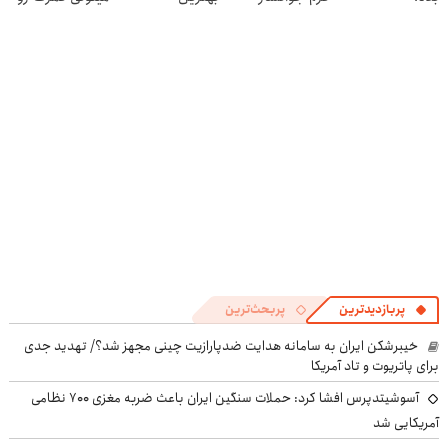
جلبک با
ها(تخفیف ویژه)
در منزل درمان
45%تخفیف
کنی! 👈🏻
پرسش‌نامه
پربازدیدترین
پربحث‌ترین
خیبرشکن ایران به سامانه هدایت ضدپارازیت چینی مجهز شد؟/ تهدید جدی
برای پاتریوت و تاد آمریکا
آسوشیتدپرس افشا کرد: حملات سنگین ایران باعث ضربه مغزی ۷۰۰ نظامی
آمریکایی شد