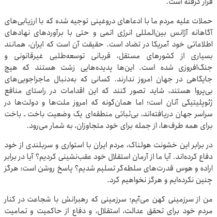
قرار گرفته است.
حملات علیه مردم ما با ادعاهای دروغینی توجیه شده که با ارزیابی‌های
آگاهانه آژانس بین‌المللی انرژی اتمی و حتی با برآوردهای نهادهای
اطلاعاتی خود آمریکا در تضاد است. حقیقت آن است که ایران، همانند
بسیاری از کشورهای مستقل، قربانی توسعه‌طلبی غیرقانونی و
جنگ‌افروزی شده است. این‌ها پدیده‌هایی زشت هستند که هیچ
جایگاهی در جهان امروز ندارند. کسانی که به‌دنبال ماجراجویی‌های
بی‌پروا هستند، شاید تصور کنند که این اقدامات در راستای منافع
ژئوپلیتیکی آنان است؛ اما همان‌گونه که امروز ملت‌ها و دولت‌ها در
سراسر جهان دریافته‌اند، بی‌ثباتی منطقه‌ای یک وضعیت باخت ـ باخت
برای همه طرف‌ها، از جمله برای خود متجاوزان، به شمار می‌رود.
در برابر این خشونت هولناک، مردم ایران با استواری و سربلندی از خود
دفاع کرده‌اند. آیا ما از آرمان استقلال خود عقب‌نشینی کردیم؟ آیا در برابر
اراده و هوس قدرت‌های سلطه‌گر تسلیم شدیم؟ پاسخ روشن است: هرگز
چنین نکرده‌ایم و هرگز نخواهیم کرد.
من از سرزمینی کهن می‌آیم؛ سرزمینی که رهبرانش با شجاعت در کنار
مردم خود برای تحقق عدالت، استقلال، و دفاع از حاکمیت و تمامیت