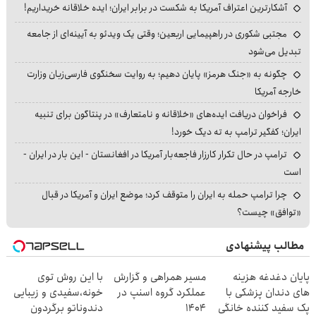
آشکارترین اعتراف آمریکا به شکست در برابر ایران؛ ایده خلاقانه خریداریم!
مجتبی شکوری در راهپیمایی اربعین؛ وقتی یک ویدئو به آیینه‌ای از جامعه
تبدیل می‌شود
چگونه به «جنگ هرمز» پایان دهیم؛ به روایت سخنگوی فارسی‌زبان وزارت
خارجه آمریکا
فراخوان دریافت ایده‌های «خلاقانه و نامتعارف» در پنتاگون برای تنبیه
ایران؛ کفگیر ترامپ به ته دیگ خورد!
ترامپ در حال تکرار کارزار فاجعه‌بار آمریکا در افغانستان - این بار در ایران -
است
چرا ترامپ حمله به ایران را متوقف کرد؛ موضع ایران و آمریکا در قبال
«توافق» چیست؟
مطالب پیشنهادی
پایان دغدغه هزینه
مسیر همراهی و گزارش
با این روش توی
های دندان پزشکی با
عملکرد گروه اسنپ در
خونه،سفیدی و زیبایی
پک سفید کننده خانگی
۱۴۰۴
دندوناتو برگردون