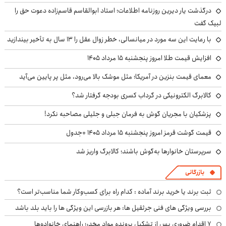
درگذشت یار دیرین روزنامه اطلاعات؛ استاد ابوالقاسم قاسم‌زاده دعوت حق را
لبیک گفت
با رعایت این سه مورد در میانسالی، خطر زوال عقل را ۱۳ سال به تأخیر بیندازید
افزایش قیمت طلا امروز پنجشنبه ۱۵ مرداد ۱۴۰۵
معمای قیمت بنزین در آمریکا؛ مثل موشک بالا می‌رود، مثل پر پایین می‌آید
کالابرگ الکترونیکی در گرداب کسری بودجه گرفتار شد؟
پزشکیان با مجریان گوش به فرمان جبلی و جلیلی مصاحبه نکرد!
قیمت گوشت قرمز امروز پنجشنبه ۱۵ مرداد ۱۴۰۵ +جدول
سرپرستان خانوارها به‌گوش باشند؛ کالابرگ واریز شد
بازرگانی
ثبت برند یا خرید برند آماده : کدام راه برای کسب‌وکار شما مناسب‌تر است؟
بررسی ویژگی های فنی جرثقیل ها: هر بازرسی این ویژگی ها را باید بلد باشد
۷ اقدام ضروری پس از تشکیل پرونده مواد مخدر؛ راهنمای خانواده‌ها