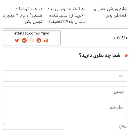
(40%off)
لوازم ورزشی خفن رو
به لبخندت زیبایی بده!
صاحب فروشگاه
اقساطی بخر!
(خرید ژل سفیدکننده
هستی؟ وام تا ۳ میلیارد
دندان با40%تخفیف)
تومان بگیر
۰
۰
شما چه نظری دارید؟
0
/
400