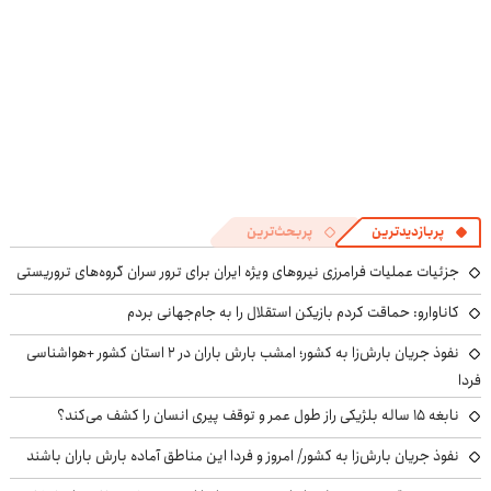
پربازدیدترین
پربحث‌ترین
جزئیات عملیات فرامرزی نیروهای ویژه ایران برای ترور سران گروه‌های تروریستی
کاناوارو: حماقت کردم بازیکن استقلال را به جام‌جهانی بردم
نفوذ جریان بارش‌زا به کشور؛ امشب بارش باران در ۲ استان کشور +هواشناسی
فردا
نابغه ۱۵ ساله بلژیکی راز طول عمر و توقف پیری انسان را کشف می‌کند؟
نفوذ جریان بارش‌زا به کشور/ امروز و فردا این مناطق آماده بارش باران باشند