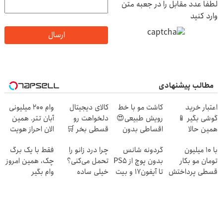
لطفا عدد مقابل را در جعبه متن
وارد کنید
ارسال
مطالب پیشنهادی
اعتبار خرید
کاشت مو با خط
کالای دیجیتال
وام 200 میلیونی
گوشی بگیر 📱
رویش طبیعی😍
دلخواهت رو
آبان تتر. همین
همین حالا
اقساطی بدون
قسطی بخر 🛒
الان احراز هویت
درخواست اعتبار
بهره
درخواست اعتبار
کن!
با 10 میلیون
گردونه شانس
چرا درد زانو را
فقط با یک برگ
بده 🎯
بده 📌
تومان مو بکار
بدون پوچ از PS5
تحمل می‌کنی؟
چک، همین امروز
قسطی پرداختش
تا آیفون17 و بیت
خیلی ساده
وام بگیر
کن😍
کوین 🔥
درمنزل درمانش
کن