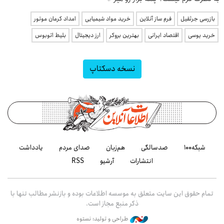
بازرسی جرثقیل
فرم ساز آنلاین
خرید مواد شیمیایی
امداد کرمان موتور
خرید یوسی
اقتصاد ایرانی
بهترین بروکر
ارز دیجیتال
بلیط اتوبوس
نسخه دسکتاپ
شبکه۱۰۰
صدسالگی
هم‌زبان
صدای مردم
یادداشت
انتشارات
آرشیو
RSS
تمام حقوق این سایت متعلق به موسسه اطلاعات بوده و بازنشر مطالب تنها با
ذکر منبع مجاز است.
طراحی و تولید: نستوه