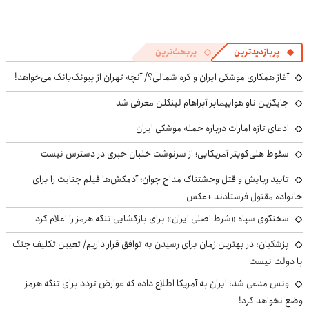
پربازدیدترین
پربحث‌ترین
آغاز همکاری موشکی ایران و کره شمالی؟/ آنچه تهران از پیونگ‌یانگ می‌خواهد!
جایگزین ناو هواپیمابر آبراهام لینکلن معرفی شد
ادعای تازه امارات درباره حمله موشکی ایران
سقوط هلی‌کوپتر آمریکایی؛ از سرنوشت خلبان خبری در دسترس نیست
تأیید ربایش و قتل وحشتناک مداح جوان؛ آدمکش‌ها فیلم جنایت را برای
خانواده مقتول فرستادند +عکس
سخنگوی سپاه «شرط اصلی ایران» برای بازگشایی تنگه هرمز را اعلام کرد
پزشکیان‌: در بهترین زمان برای رسیدن به توافق قرار داریم/ تعیین تکلیف جنگ
با دولت نیست
ونس مدعی شد: ایران به آمریکا اطلاع داده که عوارض تردد برای تنگه هرمز
وضع نخواهد کرد!