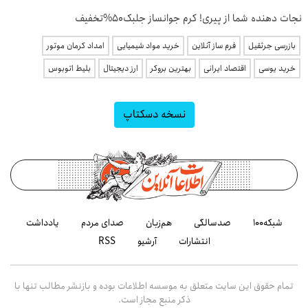
نجات دهنده شما از پیری! کرم جوانساز جلبک50%تخفیف
بازرسی جرثقیل
فرم ساز آنلاین
خرید مواد شیمیایی
امداد کرمان موتور
خرید یوسی
اقتصاد ایرانی
بهترین بروکر
ارز دیجیتال
بلیط اتوبوس
نسخه دسکتاپ
شبکه۱۰۰
صدسالگی
هم‌زبان
صدای مردم
یادداشت
انتشارات
آرشیو
RSS
تمام حقوق این سایت متعلق به موسسه اطلاعات بوده و بازنشر مطالب تنها با
ذکر منبع مجاز است.