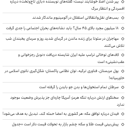
پیر شدن اصلاً خوشایند نیست؛ گفته‌های نویسنده «بازی تاج‌وتخت» درباره
افسردگی و انتظار مرگ
بمب‌های نقل‌وانتقالاتی استقلال در آلومینیوم ماندگار شدند
۱۸ میلیون مجرد بالای ۴۵ سال؟ باید نشانه‌های بحران اجتماعی را جدی گرفت
مهاجران در سئوتا برای زنده ماندن در گرمای شدید روز و سرمای یخبندان شب
تلاش می‌کنند
لاف‌های توخالی ترامپ علیه ایران شایسته دریافت «نوبل رجزخوانی و
عقب‌نشینی» است
پول عربستان، فناوری ترکیه، توان نظامی پاکستان؛ شکل‌گیری ناتوی اسلامی در
خاورمیانه!
سرطان تمام استخوان‌ها و بدن جو بایدن را گرفته است
سخنگوی ارتش درباره تنگه هرمز: آمریکا چاره‌ای جز پذیرش وضعیت موجود
ندارد
فیدان درباره توافق مکه: هر کشوری به اعضا حمله کند، تبدیل به هدف می‌شود!
پیش‌بینی قیمت طلا و سکه؛ چشم بازار به تحولات قیمت دلار است +جدول