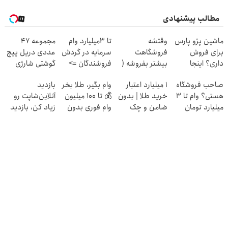
مطالب پیشنهادی
ماشین پژو پارس
وقتشه
تا 3میلیارد وام
مجموعه 47
برای فروش
فروشگاهت
سرمایه در گردش
عددی دریل پیچ
داری؟ اینجا
بیشتر بفروشه (
فروشندگان =>
گوشتی شارژی
سریع بفروشش
همین الان ثبت
فروشگاهت رو
(تخفیف به مدت
صاحب فروشگاه
۱ میلیارد اعتبار
وام بگیر، طلا بخر
بازدید
نام کن )
ثبت کن
محدود)
هستی؟ وام تا ۳
خرید طلا | بدون
💰 تا 100 میلیون
آنلاین‌شاپت رو
میلیارد تومان
ضامن و چک
وام فوری بدون
زیاد کن، بازدید
بگیر
ضامن
بالاتر = درآمد
بیشتر