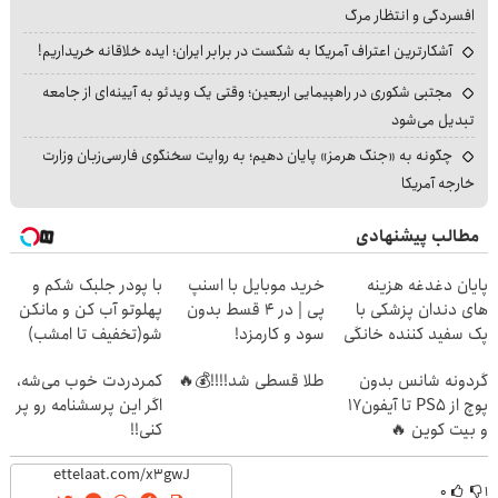
افسردگی و انتظار مرگ
آشکارترین اعتراف آمریکا به شکست در برابر ایران؛ ایده خلاقانه خریداریم!
مجتبی شکوری در راهپیمایی اربعین؛ وقتی یک ویدئو به آیینه‌ای از جامعه
تبدیل می‌شود
چگونه به «جنگ هرمز» پایان دهیم؛ به روایت سخنگوی فارسی‌زبان وزارت
خارجه آمریکا
مطالب پیشنهادی
پایان دغدغه هزینه
خرید موبایل با اسنپ
با پودر جلبک شکم و
های دندان پزشکی با
پی | در ۴ قسط بدون
پهلوتو آب کن و مانکن
پک سفید کننده خانگی
سود و کارمزد!
شو(تخفیف تا امشب)
گردونه شانس بدون
طلا قسطی شد!!!!💰🔥
کمردردت خوب می‌شه،
پوچ از PS5 تا آیفون17
اگر این پرسشنامه رو پر
و بیت کوین 🔥
کنی!!
۰
۱