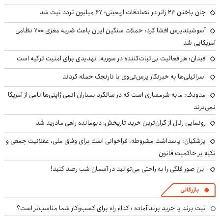
جان باختن ۲۴ زائر در تصادفات اربعینی؛ ۶۷ میلیون تردد ثبت شد
آسوشیتدپرس افشا کرد: حملات سنگین ایران باعث ضربه مغزی ۷۰۰ نظامی
آمریکایی شد
فیدان: هر فعالیت بی‌ثبات‌کننده در سوریه، تهدیدی برای امنیت ترکیه است
اسرائیلی‌ها به خبرنگار پرس‌تی‌وی با نارنجک حمله کردند
مدودف: مایه شرمساری است که در سالگرد بمباران اتمی ژاپنی‌ها نامی از آمریکا
نمی‌برند
رونمایی رئال از گران‌ترین خرید تاریخش؛ دیومانده راهی مادرید شد
پزشکیان: پاسداشت مشروطه، فراخوانی است برای وفاق ملی، عقلانیت جمعی و
تکیه بر حاکمیت قانون
این صور فلکی را به راحتی می‌توانید در آسمان شب رصد کنید!
بازرگانی
ثبت برند یا خرید برند آماده : کدام راه برای کسب‌وکار شما مناسب‌تر است؟