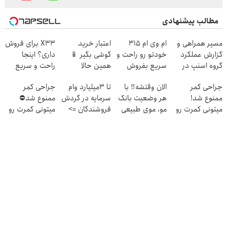
مطالب پیشنهادی
مسیر همراهی و
ام وی ام 315
اعتبار خرید
X33 برای فروش
گزارش عملکرد
خودتو رو راحت و
گوشی بگیر 📱
داری؟ اینجا
گروه اسنپ در
سریع بفروش
همین حالا
راحت و سریع
۱۴۰۴
درخواست اعتبار
بفروشش
جراحی کمر
الان وقتشه‼️ با
تا 3میلیارد وام
جراحی کمر
بده 🎯
ممنوع شد!
هر وضعیت بانک
سرمایه در گردش
ممنوع شد⛔
میتونی کمرت رو
مو، موی طبیعی
فروشندگان =>
میتونی کمرت رو
در منزل درمان
بکار!
فروشگاهت رو
در منزل درمان
کنی!
ثبت کن
کنی! 👈🏻
((پرسش‌نامه))
پرسش‌نامه