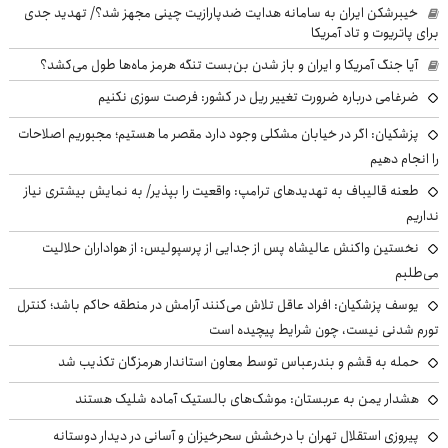
خیبرشکن ایران به سامانه هدایت ضدپارازیت چینی مجهز شد؟/ تهدید جدی
برای پاتریوت و تاد آمریکا
آیا جنگ آمریکا و ایران و باز شدن بن‌بست تنگه هرمز ماه‌ها طول می‌کشد؟
ضرغامی درباره ضرورت تغییر ریل در کشور: فرصت سوزی نکنیم
پزشکیان: اگر در خیابان مشکلی وجود دارد مقصر ما هستیم؛ مجبوریم اصلاحات
را انجام دهیم
طعنه قالیباف به تهدیدهای ترامپ: واقعیت را بپذیر/ به نمایش بیشتری نیاز
نداریم
نخستین واکنش عالیشاه پس از جدایی از پرسپولیس: از هواداران حلالیت
می‌طلبم
یوسف پزشکیان: افراد عاقل تلاش می‌کنند آرامش در منطقه حاکم باشد؛ کنترل
تورم شدنی نیست، چون شرایط پیچیده است
حمله به قشم و بندرعباس توسط معاون استاندار هرمزگان تکذیب شد
هشدار یمن به عربستان: موشک‌های بالستیک آماده شلیک هستند
پیروزی استقلال تهران با درخشش سحرخیزان و آسانی در دیدار دوستانه