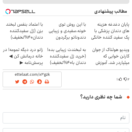
مطالب پیشنهادی
پایان دغدغه هزینه
با این روش توی
با اعتماد بنفس لبخند
های دندان پزشکی با
خونه،سفیدی و زیبایی
بزن (ژل سفیدکننده
پک سفید کننده خانگی
دندوناتو برگردون
دندان40%تخفیف)
(40%off)
ویدیو هولناک از جوان
به لبخندت زیبایی بده!
زانو درد دیگه تمومه! در
کارتن خوابی که
(خرید ژل سفیدکننده
خانه درمانش کن ◀
میلیاردر شد. آموزش
دندان با40%تخفیف)
پرسش‌نامه ▶
رایگان
۱
۲
شما چه نظری دارید؟