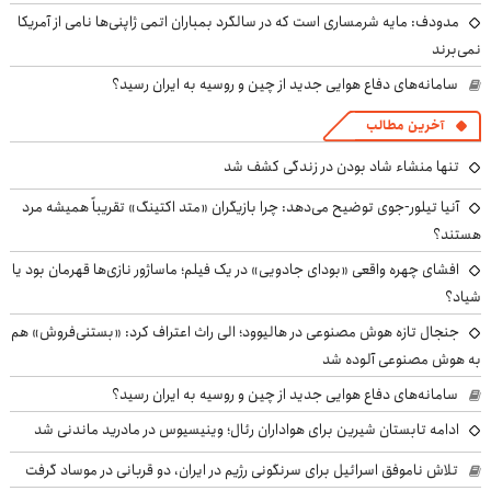
مدودف: مایه شرمساری است که در سالگرد بمباران اتمی ژاپنی‌ها نامی از آمریکا
نمی‌برند
سامانه‌های دفاع هوایی جدید از چین و روسیه به ایران رسید؟
آخرین مطالب
تنها منشاء شاد بودن در زندگی کشف شد
آنیا تیلور-جوی توضیح می‌دهد: چرا بازیگران «متد اکتینگ» تقریباً همیشه مرد
هستند؟
افشای چهره واقعی «بودای جادویی» در یک فیلم؛ ماساژور نازی‌ها قهرمان بود یا
شیاد؟
جنجال تازه هوش مصنوعی در هالیوود؛ الی راث اعتراف کرد: «بستنی‌فروش» هم
به هوش مصنوعی آلوده شد
سامانه‌های دفاع هوایی جدید از چین و روسیه به ایران رسید؟
ادامه تابستان شیرین برای هواداران رئال؛ وینیسیوس در مادرید ماندنی شد
تلاش ناموفق اسرائیل برای سرنگونی رژیم در ایران، دو قربانی در موساد گرفت