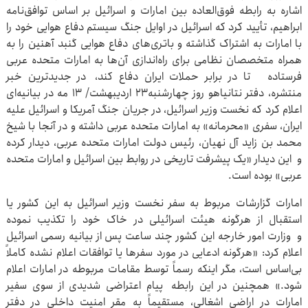
اشاره به رابطه فوق‌العاده بین امارات و اسرائیل بر اساس توافق‌نامه
ابراهیم، تأیید کرد که اسرائیل در اوایل جنگ سیستم دفاع هوایی خود را
با امارات به اشتراک گذاشته و باتری‌های دفاع هوایی گنبد آهنین را به
همراه متخصصان نظامی برای راه‌اندازی آن‌ها به امارات متحده عربی
فرستاده تا در برابر حملات ایران دفاع کند، در جدیدترین خبر
منتشره، دفتر نتانیاهو روز چهارشنبه۲۳ اردیبهشت/ ۱۳ مه در بیانیه‌ای
اعلام کرد که نخست وزیر اسرائیل، در جریان جنگ آمریکا و اسرائیل علیه
ایران، سفری «محرمانه» به امارات متحده عربی داشته و در آنجا با شیخ
محمد بن زاید آل نهیان، رئیس دولت امارات متحده عربی، دیدار کرده
و این دیدار «یک پیشرفت تاریخی در روابط بین اسرائیل و امارات متحده
عربی» بوده است.
امارات گزارشات مربوط به سفر نخست وزیر اسرائیل به این کشور یا
استقبال از هرگونه هیئت اسرائیلی در خاک خود را تکذیب نموده
و وزارت امور خارجه این کشور چند ساعت پس از بیانیه رسمی اسرائیل
اعلام کرد: «هرگونه ادعایی در مورد سفرها یا توافقات اعلام نشده کاملاً
بی‌اساس است، مگر اینکه رسماً توسط مقامات مربوطه در امارات اعلام
شود.» همچنین در این رابطه پیام اعتراضی شدیدی از سوی سفیر
امارات در اراضی اشغالی، مستقیماً به مقر امنیت داخلی در دفتر