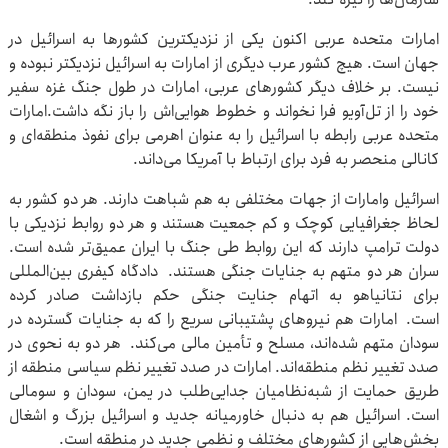
امارات متحده عربی اکنون یکی از نزدیکترین کشورها به اسرائیل در
جهان است. هیچ کشور عرب دیگری از امارات به اسرائیل نزدیکتر نبوده و
نیست. بر خلاف دیگر کشورهای عربی، امارات در طول جنگ غزه سفیر
خود را از تل‌آویو فرا نخواند و خطوط هوایی‌اش را باز نگه داشت.امارات
متحده عربی رابطه با اسرائیل را به عنوان اهرمی برای نفوذ منطقه‌ای و
کانالی منحصر به فرد برای ارتباط با آمریکا می‌داند.
اسرائیل وامارات از جهات مختلفی به هم شباهت دارند. هر دو کشور به
لحاظ جغرافیایی کوچک و کم جمعیت هستند و هر دو روابط نزدیکی با
دولت ترامپ دارند که این روابط طی جنگ با ایران عمیق‌تر شده است.
سران هر دو متهم به جنایات جنگی هستند. دادگاه کیفری بین‌المللی
برای نتانیاهو به اتهام جنایت جنگی حکم بازداشت صادر کرده
است. امارات هم نیروهای پشتیبانی سریع را که به جنایات گسترده در
سودان متهم شده‌اند، مسلح و تأمین مالی می‌کند. هر دو به نحوی در
صدد تغییر نظم منطقه‌اند. امارات در صدد تغییر نظم سیاسی منطقه از
طریق حمایت از شبه‌نظامیان جدایی‌طلب در یمن، سودان و سومالی
است. اسرائیل هم به دنبال خاورمیانه جدید و اسرائیل بزرگ و اشغال
بخش‌هایی از کشورهای مختلف و نظمی جدید در منطقه است.