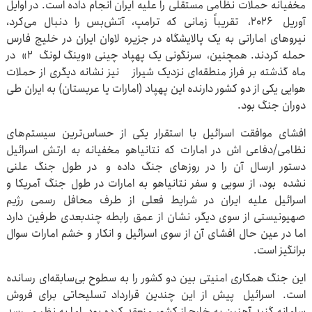
مخفیانه حملات نظامی مستقلی را علیه ایران انجام داده است. در اوایل
آوریل ۲۰۲۶، تقریباً زمانی که ترامپ، آتش‌بس را دنبال می‌کرد،
نیروهای اماراتی به یک پالایشگاه در جزیره لاوان ایران در خلیج فارس
حمله کردند. همچنین، سرنگونی یک پهپاد چینی «وینگ لونگ ۲» در
ماه گذشته بر فراز منطقه‌ای نزدیک شیراز نیز نشانه دیگری از حملات
هوایی یکی از دو کشور دارنده این پهپاد (امارات یا عربستان) به ایران طی
دوران جنگ بود.
افشای موافقت اسرائیل با استقرار یکی از حساس‌ترین سیستم‌های
نظامی/دفاعی اش در امارات که نتانیاهو مخفیانه به ارتش اسرائیل
دستور ارسال آن را در روزهای جنگ داده و در طول جنگ علنی
نشده بود، از سویی و سفر نتانیاهو به امارات در طول جنگ آمریکا و
اسرائیل علیه ایران در شرایط فعلی از طرف محافل رسمی رژیم
صهیونیستی از سوی دیگر، نشان از عمق رابطه چندبعدی طرفین دارد
اما در عین حال افشای آن از سوی اسرائیل و انکار و خشم امارات سوال
برانگیز است.
این جنگ همکاری امنیتی بین دو کشور را به سطوح بی‌سابقه‌ای رسانده
است. اسرائیل پیش از این چندین قرارداد تسلیحاتی برای فروش
سامانه گنبد آهنین به خارج از کشور منعقد کرده بود، اما به نظر می‌رسد