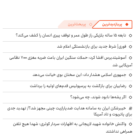
پربازدیدترین
پربحث‌ترین
نابغه ۱۵ ساله بلژیکی راز طول عمر و توقف پیری انسان را کشف می‌کند؟
فوری| شرط جدید برای بازنشستگی اعلام شد
آسوشیتدپرس افشا کرد: حملات سنگین ایران باعث ضربه مغزی ۷۰۰ نظامی
آمریکایی شد
جمهوری اسلامی هشدار داد: این سخنان بوی خیانت می‌دهد
رضاییان برای بازگشت به پرسپولیس قدم‌های اولیه را برداشت
اگر پشه‌ها نابود شوند، چه می‌شود؟
خیبرشکن ایران به سامانه هدایت ضدپارازیت چینی مجهز شد؟/ تهدید جدی
برای پاتریوت و تاد آمریکا
واکنش خانواده شهید لاریجانی به اظهارات سردار کوثری: شهدا هیچ تلفن
همراهی نداشتند