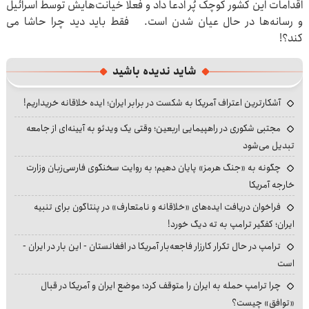
اقدامات این کشور کوچک پُر ادعا داد و فعلا خیانت‌هایش توسط اسرائیل
و رسانه‌ها در حال عیان شدن است. فقط باید دید چرا حاشا می
کند؟!
شاید ندیده باشید
آشکارترین اعتراف آمریکا به شکست در برابر ایران؛ ایده خلاقانه خریداریم!
مجتبی شکوری در راهپیمایی اربعین؛ وقتی یک ویدئو به آیینه‌ای از جامعه
تبدیل می‌شود
چگونه به «جنگ هرمز» پایان دهیم؛ به روایت سخنگوی فارسی‌زبان وزارت
خارجه آمریکا
فراخوان دریافت ایده‌های «خلاقانه و نامتعارف» در پنتاگون برای تنبیه
ایران؛ کفگیر ترامپ به ته دیگ خورد!
ترامپ در حال تکرار کارزار فاجعه‌بار آمریکا در افغانستان - این بار در ایران -
است
چرا ترامپ حمله به ایران را متوقف کرد؛ موضع ایران و آمریکا در قبال
«توافق» چیست؟