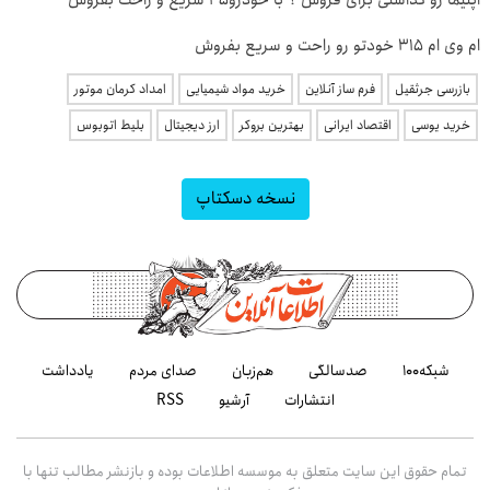
اپتیما رو گذاشتی برای فروش ؟ با خودرو45 سریع و راحت بفروش
ام وی ام 315 خودتو رو راحت و سریع بفروش
بازرسی جرثقیل
فرم ساز آنلاین
خرید مواد شیمیایی
امداد کرمان موتور
خرید یوسی
اقتصاد ایرانی
بهترین بروکر
ارز دیجیتال
بلیط اتوبوس
نسخه دسکتاپ
شبکه۱۰۰
صدسالگی
هم‌زبان
صدای مردم
یادداشت
انتشارات
آرشیو
RSS
تمام حقوق این سایت متعلق به موسسه اطلاعات بوده و بازنشر مطالب تنها با