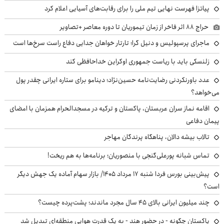
پیاتزا فهرست نهایی تیم ملی را برای رقابت‌های آسیایی اعلام کرد
حراج ۸۸ اثر فاخر از زمان تیموریان تا دوره معاصر +تصاویر
ماجرای پرسپولیس و دنیل گرا؛ تارتار خواهان جدایی دفاع راست سرخ‌ها است
زلنسکی باید با ریاست جمهوری اوکراین خداحافظی کند
عدد باورنکردنی رضایت‌نامه حسین‌نژاد؛ دینامو برای ستاره ایرانی چقدر پول
می‌خواهد؟
اقامه نماز سران عربستان، پاکستان و ترکیه در مسجدالحرام همزمان با امضای
پیمان دفاعی
تالاب بیشه دالان، پناهگاه پرندگان مهاجر
تماس شبانه پورعلی‌گنجی با منصوریان؛ برنامه‌ها به هم ریخت!
پیش‌بینی بورس فردا شنبه ۱۷ مرداد ۱۴۰۵/ بازار سهام آماده یک جهش دیگر
است؟
چند میلیون ایرانی بالای ۴۵ سال مجرد ماندند؛ پشت‌پرده چیست؟
پاکستان چگونه - در حضور هند - به یک قدرت هوایی منطقه‌ای تبدیل شد