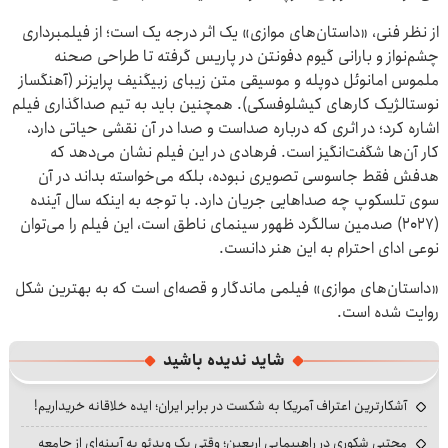
از نظر فنی، «داستان‌های موازی» یک اثر درجه یک است؛ از فیلمبرداری
چشم‌نواز و بارانی گیوم دفونتن در پاریس گرفته تا طراحی صحنه
ملموس امانوئل دوپله و موسیقی متن زیبای زبیگنیف پرایزنر (آهنگساز
نوستالژیک کارهای کیشلوفسکی). همچنین باید به تیم صداگذاری فیلم
اشاره کرد؛ در اثری که درباره صداست و صدا در آن نقشی حیاتی دارد،
کار آن‌ها شگفت‌انگیز است. فرهادی در این فیلم نشان می‌دهد که
هدفش فقط جاسوسی تصویری نبوده، بلکه می‌خواسته بداند در آن
سوی تلسکوپ چه صداهایی جریان دارد. با توجه به اینکه سال آینده
(۲۰۲۷) صدمین سالگرد ظهور سینمای ناطق است، این فیلم را می‌توان
نوعی ادای احترام به این هنر دانست.
«داستان‌های موازی» فیلمی ماندگار و قصه‌ای است که به بهترین شکل
روایت شده است.
شاید ندیده باشید
آشکارترین اعتراف آمریکا به شکست در برابر ایران؛ ایده خلاقانه خریداریم!
مجتبی شکوری در راهپیمایی اربعین؛ وقتی یک ویدئو به آیینه‌ای از جامعه