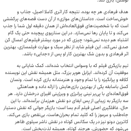
نوشتن، بازی کند.
هدف فرهادی هر چه بوده، نتیجه کار اثری کاملا اصیل، جذاب و
خوش‌ساخت است. «داستان‌های موازی» از آن دست قصه‌های پرکششی
است که با شخصیت‌های فوق‌العاده‌اش از همان دقیقه اول شما را جذب
می‌کند و تا پایان رها نمی‌سازد. در این سناریوی پیچیده حتی یک گام
اشتباه هم دیده نمی‌شود؛ چیزی که در مورد بیشتر فیلم‌های امسال کن
صدق نمی‌کند. این فیلم شاید از نظر سبک و مهارت فیلمسازی، بهترین
اثر فرهادی و بدون شک بهترین کار او پس از «جدایی» باشد.
تیم بازیگری فیلم که با وسواس انتخاب شده‌اند، کمک شایانی به
موفقیت آن کرده‌اند. ایزابل هوپر بزرگ، مثل همیشه نقش این نویسنده
کلافه و پرانگیزه را با تمام وجود و هنرمندانه بازی کرده است. ونسان
کسل باسابقه یکی از بهترین بازی‌هایش را ارائه داده و هماهنگی
فوق‌العاده‌ای با پی‌یر نینی پرانرژی و ویرژینی افیرای درخشان دارد. هر
سه بازیگر به زیبایی از پس ایفای دو نقش هم‌زمان برآمده‌اند. با این
حال، غافلگیری اصلی فیلم آدم بسا است؛ بازیگر جوانی که نقش دستیار
جاه‌طلب و مرموز را که کلید تمام بحران‌هاست، بی‌نقص بازی می‌کند.
کاترین دونو نیز در یک سکانس کوتاه در نقش ناشر سیلوی ظاهر
می‌شود که حضورش، هرچند کوتاه، همیشه لذت‌بخش است.