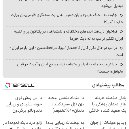
تبدیل می‌شود
چگونه به «جنگ هرمز» پایان دهیم؛ به روایت سخنگوی فارسی‌زبان وزارت
خارجه آمریکا
فراخوان دریافت ایده‌های «خلاقانه و نامتعارف» در پنتاگون برای تنبیه
ایران؛ کفگیر ترامپ به ته دیگ خورد!
ترامپ در حال تکرار کارزار فاجعه‌بار آمریکا در افغانستان - این بار در ایران -
است
چرا ترامپ حمله به ایران را متوقف کرد؛ موضع ایران و آمریکا در قبال
«توافق» چیست؟
مطالب پیشنهادی
پایان دغدغه هزینه
با اعتماد بنفس لبخند
با این روش توی
های دندان پزشکی با
بزن (ژل سفیدکننده
خونه،سفیدی و زیبایی
پک سفید کننده خانگی
دندان40%تخفیف)
دندوناتو برگردون
(40%off)
ویدیو هولناک از جوان
به لبخندت زیبایی بده!
زانو درد دیگه تمومه! در
کارتن خوابی که
(خرید ژل سفیدکننده
خانه درمانش کن ◀