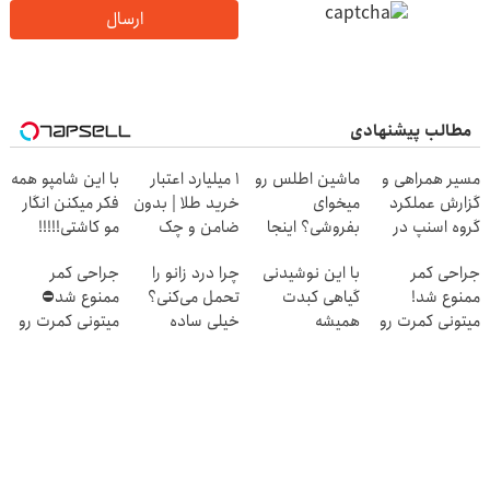
ارسال
مطالب پیشنهادی
مسیر همراهی و
ماشین اطلس رو
۱ میلیارد اعتبار
با این شامپو همه
گزارش عملکرد
میخوای
خرید طلا | بدون
فکر میکنن انگار
گروه اسنپ در
بفروشی؟ اینجا
ضامن و چک
مو کاشتی!!!!!
۱۴۰۴
بدون آگهی و در
جراحی کمر
با این نوشیدنی
چرا درد زانو را
جراحی کمر
چند ساعت
ممنوع شد!
گیاهی کبدت
تحمل می‌کنی؟
ممنوع شد⛔
بفروشش
میتونی کمرت رو
همیشه
خیلی ساده
میتونی کمرت رو
در منزل درمان
پرقدرته55%تخفیف
درمنزل درمانش
در منزل درمان
کنی!
کن
کنی! 👈🏻
((پرسش‌نامه))
پرسش‌نامه