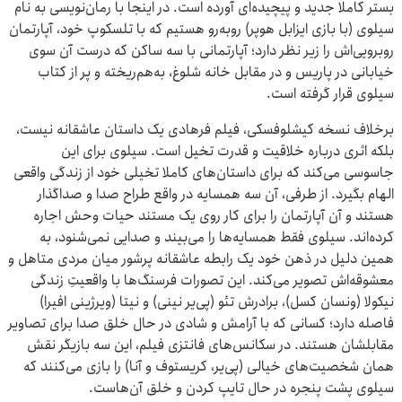
بستر کاملا جدید و پیچیده‌ای آورده است. در اینجا با رمان‌نویسی به نام
سیلوی (با بازی ایزابل هوپر) روبه‌رو هستیم که با تلسکوپ خود، آپارتمان
روبرویی‌اش را زیر نظر دارد؛ آپارتمانی با سه ساکن که درست آن سوی
خیابانی در پاریس و در مقابل خانه شلوغ، به‌هم‌ریخته و پر از کتاب
سیلوی قرار گرفته است.
برخلاف نسخه کیشلوفسکی، فیلم فرهادی یک داستان عاشقانه نیست،
بلکه اثری درباره خلاقیت و قدرت تخیل است. سیلوی برای این
جاسوسی می‌کند که برای داستان‌های کاملا تخیلی خود از زندگی واقعی
الهام بگیرد. از طرفی، آن سه همسایه در واقع طراح صدا و صداگذار
هستند و آن آپارتمان را برای کار روی یک مستند حیات وحش اجاره
کرده‌اند. سیلوی فقط همسایه‌ها را می‌بیند و صدایی نمی‌شنود، به
همین دلیل در ذهن خود یک رابطه عاشقانه پرشور میان مردی متاهل و
معشوقه‌اش تصویر می‌کند. این تصورات فرسنگ‌ها با واقعیتِ زندگی
نیکولا (ونسان کسل)، برادرش تئو (پی‌یر نینی) و نیتا (ویرژینی افیرا)
فاصله دارد؛ کسانی که با آرامش و شادی در حال خلق صدا برای تصاویر
مقابلشان هستند. در سکانس‌های فانتزی فیلم، این سه بازیگر نقش
همان شخصیت‌های خیالی (پی‌یر، کریستوف و آنا) را بازی می‌کنند که
سیلوی پشت پنجره در حال تایپ کردن و خلق آن‌هاست.