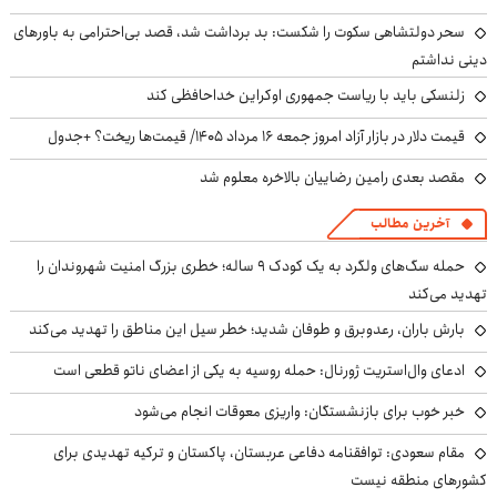
سحر دولتشاهی سکوت را شکست: بد برداشت شد، قصد بی‌احترامی به باورهای
دینی نداشتم
زلنسکی باید با ریاست جمهوری اوکراین خداحافظی کند
قیمت دلار در بازار آزاد امروز جمعه ۱۶ مرداد ۱۴۰۵/ قیمت‌ها ریخت؟ +جدول
مقصد بعدی رامین رضاییان بالاخره معلوم شد
آخرین مطالب
حمله سگ‌های ولگرد به یک کودک ۹ ساله؛ خطری بزرگ امنیت شهروندان را
تهدید می‌کند
بارش باران، رعدوبرق و طوفان شدید؛ خطر سیل این مناطق را تهدید می‌کند
ادعای وال‌استریت ژورنال: حمله روسیه به یکی از اعضای ناتو قطعی است
خبر خوب برای بازنشستگان: واریزی معوقات انجام می‌شود
مقام سعودی: توافقنامه دفاعی عربستان، پاکستان و ترکیه تهدیدی برای
کشورهای منطقه نیست