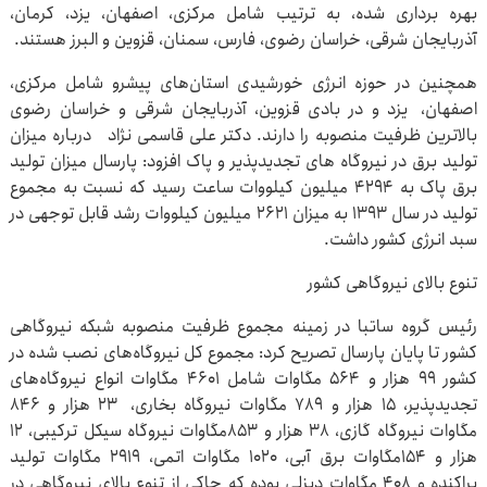
بهره برداری شده، به ترتیب شامل مرکزی، اصفهان، یزد، کرمان،
آذربایجان شرقی، خراسان رضوی، فارس، سمنان، قزوین و البرز هستند.
همچنین در حوزه انرژی خورشیدی استان‌های پیشرو شامل مرکزی،
اصفهان، یزد و در بادی قزوین، آذربایجان شرقی و خراسان رضوی
بالاترین ظرفیت منصوبه را دارند. دکتر علی قاسمی نژاد درباره میزان
تولید برق در نیروگاه های تجدیدپذیر و پاک افزود: پارسال میزان تولید
برق پاک به ۴۲۹۴ میلیون کیلووات ساعت رسید که نسبت به مجموع
تولید در سال ۱۳۹۳ به میزان ۲۶۲۱ میلیون کیلووات رشد قابل توجهی در
سبد انرژی کشور داشت.
تنوع بالای نیروگاهی کشور
رئیس گروه ساتبا در زمینه مجموع ظرفیت منصوبه شبکه نیروگاهی
کشور تا پایان پارسال تصریح کرد: مجموع کل نیروگاه‌های نصب شده در
کشور ۹۹ هزار و ۵۶۴ مگاوات شامل ۴۶۰۱ مگاوات انواع نیروگاه‌های
تجدیدپذیر، ۱۵ هزار و ۷۸۹ مگاوات نیروگاه بخاری، ۲۳ هزار و ۸۴۶
مگاوات نیروگاه گازی، ۳۸ هزار و ۸۵۳مگاوات نیروگاه سیکل ترکیبی، ۱۲
هزار و ۱۵۴مگاوات برق آبی، ۱۰۲۰ مگاوات اتمی، ۲۹۱۹ مگاوات تولید
پراکنده و ۴۰۸ مگاوات دیزلی بوده که حاکی از تنوع بالای نیروگاهی در