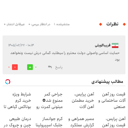
نظرات
منتشرشده: 1
در انتظار بررسی: 0
غیرقابل انتشار: 0
فریباگویلی
۱۰:۱۴ - ۱۴۰۵/۰۲/۲۷
حمایت اساسی واصولی دولت محترم را میطلبد گمانی درش نیست ونخواهد
بود
پاسخ
0
0
مطالب پیشنهادی
قیمت روز آهن
آهن پرایس،
جراحی کمر
شرایط ویژه
آلات ساختمانی و
خرید مطمئن
ممنوع شد⛔
خرید کرم
صنعتی
آهن آلات
میتونی کمرت رو
بوتاکس گیاهی تا
در منزل درمان
پایان امشب!
آهن پرایس،
مسیر همراهی و
کرم جوانساز
درمان طبیعی
کنی! 👈🏻
قیمت روز آهن
گزارش عملکرد
جلبک اسپیرولینا
چین و چروک در
پرسش‌نامه