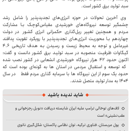
سبد تولید برق کشور است.
وی آخرین تحولات در حوزه انرژی‌های تجدیدپذیر را شامل رشد
چشمگیر توسعه نیروگاه‌های خورشیدی مقیاس‌کوچـک بـا مشارکت
مـردم و همچنین تغییر ریل‌گذاری حکمرانی انرژی کشـور در دولت
چهاردهم بـا محوریـت انرژی‌هـای تجدیدپذیـر با رویکرد تقویت پدافند
غیرعامل و توجه به محیط زیست و رسـیدن بـه هـدف تاریخـی ۴.۶
گیـگاوات ظرفیـت منصوبـه در سـبد تولیـد برق کشـور دانست و گفت:
اکنون حدود ۴۲ هزار نیروگاه خورشیدی انشعابی در کشور نصب شده
که توسعه و استقبال مردمی در استان ها به گونه‌ای بوده است که
حدود یک سوم از این نیروگاه ها با سرمایه گذاری مردم فقط در سال
۱۴۰۴ به مدار تولید متصل شدند.
شاید ندیده باشید
لاف‌های توخالی ترامپ علیه ایران شایسته دریافت «نوبل رجزخوانی و
عقب‌نشینی» است
پول عربستان، فناوری ترکیه، توان نظامی پاکستان؛ شکل‌گیری ناتوی