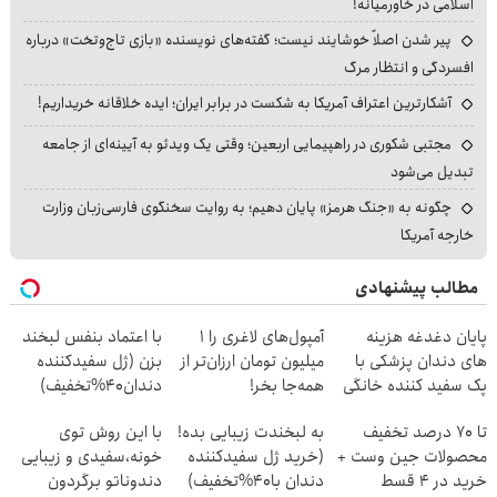
اسلامی در خاورمیانه!
پیر شدن اصلاً خوشایند نیست؛ گفته‌های نویسنده «بازی تاج‌وتخت» درباره
افسردگی و انتظار مرگ
آشکارترین اعتراف آمریکا به شکست در برابر ایران؛ ایده خلاقانه خریداریم!
مجتبی شکوری در راهپیمایی اربعین؛ وقتی یک ویدئو به آیینه‌ای از جامعه
تبدیل می‌شود
چگونه به «جنگ هرمز» پایان دهیم؛ به روایت سخنگوی فارسی‌زبان وزارت
خارجه آمریکا
مطالب پیشنهادی
پایان دغدغه هزینه
آمپول‌های لاغری را ۱
با اعتماد بنفس لبخند
های دندان پزشکی با
میلیون تومان ارزان‌تر از
بزن (ژل سفیدکننده
پک سفید کننده خانگی
همه‌جا بخر!
دندان40%تخفیف)
تا 70 درصد تخفیف
به لبخندت زیبایی بده!
با این روش توی
محصولات جین وست +
(خرید ژل سفیدکننده
خونه،سفیدی و زیبایی
خرید در 4 قسط
دندان با40%تخفیف)
دندوناتو برگردون