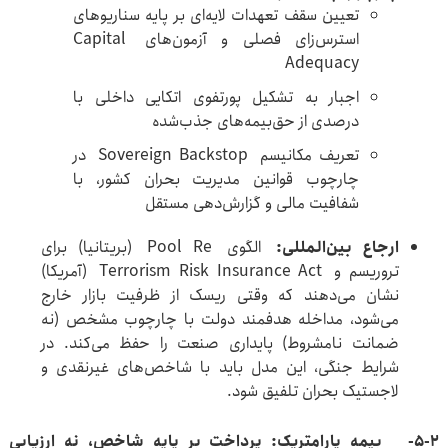
تعیین سقف تعهدات لایه‌ای بر پایه سناریوهای
استرس‌زای فصلی و آزمون‌های Capital
Adequacy
اجبار به تشکیل پورتفوی اتکایی داخلی با
درصدی از حق‌بیمه‌های جذب‌شده
تعریف مکانیسم Sovereign Backstop در
چارچوب قوانین مدیریت بحران کشور، با
شفافیت مالی و گزارش‌دهی مستقل
ارجاع بین‌المللی
:
الگوی Pool Re (بریتانیا) برای
تروریسم و Terrorism Risk Insurance Act (آمریکا)
نشان می‌دهند که وقتی ریسک از ظرفیت بازار خارج
می‌شود، مداخله هدفمند دولت با چارچوب مشخص (نه
ضمانت نامشروط) پایداری صنعت را حفظ می‌کند. در
شرایط جنگی، این مدل باید با شاخص‌های غیرنقدی و
لاجستیک بحران تلفیق شود.
5-2-
بیمه پارامتریک: پرداخت بر پایه شاخص، نه ارزیابی