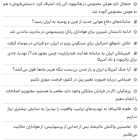
جنجال تازه هوش مصنوعی در هالیوود؛ الی راث اعتراف کرد: «بستنی‌فروش» هم
به هوش مصنوعی آلوده شد
سامانه‌های دفاع هوایی جدید از چین و روسیه به ایران رسید؟
ادامه تابستان شیرین برای هواداران رئال؛ وینیسیوس در مادرید ماندنی شد
تلاش ناموفق اسرائیل برای سرنگونی رژیم در ایران، دو قربانی در موساد گرفت
خیبرشکن ایران به سامانه هدایت ضدپارازیت چینی مجهز شد؟/ تهدید جدی
برای پاتریوت و تاد آمریکا
آیا جنگ آمریکا و ایران و باز شدن بن‌بست تنگه هرمز ماه‌ها طول می‌کشد؟
ضرغامی درباره ضرورت تغییر ریل در کشور: فرصت سوزی نکنیم
پزشکیان: اگر در خیابان مشکلی وجود دارد مقصر ما هستیم؛ مجبوریم اصلاحات
را انجام دهیم
طعنه قالیباف به تهدیدهای ترامپ: واقعیت را بپذیر/ به نمایش بیشتری نیاز
نداریم
نخستین واکنش عالیشاه پس از جدایی از پرسپولیس: از هواداران حلالیت
می‌طلبم