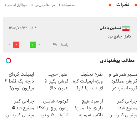
نظرات
منتشرشده: 1
در انتظار بررسی: 0
غیرقابل انتشار: 0
تسکین بادگن
۱۸:۴۱ - ۱۴۰۵/۰۲/۲۷
کامل جامع بود
پاسخ
0
0
مطالب پیشنهادی
مسیر همراهی و
طرح تخفیف
اعتبار خرید
ایمپلنت کره‌ای
گزارش عملکرد
ویژه ایمپلنت کره
گوشی بگیر 📱
درجه یک فقط 6
گروه اسنپ در
ای دندان❗ کلیک
همین حالا
میلیون تومن❗
۱۴۰۴
کن
درخواست اعتبار
جراحی کمر
از سود هیچ
گردونه شانس
جراحی کمر
بده 🎯
ممنوع شد!
بازاری جا نمون!
بدون پوچ از PS5
ممنوع شد⛔
میتونی کمرت رو
باکس سرمایه
تا آیفون17 و بیت
میتونی کمرت رو
در منزل درمان
گذاری آبان تتر
کوین 🔥
در منزل درمان
کنی!
کنی! 👈🏻
((پرسش‌نامه))
پرسش‌نامه