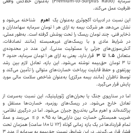
سرمایه (Premium-to-Surplus Ratio) به‌عنوان خط‌کش واقعی
ظرفیت عمل می‌کند.
این نسبت در ادبیات آکچوئری به‌عنوان یک
اهرم
شناخته می‌شود و
نشان می‌دهد هر شرکت بیمه به ازای هر ۱ تومان سرمایه‌ سهامداران و
ذخایر فنی، چند تومان ریسک را تحت پوشش گرفته است. به‌طور عملی،
در شرایط عادی و با ریسک‌های غیرهمبسته (مانند تصادفات،
آتش‌سوزی‌های جزئی یا مسئولیت مدنی)، این عدد در محدوده‌ی
متعادل
۱.۵
تا
۳
قرار دارد. یعنی به ازای هر ۱ تومان سرمایه، حدود ۲
تا ۳ تومان حق‌بیمه نوشته می‌شود. این بازه، تعادل لازم بین رشد
پورتفوی و حفظ قابلیت پرداخت خسارت‌های متوالی را تأمین می‌کند و
توسط ناظران (مانند بیمه مرکزی) به‌عنوان شاخص سلامت مالی مورد
پایش قرار می‌گیرد.
اما در سناریوی جنگ یا بحران‌های ژئوپلیتیک، این نسبت به‌سرعت از
تعادل خارج می‌شود. در ریسک‌های روزمره، خسارت‌ها مستقل و
پراکنده‌اند و اهرم مالی به‌تدریج جبران می‌شود. اما در درگیری نظامی،
ضریب همبستگی خسارت بین دارایی‌ها به ۰.۹۵ ρ ≥ می‌رسد و عملاً
تمام قراردادها در یک بازه‌ زمانی کوتاه (۷۲ تا ۱۸۰ ساعت) همزمان تحت
فشار قرار می‌گیرند. در این شرایط، نسبت حق‌بیمه به سرمایه از عدد ۳