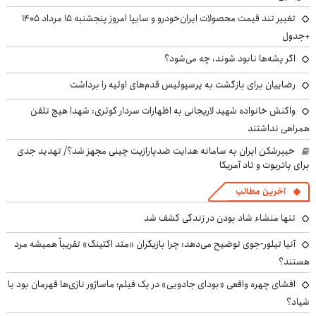
تغییر تند قیمت محصولات ایران‌خودرو و سایپا امروز پنجشنبه ۱۵ مرداد ۱۴۰۵
+جدول
اگر پشه‌ها نابود شوند، چه می‌شود؟
رضاییان برای بازگشت به پرسپولیس قدم‌های اولیه را برداشت
واکنش خانواده شهید لاریجانی به اظهارات سردار کوثری: شهدا هیچ تلفن
همراهی نداشتند
خیبرشکن ایران به سامانه هدایت ضدپارازیت چینی مجهز شد؟/ تهدید جدی
برای پاتریوت و تاد آمریکا
آخرین مطالب
تنها منشاء شاد بودن در زندگی کشف شد
آنیا تیلور-جوی توضیح می‌دهد: چرا بازیگران «متد اکتینگ» تقریباً همیشه مرد
هستند؟
افشای چهره واقعی «بودای جادویی» در یک فیلم؛ ماساژور نازی‌ها قهرمان بود یا
شیاد؟