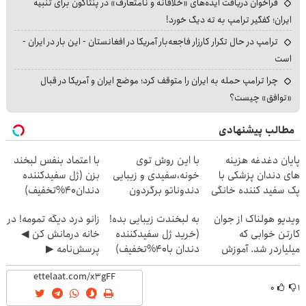
فراخوان دریافت ایده‌های «خلاقانه و نامتعارف» در پنتاگون برای تنبیه
ایران؛ کفگیر ترامپ به ته دیگ خورد!
ترامپ در حال تکرار کارزار فاجعه‌بار آمریکا در افغانستان - این بار در ایران -
است
چرا ترامپ حمله به ایران را متوقف کرد؛ موضع ایران و آمریکا در قبال
«توافق» چیست؟
مطالب پیشنهادی
پایان دغدغه هزینه
با این روش توی
با اعتماد بنفس لبخند
های دندان پزشکی با
خونه،سفیدی و زیبایی
بزن (ژل سفیدکننده
پک سفید کننده خانگی
دندوناتو برگردون
دندان40%تخفیف)
(40%off)
ویدیو هولناک از جوان
به لبخندت زیبایی بده!
زانو درد دیگه تمومه! در
کارتن خوابی که
(خرید ژل سفیدکننده
خانه درمانش کن ◀
میلیاردر شد. آموزش
دندان با40%تخفیف)
پرسش‌نامه ▶
رایگان
۰
۱