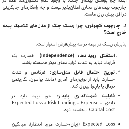
اینکه چرا پوشش بیمه‌ای جنگ، با وجود تمام دلسوزی‌ها، عملاً در
چارچوب بیمه‌های تجاری امکان‌پذیر نیست و چه راهکارهای جایگزینی
در افق پیش روی ماست.
۱
.
چارچوب آکچوئری: چرا ریسک جنگ از مدل‌های کلاسیک بیمه
خارج است؟
پذیرش ریسک در بیمه بر سه پیش‌فرض استوار است:
استقلال رویدادها
: (Independence)
خسارت یک
قرارداد نباید به شدت قراردادهای دیگر همبسته باشد.
توزیع احتمال قابل مدل‌سازی
:
فرکانس و شدت
خسارت باید از توزیع‌های آماری (مانند پواسون، لگاریتمی
نرمال یا پارِتو) پیروی کند.
قابلیت قیمت‌گذاری پایدار
:
حق بیمه باید بر
پایه‌ی Expected Loss + Risk Loading + Expense +
Capital Cost محاسبه شود.
Expected Loss (زیان/خسارت مورد انتظار): میانگین