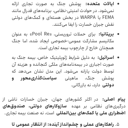
ایالات متحده
:
پوشش جنگ به صورت تجاری ارائه
نمی‌شود. در حوادث امنیتی-نظامی، برنامه‌های فدرال مانند
FEMA یا WARPA در بخش هسته‌ای و کمک‌های دولتی
نقش جبران خسارت را ایفا می‌کنند.
بریتانیا
:
برای حملات تروریستی، «Pool Re» به عنوان
مکانیسم مشارکت عمومی-خصوصی ایجاد شده، اما جنگ
همچنان خارج از چارچوب بیمه تجاری است.
اسرائیل
:
به دلیل شرایط ژئوپلیتیک خاص، بیمه جنگ به
صورت اجباری در بیمه‌نامه‌های ملکی گنجانده و هزینه آن
توسط دولت یارانه می‌شود. این مدل نشان می‌دهد که
پوشش جنگ، ماهیتی
سیاست‌گذاری‌محور و
دولتی
دارد، نه بازرگانی.
پیام اصلی:
در اکثر کشورهای جهان، جبران خسارات ناشی از
درگیری‌های نظامی بر عهده
سازوکارهای دولتی، صندوق‌های
اضطراری ملی یا کمک‌های بین‌المللی
است، نه صنعت بیمه تجاری.
راهکارهای عملی و چشم‌انداز آینده: از انتظار عمومی تا