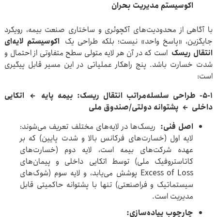
اکوسیستم مدیریت بحران
با آگاهی از محدودیت‌های آکچوئری و ساختاری صنعت بیمه، رویکرد
جایگزین، «پاسخ واحد» نیست؛ بلکه طراحی یک
اکوسیستم لایه‌ای
انتقال ریسک
است که در آن هر لایه متولی سطح متفاوتی از احتمال و
شدت خسارت باشد. پنج راهکار عملیاتی در این مسیر قابل پیگیری
است:
5-1- ط
راحی سلسله‌مراتب انتقال ریسک: بیمه پایه
←
اتکایی
داخلی
←
پشتوانه دولتی/صندوق ملی
اصل فنی
:
ریسک‌ها در لایه‌های مختلف تعریف می‌شوند:
لایه اول (خسارت‌های فرکانس بالا و شدت پایین) که بر
عهده شرکت‌های بیمه است، لایه دوم (خسارت‌های
کاتاستروفیک ملی) توسط اتکایی داخلی و پیمان‌های
Excess of Loss پوشش می‌یابد، و لایه سوم (شوک‌های
سیستماتیک و فراصنعتی) تنها با پشتوانه حاکمیتی قابل
مدیریت است.
چارچوب پیاده‌سازی
: