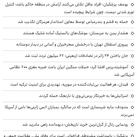
یوسف پزشکیان: افراد عاقل تلاش می‌کنند آرامش در منطقه حاکم باشد؛ کنترل
تورم شدنی نیست، چون شرایط پیچیده است
حمله به قشم و بندرعباس توسط معاون استاندار هرمزگان تکذیب شد
هشدار یمن به عربستان: موشک‌های بالستیک آماده شلیک هستند
پیروزی استقلال تهران با درخشش سحرخیزان و آسانی در دیدار دوستانه
جان باختن ۲۴ زائر در تصادفات اربعینی؛ ۶۷ میلیون تردد ثبت شد
آسوشیتدپرس افشا کرد: حملات سنگین ایران باعث ضربه مغزی ۷۰۰ نظامی
آمریکایی شد
فیدان: هر فعالیت بی‌ثبات‌کننده در سوریه، تهدیدی برای امنیت ترکیه است
اسرائیلی‌ها به خبرنگار پرس‌تی‌وی با نارنجک حمله کردند
مدودف: مایه شرمساری است که در سالگرد بمباران اتمی ژاپنی‌ها نامی از آمریکا
نمی‌برند
رونمایی رئال از گران‌ترین خرید تاریخش؛ دیومانده راهی مادرید شد
پزشکیان: پاسداشت مشروطه، فراخوانی است برای وفاق ملی، عقلانیت جمعی و