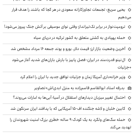
یحیی سریع: تجمعات تجاوزکارانه سعودی در هر کجا که باشند را هدف قرار
می‌دهیم
ترومپت‌نواز در برابر تک‌تیرانداز؛ وقتی نوای موسیقی بر آتش جنگ پیروز می‌شود!
حمله پهپادی به کشتی متعلق به کشور ترکیه در دریای سیاه
آخرین وضعیت بازار ارز؛ قیمت دلار، یورو و پوند جمعه ۱۶ مرداد مشخص شد
ال‌نینو قدرت‌مند در ایران؛ فصل پاییز با بارش باران‌های شدید آغاز می‌شود
+جزئیات
وزیر خزانه‌داری آمریکا زمان و جزئیات توافق جدید با ایران را اعلام کرد
بدرقه استاد ابوالقاسم قاسم‌زاده به منزل ابدی‌اش+تصاویر
احتمال تغییر میزبان دیدارهای استقلال در آسیا؛ آبی‌ها به امارات می‌روند؟
کابین خلبان و لاشه جنگنده اف-۱۵ آمریکایی که با پدافند ایران سرنگون شد
حمله سگ‌های ولگرد به یک کودک ۹ ساله؛ خطری بزرگ امنیت شهروندان را
تهدید می‌کند