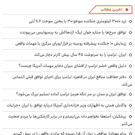
آخرین مطالب
بُرد ۳۰۰۰ کیلومتری جنگنده سوخو-۳۰ با مخزن سوخت ۹.۶ تُنی
توافق سرخ‌ها با ستاره جوان لیگ؛ اژدهاکش به پرسپولیس می‌پیوندد
رزمایش ۱۰ جنگنده پیشرفته روسیه بر فراز اروپای مرکزی با مهمات واقعی
ایران، ترامپ را به سرنوشت ۴۵ سال پیش کارتر دچار می‌کند
دلیل واقعی خشم ترامپ از افشای میزان ذخایر مهمات آمریکا چیست؟
دفتر حفاظت منافع ایران در قاهره: ترامپ برای احیای توافق قبلی التماس
می‌کند
توافق ایران و عمان بر سر تنگه هرمز؛ ترامپ آماده تسلیم بزرگ می‌شود؟
واکنش همتی به اظهارات وزیر خزانه‌داری آمریکا درباره توافق با ایران +جزئیات
پزشکیان: استعفا نخواهم داد؛ می‌ایستم و در برابر کارشکنی‌ها با مردم صحبت
می‌کنم
پیام معنادار عراقچی: زمان آن فرا رسیده که برادری واقعی را در پیش گیریم