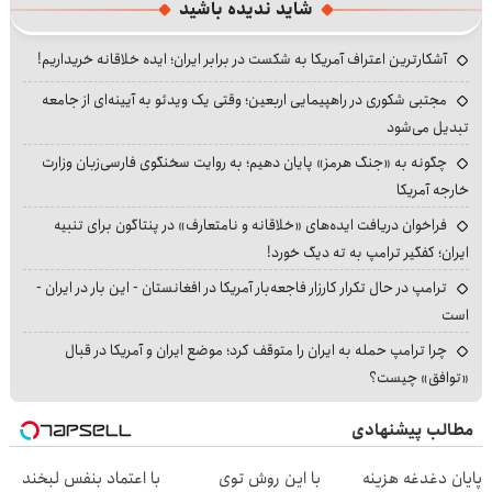
شاید ندیده باشید
آشکارترین اعتراف آمریکا به شکست در برابر ایران؛ ایده خلاقانه خریداریم!
مجتبی شکوری در راهپیمایی اربعین؛ وقتی یک ویدئو به آیینه‌ای از جامعه
تبدیل می‌شود
چگونه به «جنگ هرمز» پایان دهیم؛ به روایت سخنگوی فارسی‌زبان وزارت
خارجه آمریکا
فراخوان دریافت ایده‌های «خلاقانه و نامتعارف» در پنتاگون برای تنبیه
ایران؛ کفگیر ترامپ به ته دیگ خورد!
ترامپ در حال تکرار کارزار فاجعه‌بار آمریکا در افغانستان - این بار در ایران -
است
چرا ترامپ حمله به ایران را متوقف کرد؛ موضع ایران و آمریکا در قبال
«توافق» چیست؟
مطالب پیشنهادی
پایان دغدغه هزینه
با این روش توی
با اعتماد بنفس لبخند