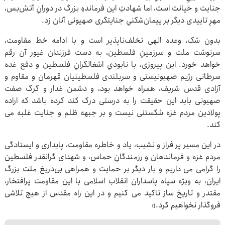
جنایت و خیانت است، اما شهادتِ این فرماندهِ بزرگ در دورانِ آتش‌بس،
مهرِ تاییدی دیگر بر پیمان‌شکنیِ جنایتگری صهیونی آنان زد.
بدون شک، وعده الهی تخلف‌ناپذیر است و با ادامه خط مقاومت،
سرنوشت ملت و سرزمینِ فلسطین، به دست فرزندان غیور آن رقم
خواهد خورد. این پیروزی، با نابودیِ اشغالگرانِ فلسطین و دفع غده
سرطانی رژیم صهیونیستی و سربلندی فلسطینیان قهرمان و مقاوم و
آزادی قدس شریف، همراه خواهد بود، و دشمن غدار و گرگ صفت
صهیونی باید این حقیقت را به درستی درک کند کرده باشد که اراده
پولادین مردم غزه شکستنی نیست و بر جبهه ظلم و جنایت غلبه می
کند.
در این مسیر پر فراز و نشیب، یاد و خاطره مقاومت، پایداری و ایستادگی
مردم غزه و فرماندهان و رزمندگانِ حماس، و شهدای گرانقدر فلسطین
را گرامی می داریم و بار دیگر بر حمایت و همراهی بی‌دریغ ملت بزرگ
ایران، به ویژه سپاه پاسداران انقلاب اسلامی با این مقاومت پرافتخار،
مقتدر و تاریخ ساز تاکید می کنیم و در این راه مقدس از هیچ تلاشی
فروگذار نخواهیم کرد.»