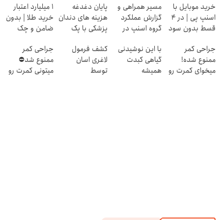
خرید موبایل با
مسیر همراهی و
پایان دغدغه
۱ میلیارد اعتبار
اسنپ پی | در ۴
گزارش عملکرد
هزینه های دندان
خرید طلا | بدون
قسط بدون سود
گروه اسنپ در
پزشکی با پک
ضامن و چک
و کارمزد!
۱۴۰۴
سفید کننده
جراحی کمر
با این نوشیدنی
کشف فرمول
جراحی کمر
خانگی
ممنوع شده!
گیاهی کبدت
لاغری اسان
ممنوع شد⛔
میخوای کمرت رو
همیشه
توسط
میتونی کمرت رو
در منزل درمان
پرقدرته55%تخفیف
متخصصان ایرانی
در منزل درمان
کنی؟
کنی! 👈🏻
((پرسش‌نامه))
پرسش‌نامه