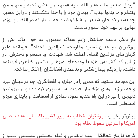
“رجال صدقوا ما عاهدوا الله علیه فمنهم من قضی نحبه و منهنم من
ینتظر و ما بدلوا تبدیلا”، پیمانِ خود را با خدا نشکستند و در این مسیر،
چه بسیار که جانِ شیرین را فدا کردند و چه بسیار که در انتظار پیروزی
نهایی، بر عهد خود استوار ماندند.
بار دیگر، دست جنایتکار رژیمِ سفاک صهیون، به خون پاک یکی از
بزرگترین مجاهدان نستوه مقاومت، “عزالدین الحداد”، فرمانده دلیر
گردان‌های عزالدین قسام، آغشته شد. شهادت او، همسر و دخترش، در
زمانی که آتش‌بس غزه با وعده‌های دروغینِ دشمن، ظاهری فریبنده
داشت، بار دیگر، پیمان‌شکنی و بدعهدیِ اشغالگران را آشکار ساخت.
این مجاهد نستوه، که عمری را در مبارزه با اشغالگران، چه در میدانِ نبرد
و چه در زندان‌هایِ دژخیمان صهیونیست، سپری کرد و دو پسر برومند و
دلیرش را نیز در این راه تقدیم نمود، نمادی از استقامت و پایداری مردم
فلسطین است.
بیش‌تر بخوانید:
پزشکیان خطاب به وزیر کشور پاکستان: هدف اصلی
آمریکا و اسرائیل سقوط نظام بود
گرچه تاریخِ اشغالگرانِ بیت المقدس و قبله نخستین مسلمین، مملو از