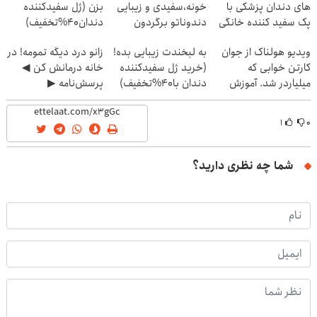
های دندان پزشکی با
خونه،سفیدی و زیبایی
بزن (ژل سفیدکننده
پک سفید کننده خانگی
دندوناتو برگردون
دندان40%تخفیف)
(40%off)
ویدیو هولناک از جوان
به لبخندت زیبایی بده!
زانو درد دیگه تمومه! در
کارتن خوابی که
(خرید ژل سفیدکننده
خانه درمانش کن ◀
میلیاردر شد. آموزش
دندان با40%تخفیف)
پرسش‌نامه ▶
رایگان
۱
۰
شما چه نظری دارید؟