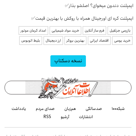
ایمپلنت دندون میخوای؟ اصلشو بذار✅
ایمپلنت کره ای اورجینال همراه با روکش با بهترین قیمت✅
بازرسی جرثقیل
فرم ساز آنلاین
خرید مواد شیمیایی
امداد کرمان موتور
خرید یوسی
اقتصاد ایرانی
بهترین بروکر
ارز دیجیتال
بلیط اتوبوس
نسخه دسکتاپ
شبکه۱۰۰
صدسالگی
هم‌زبان
صدای مردم
یادداشت
انتشارات
آرشیو
RSS