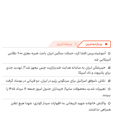
پربازدیدترین
پربحث‌ترین
آسوشیتدپرس افشا کرد: حملات سنگین ایران باعث ضربه مغزی ۷۰۰ نظامی
آمریکایی شد
خیبرشکن ایران به سامانه هدایت ضدپارازیت چینی مجهز شد؟/ تهدید جدی
برای پاتریوت و تاد آمریکا
تلاش ناموفق اسرائیل برای سرنگونی رژیم در ایران، دو قربانی در موساد گرفت
تغییرات شدید محصولات سایپا/ خریداران جدول امروز جمعه ۱۶ مرداد ۱۴۰۵ را
ببینند
واکنش خانواده شهید لاریجانی به اظهارات سردار کوثری: شهدا هیچ تلفن
همراهی نداشتند