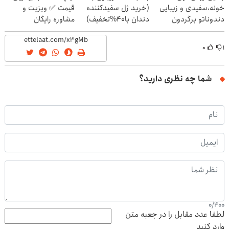
خونه،سفیدی و زیبایی
(خرید ژل سفیدکننده
قیمت ✅ ویزیت و
دندوناتو برگردون
دندان با40%تخفیف)
مشاوره رایگان
(40%off)
۰
۱
شما چه نظری دارید؟
0
/
400
لطفا عدد مقابل را در جعبه متن
وارد کنید