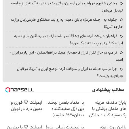
مجتبی شکوری در راهپیمایی اربعین؛ وقتی یک ویدئو به آیینه‌ای از جامعه
تبدیل می‌شود
چگونه به «جنگ هرمز» پایان دهیم؛ به روایت سخنگوی فارسی‌زبان وزارت
خارجه آمریکا
فراخوان دریافت ایده‌های «خلاقانه و نامتعارف» در پنتاگون برای تنبیه
ایران؛ کفگیر ترامپ به ته دیگ خورد!
ترامپ در حال تکرار کارزار فاجعه‌بار آمریکا در افغانستان - این بار در ایران -
است
چرا ترامپ حمله به ایران را متوقف کرد؛ موضع ایران و آمریکا در قبال
«توافق» چیست؟
مطالب پیشنهادی
پایان دغدغه هزینه
با اعتماد بنفس لبخند
ایمپلنت 🦷 فوری و
های دندان پزشکی با
بزن (ژل سفیدکننده
بدون درد در تهران
پک سفید کننده خانگی
دندان40%تخفیف)
با این روش توی
به لبخندت زیبایی بده!
ایمپلنت 🦷 با بهترین