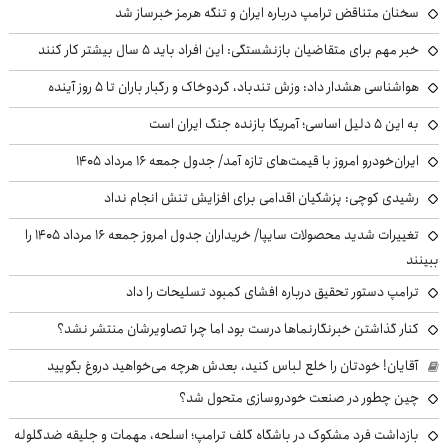
سخنان متناقض ترامپ درباره ایران و تنگه هرمز خبرساز شد
خبر مهم برای متقاضیان بازنشستگی: این افراد باید ۵ سال بیشتر کار کنند
هواشناسی هشدار داد: وزش تندباد، گردوخاک و رگبار باران تا ۵ روز آینده
به این ۵ دلیل اساسی؛ آمریکا بازنده جنگ ایران است
ایران‌خودرو امروز با قیمت‌های تازه آمد/ جدول جمعه ۱۶ مرداد ۱۴۰۵
رشیدی کوچی: پزشکیان اقدامی برای افزایش تنش انجام نداد
تغییرات شدید محصولات سایپا/ خریداران جدول امروز جمعه ۱۶ مرداد ۱۴۰۵ را
ببینند
ترامپ دستور تحقیق درباره افشای کمبود تسلیحات را داد
کنار گذاشتن خبرنگارنماها درست بود اما چرا تصاویرشان منتشر نشد؟
آقایان! خودتان را خلع لباس کنید، بعدش هرچه می‌خواهید دروغ بگویید
چین چطور در صنعت خودروسازی متحول شد؟
بازداشت فرد مشکوک در باشگاه گلف ترامپ؛ اسلحه، مهمات و جلیقه ضدگلوله