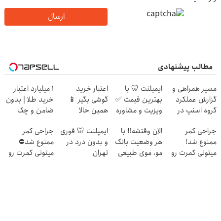
ارسال
مطالب پیشنهادی
مسیر همراهی و
ایمپلنت 🦷 با
اعتبار خرید
۱ میلیارد اعتبار
گزارش عملکرد
بهترین قیمت ✅
گوشی بگیر 📱
خرید طلا | بدون
گروه اسنپ در
ویزیت و مشاوره
همین حالا
ضامن و چک
۱۴۰۴
رایگان
درخواست اعتبار
جراحی کمر
الان وقتشه‼️ با
ایمپلنت 🦷 فوری
جراحی کمر
بده 🎯
ممنوع شد!
هر وضعیت بانک
و بدون درد در
ممنوع شد⛔
میتونی کمرت رو
مو، موی طبیعی
تهران
میتونی کمرت رو
در منزل درمان
بکار!
در منزل درمان
کنی!
کنی! 👈🏻
((پرسش‌نامه))
پرسش‌نامه