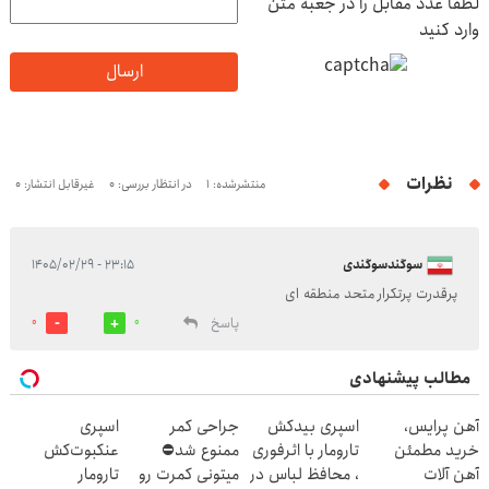
لطفا عدد مقابل را در جعبه متن
وارد کنید
ارسال
نظرات
منتشرشده: 1
در انتظار بررسی: 0
غیرقابل انتشار: 0
سوگندسوگندی
۲۳:۱۵ - ۱۴۰۵/۰۲/۲۹
پرقدرت پرتکرار متحد منطقه ای
پاسخ
0
0
مطالب پیشنهادی
آهن پرایس،
اسپری بیدکش
جراحی کمر
اسپری
خرید مطمئن
تارومار با اثرفوری
ممنوع شد⛔
عنکبوت‌‌کش
آهن آلات
، محافظ لباس در
میتونی کمرت رو
تارومار