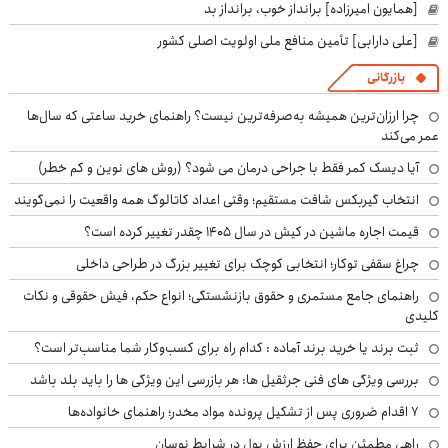
[همایون امیرزاده] برانداز خوب، برانداز بد
[علی دارابی] تأمین منافع ملی اولویت اصلی کشور
بازرگانی
چرا ارزان‌ترین همیشه به‌صرفه‌ترین نیست؟ راهنمای خرید ساعتی که سال‌ها
عمر می‌کند
آیا دیسک کمر فقط با جراحی درمان می شود؟ (روش های نوین و کم خطر)
انتخاب گیربکس شافت مستقیم؛ وقتی اعداد کاتالوگ همه واقعیت را نمی‌گویند
قیمت اجاره ماشین در کیش در سال ۱۴۰۵ چقدر تغییر کرده است؟
چراغ سقفی توکار؛ انتخابی کوچک برای تغییر بزرگ در طراحی داخلی
راهنمای جامع مستمری و حقوق بازنشستگی؛ انواع حکم، فیش حقوقی و نکات
کلیدی
ثبت برند یا خرید برند آماده : کدام راه برای کسب‌وکار شما مناسب‌تر است؟
بررسی ویژگی های فنی جرثقیل ها: هر بازرسی این ویژگی ها را باید بلد باشد
۷ اقدام ضروری پس از تشکیل پرونده مواد مخدر؛ راهنمای خانواده‌ها
راهی مطمئن برای حفظ ارزش پول در شرایط نوسان