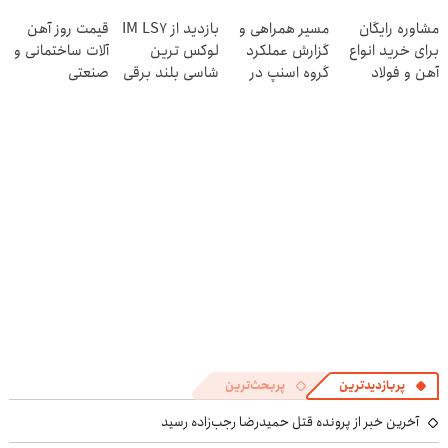
مقابل بید
در منزل درمان
ازبین‌برنده انواع
مشاوره رایگان
مسیر همراهی و
بازدید از IM LS7
قیمت روز آهن
کنی! 👈🏻
عنکبوت
برای خرید انواع
گزارش عملکرد
لوکس ترین
آلات ساختمانی و
پرسش‌نامه
آهن و فولاد
گروه اسنپ در
شاسی بلند برقی
صنعتی
۱۴۰۴
ایران در باشگاه
انقلاب
پربازدیدترین
پربحث‌ترین
آخرین خبر از پرونده قتل حمیدرضا رجب‌زاده رسید