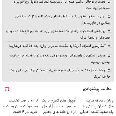
لاف‌های توخالی ترامپ علیه ایران شایسته دریافت «نوبل رجزخوانی و
عقب‌نشینی» است
پول عربستان، فناوری ترکیه، توان نظامی پاکستان؛ شکل‌گیری ناتوی
اسلامی در خاورمیانه!
پیر شدن اصلاً خوشایند نیست؛ گفته‌های نویسنده «بازی تاج‌وتخت» درباره
افسردگی و انتظار مرگ
آشکارترین اعتراف آمریکا به شکست در برابر ایران؛ ایده خلاقانه خریداریم!
مجتبی شکوری در راهپیمایی اربعین؛ وقتی یک ویدئو به آیینه‌ای از جامعه
تبدیل می‌شود
چگونه به «جنگ هرمز» پایان دهیم؛ به روایت سخنگوی فارسی‌زبان وزارت
خارجه آمریکا
مطالب پیشنهادی
پایان دغدغه هزینه
آمپول های لاغری با یک
تا 70 درصد تخفیف
های دندان پزشکی با
میلیون تخفیف | ارسال
محصولات جین وست +
پک سفید کننده خانگی
از داروخانه های معتبر
خرید در 4 قسط