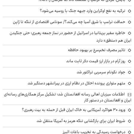
ترکیه به نفع اوکراین وارد جبهه جنگ با روسیه می‌شود؟
حماقت ترامپ با شرق آسیا چه می‌کند؟/ سونامی اقتصادی از تنگه تا ژاپن
خاطره سفیر بریتانیا در اسرائیل از حضور در نماز جمعه رهبری؛ حتی جنگیدن
ایران هم «منطق» دارد
تاثیر مصرف تخم‌مرغ بر بهبود حافظه
روز آرام در بازار ارز؛ قیمت دلار ثابت ماند
جواد نکونام سرمربی تراکتور شد
متهم متواری پرونده اخلال در نظام ارزی در پیرانشهر دستگیر شد
اطلاعات میزبان اهالی رسانه افغانستان شد؛ تشکیل مرکز همکاری‌های رسانه‌ای
ایران و افغانستان در دستور کار
ورود ۳۰ هواگرد آمریکایی به خاک ایران قبل از حمله به بیت رهبری؟
شروط ایران برای بازگشایی تنگه هرمز به آمریکا منتقل شد
درخواست رسیدگی به تخریب باغات البرز