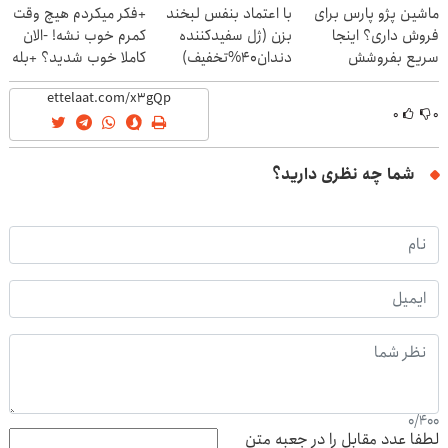
ماشین پژو پارس برای
با اعتماد بنفس لبخند
+فکر میکردم هیچ وقت
فروش داری؟ اینجا
بزن (ژل سفیدکننده
کمرم خوب نشه! -الان
سریع بفروشش
دندان40%تخفیف)
کاملا خوب شدید؟ +بله
۰
۰
شما چه نظری دارید؟
0
/
400
لطفا عدد مقابل را در جعبه متن