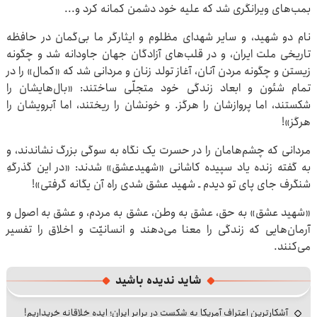
بمب‌های ویرانگری شد که علیه خود دشمن کمانه کرد و...
نام دو شهید، و سایر شهدای مظلوم و ایثارگر ما بی‌گمان در حافظه
تاریخی ملت ایران، و در قلب‌های آزادگان جهان جاودانه شد و چگونه
زیستن و چگونه مردن آنان، آغاز تولد زنان و مردانی شد که «کمال» را در
تمام شئون و ابعاد زندگی خود متجلّی ساختند: «بال‌هایشان را
شکستند، اما پروازشان را هرگز. و خونشان را ریختند، اما آبرویشان را
هرگز»!
مردانی که چشم‌هامان را در حسرت یک نگاه به سوگی بزرگ نشاندند، و
به گفته زنده یاد سپیده کاشانی «شهیدعشق» شدند: «در این گذرگهِ
شنگرف جای پای تو دیدم ـ شهید عشق شدی راه آن یگانه گرفتی»!
«شهید عشق» به حق، عشق به وطن، عشق به مردم، و عشق به اصول و
آرمان‌هایی که زندگی را معنا می‌دهند و انسانیّت و اخلاق را تفسیر
می‌کنند.
شاید ندیده باشید
آشکارترین اعتراف آمریکا به شکست در برابر ایران؛ ایده خلاقانه خریداریم!