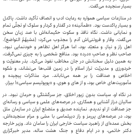
بسیار سنجیده می‌گفت.
در منازعات سیاسی همواره به رعایت ادب و انصاف تأکید داشت. پاکدل
و بسیار پاکدست بود. «طمأنینه» در گفتار و کردار و سلوک او تجلّی تمام
و نمایانی داشت. نگاه نافذ و سکوت حکیمانه‌اش با صد زبان سخن
می‌گفت. وقار و فروتنی‌اش آدم را مجذوب می‌کرد: (مَشیهُمُ التواضع).
اهل راز و نیاز، و متعبّد بود، اما هرگز اهل تظاهر و خودنمایی نبود.
صاحب نظر و صاحبِ «درد» بود. منافع شخصی را به چیزی نمی‌گرفت،
به همین دلیل سخنانش در جان مخاطب نفوذ می‌کرد. بذر معنویّت و
خردورزی و مدیریّت تراز اسلام را در زمین قلب‌ها می‌نشاند، و شکوه
اخلاص و صداقت را بر همه می‌تاباند. مرد مذاکرات پیچیده و
مأموریت‌های خاص بود، و از های و هوی، و «پوپولیسم سیاسی»! بیزار.
در نگاه او، سیاست بدون زیور اخلاق، جز سرگشتگی و حرمان نبود. در
سالیان دراز آشنایی و همکاری، در عرصه‌های علمی و سیاسی و رسانه‌ای
جز صداقت از او ندیدم. نماینده صدیق و متضلع ایران در سازمان ملل
بود، در عرصه‌های پررمز و راز دیپلماسی با مشی و مرام سنجیده‌اش،
بخش عمده‌ای از راهبرد سیاست خارجی ایران را سامان داد. وزیر خارجه
دکتر خاتمی، و در ایام دفاع و جنگ هشت ساله، مدیر خبرگزاری