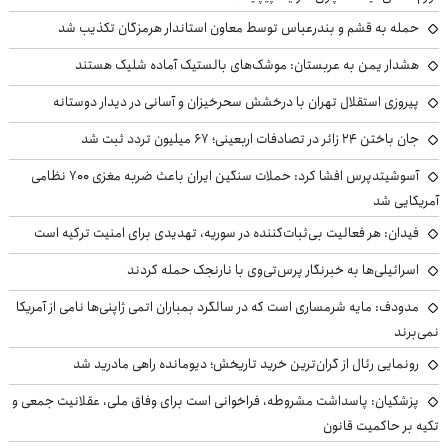
حمله به قشم و بندرعباس توسط معاون استاندار هرمزگان تکذیب شد
هشدار یمن به عربستان: موشک‌های بالستیک آماده شلیک هستند
پیروزی استقلال تهران با درخشش سحرخیزان و آسانی در دیدار دوستانه
جان باختن ۲۴ زائر در تصادفات اربعینی؛ ۶۷ میلیون تردد ثبت شد
آسوشیتدپرس افشا کرد: حملات سنگین ایران باعث ضربه مغزی ۷۰۰ نظامی
آمریکایی شد
فیدان: هر فعالیت بی‌ثبات‌کننده در سوریه، تهدیدی برای امنیت ترکیه است
اسرائیلی‌ها به خبرنگار پرس‌تی‌وی با نارنجک حمله کردند
مدودف: مایه شرمساری است که در سالگرد بمباران اتمی ژاپنی‌ها نامی از آمریکا
نمی‌برند
رونمایی رئال از گران‌ترین خرید تاریخش؛ دیومانده راهی مادرید شد
پزشکیان: پاسداشت مشروطه، فراخوانی است برای وفاق ملی، عقلانیت جمعی و
تکیه بر حاکمیت قانون