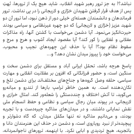
نباشد؟! به جز ترور رهبر شهید انقلاب، شاید هیچ یک از ترورها، بُهتِ
پس از هدف قرار گرفتنِ شهیدان خرّازی و لاریجانی را در پی نداشت. ترور
فرماندهان و دانشمندان هسته‌ای خیلی دور از ذهن نبود، اما ترور آن دو
شهید عزیز (خرّازی و لاریجانی) که دو چهره غیرنظامی و سیاسی بودند
حیرت‌انگیز می‌نمود. آیا دشمن می‌خواست با کشتن آنها، راه مذاکرات
عقلانی و عُقلایی را کور کند؟ آیا مقصود ایجاد آشوب و هرج و مرج و
سقوط نظام بود؟! آیا با حذف این چهره‌های نجیب و محبوب،
می‌خواست خود را پیروز میدان نشان دهد؟ و...
پاسخ هرچه باشد، تحمّل ایرانی آباد و مستقل برای دشمن سخت و
سنگین است، و حضور فرزانگانی که افزون بر عقلانیت انقلابی و مهارت‌
سیاسی، حلقه وصل گروه‌ها و جناح‌های مختلف‌اند برای دشمن تلخ و
تکان‌دهنده است. به همین خاطر ترامپ بارها از تندرو و میانه‌رو
می‌گوید، تا آتش اختلاف و چنددستگی را شعله‌ور کند. امثال خرازی و
لاریجانی، در پیوند میان رجال سیاسی و نظامی و حفظ انسجام ملی
نقش نمایانی داشتند، و در میدان‌های مذاکره چیره‌دست و با تجربه
بودند، و می‌دانیم مذاکره نه تنها مکمّل میدان، که گاه دشوارتر و
پیچیده‌تر از نبرد رویاروی است، و دشمن در حذف این هنرمندان دانا و
باتجربه، هیچ تردیدی و ابایی نکرد. با اینهمه، ترورهای ناجوانمردانه،