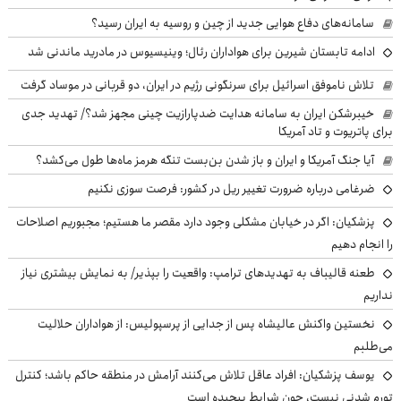
سامانه‌های دفاع هوایی جدید از چین و روسیه به ایران رسید؟
ادامه تابستان شیرین برای هواداران رئال؛ وینیسیوس در مادرید ماندنی شد
تلاش ناموفق اسرائیل برای سرنگونی رژیم در ایران، دو قربانی در موساد گرفت
خیبرشکن ایران به سامانه هدایت ضدپارازیت چینی مجهز شد؟/ تهدید جدی
برای پاتریوت و تاد آمریکا
آیا جنگ آمریکا و ایران و باز شدن بن‌بست تنگه هرمز ماه‌ها طول می‌کشد؟
ضرغامی درباره ضرورت تغییر ریل در کشور: فرصت سوزی نکنیم
پزشکیان: اگر در خیابان مشکلی وجود دارد مقصر ما هستیم؛ مجبوریم اصلاحات
را انجام دهیم
طعنه قالیباف به تهدیدهای ترامپ: واقعیت را بپذیر/ به نمایش بیشتری نیاز
نداریم
نخستین واکنش عالیشاه پس از جدایی از پرسپولیس: از هواداران حلالیت
می‌طلبم
یوسف پزشکیان: افراد عاقل تلاش می‌کنند آرامش در منطقه حاکم باشد؛ کنترل
تورم شدنی نیست، چون شرایط پیچیده است