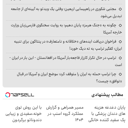
مجتبی شکوری در راهپیمایی اربعین؛ وقتی یک ویدئو به آیینه‌ای از جامعه
تبدیل می‌شود
چگونه به «جنگ هرمز» پایان دهیم؛ به روایت سخنگوی فارسی‌زبان وزارت
خارجه آمریکا
فراخوان دریافت ایده‌های «خلاقانه و نامتعارف» در پنتاگون برای تنبیه
ایران؛ کفگیر ترامپ به ته دیگ خورد!
ترامپ در حال تکرار کارزار فاجعه‌بار آمریکا در افغانستان - این بار در ایران -
است
چرا ترامپ حمله به ایران را متوقف کرد؛ موضع ایران و آمریکا در قبال
«توافق» چیست؟
مطالب پیشنهادی
پایان دغدغه هزینه
مسیر همراهی و گزارش
با این روش توی
های دندان پزشکی با
عملکرد گروه اسنپ در
خونه،سفیدی و زیبایی
پک سفید کننده خانگی
۱۴۰۴
دندوناتو برگردون
(40%off)