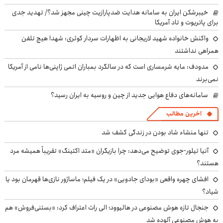
خیبرشکن ایران به سامانه هدایت ضدپارازیت چینی مجهز شد؟/ تهدید جدی
برای پاتریوت و تاد آمریکا
واکنش خانواده شهید لاریجانی به اظهارات سردار کوثری: شهدا هیچ تلفن
همراهی نداشتند
مدودف: مایه شرمساری است که در سالگرد بمباران اتمی ژاپنی‌ها نامی از آمریکا
نمی‌برند
سامانه‌های دفاع هوایی جدید از چین و روسیه به ایران رسید؟
آخرین مطالب
تنها منشاء شاد بودن در زندگی کشف شد
آنیا تیلور-جوی توضیح می‌دهد: چرا بازیگران «متد اکتینگ» تقریباً همیشه مرد
هستند؟
افشای چهره واقعی «بودای جادویی» در یک فیلم؛ ماساژور نازی‌ها قهرمان بود یا
شیاد؟
جنجال تازه هوش مصنوعی در هالیوود؛ الی راث اعتراف کرد: «بستنی‌فروش» هم
به هوش مصنوعی آلوده شد