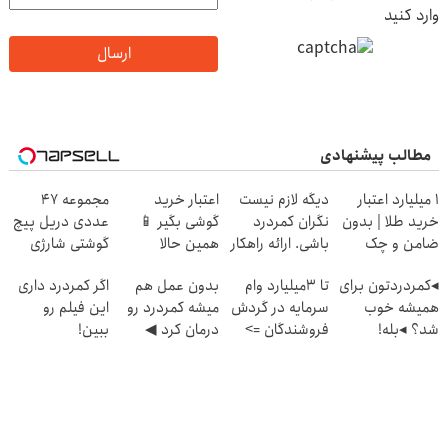
وارد کنید
ارسال
مطالب پیشنهادی
۱ میلیارد اعتبار
دیگه لازم نیست
اعتبار خرید
مجموعه 47
خرید طلا | بدون
نگران کمردرد
گوشی بگیر 📱
عددی دریل پیچ
ضامن و چک
باشی. ارائه راهکار
همین حالا
گوشتی شارژی
موثر
درخواست اعتبار
(تخفیف به مدت
◂کمردردتون برای
تا 3میلیارد وام
بدون عمل هم
اگر کمردرد داری
بده 🎯
محدود)
همیشه خوب
سرمایه در گردش
میشه کمردرد رو
این فیلم رو
شد؟ ◂بله!
فروشندگان =>
درمان کرد ◀
ببین!
(پرسش‌نامه رو پر
فروشگاهت رو
پرسش‎‌نامه رو
◗پرسش‌نامه رو
کن)
ثبت کن
پرکن!
پر کن◖