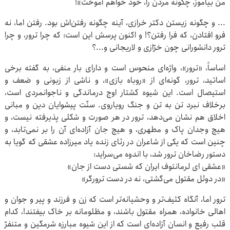
من بیاموز، چگونه مردن را، خود خواهم آموخت»!
... و چگونه زیستن دکتر خرازی، آینه چگونه رفتن‌اش بود. رفتن اما، نه
فرو افتادن، که فرا رفتن؟! و اکنون پرسش این است: که چرا ترور، و چرا
ترور دانشورانی چون خرّازی و لاریجانی و...؟
اساساً، «ترور»، واژه‌ای منحوس است و دارای بار منفی، به گفته برخی
اساتید، ترور، گونه‌ای از «روباه بازی»، و ناشی از زبونی و ضعف و
استیصال است. این شیوه کشتار اوج درماندگی و ناجوانمردی است،
برخلاف نبرد تن به تن و جنگ رویاروی. سنّت پیشوایان دین و مبانی
اخلاق هم نشان می‌دهد، ترور در هر صورت و شکلی پذیرفته نیست، و
هیچ وجدان پاک و مطهری، و هیچ جان آزاده‌ای آن را بر نمی‌تابد، و
چنین است که یکی از شاعران در رثای زنده یاد میرزاده عشقی که گویا به
دستور رضاخان ترور شد، با اندوه می‌سراید:
«عشقی ای لرمانتوف ایران که شستی دست از جان»
«در دوئل مقتول می‌گشتی، نه در دست ترورگر»
ترور اما، آنگاه کثیف‌تر و وحشیانه‌تر است که زن و فرزند و پیر و جوان و
اهالی خانواده، همراه مقتول باشند، و مظلومانه بر خاک بیفتند!، کدام
قلب رفیع و انسان آزاده‌ای است که از این شیوه مبارزه شرمگین و متنفرّ