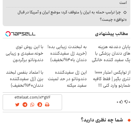
است
چرا ترامپ حمله به ایران را متوقف کرد؛ موضع ایران و آمریکا در قبال
«توافق» چیست؟
مطالب پیشنهادی
پایان دغدغه هزینه
به لبخندت زیبایی بده!
با این روش توی
های دندان پزشکی با
(خرید ژل سفیدکننده
خونه،سفیدی و زیبایی
پک سفید کننده خانگی
دندان با40%تخفیف)
دندوناتو برگردون
(40%off)
از توایکس اعتبار ۱۰۰۰
این ژل سفیدکننده
با اعتماد بنفس لبخند
تتری بگیر | فقط کافیه
دندوناتو در حد لمینت
بزن (ژل سفیدکننده
شمارتو وارد کنی !!!
سفید میکنه
دندان40%تخفیف)
(40%تخفیف)
۰
۰
شما چه نظری دارید؟