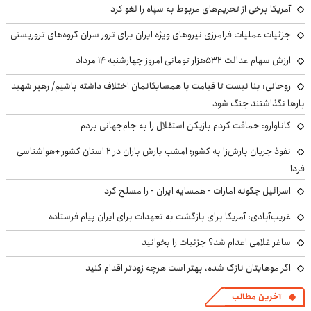
آمریکا برخی از تحریم‌های مربوط به سپاه را لغو کرد
جزئیات عملیات فرامرزی نیروهای ویژه ایران برای ترور سران گروه‌های تروریستی
ارزش سهام عدالت ۵۳۲هزار تومانی امروز چهارشنبه ۱۴ مرداد
روحانی: بنا نیست تا قیامت با همسایگانمان اختلاف داشته باشیم/ رهبر شهید
بارها نگذاشتند جنگ شود
کاناوارو: حماقت کردم بازیکن استقلال را به جام‌جهانی بردم
نفوذ جریان بارش‌زا به کشور؛ امشب بارش باران در ۲ استان کشور +هواشناسی
فردا
اسرائیل چگونه امارات - همسایه ایران - را مسلح کرد
غریب‌آبادی: آمریکا برای بازگشت به تعهدات برای ایران پیام فرستاده
ساغر غلامی اعدام شد؟ جزئیات را بخوانید
اگر موهایتان نازک شده، بهتر است هرچه زودتر اقدام کنید
آخرین مطالب