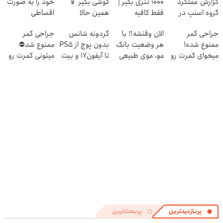
گزارش عملکرد
۱۰۰۰ تتری بگیر |
گوشی بگیر 📱
خود را به صورت
گروه اسنپ در
فقط کافیه
همین حالا
اقساطی
۱۴۰۴
شمارتو وارد کنی
درخواست اعتبار
بفروشید
جراحی کمر
الان وقتشه‼️ با
گردونه شانس
جراحی کمر
!!!
بده 🎯
ممنوع شده!
هر وضعیت بانک
بدون پوچ از PS5
ممنوع شد⛔
میخوای کمرت رو
مو، موی طبیعی
تا آیفون17 و بیت
میتونی کمرت رو
در منزل درمان
بکار!
کوین 🔥
در منزل درمان
کنی؟
کنی! 👈🏻
((پرسش‌نامه))
پرسش‌نامه
پربازدیدترین
پربحث‌ترین