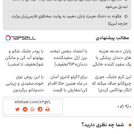
تبدیل می‌شود
چگونه به «جنگ هرمز» پایان دهیم؛ به روایت سخنگوی فارسی‌زبان وزارت
خارجه آمریکا
مطالب پیشنهادی
پایان دغدغه هزینه
با اعتماد بنفس لبخند
با پودر جلبک شکم و
های دندان پزشکی با
بزن (ژل سفیدکننده
پهلوتو آب کن و مانکن
پک سفید کننده خانگی
دندان40%تخفیف)
شو(تخفیف تا امشب)
این کرم جلبک، جوری
برای7کیلو لاغری آسان
با این روش توی
چروکاتو صاف میکنه که
در ماه همین حالا اقدام
خونه،سفیدی و زیبایی
انگار بوتاکس کردی!
کن!سفارش با قیمت
دندوناتو برگردون
(تخفیف ویژه)
قدیم
(40%off)
۰
۰
شما چه نظری دارید؟