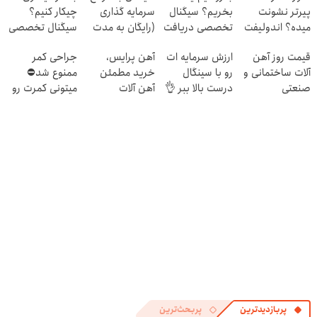
پیرتر نشونت
بخریم؟ سیگنال
سرمایه گذاری
چیکار کنیم؟
میده؟ اندولیفت
تخصصی دریافت
(رایگان به مدت
سیگنال تخصصی
برش می‌گردونه
کن ( اشتراک
محدود)
بگیر
قیمت روز آهن
ارزش سرمایه ات
آهن پرایس،
جراحی کمر
🔰
رایگان )
آلات ساختمانی و
رو با سینگال
خرید مطمئن
ممنوع شد⛔
صنعتی
درست بالا ببر 👌
آهن آلات
میتونی کمرت رو
✅
در منزل درمان
کنی! 👈🏻
پرسش‌نامه
پربازدیدترین
پربحث‌ترین