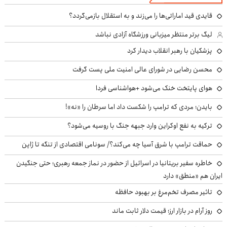
قایدی قید اماراتی‌ها را می‌زند و به استقلال بازمی‌گردد؟
لیگ برتر منتظر میزبانی ورزشگاه آزادی نباشد
پزشکیان با رهبر انقلاب دیدار کرد
محسن رضایی در شورای عالی امنیت ملی پست گرفت
هوای پایتخت خنک می‌شود +هواشناسی فردا
بایدن؛ مردی که ترامپ را شکست داد اما سرطان را «نه»!
ترکیه به نفع اوکراین وارد جبهه جنگ با روسیه می‌شود؟
حماقت ترامپ با شرق آسیا چه می‌کند؟/ سونامی اقتصادی از تنگه تا ژاپن
خاطره سفیر بریتانیا در اسرائیل از حضور در نماز جمعه رهبری؛ حتی جنگیدن
ایران هم «منطق» دارد
تاثیر مصرف تخم‌مرغ بر بهبود حافظه
روز آرام در بازار ارز؛ قیمت دلار ثابت ماند