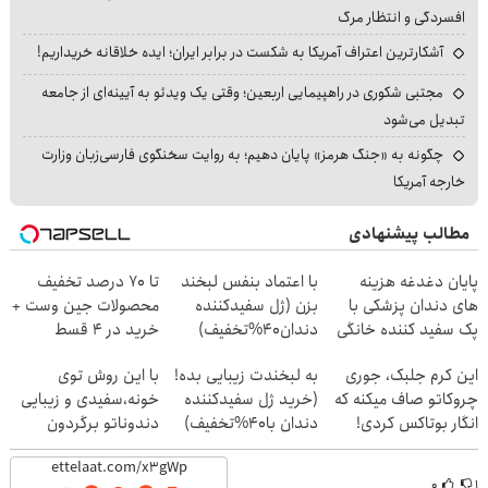
افسردگی و انتظار مرگ
آشکارترین اعتراف آمریکا به شکست در برابر ایران؛ ایده خلاقانه خریداریم!
مجتبی شکوری در راهپیمایی اربعین؛ وقتی یک ویدئو به آیینه‌ای از جامعه
تبدیل می‌شود
چگونه به «جنگ هرمز» پایان دهیم؛ به روایت سخنگوی فارسی‌زبان وزارت
خارجه آمریکا
مطالب پیشنهادی
پایان دغدغه هزینه
با اعتماد بنفس لبخند
تا 70 درصد تخفیف
های دندان پزشکی با
بزن (ژل سفیدکننده
محصولات جین وست +
پک سفید کننده خانگی
دندان40%تخفیف)
خرید در 4 قسط
این کرم جلبک، جوری
به لبخندت زیبایی بده!
با این روش توی
چروکاتو صاف میکنه که
(خرید ژل سفیدکننده
خونه،سفیدی و زیبایی
انگار بوتاکس کردی!
دندان با40%تخفیف)
دندوناتو برگردون
(تخفیف ویژه)
(40%off)
۰
۱