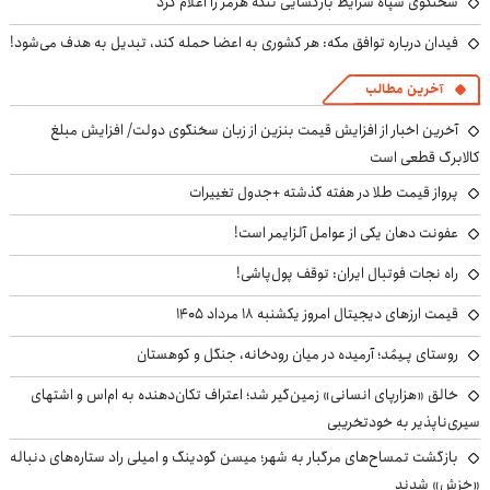
سخنگوی سپاه شرایط بازگشایی تنگه هرمز را اعلام کرد
فیدان درباره توافق مکه: هر کشوری به اعضا حمله کند، تبدیل به هدف می‌شود!
آخرین مطالب
آخرین اخبار از افزایش قیمت بنزین از زبان سخنگوی دولت/ افزایش مبلغ
کالابرگ قطعی است
پرواز قیمت طلا در هفته گذشته +جدول تغییرات
عفونت دهان یکی از عوامل آلزایمر است!
راه نجات فوتبال ایران: توقف پول‌پاشی!
قیمت ارزهای دیجیتال امروز یکشنبه ۱۸ مرداد ۱۴۰۵
روستای پـِیمُد؛ آرمیده در میان رودخانه، جنگل و کوهستان
خالق «هزارپای انسانی» زمین‌گیر شد؛ اعتراف تکان‌دهنده به ام‌اس و اشتهای
سیری‌ناپذیر به خودتخریبی
بازگشت تمساح‌های مرگبار به شهر؛ میسن گودینگ و امیلی راد ستاره‌های دنباله
«خزش» شدند