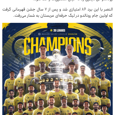
النصر با این برد ۸۶ امتیازی شد و پس از ۷ سال جشن قهرمانی گرفت
که اولین جام رونالدو در لیگ حرفه‌ای عربستان به شمار می‌رفت.