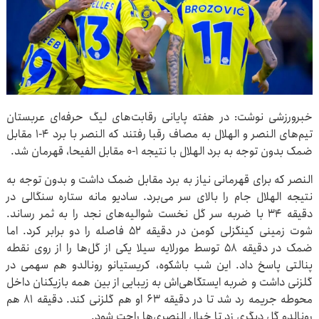
خبرورزشی نوشت: در هفته پایانی رقابت‌های لیگ حرفه‌ای عربستان
تیم‌های النصر و الهلال به مصاف رقبا رفتند که النصر با برد ۴-۱ مقابل
ضمک بدون توجه به برد الهلال با نتیجه ۱-۰ مقابل الفیحا، قهرمان شد.
النصر که برای قهرمانی نیاز به برد مقابل ضمک داشت و بدون توجه به
نتیجه الهلال جام را بالای سر می‌برد. سادیو مانه ستاره سنگالی در
دقیقه ۳۴ با ضربه سر گل نخست شوالیه‌های نجد را به ثمر رساند.
شوت زمینی کینگزلی کومن در دقیقه ۵۲ فاصله را دو برابر کرد. اما
ضمک در دقیقه ۵۸ توسط مورلایه سیلا یکی از گل‌ها را از روی نقطه
پنالتی پاسخ داد. این شب باشکوه، کریستیانو رونالدو هم سهمی در
گلزنی داشت و ضربه ایستگاهی‌اش به زیبایی از بین همه بازیکنان داخل
محوطه جریمه رد شد تا در دقیقه ۶۳ او هم گلزنی کند. دقیقه ۸۱ هم
رونالدو گل دیگری زد تا خیال النصری‌ها راحت شود.