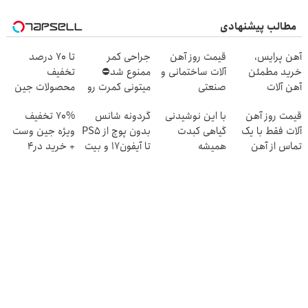
مطالب پیشنهادی
آهن پرایس،
قیمت روز آهن
جراحی کمر
تا 70 درصد
خرید مطمئن
آلات ساختمانی و
ممنوع شد⛔
تخفیف
آهن آلات
صنعتی
میتونی کمرت رو
محصولات جین
در منزل درمان
وست + خرید در
قیمت روز آهن
با این نوشیدنی
گردونه شانس
70% تخفیف
کنی! 👈🏻
4 قسط
آلات فقط با یک
گیاهی کبدت
بدون پوچ از PS5
ویژه جین وست
پرسش‌نامه
تماس از آهن
همیشه
تا آیفون17 و بیت
+ خرید در4
پرایس
پرقدرته55%تخفیف
کوین 🔥
قسطه