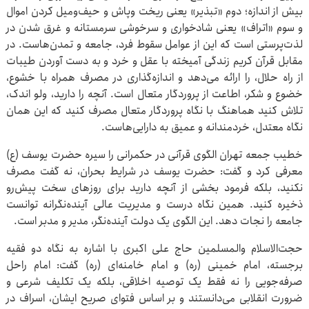
بیش از اندازه؛ دوم «تبذیر» یعنی ریخت وپاش و حیف‌ومیل کردن اموال
و سوم «اتراف» یعنی شادخواری و سرخوشی سرمستانه و غرق شدن در
لذت‌پرستی است که این از عوامل سقوط فرد، جامعه و تمدن‌هاست. در
مقابل قرآن کریم زندگی آمیخته با عقل و خرد و به دست آوردن طیبات
از راه حلال، را ارائه می‌دهد و اندازه‌گذاری در مصرف همراه با خشوع،
خضوع و شکر، اطاعت از پروردگار متعال است. آنچه را دارید، ولو اندک،
تلاش کنید هماهنگ با نگاه پروردگار متعال مصرف کنید که این همان
نگاه معتدل، خردمندانه و عمیق به دارایی‌هاست.
خطیب جمعه تهران الگوی قرآنی در حکمرانی را سیره حضرت یوسف (ع)
معرفی کرد و گفت: حضرت یوسف در شرایط بحران، نه گفت مصرف
نکنید، بلکه فرمود بخشی از آنچه دارید برای روزهای سخت پیش‌رو
ذخیره کنید. همین نگاه درست و مدیریت عالی آینده‌نگرانه توانست
جامعه را نجات دهد. این الگوی یک دولت آینده‌نگر، مدیر و مدبر است.
حجت‌الاسلام والمسلمین حاج علی اکبری با اشاره به نگاه دو فقیه
برجسته، امام خمینی (ره) و امام خامنه‌ای (ره) گفت: امام راحل
صرفه‌جویی را نه فقط یک توصیه اخلاقی، بلکه یک تکلیف شرعی و
ضرورت انقلابی می‌دانستند و بر اساس فتوای صریح ایشان، اسراف در