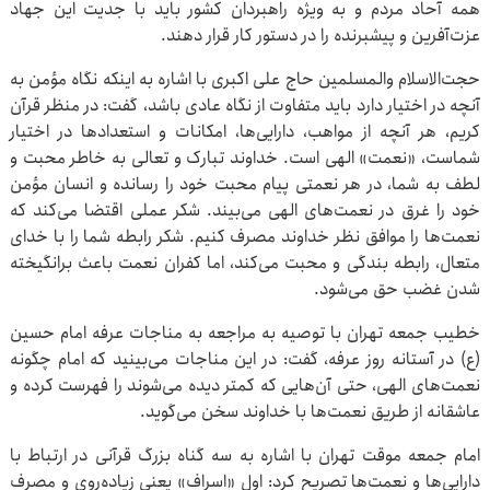
همه آحاد مردم و به ویژه راهبردان کشور باید با جدیت این جهاد
عزت‌آفرین و پیشبرنده را در دستور کار قرار دهند.
حجت‌الاسلام والمسلمین حاج علی اکبری با اشاره به اینکه نگاه مؤمن به
آنچه در اختیار دارد باید متفاوت از نگاه عادی باشد، گفت: در منظر قرآن
کریم، هر آنچه از مواهب، دارایی‌ها، امکانات و استعدادها در اختیار
شماست، «نعمت» الهی است. خداوند تبارک و تعالی به خاطر محبت و
لطف به شما، در هر نعمتی پیام محبت خود را رسانده و انسان مؤمن
خود را غرق در نعمت‌های الهی می‌بیند. شکر عملی اقتضا می‌کند که
نعمت‌ها را موافق نظر خداوند مصرف کنیم. شکر رابطه شما را با خدای
متعال، رابطه بندگی و محبت می‌کند، اما کفران نعمت باعث برانگیخته
شدن غضب حق می‌شود.
خطیب جمعه تهران با توصیه به مراجعه به مناجات عرفه امام حسین
(ع) در آستانه روز عرفه، گفت: در این مناجات می‌بینید که امام چگونه
نعمت‌های الهی، حتی آن‌هایی که کمتر دیده می‌شوند را فهرست کرده و
عاشقانه از طریق نعمت‌ها با خداوند سخن می‌گوید.
امام جمعه موقت تهران با اشاره به سه گناه بزرگ قرآنی در ارتباط با
دارایی‌ها و نعمت‌ها تصریح کرد: اول «اسراف» یعنی زیاده‌روی و مصرف