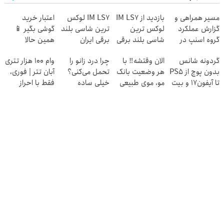
مسیر همراهی و
بازدید از IM LS7
IM LS7 لوکس
اعتبار خرید
گزارش عملکرد
لوکس ترین
ترین شاسی بلند
گوشی بگیر 📱
گروه اسنپ در
شاسی بلند برقی
برقی ایران
همین حالا
۱۴۰۴
ایران در باشگاه
درخواست اعتبار
گردونه شانس
الان وقتشه‼️ با
چرا درد زانو را
وام 100 هزار تتری
انقلاب
بده 🎯
بدون پوچ از PS5
هر وضعیت بانک
تحمل می‌کنی؟
آبان تتر | فوری،
تا آیفون17 و بیت
مو، موی طبیعی
خیلی ساده
فقط با احراز
کوین 🔥
بکار!
درمنزل درمانش
هویت
کن