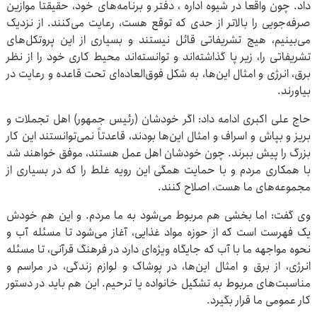
داد. چون واقعاً در شیوه اداره ، دفتر و برنامه‌های خود، حقیقتاً موازین
صرفه‌جویی را بالاتر از حدی که توقع هست، رعایت می‌کنند. از نزدیک
می‌بینیم، هیچ تشریفاتی قائل نیستند و بسیاری از این پروتکل‌های
تشریفاتی را، زیر پا گذاشته‌اند و توانسته‌اند محیط کاری خود را از نظر
برق، انرژی و امثال این‌ها، به شکل فوق‌العاده‌ای تحت قاعده و رعایت در
بیاورند.
حاج علی اکبری ادامه داد: اگر خودشان (رئیس جمهور) اهل تجملات و
بریز و بپاش و اسراف و امثال این‌ها بودند، قاعدتاً نمی‌توانستند این کار
بزرگ را پیش ببرند. چون خودشان اهل عمل هستند، موفق خواهند شد
با همکاری مردم و با حمایت همگی این رویه غلط را که در بسیاری از
مجموعه‌های ما هست، اصلاح کنند.
وی گفت: اما بخشی هم مربوط می‌شود به ما مردم. و این هم خودش
یک فهرست است که از حوزه مواد غذایی، آغاز می‌شود تا مسئله آب و
نحوه مواجهه ما با آب که جایگاه ویژه‌ای دارد در فرهنگ قرآنی، تا مسئله
انرژی، از برق و امثال این‌ها، در پوشاک و لوازم زندگی، در مراسم و
مناسبت‌های مربوط به تشکیل خانواده یا ترحیم. این هم باید در دستور
کار عمومی ما قرار بگیرد.