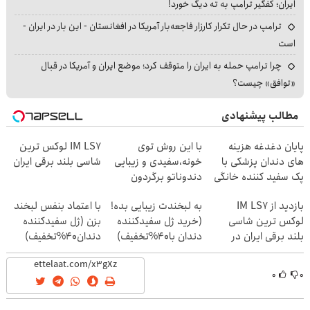
ایران؛ کفگیر ترامپ به ته دیگ خورد!
ترامپ در حال تکرار کارزار فاجعه‌بار آمریکا در افغانستان - این بار در ایران -
است
چرا ترامپ حمله به ایران را متوقف کرد؛ موضع ایران و آمریکا در قبال
«توافق» چیست؟
مطالب پیشنهادی
پایان دغدغه هزینه
با این روش توی
IM LS7 لوکس ترین
های دندان پزشکی با
خونه،سفیدی و زیبایی
شاسی بلند برقی ایران
پک سفید کننده خانگی
دندوناتو برگردون
(40%off)
بازدید از IM LS7
به لبخندت زیبایی بده!
با اعتماد بنفس لبخند
لوکس ترین شاسی
(خرید ژل سفیدکننده
بزن (ژل سفیدکننده
بلند برقی ایران در
دندان با40%تخفیف)
دندان40%تخفیف)
باشگاه انقلاب
۰
۰