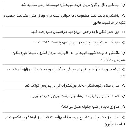
رونمایی رئال از گران‌ترین خرید تاریخش؛ دیومانده راهی مادرید شد
پزشکیان: پاسداشت مشروطه، فراخوانی است برای وفاق ملی، عقلانیت جمعی و
تکیه بر حاکمیت قانون
این صور فلکی را به راحتی می‌توانید در آسمان شب رصد کنید!
حملات اسرائیل به لبنان؛ دو سرباز صهیونیست کشته شدند
واکنش خانواده شهید لاریجانی به اظهارات سردار کوثری: شهدا هیچ تلفن
همراهی نداشتند
توقف عرضه ۶ ارز دیجیتال در صرافی‌ها؛ آخرین وضعیت بازار رمزارزها مشخص
شد
مدال طلا و رکوردشکنی؛ دختر ورزشکار ایرانی در بلاروس کولاک کرد
حمله تند لوئیز فیگو به اینفانتینو: پست‌ترین و فریبکارترینی!
فناوری دید در شب چگونه عمل می‌کند؟
اعلام جزئیات مراسم تشییع مرحوم قاسم‌زاده؛ تدفین روزنامه‌نگار پیشکسوت در
قطعه نام‌آوران