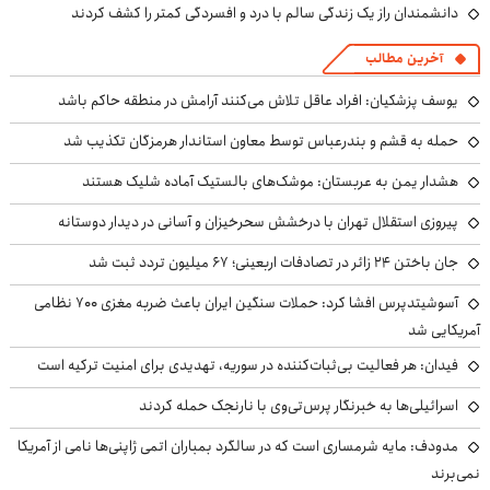
دانشمندان راز یک زندگی سالم با درد و افسردگی کمتر را کشف کردند
آخرین مطالب
یوسف پزشکیان: افراد عاقل تلاش می‌کنند آرامش در منطقه حاکم باشد
حمله به قشم و بندرعباس توسط معاون استاندار هرمزگان تکذیب شد
هشدار یمن به عربستان: موشک‌های بالستیک آماده شلیک هستند
پیروزی استقلال تهران با درخشش سحرخیزان و آسانی در دیدار دوستانه
جان باختن ۲۴ زائر در تصادفات اربعینی؛ ۶۷ میلیون تردد ثبت شد
آسوشیتدپرس افشا کرد: حملات سنگین ایران باعث ضربه مغزی ۷۰۰ نظامی
آمریکایی شد
فیدان: هر فعالیت بی‌ثبات‌کننده در سوریه، تهدیدی برای امنیت ترکیه است
اسرائیلی‌ها به خبرنگار پرس‌تی‌وی با نارنجک حمله کردند
مدودف: مایه شرمساری است که در سالگرد بمباران اتمی ژاپنی‌ها نامی از آمریکا
نمی‌برند