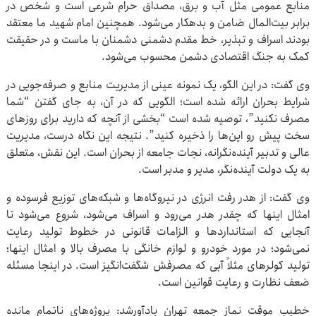
منابع عمومی مثل آب و برق، مصداق حرام شرعی است و شخص در
برابر بیت‌المال ضامن و بدهکار می‌شود. همچنین امام شهید ما معتقد
بودند اسراف و تبذیر، خط مقدم دشمنی دشمنان با ماست و در حقیقت
کمک به جنگ اقتصادی دشمن محسوب می‌شود.
وی گفت: در این الگو، یک نمونه عینی از مدیریت منابع و صرفه‌جویی در
شرایط بحران ارائه شده است؛ الگویی که در آن، به جای گفتن “شما
مصرف نکنید”، توصیه شده است “بخشی از آنچه که دارید برای روزهای
سخت پیش رو این‌ها را ذخیره کنید”. نتیجه این نگاه درست، مدیریت
عالی و تدبیر آینده‌نگرانه، نجات جامعه از بحران است. این نقش، متعلق
به یک دولت آینده‌نگر، مدیر و مدبر است.
وی گفت: از هدر رفت انرژی در نیروگاه‌ها و شبکه‌های توزیع فرسوده و
امثال اینها که چقدر هدر می‌رود و اسراف می‌شود، شروع می‌شود تا
آنجایی که استانداردها و الزامات قانونی در خطوط تولید رعایت
نمی‌شود؛ در مورد خودرو و لوازم خانگی با مصرف بالا و امثال اینها؛
تولید کولرهای مثلاً آبی که مصرفش شگفت‌انگیز است. در اینجا مسئله
ضعف نظارت و رعایت قوانین است.
خطیب موقت نماز جمعه تهران یادآورشد: پروژه‌های ناتمام مانده