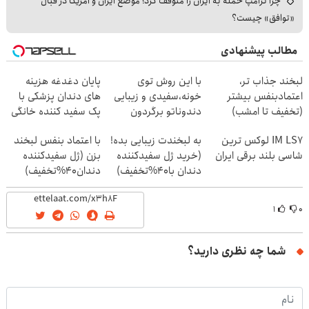
چرا ترامپ حمله به ایران را متوقف کرد؛ موضع ایران و آمریکا در قبال
«توافق» چیست؟
مطالب پیشنهادی
لبخند جذاب تر،
با این روش توی
پایان دغدغه هزینه
اعتمادبنفس بیشتر
خونه،سفیدی و زیبایی
های دندان پزشکی با
(تخفیف تا امشب)
دندوناتو برگردون
پک سفید کننده خانگی
(40%off)
IM LS7 لوکس ترین
به لبخندت زیبایی بده!
با اعتماد بنفس لبخند
شاسی بلند برقی ایران
(خرید ژل سفیدکننده
بزن (ژل سفیدکننده
دندان با40%تخفیف)
دندان40%تخفیف)
۱
۰
شما چه نظری دارید؟