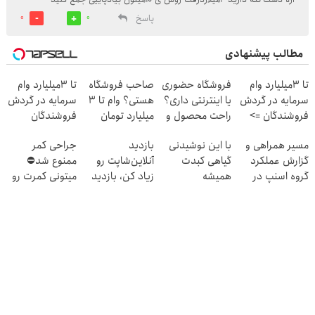
پاسخ
0
0
مطالب پیشنهادی
تا 3میلیارد وام
فروشگاه حضوری
صاحب فروشگاه
تا 3میلیارد وام
سرمایه در گردش
یا اینترنتی داری؟
هستی؟ وام تا ۳
سرمایه در گردش
فروشندگان =>
راحت محصول و
میلیارد تومان
فروشندگان
فروشگاهت رو
خدماتت رو
بگیر
مسیر همراهی و
با این نوشیدنی
بازدید
جراحی کمر
ثبت کن
بفروش
گزارش عملکرد
گیاهی کبدت
آنلاین‌شاپت رو
ممنوع شد⛔
گروه اسنپ در
همیشه
زیاد کن، بازدید
میتونی کمرت رو
۱۴۰۴
پرقدرته55%تخفیف
بالاتر = درآمد
در منزل درمان
بیشتر
کنی! 👈🏻
پرسش‌نامه