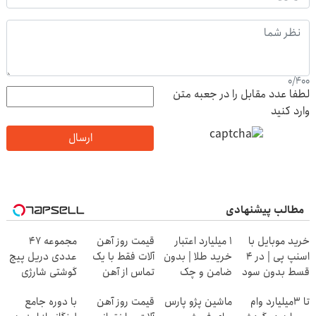
0
/
400
لطفا عدد مقابل را در جعبه متن
وارد کنید
ارسال
مطالب پیشنهادی
خرید موبایل با
۱ میلیارد اعتبار
قیمت روز آهن
مجموعه 47
اسنپ پی | در ۴
خرید طلا | بدون
آلات فقط با یک
عددی دریل پیچ
قسط بدون سود
ضامن و چک
تماس از آهن
گوشتی شارژی
و کارمزد!
پرایس
(تخفیف به مدت
تا 3میلیارد وام
ماشین پژو پارس
قیمت روز آهن
با دوره جامع
محدود)