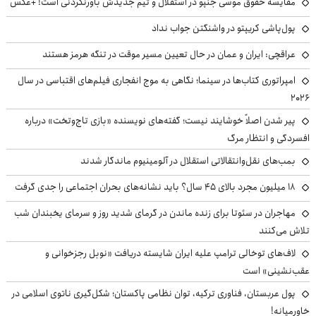
مقایسه حقوق موسی جنپو در استقلال و تیم جدیدش باورنکردنی است! +عکس
پول‌پاشی کریپتو در واشنگتن جواب نداد
عراقچی: ایران و عمان در حال تعیین مسیر موقت در تنگه هرمز هستند
امپراتوری کتاب‌ها در سینما؛ نگاهی به موج انفجاری فیلم‌های اقتباسی در سال
۲۰۲۶
پیر شدن اصلاً خوشایند نیست؛ گفته‌های نویسنده «بازی تاج‌وتخت» درباره
افسردگی و انتظار مرگ
بمب‌های نقل‌وانتقالاتی استقلال در آلومینیوم ماندگار شدند
۱۸ میلیون مجرد بالای ۴۵ سال؟ باید نشانه‌های بحران اجتماعی را جدی گرفت
مهاجران در سئوتا برای زنده ماندن در گرمای شدید روز و سرمای یخبندان شب
تلاش می‌کنند
لاف‌های توخالی ترامپ علیه ایران شایسته دریافت «نوبل رجزخوانی و
عقب‌نشینی» است
پول عربستان، فناوری ترکیه، توان نظامی پاکستان؛ شکل‌گیری ناتوی اسلامی در
خاورمیانه!