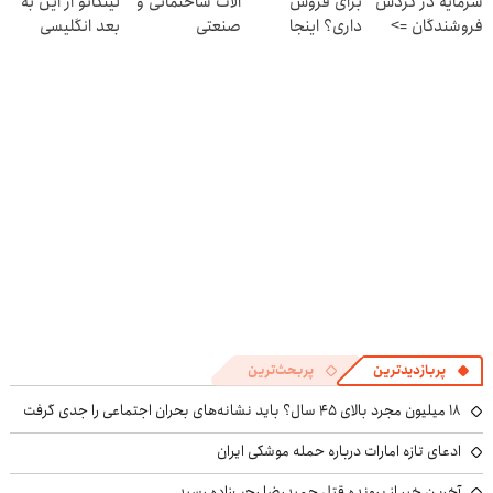
سرمایه در گردش
برای فروش
آلات ساختمانی و
لینگانو از این به
فروشندگان =>
داری؟ اینجا
صنعتی
بعد انگلیسی
فروشگاهت رو
سریع بفروشش
صحبت کن
ثبت کن
پربازدیدترین
پربحث‌ترین
۱۸ میلیون مجرد بالای ۴۵ سال؟ باید نشانه‌های بحران اجتماعی را جدی گرفت
ادعای تازه امارات درباره حمله موشکی ایران
آخرین خبر از پرونده قتل حمیدرضا رجب‌زاده رسید