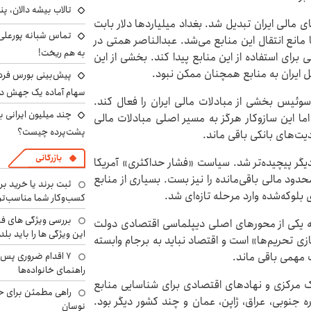
تالاب بیشه دالان، پن
ای مالی ایران تبدیل شد. بغداد میلیاردها دلار بابت
تماس شبانه پورعلی‌گ
ا مانع انتقال این منابع می‌شد. عبدالناصر همتی در
به هم ریخت!
 برای استفاده از این منابع پیدا کند. بخشی از این
 ایران به منابع همچنان ممکن نبود.
سهام آماده یک جهش د
وئیس بخشی از مبادلات مالی ایران را فعال کند.
اما این سازوکار هرگز به مسیر اصلی مبادلات مالی
پشت‌پرده چیست؟
یت‌های بانکی باقی ماند.
بازرگانی
پ از برجام در سال ۲۰۱۸، شرایط بار دیگر پیچیده‌تر شد. سیاست «فشار حداکثری» آمریکا
دود مالی باقی‌مانده را نیز بست. بسیاری از منابع
ثبت برند یا خرید برن
بلوکه‌شده وارد مرحله تازه‌ای شد.
کسب‌وکار شما مناسب‌ت
بررسی ویژگی های فن
ی به یکی از محورهای اصلی دیپلماسی اقتصادی دولت
این ویژگی ها را باید بلد
 تحریم‌ها» است و اقتصاد نباید به برجام وابسته
ت مهمی باقی ماند.
۷ اقدام ضروری پس 
راهنمای خانواده‌ها
نک مرکزی و نهادهای اقتصادی برای شناسایی منابع
راهی مطمئن برای ح
ره جنوبی، عراق، ژاپن، عمان و چند کشور دیگر بود.
نوسان