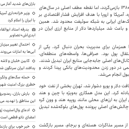
باران‌های شدید آغاز می
ریشه این بحران به تشدید تحریم‌های هسته‌ای در دهه ۱۳۸۰ بازمی‌گردد، اما نقطه عطف اصلی در سال‌های
وزیر خزانه‌داری آمری
 آمریکا و اروپا با هدف افزایش فشار اقتصادی بر
با ایران را اعلام کرد
انک‌های ایرانی به شبکه سوئیفت محدود شد. همین
 باعث شد میلیاردها دلار از منابع ارزی ایران در
بدرقه استاد ابوالقا
ابدی‌اش+تصاویر
احتمال تغییر میزبان
 همزمان برای مدیریت بحران دنبال کرد. یکی از
آبی‌ها به امارات می‌روند
تقال پول بود. صرافی‌ها، واسطه‌های منطقه‌ای،
ال‌های اصلی جابه‌جایی منابع ایران تبدیل شدند.
می در دور زدن محدودیت‌های بانکی پیدا کردند و
پدافند ایران سرنگون شد
بول انجام می‌شد.
خطری بزرگ امنیت شهرون
افت دلار و یورو دشوار شد، تهران بخشی از نفت خود
بادله کرد. این مدل همکاری به‌ویژه با چین و هند
بارش باران، رعدوبر
یران به ارزهای محلی مانند روپیه هند و وون کره
این مناطق را تهدید می‌
چالش‌های اصلی پرونده پول‌های بلوکه‌شده تبدیل
ادعای وال‌استریت ژو
اعضای ناتو قطعی است
ز مسیر مذاکرات هسته‌ای و برجام، مسیر بازگشت
خبر خوب برای بازنش