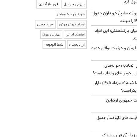
بول کرد
بازرسی جرثقیل
فرم ساز آنلاین
لات سایپا/ خریداران جدول
خرید مواد شیمیایی
امداد کرمان موتور
خرید یوسی
یان بازنشستگی: این افراد
اقتصاد ایرانی
بهترین بروکر
ارز دیجیتال
بلیط اتوبوس
کا زمان و جزئیات توافق جدید
تحادیه: حواله‌های
 از خودروهای وارداتی است!
پیش‌بینی بورس فردا شنبه ۱۷ مرداد ۱۴۰۵/ بازار
یگر است؟
ست جمهوری اوکراین
 قیمت‌های تازه آمد/ جدول
 زمان آن فرا رسیده که