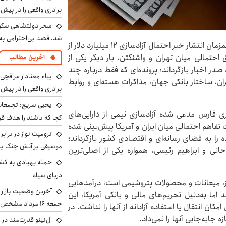
برادری واقعی را در پیش 
سحر دولتشاهی سکو
شد، قصد بی‌احترامی به 
سفر عبدالناصر همتی رئیس کل بانک مرکزی به قطر و همزمان انتشار خبر احتمال آزادسازی ۱۲ میلیارد دلار از
 احتمالی میان تهران و واشنگتن، بار دیگر یکی از
آخرین مطالب
 صدر اخبار بازگرداند؛ پرونده‌ای که فقط درباره چند
پیام معنادار عراقچی:
ان، ساختار بانکی جهان، مذاکرات هسته‌ای و روابط
برادری واقعی را در پیش 
یحیی سریع: تجمعات 
ی فارس مدعی شده آزادسازی نیمی از دارایی‌های
کجا که باشند را هدف قر
لیارد دلار، در یادداشت تفاهم احتمالی میان ایران و آمریکا پیش‌بینی شده
ترومپت نواز در برابر
را به فضای رسانه‌ای و اقتصادی کشور بازگرداند؛
موسیقی بر آتش جنگ پیر
ی و ابراهیم رئیسی، همواره یکی از اصلی‌ترین
حمله پهپادی به کشت
دریای سیاه
از، میعانات و محصولات پتروشیمی است؛ درآمدهایی
آخرین وضعیت بازار ار
اما به‌دلیل تحریم‌های مالی و بانکی آمریکا، این
جمعه ۱۶ مرداد مشخص شد
کان انتقال یا استفاده آزادانه از آنها را نداشت. در
ه جابه‌جایی آنها را نمی‌داد.
ال‌نینو قدرت‌مند در 