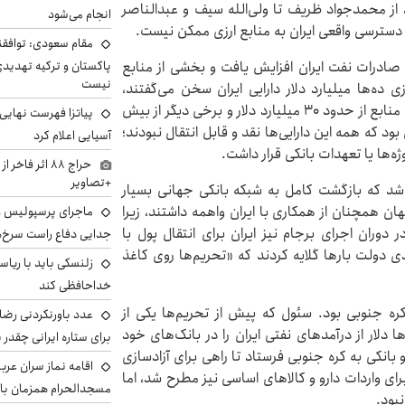
، از محمدجواد ظریف تا ولی‌الله سیف و عبدالناصر
انجام می‌شود
 دسترسی واقعی ایران به منابع ارزی ممکن نیست.
مقام سعودی: توافقن
ط را تغییر داد. صادرات نفت ایران افزایش یافت و بخشی از منابع
پاکستان و ترکیه تهدید
نیست
ی ده‌ها میلیارد دلار دارایی ایران سخن می‌گفتند،
هرچند درباره رقم دقیق اختلاف نظر وجود داشت. برخی منابع از حدود ۳۰ میلیارد دلار و برخی دیگر از بیش
پیاتزا فهرست نهایی 
ن بود که همه این دارایی‌ها نقد و قابل انتقال نبودند؛
آسیایی اعلام کرد
ها یا تعهدات بانکی قرار داشت.
حراج ۸۸ اثر ف
+تصاویر
شد که بازگشت کامل به شبکه بانکی جهانی بسیار
ان همچنان از همکاری با ایران واهمه داشتند، زیرا
ماجرای پرسپولیس و د
دوران اجرای برجام نیز ایران برای انتقال پول با
جدایی دفاع راست سرخ‌
 دولت بارها گلایه کردند که «تحریم‌ها روی کاغذ
زلنسکی باید با ریا
خداحافظی کند
 کره جنوبی بود. سئول که پیش از تحریم‌ها یکی از
عدد باورنکردنی رضای
دلار از درآمدهای نفتی ایران را در بانک‌های خود
برای ستاره ایرانی چقدر 
انکی به کره جنوبی فرستاد تا راهی برای آزادسازی
اقامه نماز سران عرب
برای واردات دارو و کالاهای اساسی نیز مطرح شد، اما
مسجدالحرام همزمان با 
بود.