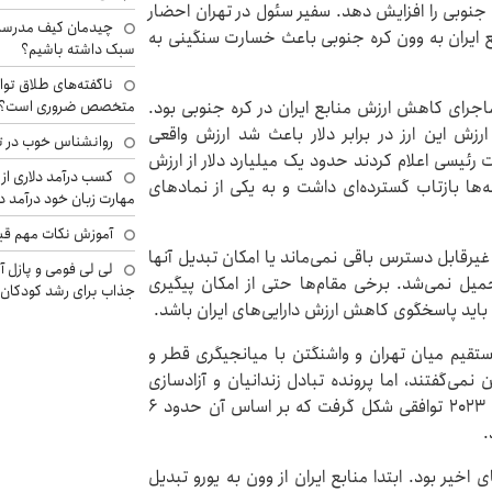
 جنوبی را افزایش دهد. سفیر سئول در تهران احضار
چیدمان کیف مدرسه؛
ابع ایران به وون کره جنوبی باعث خسارت سنگینی به
سبک داشته باشیم؟
ناگفته‌های طلاق توا
ماجرای کاهش ارزش منابع ایران در کره جنوبی بود.
متخصص ضروری است؟
زش این ارز در برابر دلار باعث شد ارزش واقعی
روانشناس خوب در ت
 رئیسی اعلام کردند حدود یک میلیارد دلار از ارزش
کسب درآمد دلاری از 
ه‌ها بازتاب گسترده‌ای داشت و به یکی از نمادهای
مهارت زبان خود درآمد د
آموزش نکات مهم قبل 
غیرقابل دسترس باقی نمی‌ماند یا امکان تبدیل آنها
لی لی فومی و پازل آ
میل نمی‌شد. برخی مقام‌ها حتی از امکان پیگیری
جذاب برای رشد کودکان
باید پاسخگوی کاهش ارزش دارایی‌های ایران باشد.
ستقیم میان تهران و واشنگتن با میانجیگری قطر و
می‌گفتند، اما پرونده تبادل زندانیان و آزادسازی
منابع مالی به‌صورت موازی دنبال شد. سرانجام در سال ۲۰۲۳ توافقی شکل گرفت که بر اساس آن حدود ۶
.
اخیر بود. ابتدا منابع ایران از وون به یورو تبدیل