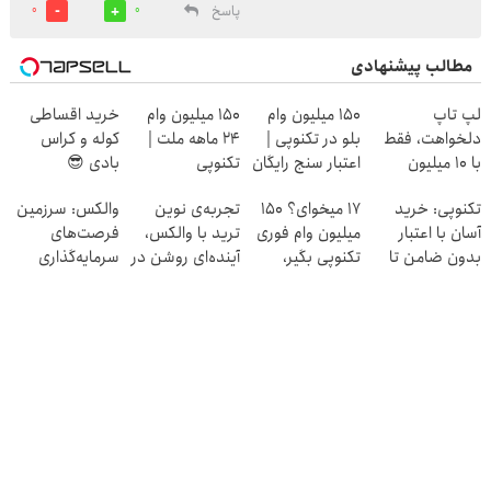
پاسخ
0
0
مطالب پیشنهادی
لپ تاپ
150 میلیون وام
150 میلیون وام
خرید اقساطی
دلخواهت، فقط
بلو در تکنوپی |
24 ماهه ملت |
کوله و کراس
با 10 میلیون
اعتبار سنج رایگان
تکنوپی
بادی 😎
تکنوپی: خرید
17 میخوای؟ 150
تجربه‌ی نوین
والکس: سرزمین
آسان با اعتبار
میلیون وام فوری
ترید با والکس،
فرصت‌های
بدون ضامن تا
تکنوپی بگیر،
آینده‌ای روشن در
سرمایه‌گذاری
۱۰۰ میلیون تومان
نارنجیشو بخر😍
انتظار شماست
دیجیتال شما