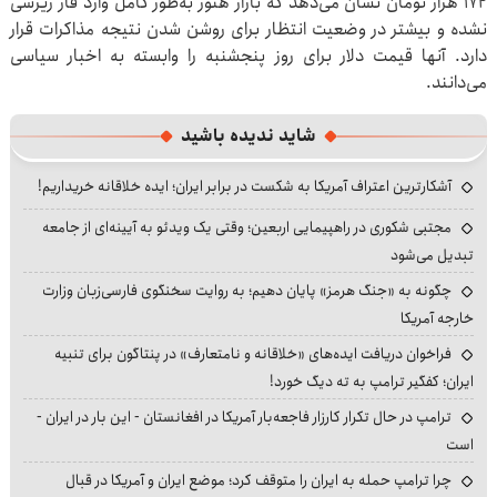
۱۷۲ هزار تومان نشان می‌دهد که بازار هنوز به‌طور کامل وارد فاز ریزشی
نشده و بیشتر در وضعیت انتظار برای روشن شدن نتیجه مذاکرات قرار
دارد. آنها قیمت دلار برای روز پنجشنبه را وابسته به اخبار سیاسی
می‌دانند.
شاید ندیده باشید
آشکارترین اعتراف آمریکا به شکست در برابر ایران؛ ایده خلاقانه خریداریم!
مجتبی شکوری در راهپیمایی اربعین؛ وقتی یک ویدئو به آیینه‌ای از جامعه
تبدیل می‌شود
چگونه به «جنگ هرمز» پایان دهیم؛ به روایت سخنگوی فارسی‌زبان وزارت
خارجه آمریکا
فراخوان دریافت ایده‌های «خلاقانه و نامتعارف» در پنتاگون برای تنبیه
ایران؛ کفگیر ترامپ به ته دیگ خورد!
ترامپ در حال تکرار کارزار فاجعه‌بار آمریکا در افغانستان - این بار در ایران -
است
چرا ترامپ حمله به ایران را متوقف کرد؛ موضع ایران و آمریکا در قبال