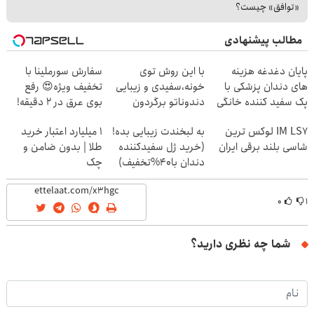
«توافق» چیست؟
مطالب پیشنهادی
پایان دغدغه هزینه
با این روش توی
سفارش سورملینا با
های دندان پزشکی با
خونه،سفیدی و زیبایی
تخفیف ویژه😍 رفع
پک سفید کننده خانگی
دندوناتو برگردون
بوی عرق در 2 دقیقه!
🔥
(40%off)
IM LS7 لوکس ترین
به لبخندت زیبایی بده!
۱ میلیارد اعتبار خرید
شاسی بلند برقی ایران
(خرید ژل سفیدکننده
طلا | بدون ضامن و
دندان با40%تخفیف)
چک
۰
۱
شما چه نظری دارید؟