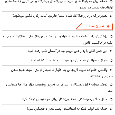
حمله ایران به پایگاه‌های آمریکا با پهپادهای پیشرفته روسی؟/ پرواز نسخه‌های
ارتقایافته شاهد در آسمان
تغییر بزرگ در بازار طلا آغاز شده است/ فلز زرد آماده رکوردشکنی می‌شود؟
آخرین مطالب
پزشکیان: پاسداشت مشروطه، فراخوانی است برای وفاق ملی، عقلانیت جمعی و
تکیه بر حاکمیت قانون
این صور فلکی را به راحتی می‌توانید در آسمان شب رصد کنید!
حملات اسرائیل به لبنان؛ دو سرباز صهیونیست کشته شدند
واکنش خانواده شهید لاریجانی به اظهارات سردار کوثری: شهدا هیچ تلفن
همراهی نداشتند
توقف عرضه ۶ ارز دیجیتال در صرافی‌ها؛ آخرین وضعیت بازار رمزارزها مشخص
شد
مدال طلا و رکوردشکنی؛ دختر ورزشکار ایرانی در بلاروس کولاک کرد
حمله تند لوئیز فیگو به اینفانتینو: پست‌ترین و فریبکارترینی!