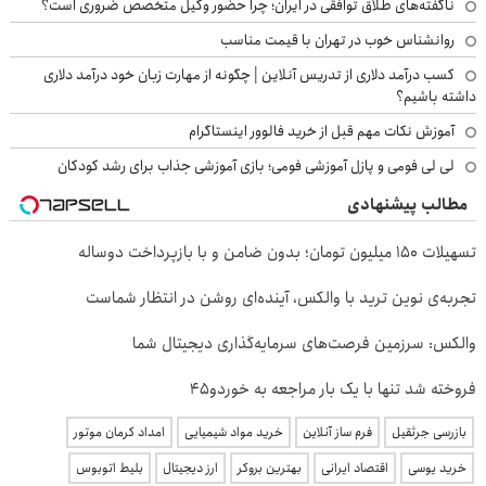
ناگفته‌های طلاق توافقی در ایران؛ چرا حضور وکیل متخصص ضروری است؟
روانشناس خوب در تهران با قیمت مناسب
کسب درآمد دلاری از تدریس آنلاین | چگونه از مهارت زبان خود درآمد دلاری
داشته باشیم؟
آموزش نکات مهم قبل از خرید فالوور اینستاگرام
لی لی فومی و پازل آموزشی فومی؛ بازی آموزشی جذاب برای رشد کودکان
مطالب پیشنهادی
تسهیلات ۱۵۰ میلیون تومان؛ بدون ضامن و با بازپرداخت دوساله
تجربه‌ی نوین ترید با والکس، آینده‌ای روشن در انتظار شماست
والکس: سرزمین فرصت‌های سرمایه‌گذاری دیجیتال شما
فروخته شد تنها با یک بار مراجعه به خوردو45
بازرسی جرثقیل
فرم ساز آنلاین
خرید مواد شیمیایی
امداد کرمان موتور
خرید یوسی
اقتصاد ایرانی
بهترین بروکر
ارز دیجیتال
بلیط اتوبوس