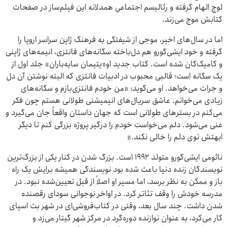
لوچ الهام گرفته و رئالیسم اجتماعیِ همدلانه این فیلم‌ساز در صفحات
کتابش موج می‌زند.
اما در سال‌های اخیر، موجی از شیفتگی به فرهنگ ژاپن سراسر اروپا را
گرفته و خود ایشی‌گورو هم دل‌باخته سگانه‌های فانتزی، انیمه‌های ژاپنی
و کامیک‌کان شده است. کتاب جدید او«یتیمان سایه‌باران» جلد اول از
یک سگانه است؛ قالبی محبوب در ادبیات فانتزی که البته نوشتن آن دل
و جرات می‌خواهد. او می‌گوید: «من خودم فانتزی‌بازم و سگانه‌های
زیادی می‌خوانم. عاشق سریال‌های انیمیشنی طولانی هستم چون فکر
می‌کنم در بسترهای طولانی است که جهان داستان واقعاً جان می‌گیرد و
غنی می‌شود. دلم می‌خواست خودم را درگیر پروژه بزرگی کنم تا دیگر
ابهتش توی دلم را خالی نکند.»
نائومی ایشی‌گورو متولد ۱۹۹۲ است. بزرگ شدن در کنار یکی از بزرگ‌ترین
نویسندگان زنده دنیا باعث شده بود نویسندگی همیشه برایش یک راه
باز و ممکن به نظر برسد، اما مسیر او اصلاً از قبل تعیین‌شده نبود. در
مدرسه خودش را وقف تئاتر کرد. در اواخر نوجوانی سودای رقصنده
شدن داشت. چند سال بعد، وقتی در کتاب‌فروشی‌ای در شهر بث اسپای
کار می‌کرد، به عنوان نوازنده دوره‌گرد در مرکز شهر گیتار می‌زد و