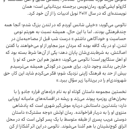
کازوئو ایشی‌گورو، رمان‌نویس برجسته بریتانیایی است؛ همان
نویسنده‌ای که در سال ۲۰۱۷ نوبل ادبیات را از آن خود کرد.
نائومی می‌گوید: «خیلی شانس آوردم که در لندن بزرگ شدم؛ آنجا همه
چندفرهنگی بودند. اما با این حال، همیشه نسبت به هویتم نوعی
حساسیت و خودآگاهی داشتم.» درست شب قبل از مصاحبه‌مان در
لندن، او در یک کافه بوده که مردان میز مجاور از او می‌خواهند با گفتن
اصالتش، به شرط‌بندی‌شان پایان دهد؛ یکی از آن‌ها شرط بسته بود که
او اهل سنگاپور است! نائومی می‌گوید: «هنوز هم این حس که تو را
خارجی بدانند وجود دارد. برای همین در کودکی همیشه می‌ترسیدم
بیش از حد به فرهنگ ژاپنی نزدیک شوم؛ فکر می‌کردم شاید این کار، حق
شهروندی‌ام را در بریتانیا زیر سؤال ببرد.»
نخستین مجموعه داستان کوتاه او به نام «راه‌های فرار» جادو را با
بحران‌های روزمره پیوند می‌زند و ریشه در افسانه‌های عامیانه اروپایی
دارد؛ بلندترین داستانش درباره موش‌گیر شهری است که پادشاهی
منزوی او را به دربار فراخوانده. رمان اولش «وجه مشترک» داستان
دوستی غریب پسری از طبقه متوسط با یک پسر کولی است که در محل
اتراق کوچ‌نشینان با هم آشنا می‌شوند. نائومی در این اثر آشکارا از کن