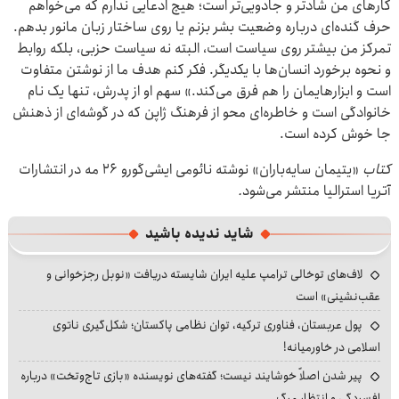
کارهای من شادتر و جادویی‌تر است؛ هیچ ادعایی ندارم که می‌خواهم
حرف گنده‌ای درباره وضعیت بشر بزنم یا روی ساختار زبان مانور بدهم.
تمرکز من بیشتر روی سیاست است، البته نه سیاست حزبی، بلکه روابط
و نحوه برخورد انسان‌ها با یکدیگر. فکر کنم هدف ما از نوشتن متفاوت
است و ابزارهایمان را هم فرق می‌کند.» سهم او از پدرش، تنها یک نام
خانوادگی است و خاطره‌ای محو از فرهنگ ژاپن که در گوشه‌ای از ذهنش
جا خوش کرده است.
کتاب
«یتیمان سایه‌باران» نوشته نائومی ایشی‌گورو ۲۶ مه در انتشارات
آتریا استرالیا منتشر می‌شود
.
شاید ندیده باشید
لاف‌های توخالی ترامپ علیه ایران شایسته دریافت «نوبل رجزخوانی و
عقب‌نشینی» است
پول عربستان، فناوری ترکیه، توان نظامی پاکستان؛ شکل‌گیری ناتوی
اسلامی در خاورمیانه!
پیر شدن اصلاً خوشایند نیست؛ گفته‌های نویسنده «بازی تاج‌وتخت» درباره
افسردگی و انتظار مرگ