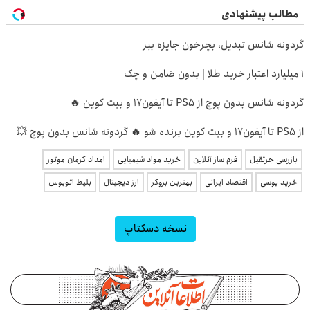
مطالب پیشنهادی
گردونه شانس تبدیل، بچرخون جایزه ببر
۱ میلیارد اعتبار خرید طلا | بدون ضامن و چک
گردونه شانس بدون پوچ از PS5 تا آیفون17 و بیت کوین 🔥
از PS5 تا آیفون17 و بیت کوین برنده شو 🔥 گردونه شانس بدون پوچ 💥
بازرسی جرثقیل
فرم ساز آنلاین
خرید مواد شیمیایی
امداد کرمان موتور
خرید یوسی
اقتصاد ایرانی
بهترین بروکر
ارز دیجیتال
بلیط اتوبوس
نسخه دسکتاپ