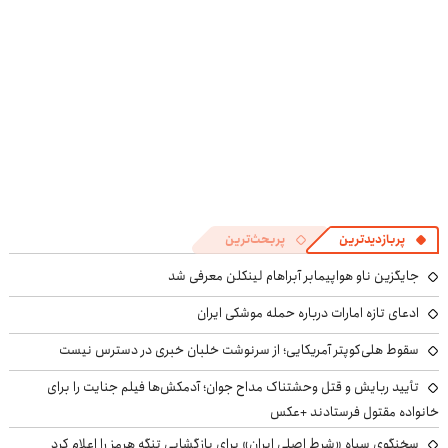
پربازدیدترین
پربحث‌ترین
جایگزین ناو هواپیمابر آبراهام لینکلن معرفی شد
ادعای تازه امارات درباره حمله موشکی ایران
سقوط هلی‌کوپتر آمریکایی؛ از سرنوشت خلبان خبری در دسترس نیست
تأیید ربایش و قتل وحشتناک مداح جوان؛ آدمکش‌ها فیلم جنایت را برای
خانواده مقتول فرستادند +عکس
سخنگوی سپاه «شرط اصلی ایران» برای بازگشایی تنگه هرمز را اعلام کرد