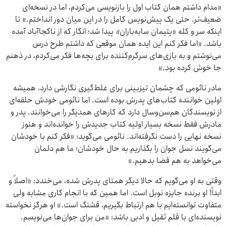
«مدام داشتم همان کتاب اول را بازنویسی می‌کردم، اما در نسخه‌ای
ضعیف‌تر. حتی یک پیش‌نویس کامل را در این میان دور انداختم.» تا
اینکه سر و کله «یتیمان سایه‌باران
»
پیدا شد؛ انگار که از ناکجاآباد آمده
باشد. «اما فکر کنم این ایده همان موقعی که داشتم طرح درس
می‌نوشتم و به بازی‌های سرگرم‌کننده برای بچه‌ها فکر می‌کردم، در ذهنم
جا خوش کرده بود.»
مادر نائومی که چشمان تیزبینی برای غلط‌گیری نگارشی دارد، همیشه
اولین خواننده کتاب‌های پدرش بوده است. اما نائومی خودش حلقه‌ای
از نویسندگان هم‌سن‌وسال دارد که کارهای همدیگر را می‌خوانند. پدر و
مادرش فقط نسخه بسیار اولیه کتاب جدیدش را خوانده‌اند و هنوز
نسخه نهایی را دست نگرفته‌اند. نائومی می‌گوید: «فکر کنم با خودشان
می‌گویند نسل جوان را بگذاریم به حال خودشان؛ ما هم دلمان
می‌خواهد به هم فضا بدهیم.»
وقتی به او می‌گویم که حالا دیگر همتای پدرش شده، می‌خندد: «اصلاً و
ابداً! او برنده جایزه نوبل است. اما همین که با انجام کاری مشابه ولی
متفاوت توانسته‌ایم با هم ارتباط بگیریم، قشنگ است.» او هرگز نخواسته
نویسنده‌ای با قلم ثقیل و ادبی باشد: «من برای جوان‌ها می‌نویسم.