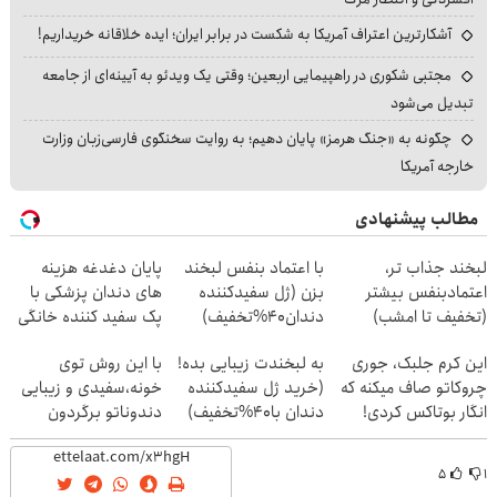
آشکارترین اعتراف آمریکا به شکست در برابر ایران؛ ایده خلاقانه خریداریم!
مجتبی شکوری در راهپیمایی اربعین؛ وقتی یک ویدئو به آیینه‌ای از جامعه
تبدیل می‌شود
چگونه به «جنگ هرمز» پایان دهیم؛ به روایت سخنگوی فارسی‌زبان وزارت
خارجه آمریکا
مطالب پیشنهادی
لبخند جذاب تر،
با اعتماد بنفس لبخند
پایان دغدغه هزینه
اعتمادبنفس بیشتر
بزن (ژل سفیدکننده
های دندان پزشکی با
(تخفیف تا امشب)
دندان40%تخفیف)
پک سفید کننده خانگی
این کرم جلبک، جوری
به لبخندت زیبایی بده!
با این روش توی
چروکاتو صاف میکنه که
(خرید ژل سفیدکننده
خونه،سفیدی و زیبایی
انگار بوتاکس کردی!
دندان با40%تخفیف)
دندوناتو برگردون
(تخفیف ویژه)
(40%off)
۵
۱