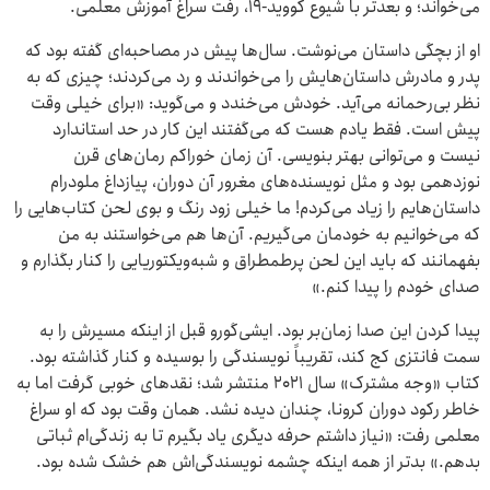
می‌خواند؛ و بعدتر با شیوع کووید-۱۹، رفت سراغ آموزش معلمی.
او از بچگی داستان می‌نوشت. سال‌ها پیش در مصاحبه‌ای گفته بود که
پدر و مادرش داستان‌هایش را می‌خواندند و رد می‌کردند؛ چیزی که به
نظر بی‌رحمانه می‌آید. خودش می‌خندد و می‌گوید: «برای خیلی وقت
پیش است. فقط یادم هست که می‌گفتند این کار در حد استاندارد
نیست و می‌توانی بهتر بنویسی. آن زمان خوراکم رمان‌های قرن
نوزدهمی بود و مثل نویسنده‌های مغرور آن دوران، پیازداغ ملودرام
داستان‌هایم را زیاد می‌کردم! ما خیلی زود رنگ و بوی لحن کتاب‌هایی را
که می‌خوانیم به خودمان می‌گیریم. آن‌ها هم می‌خواستند به من
بفهمانند که باید این لحن پرطمطراق و شبه‌ویکتوریایی را کنار بگذارم و
صدای خودم را پیدا کنم.»
پیدا کردن این صدا زمان‌بر بود. ایشی‌گورو قبل از اینکه مسیرش را به
سمت فانتزی کج کند، تقریباً نویسندگی را بوسیده و کنار گذاشته بود.
کتاب «وجه مشترک» سال ۲۰۲۱ منتشر شد؛ نقدهای خوبی گرفت اما به
خاطر رکود دوران کرونا، چندان دیده نشد. همان وقت بود که او سراغ
معلمی رفت: «نیاز داشتم حرفه دیگری یاد بگیرم تا به زندگی‌ام ثباتی
بدهم.» بدتر از همه اینکه چشمه نویسندگی‌اش هم خشک شده بود.