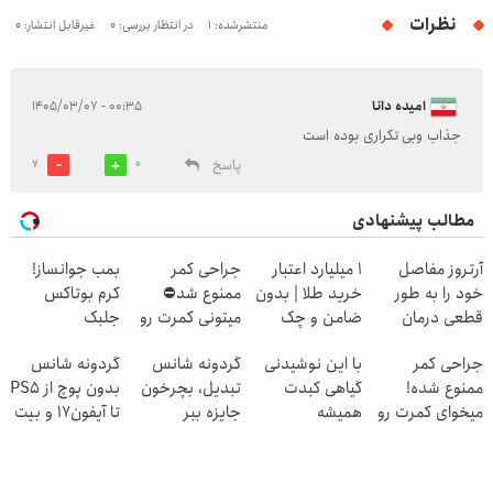
نظرات
منتشرشده: 1
در انتظار بررسی: 0
غیرقابل انتشار: 0
امیده دانا
۰۰:۳۵ - ۱۴۰۵/۰۳/۰۷
جذاب وبی تکراری بوده است
پاسخ
7
0
مطالب پیشنهادی
آرتروز مفاصل
۱ میلیارد اعتبار
جراحی کمر
بمب جوانساز!
خود را به طور
خرید طلا | بدون
ممنوع شد⛔
کرم بوتاکس
قطعی درمان
ضامن و چک
میتونی کمرت رو
جلبک
کنید!
در منزل درمان
اسپیرولینا50%تخفیف
جراحی کمر
با این نوشیدنی
گردونه شانس
گردونه شانس
◂پرسش‌نامه▸
کنی! 👈🏻
ممنوع شده!
گیاهی کبدت
تبدیل، بچرخون
بدون پوچ از PS5
پرسش‌نامه
میخوای کمرت رو
همیشه
جایزه ببر
تا آیفون17 و بیت
در منزل درمان
پرقدرته55%تخفیف
کوین 🔥
کنی؟
((پرسش‌نامه))