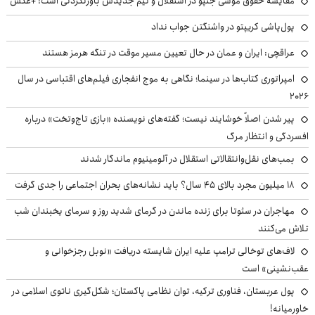
مقایسه حقوق موسی جنپو در استقلال و تیم جدیدش باورنکردنی است! +عکس
پول‌پاشی کریپتو در واشنگتن جواب نداد
عراقچی: ایران و عمان در حال تعیین مسیر موقت در تنگه هرمز هستند
امپراتوری کتاب‌ها در سینما؛ نگاهی به موج انفجاری فیلم‌های اقتباسی در سال
۲۰۲۶
پیر شدن اصلاً خوشایند نیست؛ گفته‌های نویسنده «بازی تاج‌وتخت» درباره
افسردگی و انتظار مرگ
بمب‌های نقل‌وانتقالاتی استقلال در آلومینیوم ماندگار شدند
۱۸ میلیون مجرد بالای ۴۵ سال؟ باید نشانه‌های بحران اجتماعی را جدی گرفت
مهاجران در سئوتا برای زنده ماندن در گرمای شدید روز و سرمای یخبندان شب
تلاش می‌کنند
لاف‌های توخالی ترامپ علیه ایران شایسته دریافت «نوبل رجزخوانی و
عقب‌نشینی» است
پول عربستان، فناوری ترکیه، توان نظامی پاکستان؛ شکل‌گیری ناتوی اسلامی در
خاورمیانه!