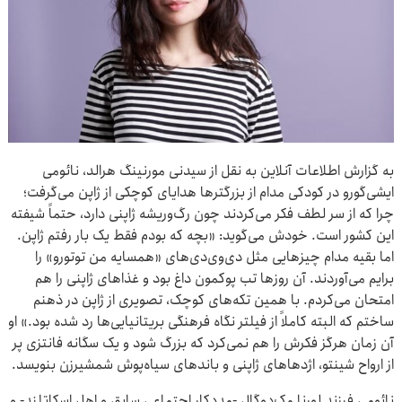
به گزارش اطلاعات آنلاین به نقل از سیدنی مورنینگ هرالد،
نائومی
ایشی‌گورو در کودکی مدام از بزرگترها هدایای کوچکی از ژاپن می‌گرفت؛
چرا که از سر لطف فکر می‌کردند چون رگ‌وریشه ژاپنی دارد، حتماً شیفته
این کشور است. خودش می‌گوید: «بچه‌ که بودم فقط یک‌ بار رفتم ژاپن.
اما بقیه مدام چیزهایی مثل دی‌وی‌دی‌های «همسایه من توتورو» را
برایم می‌آوردند. آن روزها تب پوکمون داغ بود و غذاهای ژاپنی را هم
امتحان می‌کردم. با همین تکه‌های کوچک، تصویری از ژاپن در ذهنم
ساختم که البته کاملاً از فیلتر نگاه فرهنگی بریتانیایی‌ها رد شده بود.» او
آن زمان هرگز فکرش را هم نمی‌کرد که بزرگ شود و یک سگانه فانتزی پر
از ارواح شینتو، اژدهاهای ژاپنی و باندهای سیاه‌پوش شمشیرزن بنویسد.
نائومی فرزند لورنا مک‌دوگال -مددکار اجتماعی سابق و اهل اسکاتلند- و