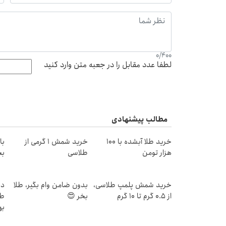
0
/
400
لطفا عدد مقابل را در جعبه متن وارد کنید
مطالب پیشنهادی
خرید طلا آبشده با 100
خرید شمش 1 گرمی از
هزار تومن
طلاسی
بخ
خرید شمش پلمپ طلاسی،
بدون ضامن وام بگیر، طلا
در
از ۰.۵ گرم تا ۱۰ گرم
بخر 😍
طل
به