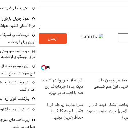
عجیب اما واقعی؛ مغ
نفوذ جریان بارش‌زا 
در ۲ استان کشور +هواشناسی فردا
غریب‌آبادی: آمریکا 
ارسال
ایران پیام فرستاده
دو برنامه سرپرستی 
برای بهره‌گیری از تجربه
این تور
نرخ سوخت اوضاع را بحرا
با ۱۰۰ هزارتومن طلا
الان طلا بخر پولشو 4 ماه
اگر موهایتان نازک ش
رید، اون هم قسطی
دیگه بده! سرمایه‌گذاری
اقدام کنید
طلا با اقساط بی‌بهره
بازگشت گوزن زرد ایر
یافت اعتبار خرید کالا از
پس‌اندازت رو طلا کن!
دستور پلمب پلاژ توس
اسی(بدون ضامن، بدون
فقط با چند کلیک با
ره)
حداقل‌ترین مبلغ...
زیرساخت‌های مرز چی
طراحی می‌شود