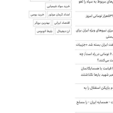
‌های مربوط به سپاه را لغو
خرید مواد شیمیایی
امداد کرمان موتور
خرید یوسی
ارزش سهام عدالت ۵۳۲هزار تومانی امروز
اقتصاد ایرانی
بهترین بروکر
زی نیروهای ویژه ایران برای
ارز دیجیتال
بلیط اتوبوس
ریستی
ت ایران بسته شد +جزییات
یارانه جدید ۶.۰۰۰.۰۰۰ تومانی در راه است/ چه
فت می‌کنند؟
ا قیامت با همسایگانمان
بر شهید بارها نگذاشتند
 بازیکن استقلال را به
ت - همسایه ایران - را مسلح