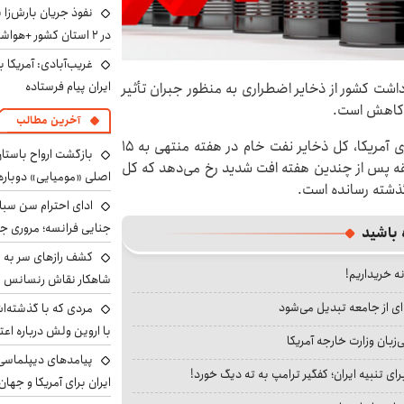
نفوذ جریان بارش‌زا 
در ۲ استان کشور +هواشناسی فردا
غریب‌آبادی: آمریکا 
ایران پیام فرستاده
اشت کشور از ذخایر اضطراری به منظور جبران تأثیر
ل کاهش است.
آخرین مطالب
به نقل از نیوزویک، بر اساس آمار اخیر اداره اطلاعات انرژی آمریکا، کل ذخایر نفت خام در هفته منتهی به ۱۵
بازگشت ارواح باستان 
سابقه پس از چندین هفته افت شدید رخ می‌دهد که کل
اصلی «مومیایی» دوباره
 گذشته رسانده است.
ادای احترام سن سبا
جنایی فرانسه؛ مروری جام
 باشید
کشف رازهای سر به مه
نه خریداریم!
شاهکار نقاش رنسانس ب
ای از جامعه تبدیل می‌شود
مردی که با گذشته‌ا
با اروین ولش درباره اعت
بان وزارت خارجه آمریکا
پیامدهای دیپلماسی 
ای تنبیه ایران؛ کفگیر ترامپ به ته دیگ خورد!
ایران برای آمریکا و جهان