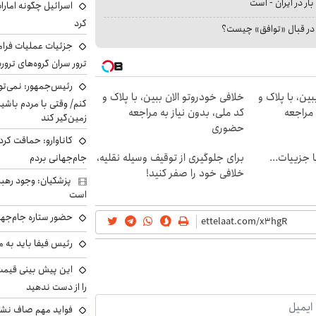
بار در ایران - است
اسرائیل چگونه امارا
کرد
ا در قبال «توافق» چیست؟
جزئیات عملیات فرامر
ترور سران گروه‌های ترو
رئیس‌جمهور: نمی‌تو
ین، با پلاک و
خلافی خودروتو الان ببین، با پلاک و
کنم/ وقتی با مردم باشیم
 مراجعه
کد ملی، بدون نیاز به مراجعه
زمین‌گیر کند
حضوری
کاناوارو: حماقت کردم
فت خلافی۱۴۰۴ با جزییات...
برای جلوگیری از توقیف وسیله نقلیه،
جام‌جهانی بردم
خلافی خود را صفر کنید!
پزشکیان: وجود رهبر
است
حضور ستاره جام‌جها
رئیس فیفا باید به 
را از دست ندهید
فواید مهم صاف نشس