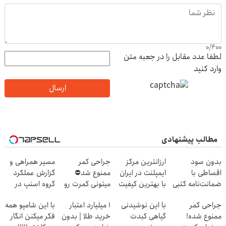
0
/
400
لطفا عدد مقابل را در جعبه متن
وارد کنید
ارسال
مطالب پیشنهادی
بدون سود
ارزانترین مرکز
جراحی کمر
مسیر همراهی و
اقساطی با
ایمپلنت در ایران
ممنوع شد⛔
گزارش عملکرد
ضمانت‌نامه کتبی
با بهترین کیفیت
میتونی کمرت رو
گروه اسنپ در
دندونتو ایمپلنت
و قیمت
در منزل درمان
۱۴۰۴
جراحی کمر
با این نوشیدنی
۱ میلیارد اعتبار
با این شامپو همه
کن✅
کنی! 👈🏻
ممنوع شده!
گیاهی کبدت
خرید طلا | بدون
فکر میکنن انگار
پرسش‌نامه