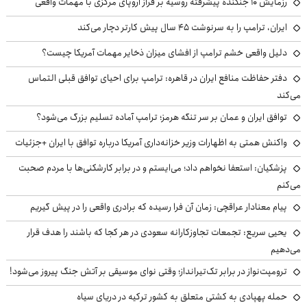
رزمایش ۱۰ جنگنده پیشرفته روسیه بر فراز اروپای مرکزی با مهمات واقعی
ایران، ترامپ را به سرنوشت ۴۵ سال پیش کارتر دچار می‌کند
دلیل واقعی خشم ترامپ از افشای میزان ذخایر مهمات آمریکا چیست؟
دفتر حفاظت منافع ایران در قاهره: ترامپ برای احیای توافق قبلی التماس
می‌کند
توافق ایران و عمان بر سر تنگه هرمز؛ ترامپ آماده تسلیم بزرگ می‌شود؟
واکنش همتی به اظهارات وزیر خزانه‌داری آمریکا درباره توافق با ایران +جزئیات
پزشکیان: استعفا نخواهم داد؛ می‌ایستم و در برابر کارشکنی‌ها با مردم صحبت
می‌کنم
پیام معنادار عراقچی: زمان آن فرا رسیده که برادری واقعی را در پیش گیریم
یحیی سریع: تجمعات تجاوزکارانه سعودی در هر کجا که باشند را هدف قرار
می‌دهیم
ترومپت‌نواز در برابر تک‌تیرانداز؛ وقتی نوای موسیقی بر آتش جنگ پیروز می‌شود!
حمله پهپادی به کشتی متعلق به کشور ترکیه در دریای سیاه