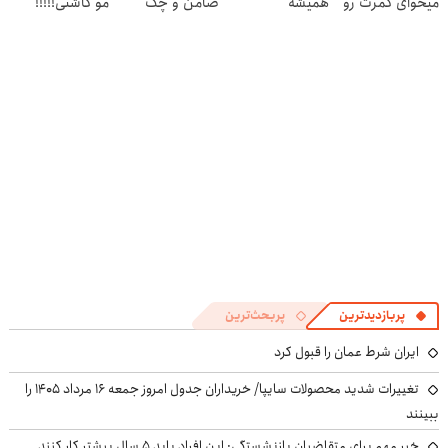
میخوای کمرت رو
همیشه
ضامن و چک
مو کاشتی!!!!!
در منزل درمان
پرقدرته55%تخفیف
کنی؟
((پرسش‌نامه))
پربازدیدترین
پربحث‌ترین
ایران شرط عمان را قبول کرد
تغییرات شدید محصولات سایپا/ خریداران جدول امروز جمعه ۱۶ مرداد ۱۴۰۵ را
ببینند
خبر مهم برای متقاضیان بازنشستگی: این افراد باید ۵ سال بیشتر کار کنند