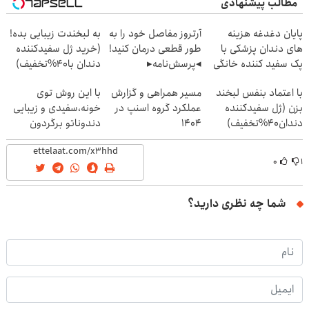
مطالب پیشنهادی
پایان دغدغه هزینه
آرتروز مفاصل خود را به
به لبخندت زیبایی بده!
های دندان پزشکی با
طور قطعی درمان کنید!
(خرید ژل سفیدکننده
پک سفید کننده خانگی
◂پرسش‌نامه▸
دندان با40%تخفیف)
با اعتماد بنفس لبخند
مسیر همراهی و گزارش
با این روش توی
بزن (ژل سفیدکننده
عملکرد گروه اسنپ در
خونه،سفیدی و زیبایی
دندان40%تخفیف)
۱۴۰۴
دندوناتو برگردون
(40%off)
۰
۱
شما چه نظری دارید؟