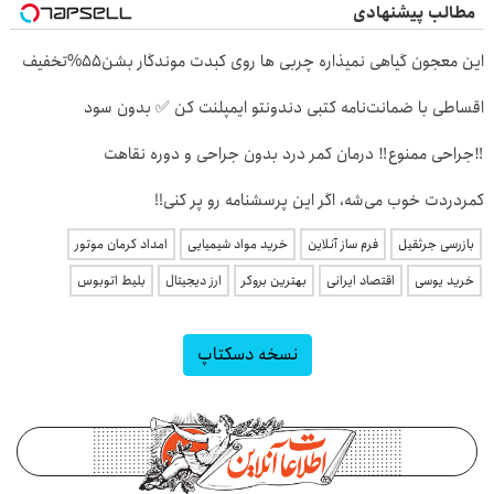
مطالب پیشنهادی
این معجون گیاهی نمیذاره چربی ها روی کبدت موندگار بشن55%تخفیف
اقساطی با ضمانت‌نامه کتبی دندونتو ایمپلنت کن ✅ بدون سود
‼️جراحی ممنوع‼️ درمان کمر درد بدون جراحی و دوره نقاهت
کمردردت خوب می‌شه، اگر این پرسشنامه رو پر کنی!!
بازرسی جرثقیل
فرم ساز آنلاین
خرید مواد شیمیایی
امداد کرمان موتور
خرید یوسی
اقتصاد ایرانی
بهترین بروکر
ارز دیجیتال
بلیط اتوبوس
نسخه دسکتاپ