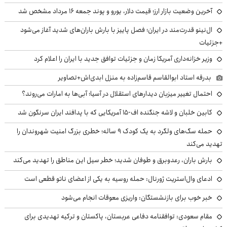
آخرین وضعیت بازار ارز؛ قیمت دلار، یورو و پوند جمعه ۱۶ مرداد مشخص شد
ال‌نینو قدرت‌مند در ایران؛ فصل پاییز با بارش باران‌های شدید آغاز می‌شود
+جزئیات
وزیر خزانه‌داری آمریکا زمان و جزئیات توافق جدید با ایران را اعلام کرد
بدرقه استاد ابوالقاسم قاسم‌زاده به منزل ابدی‌اش+تصاویر
احتمال تغییر میزبان دیدارهای استقلال در آسیا؛ آبی‌ها به امارات می‌روند؟
کابین خلبان و لاشه جنگنده اف-۱۵ آمریکایی که با پدافند ایران سرنگون شد
حمله سگ‌های ولگرد به یک کودک ۹ ساله؛ خطری بزرگ امنیت شهروندان را
تهدید می‌کند
بارش باران، رعدوبرق و طوفان شدید؛ خطر سیل این مناطق را تهدید می‌کند
ادعای وال‌استریت ژورنال: حمله روسیه به یکی از اعضای ناتو قطعی است
خبر خوب برای بازنشستگان: واریزی معوقات انجام می‌شود
مقام سعودی: توافقنامه دفاعی عربستان، پاکستان و ترکیه تهدیدی برای