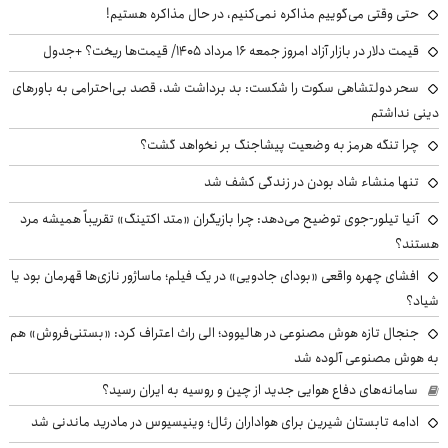
حتی وقتی می‌گوییم مذاکره نمی‌کنیم، در حال مذاکره هستیم!
قیمت دلار در بازار آزاد امروز جمعه ۱۶ مرداد ۱۴۰۵/ قیمت‌ها ریخت؟ +جدول
سحر دولتشاهی سکوت را شکست: بد برداشت شد، قصد بی‌احترامی به باورهای
دینی نداشتم
چرا تنگه هرمز به وضعیت پیشاجنگ بر نخواهد گشت؟
تنها منشاء شاد بودن در زندگی کشف شد
آنیا تیلور-جوی توضیح می‌دهد: چرا بازیگران «متد اکتینگ» تقریباً همیشه مرد
هستند؟
افشای چهره واقعی «بودای جادویی» در یک فیلم؛ ماساژور نازی‌ها قهرمان بود یا
شیاد؟
جنجال تازه هوش مصنوعی در هالیوود؛ الی راث اعتراف کرد: «بستنی‌فروش» هم
به هوش مصنوعی آلوده شد
سامانه‌های دفاع هوایی جدید از چین و روسیه به ایران رسید؟
ادامه تابستان شیرین برای هواداران رئال؛ وینیسیوس در مادرید ماندنی شد