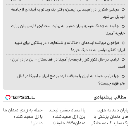
مجتبی شکوری در راهپیمایی اربعین؛ وقتی یک ویدئو به آیینه‌ای از جامعه
تبدیل می‌شود
چگونه به «جنگ هرمز» پایان دهیم؛ به روایت سخنگوی فارسی‌زبان وزارت
خارجه آمریکا
فراخوان دریافت ایده‌های «خلاقانه و نامتعارف» در پنتاگون برای تنبیه
ایران؛ کفگیر ترامپ به ته دیگ خورد!
ترامپ در حال تکرار کارزار فاجعه‌بار آمریکا در افغانستان - این بار در ایران -
است
چرا ترامپ حمله به ایران را متوقف کرد؛ موضع ایران و آمریکا در قبال
«توافق» چیست؟
مطالب پیشنهادی
پایان دغدغه هزینه
با اعتماد بنفس لبخند
حمله به زردی دندان ها
های دندان پزشکی با
بزن (ژل سفیدکننده
با ژل سفید کننده
پک سفید کننده خانگی
دندان40%تخفیف)
دندان!
خرید40%تخفیف