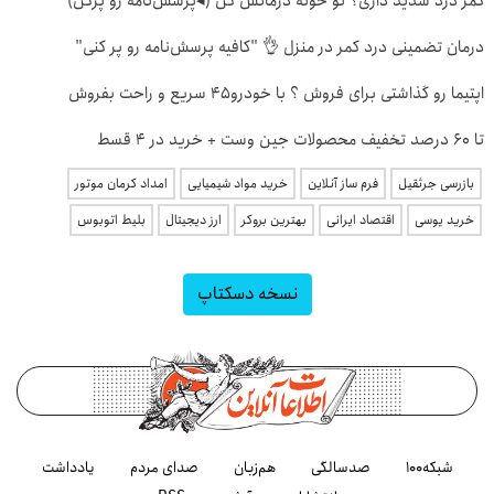
کمر درد شدید داری؟ تو خونه درمانش کن (◂پرسش‌نامه رو پرکن)
درمان تضمینی درد کمر در منزل 👌 "کافیه پرسش‌نامه رو پر کنی"
اپتیما رو گذاشتی برای فروش ؟ با خودرو45 سریع و راحت بفروش
تا 60 درصد تخفیف محصولات جین وست + خرید در 4 قسط
بازرسی جرثقیل
فرم ساز آنلاین
خرید مواد شیمیایی
امداد کرمان موتور
خرید یوسی
اقتصاد ایرانی
بهترین بروکر
ارز دیجیتال
بلیط اتوبوس
نسخه دسکتاپ
شبکه۱۰۰
صدسالگی
هم‌زبان
صدای مردم
یادداشت