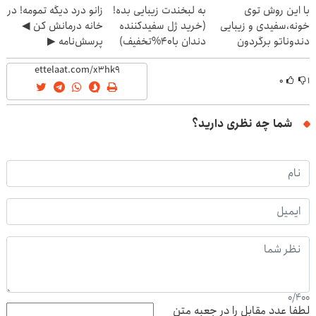
با این روش توی
به لبخندت زیبایی بده!
زانو درد دیگه تمومه! در
خونه،سفیدی و زیبایی
(خرید ژل سفیدکننده
خانه درمانش کن ◀
دندوناتو برگردون
دندان با40%تخفیف)
پرسش‌نامه ▶
(40%off)
۰
۱
شما چه نظری دارید؟
0
/
400
لطفا عدد مقابل را در جعبه متن