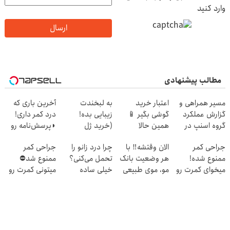
وارد کنید
ارسال
مطالب پیشنهادی
مسیر همراهی و
اعتبار خرید
به لبخندت
آخرین باری که
گزارش عملکرد
گوشی بگیر 📱
زیبایی بده!
درد کمر داری!
گروه اسنپ در
همین حالا
(خرید ژل
◗پرسش‌نامه رو
۱۴۰۴
درخواست اعتبار
سفیدکننده
پر کن◖
جراحی کمر
الان وقتشه‼️ با
چرا درد زانو را
جراحی کمر
بده 🎯
دندان
ممنوع شده!
هر وضعیت بانک
تحمل می‌کنی؟
ممنوع شد⛔
با40%تخفیف)
میخوای کمرت رو
مو، موی طبیعی
خیلی ساده
میتونی کمرت رو
در منزل درمان
بکار!
درمنزل درمانش
در منزل درمان
کنی؟
کن
کنی! 👈🏻
((پرسش‌نامه))
پرسش‌نامه