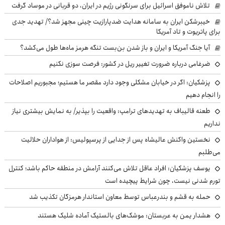
تلاش ناموفق اسرائیل برای سرنگونی رژیم در ایران، دو قربانی در موساد گرفت
خیبرشکن ایران به سامانه هدایت ضدپارازیت چینی مجهز شد؟/ تهدید جدی
برای پاتریوت و تاد آمریکا
آیا جنگ آمریکا و ایران و باز شدن بن‌بست تنگه هرمز ماه‌ها طول می‌کشد؟
ضرغامی درباره ضرورت تغییر ریل در کشور: فرصت سوزی نکنیم
پزشکیان: اگر در خیابان مشکلی وجود دارد مقصر ما هستیم؛ مجبوریم اصلاحات
را انجام دهیم
طعنه قالیباف به تهدیدهای ترامپ: واقعیت را بپذیر/ به نمایش بیشتری نیاز
نداریم
نخستین واکنش عالیشاه پس از جدایی از پرسپولیس: از هواداران حلالیت
می‌طلبم
یوسف پزشکیان: افراد عاقل تلاش می‌کنند آرامش در منطقه حاکم باشد؛ کنترل
تورم شدنی نیست، چون شرایط پیچیده است
حمله به قشم و بندرعباس توسط معاون استاندار هرمزگان تکذیب شد
هشدار یمن به عربستان: موشک‌های بالستیک آماده شلیک هستند