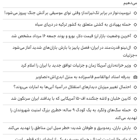
می‌دهیم
ترومپت‌نواز در برابر تک‌تیرانداز؛ وقتی نوای موسیقی بر آتش جنگ پیروز می‌شود!
حمله پهپادی به کشتی متعلق به کشور ترکیه در دریای سیاه
آخرین وضعیت بازار ارز؛ قیمت دلار، یورو و پوند جمعه ۱۶ مرداد مشخص شد
ال‌نینو قدرت‌مند در ایران؛ فصل پاییز با بارش باران‌های شدید آغاز می‌شود
+جزئیات
وزیر خزانه‌داری آمریکا زمان و جزئیات توافق جدید با ایران را اعلام کرد
بدرقه استاد ابوالقاسم قاسم‌زاده به منزل ابدی‌اش+تصاویر
احتمال تغییر میزبان دیدارهای استقلال در آسیا؛ آبی‌ها به امارات می‌روند؟
کابین خلبان و لاشه جنگنده اف-۱۵ آمریکایی که با پدافند ایران سرنگون شد
حمله سگ‌های ولگرد به یک کودک ۹ ساله؛ خطری بزرگ امنیت شهروندان را
تهدید می‌کند
بارش باران، رعدوبرق و طوفان شدید؛ خطر سیل این مناطق را تهدید می‌کند
ادعای وال‌استریت ژورنال: حمله روسیه به یکی از اعضای ناتو قطعی است