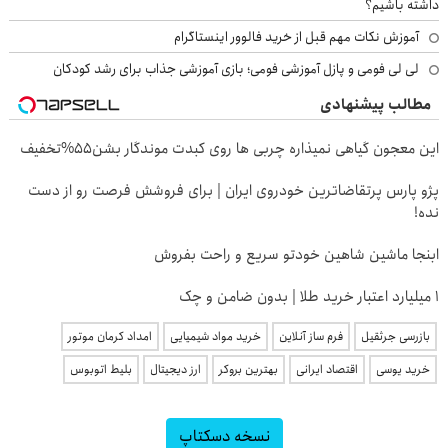
داشته باشیم؟
آموزش نکات مهم قبل از خرید فالوور اینستاگرام
لی لی فومی و پازل آموزشی فومی؛ بازی آموزشی جذاب برای رشد کودکان
مطالب پیشنهادی
این معجون گیاهی نمیذاره چربی ها روی کبدت موندگار بشن55%تخفیف
پژو پارس پرتقاضاترین خودروی ایران | برای فروشش فرصت رو از دست
نده!
ابنجا ماشین شاهین خودتو سریع و راحت بفروش
۱ میلیارد اعتبار خرید طلا | بدون ضامن و چک
بازرسی جرثقیل
فرم ساز آنلاین
خرید مواد شیمیایی
امداد کرمان موتور
خرید یوسی
اقتصاد ایرانی
بهترین بروکر
ارز دیجیتال
بلیط اتوبوس
نسخه دسکتاپ