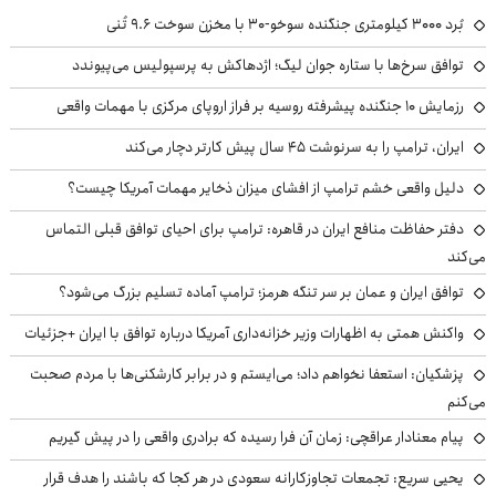
بُرد ۳۰۰۰ کیلومتری جنگنده سوخو-۳۰ با مخزن سوخت ۹.۶ تُنی
توافق سرخ‌ها با ستاره جوان لیگ؛ اژدهاکش به پرسپولیس می‌پیوندد
رزمایش ۱۰ جنگنده پیشرفته روسیه بر فراز اروپای مرکزی با مهمات واقعی
ایران، ترامپ را به سرنوشت ۴۵ سال پیش کارتر دچار می‌کند
دلیل واقعی خشم ترامپ از افشای میزان ذخایر مهمات آمریکا چیست؟
دفتر حفاظت منافع ایران در قاهره: ترامپ برای احیای توافق قبلی التماس
می‌کند
توافق ایران و عمان بر سر تنگه هرمز؛ ترامپ آماده تسلیم بزرگ می‌شود؟
واکنش همتی به اظهارات وزیر خزانه‌داری آمریکا درباره توافق با ایران +جزئیات
پزشکیان: استعفا نخواهم داد؛ می‌ایستم و در برابر کارشکنی‌ها با مردم صحبت
می‌کنم
پیام معنادار عراقچی: زمان آن فرا رسیده که برادری واقعی را در پیش گیریم
یحیی سریع: تجمعات تجاوزکارانه سعودی در هر کجا که باشند را هدف قرار