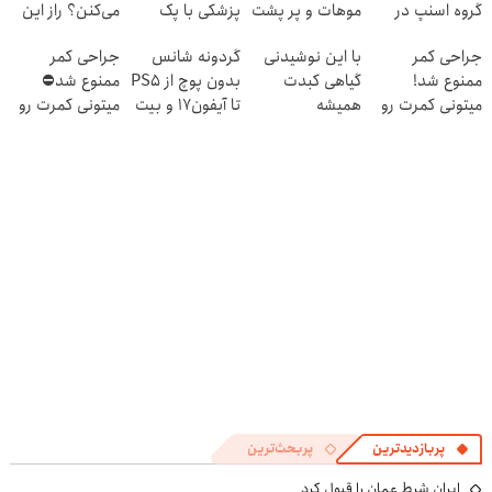
گروه اسنپ در
موهات و پر پشت
پزشکی با پک
می‌کنن؟ راز این
۱۴۰۴
کن
سفید کننده
تغییره...
جراحی کمر
با این نوشیدنی
گردونه شانس
جراحی کمر
خانگی
ممنوع شد!
گیاهی کبدت
بدون پوچ از PS5
ممنوع شد⛔
میتونی کمرت رو
همیشه
تا آیفون17 و بیت
میتونی کمرت رو
در منزل درمان
پرقدرته55%تخفیف
کوین 🔥
در منزل درمان
کنی!
کنی! 👈🏻
((پرسش‌نامه))
پرسش‌نامه
پربازدیدترین
پربحث‌ترین
ایران شرط عمان را قبول کرد