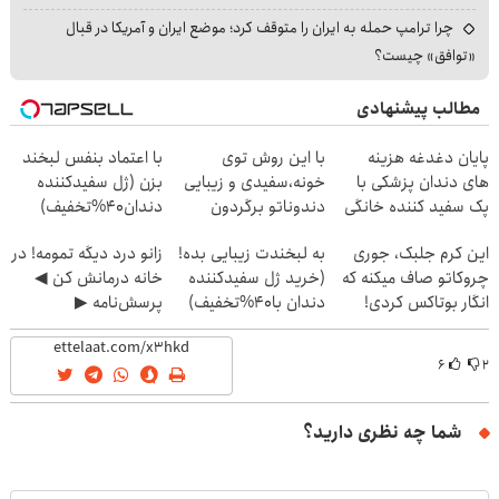
چرا ترامپ حمله به ایران را متوقف کرد؛ موضع ایران و آمریکا در قبال
«توافق» چیست؟
مطالب پیشنهادی
پایان دغدغه هزینه
با این روش توی
با اعتماد بنفس لبخند
های دندان پزشکی با
خونه،سفیدی و زیبایی
بزن (ژل سفیدکننده
پک سفید کننده خانگی
دندوناتو برگردون
دندان40%تخفیف)
(40%off)
این کرم جلبک، جوری
به لبخندت زیبایی بده!
زانو درد دیگه تمومه! در
چروکاتو صاف میکنه که
(خرید ژل سفیدکننده
خانه درمانش کن ◀
انگار بوتاکس کردی!
دندان با40%تخفیف)
پرسش‌نامه ▶
(تخفیف ویژه)
۶
۲
شما چه نظری دارید؟